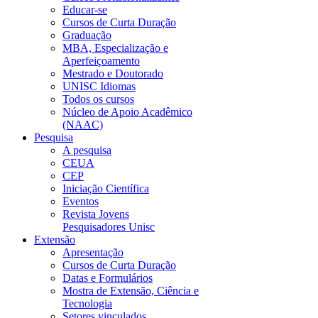
Educar-se
Cursos de Curta Duração
Graduação
MBA, Especialização e
Aperfeiçoamento
Mestrado e Doutorado
UNISC Idiomas
Todos os cursos
Núcleo de Apoio Acadêmico
(NAAC)
Pesquisa
A pesquisa
CEUA
CEP
Iniciação Científica
Eventos
Revista Jovens
Pesquisadores Unisc
Extensão
Apresentação
Cursos de Curta Duração
Datas e Formulários
Mostra de Extensão, Ciência e
Tecnologia
Setores vinculados