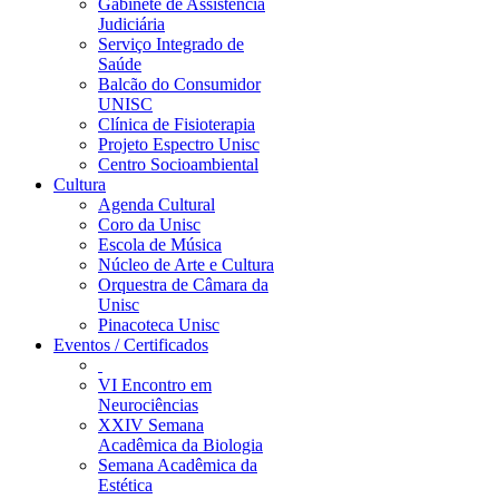
Gabinete de Assistência
Judiciária
Serviço Integrado de
Saúde
Balcão do Consumidor
UNISC
Clínica de Fisioterapia
Projeto Espectro Unisc
Centro Socioambiental
Cultura
Agenda Cultural
Coro da Unisc
Escola de Música
Núcleo de Arte e Cultura
Orquestra de Câmara da
Unisc
Pinacoteca Unisc
Eventos / Certificados
VI Encontro em
Neurociências
XXIV Semana
Acadêmica da Biologia
Semana Acadêmica da
Estética