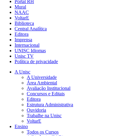
Portal RH
Mural
NAAC
VoltarE
Biblioteca
Central Analítica
Editora
Imprensa
Internacional
UNISC Idiomas
Unisc TV
Política de privacidade
A Unisc
A Universidade
Área Ambiental
Avaliação Institucional
Concursos e Editais
Editora
Estrutura Administrativa
Ouvidoria
Trabalhe na Unisc
VoltarE
Ensino
Todos os Cursos