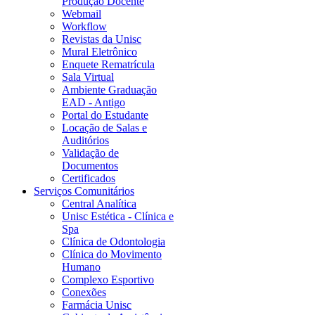
Produção Docente
Webmail
Workflow
Revistas da Unisc
Mural Eletrônico
Enquete Rematrícula
Sala Virtual
Ambiente Graduação
EAD - Antigo
Portal do Estudante
Locação de Salas e
Auditórios
Validação de
Documentos
Certificados
Serviços Comunitários
Central Analítica
Unisc Estética - Clínica e
Spa
Clínica de Odontologia
Clínica do Movimento
Humano
Complexo Esportivo
Conexões
Farmácia Unisc