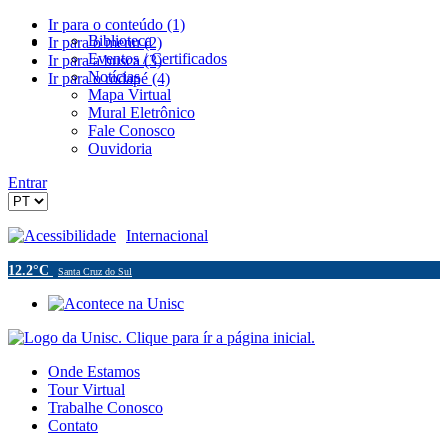
Ir para o conteúdo (1)
Biblioteca
Ir para o menu (2)
Eventos / Certificados
Ir para a busca (3)
Notícias
Ir para o rodapé (4)
Mapa Virtual
Mural Eletrônico
Fale Conosco
Ouvidoria
Entrar
Acessibilidade
Internacional
12.2°C
Santa Cruz do Sul
Onde Estamos
Tour Virtual
Trabalhe Conosco
Contato