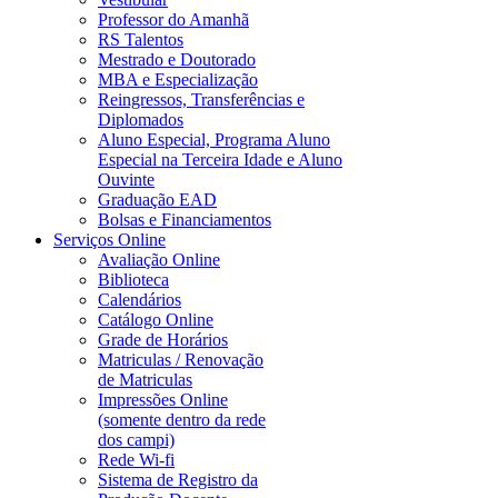
Professor do Amanhã
RS Talentos
Mestrado e Doutorado
MBA e Especialização
Reingressos, Transferências e
Diplomados
Aluno Especial, Programa Aluno
Especial na Terceira Idade e Aluno
Ouvinte
Graduação EAD
Bolsas e Financiamentos
Serviços Online
Avaliação Online
Biblioteca
Calendários
Catálogo Online
Grade de Horários
Matriculas / Renovação
de Matriculas
Impressões Online
(somente dentro da rede
dos campi)
Rede Wi-fi
Sistema de Registro da