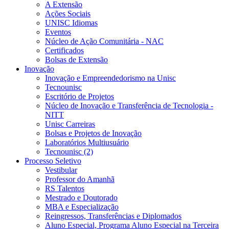
A Extensão
Ações Sociais
UNISC Idiomas
Eventos
Núcleo de Ação Comunitária - NAC
Certificados
Bolsas de Extensão
Inovação
Inovação e Empreendedorismo na Unisc
Tecnounisc
Escritório de Projetos
Núcleo de Inovação e Transferência de Tecnologia -
NITT
Unisc Carreiras
Bolsas e Projetos de Inovação
Laboratórios Multiusuário
Tecnounisc (2)
Processo Seletivo
Vestibular
Professor do Amanhã
RS Talentos
Mestrado e Doutorado
MBA e Especialização
Reingressos, Transferências e Diplomados
Aluno Especial, Programa Aluno Especial na Terceira