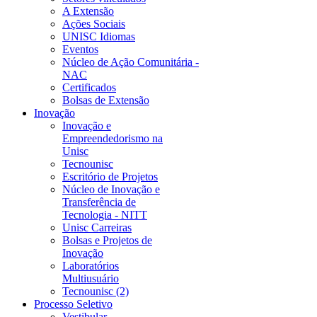
A Extensão
Ações Sociais
UNISC Idiomas
Eventos
Núcleo de Ação Comunitária -
NAC
Certificados
Bolsas de Extensão
Inovação
Inovação e
Empreendedorismo na
Unisc
Tecnounisc
Escritório de Projetos
Núcleo de Inovação e
Transferência de
Tecnologia - NITT
Unisc Carreiras
Bolsas e Projetos de
Inovação
Laboratórios
Multiusuário
Tecnounisc (2)
Processo Seletivo
Vestibular