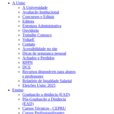
A Unisc
A Universidade
Avaliação Institucional
Concursos e Editais
Editora
Estrutura Administrativa
Ouvidoria
Trabalhe Conosco
VoltarE
Contato
Acessibilidade no site
Dicas de segurança pessoal
Achados e Perdidos
RPPN
DCE
Recursos disponíveis para alunos
e professores
Relatório de Igualdade Salarial
Eleições Unisc 2025
Ensino
Graduação a distância (EAD)
Pós-Graduação a Distância
(EAD)
Cursos Técnicos - CEPRU
Cursos Profissionalizantes