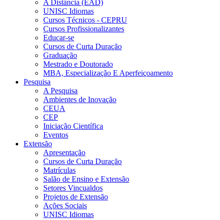
A Distância (EAD)
UNISC Idiomas
Cursos Técnicos - CEPRU
Cursos Profissionalizantes
Educar-se
Cursos de Curta Duração
Graduação
Mestrado e Doutorado
MBA, Especialização E Aperfeiçoamento
Pesquisa
A Pesquisa
Ambientes de Inovação
CEUA
CEP
Iniciação Científica
Eventos
Extensão
Apresentação
Cursos de Curta Duração
Matrículas
Salão de Ensino e Extensão
Setores Vincualdos
Projetos de Extensão
Ações Sociais
UNISC Idiomas