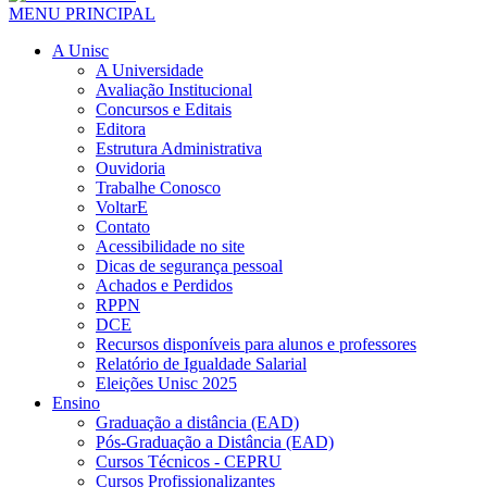
MENU PRINCIPAL
A Unisc
A Universidade
Avaliação Institucional
Concursos e Editais
Editora
Estrutura Administrativa
Ouvidoria
Trabalhe Conosco
VoltarE
Contato
Acessibilidade no site
Dicas de segurança pessoal
Achados e Perdidos
RPPN
DCE
Recursos disponíveis para alunos e professores
Relatório de Igualdade Salarial
Eleições Unisc 2025
Ensino
Graduação a distância (EAD)
Pós-Graduação a Distância (EAD)
Cursos Técnicos - CEPRU
Cursos Profissionalizantes