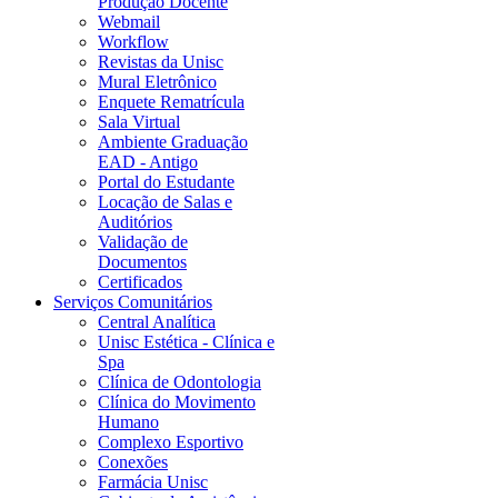
Produção Docente
Webmail
Workflow
Revistas da Unisc
Mural Eletrônico
Enquete Rematrícula
Sala Virtual
Ambiente Graduação
EAD - Antigo
Portal do Estudante
Locação de Salas e
Auditórios
Validação de
Documentos
Certificados
Serviços Comunitários
Central Analítica
Unisc Estética - Clínica e
Spa
Clínica de Odontologia
Clínica do Movimento
Humano
Complexo Esportivo
Conexões
Farmácia Unisc