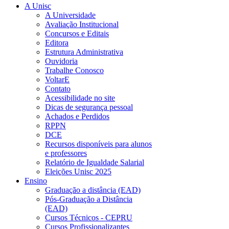
A Unisc
A Universidade
Avaliação Institucional
Concursos e Editais
Editora
Estrutura Administrativa
Ouvidoria
Trabalhe Conosco
VoltarE
Contato
Acessibilidade no site
Dicas de segurança pessoal
Achados e Perdidos
RPPN
DCE
Recursos disponíveis para alunos
e professores
Relatório de Igualdade Salarial
Eleições Unisc 2025
Ensino
Graduação a distância (EAD)
Pós-Graduação a Distância
(EAD)
Cursos Técnicos - CEPRU
Cursos Profissionalizantes