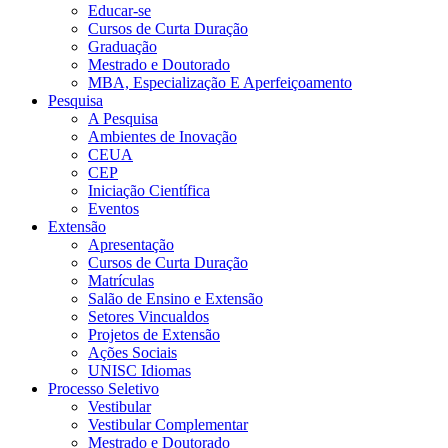
Educar-se
Cursos de Curta Duração
Graduação
Mestrado e Doutorado
MBA, Especialização E Aperfeiçoamento
Pesquisa
A Pesquisa
Ambientes de Inovação
CEUA
CEP
Iniciação Científica
Eventos
Extensão
Apresentação
Cursos de Curta Duração
Matrículas
Salão de Ensino e Extensão
Setores Vincualdos
Projetos de Extensão
Ações Sociais
UNISC Idiomas
Processo Seletivo
Vestibular
Vestibular Complementar
Mestrado e Doutorado