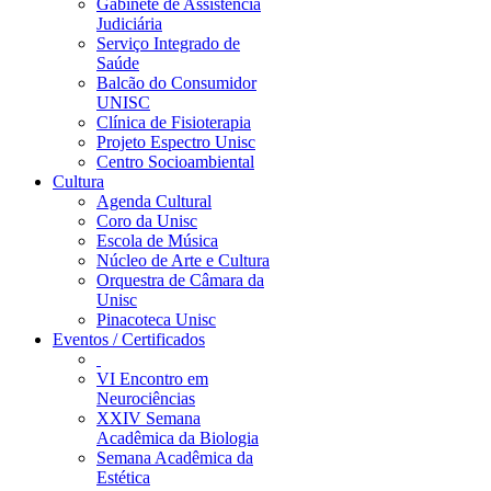
Gabinete de Assistência
Judiciária
Serviço Integrado de
Saúde
Balcão do Consumidor
UNISC
Clínica de Fisioterapia
Projeto Espectro Unisc
Centro Socioambiental
Cultura
Agenda Cultural
Coro da Unisc
Escola de Música
Núcleo de Arte e Cultura
Orquestra de Câmara da
Unisc
Pinacoteca Unisc
Eventos / Certificados
VI Encontro em
Neurociências
XXIV Semana
Acadêmica da Biologia
Semana Acadêmica da
Estética