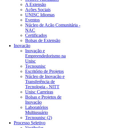
A Extensão
Ações Sociais
UNISC Idiomas
Eventos
Núcleo de Ação Comunitária -
NAC
Certificados
Bolsas de Extensão
Inovação
Inovação e
Empreendedorismo na
Unisc
Tecnounisc
Escritório de Projetos
Núcleo de Inovação e
Transferência de
Tecnologia - NITT
Unisc Carreiras
Bolsas e Projetos de
Inovação
Laboratórios
Multiusuário
Tecnounisc (2)
Processo Seletivo
Vestibular