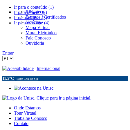
Ir para o conteúdo (1)
Biblioteca
Ir para o menu (2)
Eventos / Certificados
Ir para a busca (3)
Notícias
Ir para o rodapé (4)
Mapa Virtual
Mural Eletrônico
Fale Conosco
Ouvidoria
Entrar
Acessibilidade
Internacional
11.5°C
Santa Cruz do Sul
Onde Estamos
Tour Virtual
Trabalhe Conosco
Contato