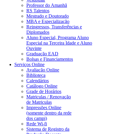
Professor do Amanhã
RS Talentos
Mestrado e Doutorado
MBA e Especialização
Reingressos, Transferências e
Diplomados
Aluno Especial, Programa Aluno
Especial na Terceira Idade e Aluno
Ouvinte
Graduação EAD
Bolsas e Financiamentos
Serviços Online
Avaliação Online
Biblioteca
Calendários
Catálogo Online
Grade de Horários
Matriculas / Renovação
de Matriculas
Impressões Online
(somente dentro da rede
dos campi)
Rede Wi-fi
Sistema de Registro da