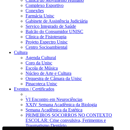
Clínica do Movimento Humano
Complexo Esportivo
Conexões
Farmácia Unisc
Gabinete de Assistência Judiciária
Serviço Integrado de Saúde
Balcão do Consumidor UNISC
Clínica de Fisioterapia
Projeto Espectro Unisc
Centro Socioambiental
Cultura
Agenda Cultural
Coro da Unisc
Escola de Música
Núcleo de Arte e Cultura
Orquestra de Câmara da Unisc
Pinacoteca Unisc
Eventos / Certificados
VI Encontro em Neurociências
XXIV Semana Acadêmica da Biologia
Semana Acadêmica da Estética
PRIMEIROS SOCORROS NO CONTEXTO
ESCOLAR: Crise convulsiva, Ferimentos e
Traumatismo Dentário