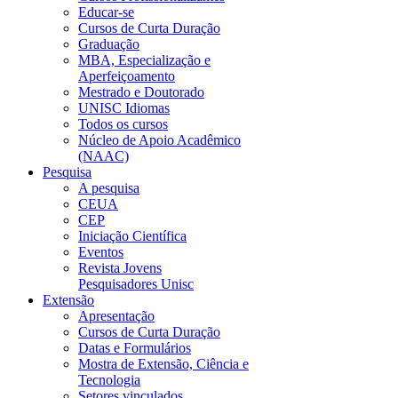
Educar-se
Cursos de Curta Duração
Graduação
MBA, Especialização e
Aperfeiçoamento
Mestrado e Doutorado
UNISC Idiomas
Todos os cursos
Núcleo de Apoio Acadêmico
(NAAC)
Pesquisa
A pesquisa
CEUA
CEP
Iniciação Científica
Eventos
Revista Jovens
Pesquisadores Unisc
Extensão
Apresentação
Cursos de Curta Duração
Datas e Formulários
Mostra de Extensão, Ciência e
Tecnologia
Setores vinculados