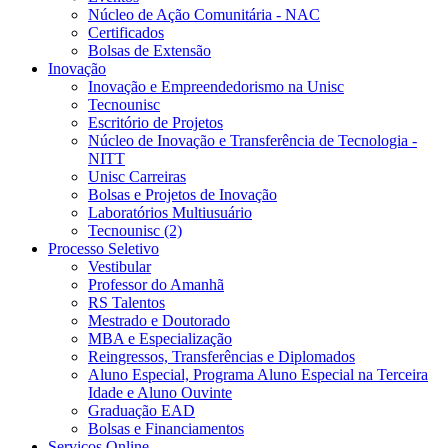
Núcleo de Ação Comunitária - NAC
Certificados
Bolsas de Extensão
Inovação
Inovação e Empreendedorismo na Unisc
Tecnounisc
Escritório de Projetos
Núcleo de Inovação e Transferência de Tecnologia -
NITT
Unisc Carreiras
Bolsas e Projetos de Inovação
Laboratórios Multiusuário
Tecnounisc (2)
Processo Seletivo
Vestibular
Professor do Amanhã
RS Talentos
Mestrado e Doutorado
MBA e Especialização
Reingressos, Transferências e Diplomados
Aluno Especial, Programa Aluno Especial na Terceira
Idade e Aluno Ouvinte
Graduação EAD
Bolsas e Financiamentos
Serviços Online