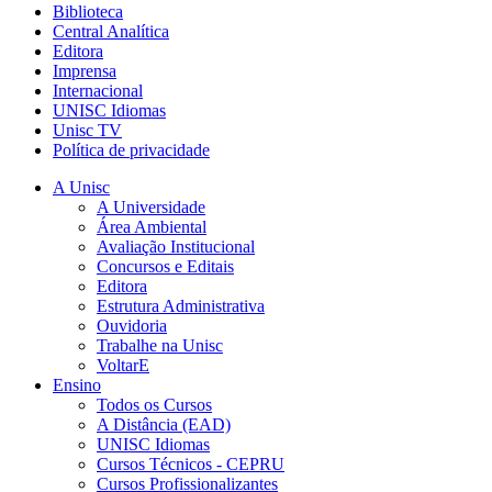
Biblioteca
Central Analítica
Editora
Imprensa
Internacional
UNISC Idiomas
Unisc TV
Política de privacidade
A Unisc
A Universidade
Área Ambiental
Avaliação Institucional
Concursos e Editais
Editora
Estrutura Administrativa
Ouvidoria
Trabalhe na Unisc
VoltarE
Ensino
Todos os Cursos
A Distância (EAD)
UNISC Idiomas
Cursos Técnicos - CEPRU
Cursos Profissionalizantes