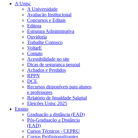
A Unisc
A Universidade
Avaliação Institucional
Concursos e Editais
Editora
Estrutura Administrativa
Ouvidoria
Trabalhe Conosco
VoltarE
Contato
Acessibilidade no site
Dicas de segurança pessoal
Achados e Perdidos
RPPN
DCE
Recursos disponíveis para alunos
e professores
Relatório de Igualdade Salarial
Eleições Unisc 2025
Ensino
Graduação a distância (EAD)
Pós-Graduação a Distância
(EAD)
Cursos Técnicos - CEPRU
Cursos Profissionalizantes