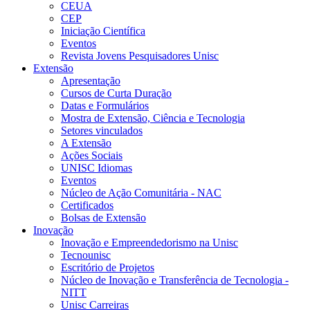
CEUA
CEP
Iniciação Científica
Eventos
Revista Jovens Pesquisadores Unisc
Extensão
Apresentação
Cursos de Curta Duração
Datas e Formulários
Mostra de Extensão, Ciência e Tecnologia
Setores vinculados
A Extensão
Ações Sociais
UNISC Idiomas
Eventos
Núcleo de Ação Comunitária - NAC
Certificados
Bolsas de Extensão
Inovação
Inovação e Empreendedorismo na Unisc
Tecnounisc
Escritório de Projetos
Núcleo de Inovação e Transferência de Tecnologia -
NITT
Unisc Carreiras