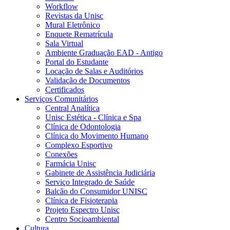
Workflow
Revistas da Unisc
Mural Eletrônico
Enquete Rematrícula
Sala Virtual
Ambiente Graduação EAD - Antigo
Portal do Estudante
Locação de Salas e Auditórios
Validação de Documentos
Certificados
Serviços Comunitários
Central Analítica
Unisc Estética - Clínica e Spa
Clínica de Odontologia
Clínica do Movimento Humano
Complexo Esportivo
Conexões
Farmácia Unisc
Gabinete de Assistência Judiciária
Serviço Integrado de Saúde
Balcão do Consumidor UNISC
Clínica de Fisioterapia
Projeto Espectro Unisc
Centro Socioambiental
Cultura