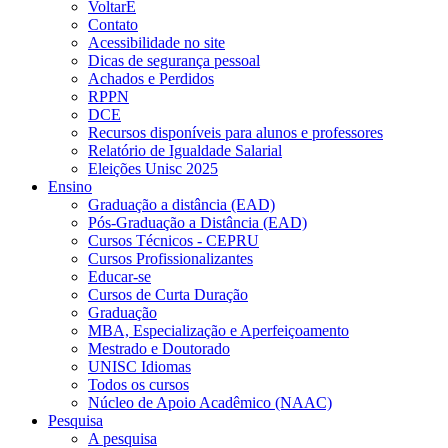
VoltarE
Contato
Acessibilidade no site
Dicas de segurança pessoal
Achados e Perdidos
RPPN
DCE
Recursos disponíveis para alunos e professores
Relatório de Igualdade Salarial
Eleições Unisc 2025
Ensino
Graduação a distância (EAD)
Pós-Graduação a Distância (EAD)
Cursos Técnicos - CEPRU
Cursos Profissionalizantes
Educar-se
Cursos de Curta Duração
Graduação
MBA, Especialização e Aperfeiçoamento
Mestrado e Doutorado
UNISC Idiomas
Todos os cursos
Núcleo de Apoio Acadêmico (NAAC)
Pesquisa
A pesquisa