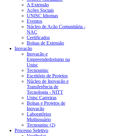
A Extensão
Ações Sociais
UNISC Idiomas
Eventos
Núcleo de Ação Comunitária -
NAC
Certificados
Bolsas de Extensão
Inovação
Inovação e
Empreendedorismo na
Unisc
Tecnounisc
Escritório de Projetos
Núcleo de Inovação e
Transferência de
Tecnologia - NITT
Unisc Carreiras
Bolsas e Projetos de
Inovação
Laboratórios
Multiusuário
Tecnounisc (2)
Processo Seletivo
Vestibular