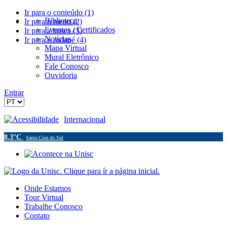
Ir para o conteúdo (1)
Biblioteca
Ir para o menu (2)
Eventos / Certificados
Ir para a busca (3)
Notícias
Ir para o rodapé (4)
Mapa Virtual
Mural Eletrônico
Fale Conosco
Ouvidoria
Entrar
Acessibilidade
Internacional
8.3°C
Santa Cruz do Sul
Onde Estamos
Tour Virtual
Trabalhe Conosco
Contato