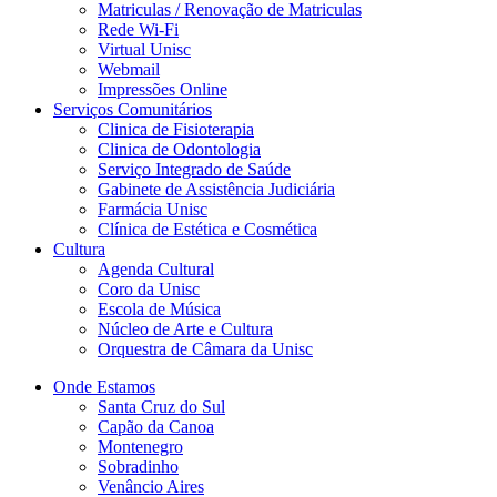
Matriculas / Renovação de Matriculas
Rede Wi-Fi
Virtual Unisc
Webmail
Impressões Online
Serviços Comunitários
Clinica de Fisioterapia
Clinica de Odontologia
Serviço Integrado de Saúde
Gabinete de Assistência Judiciária
Farmácia Unisc
Clínica de Estética e Cosmética
Cultura
Agenda Cultural
Coro da Unisc
Escola de Música
Núcleo de Arte e Cultura
Orquestra de Câmara da Unisc
Onde Estamos
Santa Cruz do Sul
Capão da Canoa
Montenegro
Sobradinho
Venâncio Aires