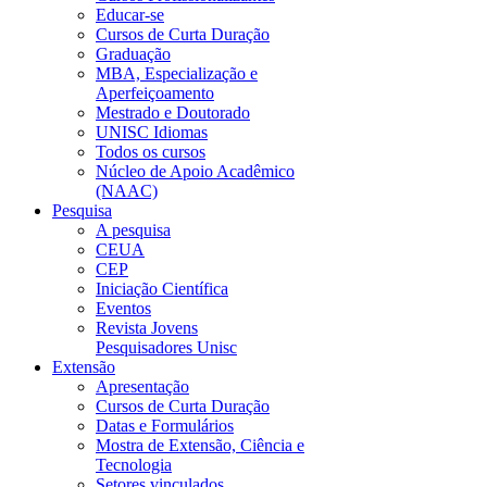
Educar-se
Cursos de Curta Duração
Graduação
MBA, Especialização e
Aperfeiçoamento
Mestrado e Doutorado
UNISC Idiomas
Todos os cursos
Núcleo de Apoio Acadêmico
(NAAC)
Pesquisa
A pesquisa
CEUA
CEP
Iniciação Científica
Eventos
Revista Jovens
Pesquisadores Unisc
Extensão
Apresentação
Cursos de Curta Duração
Datas e Formulários
Mostra de Extensão, Ciência e
Tecnologia
Setores vinculados