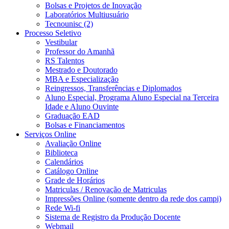
Bolsas e Projetos de Inovação
Laboratórios Multiusuário
Tecnounisc (2)
Processo Seletivo
Vestibular
Professor do Amanhã
RS Talentos
Mestrado e Doutorado
MBA e Especialização
Reingressos, Transferências e Diplomados
Aluno Especial, Programa Aluno Especial na Terceira
Idade e Aluno Ouvinte
Graduação EAD
Bolsas e Financiamentos
Serviços Online
Avaliação Online
Biblioteca
Calendários
Catálogo Online
Grade de Horários
Matriculas / Renovação de Matriculas
Impressões Online (somente dentro da rede dos campi)
Rede Wi-fi
Sistema de Registro da Produção Docente
Webmail