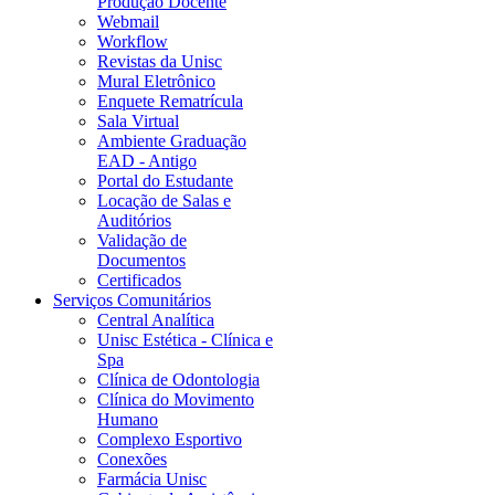
Produção Docente
Webmail
Workflow
Revistas da Unisc
Mural Eletrônico
Enquete Rematrícula
Sala Virtual
Ambiente Graduação
EAD - Antigo
Portal do Estudante
Locação de Salas e
Auditórios
Validação de
Documentos
Certificados
Serviços Comunitários
Central Analítica
Unisc Estética - Clínica e
Spa
Clínica de Odontologia
Clínica do Movimento
Humano
Complexo Esportivo
Conexões
Farmácia Unisc