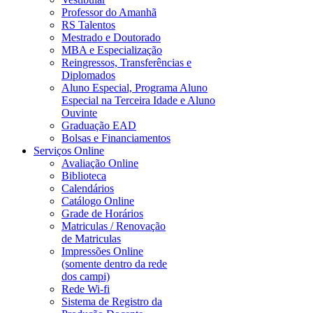
Professor do Amanhã
RS Talentos
Mestrado e Doutorado
MBA e Especialização
Reingressos, Transferências e
Diplomados
Aluno Especial, Programa Aluno
Especial na Terceira Idade e Aluno
Ouvinte
Graduação EAD
Bolsas e Financiamentos
Serviços Online
Avaliação Online
Biblioteca
Calendários
Catálogo Online
Grade de Horários
Matriculas / Renovação
de Matriculas
Impressões Online
(somente dentro da rede
dos campi)
Rede Wi-fi
Sistema de Registro da