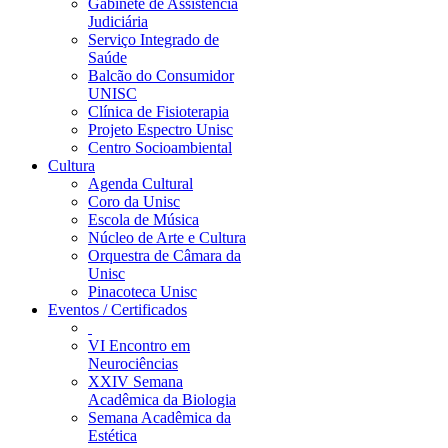
Gabinete de Assistência
Judiciária
Serviço Integrado de
Saúde
Balcão do Consumidor
UNISC
Clínica de Fisioterapia
Projeto Espectro Unisc
Centro Socioambiental
Cultura
Agenda Cultural
Coro da Unisc
Escola de Música
Núcleo de Arte e Cultura
Orquestra de Câmara da
Unisc
Pinacoteca Unisc
Eventos / Certificados
VI Encontro em
Neurociências
XXIV Semana
Acadêmica da Biologia
Semana Acadêmica da
Estética