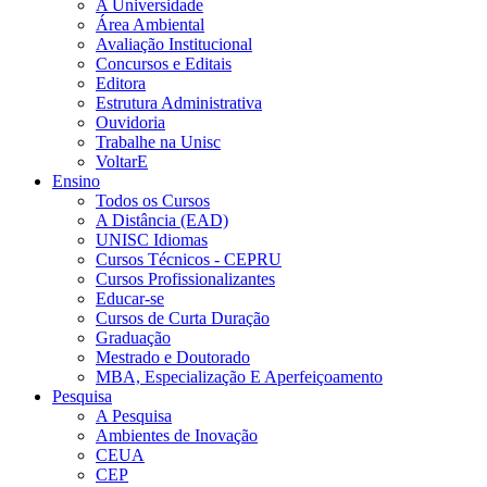
A Universidade
Área Ambiental
Avaliação Institucional
Concursos e Editais
Editora
Estrutura Administrativa
Ouvidoria
Trabalhe na Unisc
VoltarE
Ensino
Todos os Cursos
A Distância (EAD)
UNISC Idiomas
Cursos Técnicos - CEPRU
Cursos Profissionalizantes
Educar-se
Cursos de Curta Duração
Graduação
Mestrado e Doutorado
MBA, Especialização E Aperfeiçoamento
Pesquisa
A Pesquisa
Ambientes de Inovação
CEUA
CEP