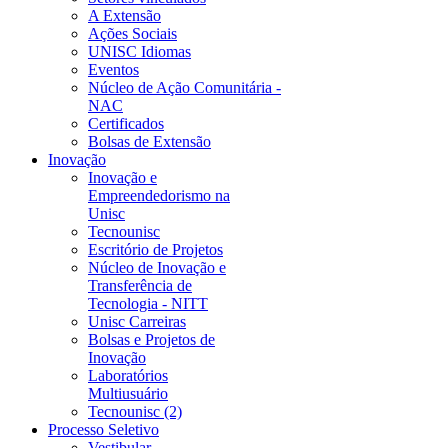
A Extensão
Ações Sociais
UNISC Idiomas
Eventos
Núcleo de Ação Comunitária -
NAC
Certificados
Bolsas de Extensão
Inovação
Inovação e
Empreendedorismo na
Unisc
Tecnounisc
Escritório de Projetos
Núcleo de Inovação e
Transferência de
Tecnologia - NITT
Unisc Carreiras
Bolsas e Projetos de
Inovação
Laboratórios
Multiusuário
Tecnounisc (2)
Processo Seletivo
Vestibular