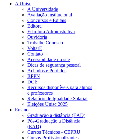
A Unisc
A Universidade
Avaliação Institucional
Concursos e Editais
Editora
Estrutura Administrativa
Ouvidoria
Trabalhe Conosco
VoltarE
Contato
Acessibilidade no site
Dicas de segurança pessoal
Achados e Perdidos
RPPN
DCE
Recursos disponíveis para alunos
e professores
Relatório de Igualdade Salarial
Eleições Unisc 2025
Ensino
Graduação a distância (EAD)
Pós-Graduação a Distância
(EAD)
Cursos Técnicos - CEPRU
Cursos Profissionalizantes