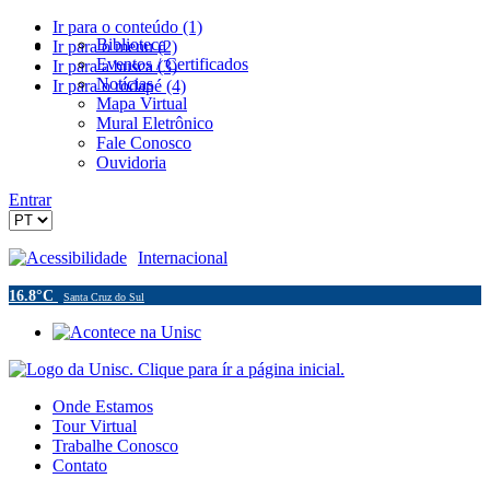
Ir para o conteúdo (1)
Biblioteca
Ir para o menu (2)
Eventos / Certificados
Ir para a busca (3)
Notícias
Ir para o rodapé (4)
Mapa Virtual
Mural Eletrônico
Fale Conosco
Ouvidoria
Entrar
Acessibilidade
Internacional
16.8°C
Santa Cruz do Sul
Onde Estamos
Tour Virtual
Trabalhe Conosco
Contato