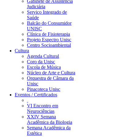
Gabinete de Assistência
Judiciária
Serviço Integrado de
Saúde
Balcão do Consumidor
UNISC
Clínica de Fisioterapia
Projeto Espectro Unisc
Centro Socioambiental
Cultura
Agenda Cultural
Coro da Unisc
Escola de Música
Núcleo de Arte e Cultura
Orquestra de Câmara da
Unisc
Pinacoteca Unisc
Eventos / Certificados
VI Encontro em
Neurociências
XXIV Semana
Acadêmica da Biologia
Semana Acadêmica da
Estética