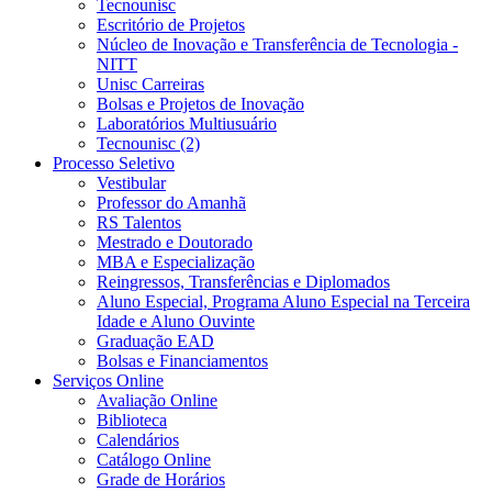
Tecnounisc
Escritório de Projetos
Núcleo de Inovação e Transferência de Tecnologia -
NITT
Unisc Carreiras
Bolsas e Projetos de Inovação
Laboratórios Multiusuário
Tecnounisc (2)
Processo Seletivo
Vestibular
Professor do Amanhã
RS Talentos
Mestrado e Doutorado
MBA e Especialização
Reingressos, Transferências e Diplomados
Aluno Especial, Programa Aluno Especial na Terceira
Idade e Aluno Ouvinte
Graduação EAD
Bolsas e Financiamentos
Serviços Online
Avaliação Online
Biblioteca
Calendários
Catálogo Online
Grade de Horários