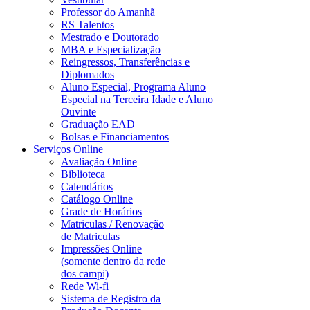
Professor do Amanhã
RS Talentos
Mestrado e Doutorado
MBA e Especialização
Reingressos, Transferências e
Diplomados
Aluno Especial, Programa Aluno
Especial na Terceira Idade e Aluno
Ouvinte
Graduação EAD
Bolsas e Financiamentos
Serviços Online
Avaliação Online
Biblioteca
Calendários
Catálogo Online
Grade de Horários
Matriculas / Renovação
de Matriculas
Impressões Online
(somente dentro da rede
dos campi)
Rede Wi-fi
Sistema de Registro da