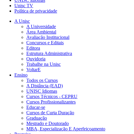
UNISC Idiomas
Unisc TV
Política de privacidade
A Unisc
A Universidade
Área Ambiental
Avaliação Institucional
Concursos e Editais
Editora
Estrutura Administrativa
Ouvidoria
Trabalhe na Unisc
VoltarE
Ensino
Todos os Cursos
A Distância (EAD)
UNISC Idiomas
Cursos Técnicos - CEPRU
Cursos Profissionalizantes
Educar-se
Cursos de Curta Duração
Graduação
Mestrado e Doutorado
MBA, Especialização E Aperfeiçoamento