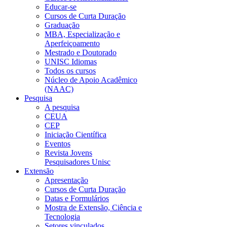
Educar-se
Cursos de Curta Duração
Graduação
MBA, Especialização e
Aperfeiçoamento
Mestrado e Doutorado
UNISC Idiomas
Todos os cursos
Núcleo de Apoio Acadêmico
(NAAC)
Pesquisa
A pesquisa
CEUA
CEP
Iniciação Científica
Eventos
Revista Jovens
Pesquisadores Unisc
Extensão
Apresentação
Cursos de Curta Duração
Datas e Formulários
Mostra de Extensão, Ciência e
Tecnologia
Setores vinculados