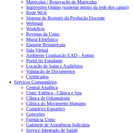
Matriculas / Renovação de Matriculas
Impressões Online (somente dentro da rede dos campi)
Rede Wi-fi
Sistema de Registro da Produção Docente
Webmail
Workflow
Revistas da Unisc
Mural Eletrônico
Enquete Rematrícula
Sala Virtual
Ambiente Graduação EAD - Antigo
Portal do Estudante
Locação de Salas e Auditórios
Validação de Documentos
Certificados
Serviços Comunitários
Central Analítica
Unisc Estética - Clínica e Spa
Clínica de Odontologia
Clínica do Movimento Humano
Complexo Esportivo
Conexões
Farmácia Unisc
Gabinete de Assistência Judiciária
Serviço Integrado de Saúde