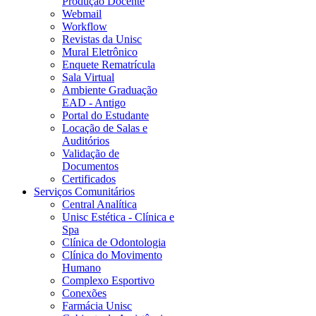
Produção Docente
Webmail
Workflow
Revistas da Unisc
Mural Eletrônico
Enquete Rematrícula
Sala Virtual
Ambiente Graduação
EAD - Antigo
Portal do Estudante
Locação de Salas e
Auditórios
Validação de
Documentos
Certificados
Serviços Comunitários
Central Analítica
Unisc Estética - Clínica e
Spa
Clínica de Odontologia
Clínica do Movimento
Humano
Complexo Esportivo
Conexões
Farmácia Unisc