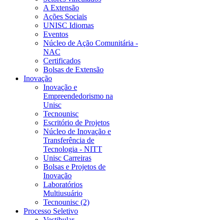
A Extensão
Ações Sociais
UNISC Idiomas
Eventos
Núcleo de Ação Comunitária -
NAC
Certificados
Bolsas de Extensão
Inovação
Inovação e
Empreendedorismo na
Unisc
Tecnounisc
Escritório de Projetos
Núcleo de Inovação e
Transferência de
Tecnologia - NITT
Unisc Carreiras
Bolsas e Projetos de
Inovação
Laboratórios
Multiusuário
Tecnounisc (2)
Processo Seletivo
Vestibular