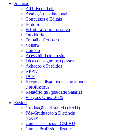
A Unisc
A Universidade
Avaliação Institucional
Concursos e Editais
Editora
Estrutura Administrativa
Ouvidoria
Trabalhe Conosco
VoltarE
Contato
Acessibilidade no site
Dicas de segurança pessoal
Achados e Perdidos
RPPN
DCE
Recursos disponíveis para alunos
e professores
Relatório de Igualdade Salarial
Eleições Unisc 2025
Ensino
Graduação a distância (EAD)
Pós-Graduação a Distância
(EAD)
Cursos Técnicos - CEPRU
Cursos Profissionalizantes