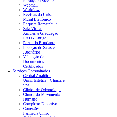
Produção Docente
Webmail
Workflow
Revistas da Unisc
Mural Eletrônico
Enquete Rematrícula
Sala Virtual
Ambiente Graduação
EAD - Antigo
Portal do Estudante
Locação de Salas e
Auditórios
Validação de
Documentos
Certificados
Serviços Comunitários
Central Analítica
Unisc Estética - Clínica e
Spa
Clínica de Odontologia
Clínica do Movimento
Humano
Complexo Esportivo
Conexões
Farmácia Unisc