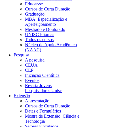
Educar-se
Cursos de Curta Duração
Graduação
MBA, Especialização e
Aperfeiçoamento
Mestrado e Doutorado
UNISC Idiomas
Todos os cursos
Núcleo de Apoio Acadêmico
(NAAC)
Pesquisa
A pesquisa
CEUA
CEP
Iniciação Científica
Eventos
Revista Jovens
Pesquisadores Unisc
Extensão
Apresentação
Cursos de Curta Duração
Datas e Formulários
Mostra de Extensão, Ciência e
Tecnologia
Setores vinculados