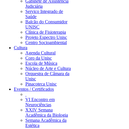
Gabinete de Assistência
Judiciária
Serviço Integrado de
Saúde
Balcão do Consumidor
UNISC
Clínica de Fisioterapia
Projeto Espectro Unisc
Centro Socioambiental
Cultura
Agenda Cultural
Coro da Unisc
Escola de Música
Núcleo de Arte e Cultura
Orquestra de Câmara da
Unisc
Pinacoteca Unisc
Eventos / Certificados
VI Encontro em
Neurociências
XXIV Semana
Acadêmica da Biologia
Semana Acadêmica da
Estética