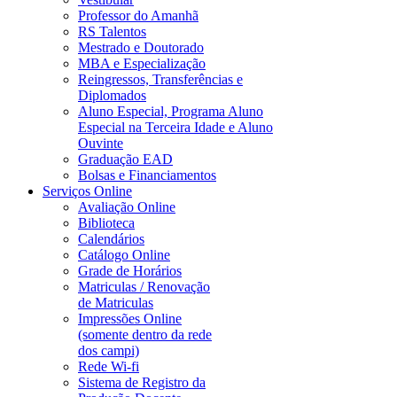
Professor do Amanhã
RS Talentos
Mestrado e Doutorado
MBA e Especialização
Reingressos, Transferências e
Diplomados
Aluno Especial, Programa Aluno
Especial na Terceira Idade e Aluno
Ouvinte
Graduação EAD
Bolsas e Financiamentos
Serviços Online
Avaliação Online
Biblioteca
Calendários
Catálogo Online
Grade de Horários
Matriculas / Renovação
de Matriculas
Impressões Online
(somente dentro da rede
dos campi)
Rede Wi-fi
Sistema de Registro da