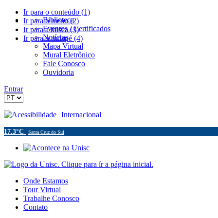
Ir para o conteúdo (1)
Biblioteca
Ir para o menu (2)
Eventos / Certificados
Ir para a busca (3)
Notícias
Ir para o rodapé (4)
Mapa Virtual
Mural Eletrônico
Fale Conosco
Ouvidoria
Entrar
Acessibilidade
Internacional
17.3°C
Santa Cruz do Sul
Onde Estamos
Tour Virtual
Trabalhe Conosco
Contato