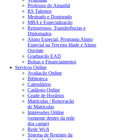
Professor do Amanhã
RS Talentos
Mestrado e Doutorado
MBA e Especialização
Reingressos, Transferências e
Diplomados
Aluno Especial, Programa Aluno
Especial na Terceira Idade e Aluno
Ouvinte
Graduação EAD
Bolsas e Financiamentos
Serviços Online
Avaliação Online
Biblioteca
Calendários
Catálogo Online
Grade de Horários
Matriculas / Renovação
de Matriculas
Impressões Online
(somente dentro da rede
dos campi)
Rede Wi-fi
Sistema de Registro da