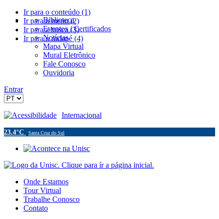
Ir para o conteúdo (1)
Biblioteca
Ir para o menu (2)
Eventos / Certificados
Ir para a busca (3)
Notícias
Ir para o rodapé (4)
Mapa Virtual
Mural Eletrônico
Fale Conosco
Ouvidoria
Entrar
Acessibilidade
Internacional
23.4°C
Santa Cruz do Sul
Onde Estamos
Tour Virtual
Trabalhe Conosco
Contato