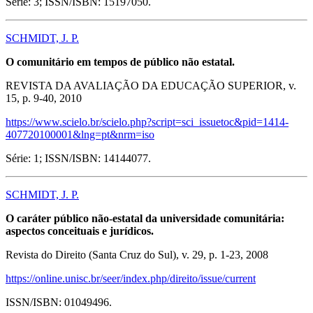
Série: 3; ISSN/ISBN: 15197050.
SCHMIDT, J. P.
O comunitário em tempos de público não estatal.
REVISTA DA AVALIAÇÃO DA EDUCAÇÃO SUPERIOR, v.
15, p. 9-40, 2010
https://www.scielo.br/scielo.php?script=sci_issuetoc&pid=1414-
407720100001&lng=pt&nrm=iso
Série: 1; ISSN/ISBN: 14144077.
SCHMIDT, J. P.
O caráter público não-estatal da universidade comunitária:
aspectos conceituais e jurídicos.
Revista do Direito (Santa Cruz do Sul), v. 29, p. 1-23, 2008
https://online.unisc.br/seer/index.php/direito/issue/current
ISSN/ISBN: 01049496.