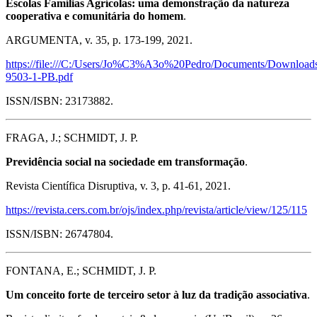
Escolas Famílias Agrícolas: uma demonstração da natureza
cooperativa e comunitária do homem
.
ARGUMENTA, v. 35, p. 173-199, 2021.
https://file:///C:/Users/Jo%C3%A3o%20Pedro/Documents/Download
9503-1-PB.pdf
ISSN/ISBN: 23173882.
FRAGA, J.; SCHMIDT, J. P.
Previdência social na sociedade em transformação
.
Revista Científica Disruptiva, v. 3, p. 41-61, 2021.
https://revista.cers.com.br/ojs/index.php/revista/article/view/125/115
ISSN/ISBN: 26747804.
FONTANA, E.; SCHMIDT, J. P.
Um conceito forte de terceiro setor à luz da tradição associativa
.