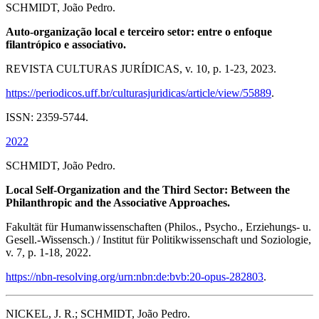
SCHMIDT, João Pedro.
Auto-organização local e terceiro setor: entre o enfoque
filantrópico e associativo.
REVISTA CULTURAS JURÍDICAS, v. 10, p. 1-23, 2023.
https://periodicos.uff.br/culturasjuridicas/article/view/55889
.
ISSN: 2359-5744.
2022
SCHMIDT, João Pedro.
Local Self-Organization and the Third Sector: Between the
Philanthropic and the Associative Approaches.
Fakultät für Humanwissenschaften (Philos., Psycho., Erziehungs- u.
Gesell.-Wissensch.) / Institut für Politikwissenschaft und Soziologie,
v. 7, p. 1-18, 2022.
https://nbn-resolving.org/urn:nbn:de:bvb:20-opus-282803
.
NICKEL, J. R.; SCHMIDT, João Pedro.