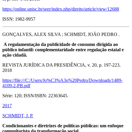
https://online.unisc.br/seer/index.php/direito/article/view/12688
ISSN: 1982-9957
GONÇALVES, ALEX SILVA ; SCHMIDT, JOÃO PEDRO .
A regulamentação da publicidade de consumo dirigida ao
público infantil: complementaridade entre regulação estatal e
ação cidadã.
REVISTA JURÍDICA DA PRESIDÊNCIA, v. 20, p. 197-223,
2018
https://file:///C:/Users/Jo%C3%A3o%20Pedro/Downloads/1489-
4109-2-PB.pdf
Série: 120; ISSN/ISBN: 22363645.
2017
SCHMIDT, J. P.
Condicionantes e diretrizes de políticas públicas: um enfoque
comunitarista da transformação social.