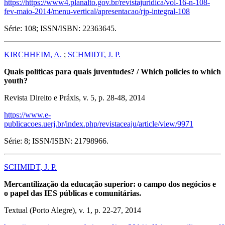
https://https://www4.planalto.gov.br/revistajuridica/vol-16-n-108-
fev-maio-2014/menu-vertical/apresentacao/rjp-integral-108
Série: 108; ISSN/ISBN: 22363645.
KIRCHHEIM, A.
;
SCHMIDT, J. P.
Quais políticas para quais juventudes?
/ Which policies to which
youth?
Revista Direito e Práxis, v. 5, p. 28-48, 2014
https://www.e-
publicacoes.uerj.br/index.php/revistaceaju/article/view/9971
Série: 8; ISSN/ISBN: 21798966.
SCHMIDT, J. P.
Mercantilização da educação superior: o campo dos negócios e
o papel das IES públicas e comunitárias.
Textual (Porto Alegre), v. 1, p. 22-27, 2014