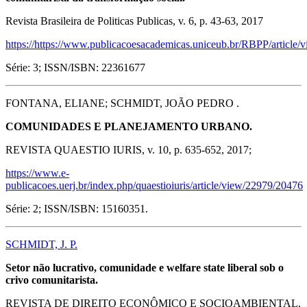
Revista Brasileira de Politicas Publicas, v. 6, p. 43-63, 2017
https://https://www.publicacoesacademicas.uniceub.br/RBPP/article/
Série: 3; ISSN/ISBN: 22361677
FONTANA, ELIANE; SCHMIDT, JOÃO PEDRO .
COMUNIDADES E PLANEJAMENTO URBANO.
REVISTA QUAESTIO IURIS, v. 10, p. 635-652, 2017;
https://www.e-
publicacoes.uerj.br/index.php/quaestioiuris/article/view/22979/20476
Série: 2; ISSN/ISBN: 15160351.
SCHMIDT, J. P.
Setor não lucrativo, comunidade e welfare state liberal sob o
crivo comunitarista.
REVISTA DE DIREITO ECONÔMICO E SOCIOAMBIENTAL,