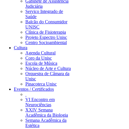
Gabinete de Assistência
Judiciária
Serviço Integrado de
Saúde
Balcão do Consumidor
UNISC
Clínica de Fisioterapia
Projeto Espectro Unisc
Centro Socioambiental
Cultura
Agenda Cultural
Coro da Unisc
Escola de Música
Núcleo de Arte e Cultura
Orquestra de Câmara da
Unisc
Pinacoteca Unisc
Eventos / Certificados
VI Encontro em
Neurociências
XXIV Semana
Acadêmica da Biologia
Semana Acadêmica da
Estética