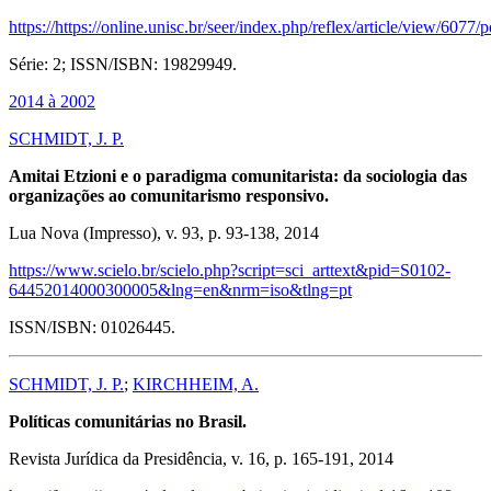
https://https://online.unisc.br/seer/index.php/reflex/article/view/6077/
Série: 2; ISSN/ISBN: 19829949.
2014 à 2002
SCHMIDT, J. P.
Amitai Etzioni e o paradigma comunitarista: da sociologia das
organizações ao comunitarismo responsivo.
Lua Nova (Impresso), v. 93, p. 93-138, 2014
https://www.scielo.br/scielo.php?script=sci_arttext&pid=S0102-
64452014000300005&lng=en&nrm=iso&tlng=pt
ISSN/ISBN: 01026445.
SCHMIDT, J. P.
;
KIRCHHEIM, A.
Políticas comunitárias no Brasil.
Revista Jurídica da Presidência, v. 16, p. 165-191, 2014