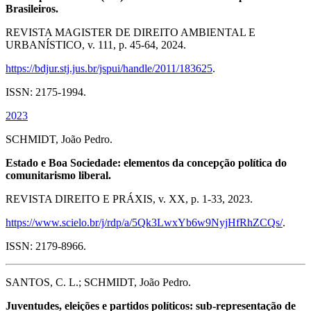
Brasileiros.
REVISTA MAGISTER DE DIREITO AMBIENTAL E
URBANÍSTICO, v. 111, p. 45-64, 2024.
https://bdjur.stj.jus.br/jspui/handle/2011/183625
.
ISSN: 2175-1994.
2023
SCHMIDT, João Pedro.
Estado e Boa Sociedade: elementos da concepção política do
comunitarismo liberal.
REVISTA DIREITO E PRÁXIS, v. XX, p. 1-33, 2023.
https://www.scielo.br/j/rdp/a/5Qk3LwxYb6w9NyjHfRhZCQs/
.
ISSN: 2179-8966.
SANTOS, C. L.; SCHMIDT, João Pedro.
Juventudes, eleições e partidos políticos: sub-representação de