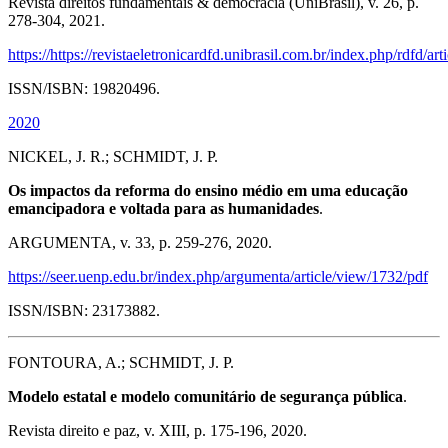
Revista direitos fundamentais & democracia (UniBrasil), v. 26, p.
278-304, 2021.
https://https://revistaeletronicardfd.unibrasil.com.br/index.php/rdfd/ar
ISSN/ISBN: 19820496.
2020
NICKEL, J. R.; SCHMIDT, J. P.
Os impactos da reforma do ensino médio em uma educação
emancipadora e voltada para as humanidades
.
ARGUMENTA, v. 33, p. 259-276, 2020.
https://seer.uenp.edu.br/index.php/argumenta/article/view/1732/pdf
ISSN/ISBN: 23173882.
FONTOURA, A.; SCHMIDT, J. P.
Modelo estatal e modelo comunitário de segurança pública
.
Revista direito e paz, v. XIII, p. 175-196, 2020.