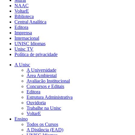
Mural
NAAC
VoltarE
Biblioteca
Central Analítica
Editora
Imprensa
Internacional
UNISC Idiomas
Unisc TV
Política de privacidade
A Unisc
A Universidade
Área Ambiental
Avaliação Institucional
Concursos e Editais
Editora
Estrutura Administrativa
Ouvidoria
Trabalhe na Unisc
VoltarE
Ensino
Todos os Cursos
A Distância (EAD)