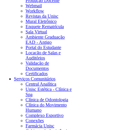
Produção Docente
Webmail
Workflow
Revistas da Unisc
Mural Eletrônico
Enquete Rematrícula
Sala Virtual
Ambiente Graduação
EAD - Antigo
Portal do Estudante
Locação de Salas e
Auditórios
Validação de
Documentos
Certificados
Serviços Comunitários
Central Analítica
Unisc Estética - Clínica e
Spa
Clínica de Odontologia
Clínica do Movimento
Humano
Complexo Esportivo
Conexões
Farmácia Unisc