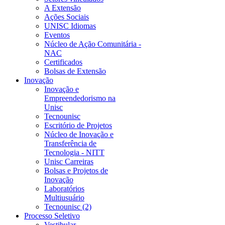
A Extensão
Ações Sociais
UNISC Idiomas
Eventos
Núcleo de Ação Comunitária -
NAC
Certificados
Bolsas de Extensão
Inovação
Inovação e
Empreendedorismo na
Unisc
Tecnounisc
Escritório de Projetos
Núcleo de Inovação e
Transferência de
Tecnologia - NITT
Unisc Carreiras
Bolsas e Projetos de
Inovação
Laboratórios
Multiusuário
Tecnounisc (2)
Processo Seletivo
Vestibular