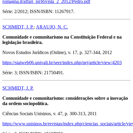
romagna.it/affari_ist/Rivista_2_2012/Pedro.pdf
Série: 2/2012; ISSN/ISBN: 11267917.
SCHMIDT, J. P.
;
ARAUJO, N. C.
Comunidade e comunitarismo na Constituição Federal e na
legislação brasileira.
Novos Estudos Jurídicos (Online), v. 17, p. 327-344, 2012
https://siaiweb06.univali.br/seer/index.php/nej/article/view/4203
Série: 3; ISSN/ISBN: 21750491.
SCHMIDT, J. P.
Comunidade e comunitarismo: considerações sobre a inovação
da ordem sociopolítica.
Ciências Sociais Unisinos, v. 47, p. 300-313, 2011
https://www.unisinos.br/revistas/index.php/ciencias_sociais/article/v