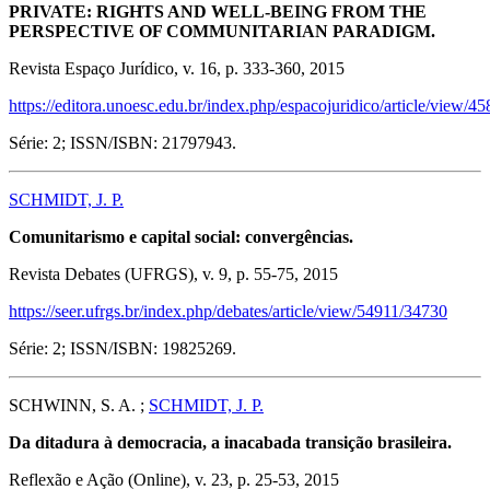
PRIVATE: RIGHTS AND WELL-BEING FROM THE
PERSPECTIVE OF COMMUNITARIAN PARADIGM.
Revista Espaço Jurídico, v. 16, p. 333-360, 2015
https://editora.unoesc.edu.br/index.php/espacojuridico/article/view/45
Série: 2; ISSN/ISBN: 21797943.
SCHMIDT, J. P.
Comunitarismo e capital social: convergências.
Revista Debates (UFRGS), v. 9, p. 55-75, 2015
https://seer.ufrgs.br/index.php/debates/article/view/54911/34730
Série: 2; ISSN/ISBN: 19825269.
SCHWINN, S. A. ;
SCHMIDT, J. P.
Da ditadura à democracia, a inacabada transição brasileira.
Reflexão e Ação (Online), v. 23, p. 25-53, 2015