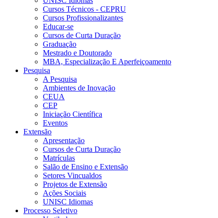
UNISC Idiomas
Cursos Técnicos - CEPRU
Cursos Profissionalizantes
Educar-se
Cursos de Curta Duração
Graduação
Mestrado e Doutorado
MBA, Especialização E Aperfeiçoamento
Pesquisa
A Pesquisa
Ambientes de Inovação
CEUA
CEP
Iniciação Científica
Eventos
Extensão
Apresentação
Cursos de Curta Duração
Matrículas
Salão de Ensino e Extensão
Setores Vincualdos
Projetos de Extensão
Ações Sociais
UNISC Idiomas
Processo Seletivo