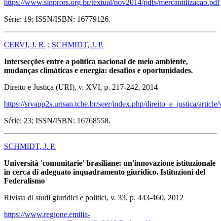
https://www.sinprors.org.br/textual/nov2014/pdfs/mercantilizacao.pdf
Série: 19; ISSN/ISBN: 16779126.
CERVI, J. R.
;
SCHMIDT, J. P.
Intersecções entre a política nacional de meio ambiente,
mudanças climáticas e energia: desafios e oportunidades.
Direito e Justiça (URI), v. XVI, p. 217-242, 2014
https://srvapp2s.urisan.tche.br/seer/index.php/direito_e_justica/articl
Série: 23; ISSN/ISBN: 16768558.
SCHMIDT, J. P.
Università 'comunitarie' brasiliane: un'innovazione istituzionale
in cerca di adeguato inquadramento giuridico. Istituzioni del
Federalismo
Rivista di studi giuridici e politici, v. 33, p. 443-460, 2012
https://www.regione.emilia-