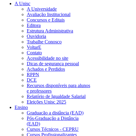
A Unisc
A Universidade
Avaliação Institucional
Concursos e Editais
Editora
Estrutura Administrativa
Ouvidoria
Trabalhe Conosco
VoltarE
Contato
Acessibilidade no site
Dicas de segurança pessoal
Achados e Perdidos
RPPN
DCE
Recursos disponíveis para alunos
e professores
Relatório de Igualdade Salarial
Eleições Unisc 2025
Ensino
Graduação a distância (EAD)
Pós-Graduação a Distância
(EAD)
Cursos Técnicos - CEPRU
Cursos Profissionalizantes