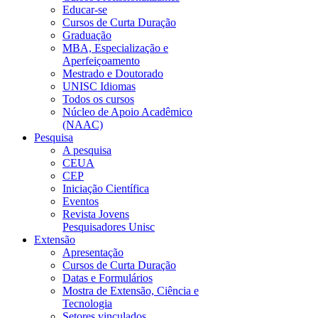
Educar-se
Cursos de Curta Duração
Graduação
MBA, Especialização e
Aperfeiçoamento
Mestrado e Doutorado
UNISC Idiomas
Todos os cursos
Núcleo de Apoio Acadêmico
(NAAC)
Pesquisa
A pesquisa
CEUA
CEP
Iniciação Científica
Eventos
Revista Jovens
Pesquisadores Unisc
Extensão
Apresentação
Cursos de Curta Duração
Datas e Formulários
Mostra de Extensão, Ciência e
Tecnologia
Setores vinculados