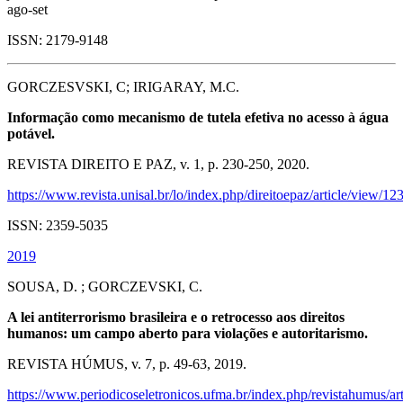
ago-set
ISSN: 2179-9148
GORCZESVSKI, C; IRIGARAY, M.C.
Informação como mecanismo de tutela efetiva no acesso à água
potável.
REVISTA DIREITO E PAZ, v. 1, p. 230-250, 2020.
https://www.revista.unisal.br/lo/index.php/direitoepaz/article/view/12
ISSN: 2359-5035
2019
SOUSA, D. ; GORCZEVSKI, C.
A lei antiterrorismo brasileira e o retrocesso aos direitos
humanos: um campo aberto para violações e autoritarismo.
REVISTA HÚMUS, v. 7, p. 49-63, 2019.
https://www.periodicoseletronicos.ufma.br/index.php/revistahumus/a