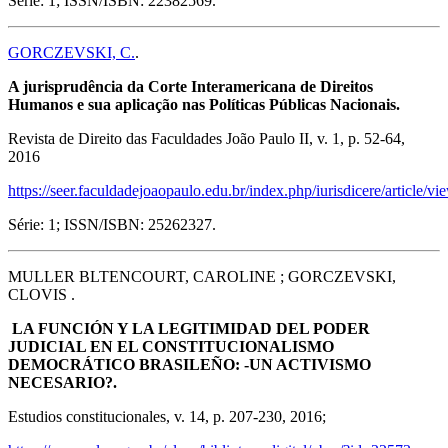
Série: 1; ISSN/ISBN: 22382569.
GORCZEVSKI, C.
.
A jurisprudência da Corte Interamericana de Direitos
Humanos e sua aplicação nas Políticas Públicas Nacionais.
Revista de Direito das Faculdades João Paulo II, v. 1, p. 52-64,
2016
https://seer.faculdadejoaopaulo.edu.br/index.php/iurisdicere/article/vi
Série: 1; ISSN/ISBN: 25262327.
MULLER BLTENCOURT, CAROLINE ; GORCZEVSKI,
CLOVIS .
LA FUNCIÓN Y LA LEGITIMIDAD DEL PODER
JUDICIAL EN EL CONSTITUCIONALISMO
DEMOCRÁTICO BRASILEÑO: -UN ACTIVISMO
NECESARIO?.
Estudios constitucionales, v. 14, p. 207-230, 2016;