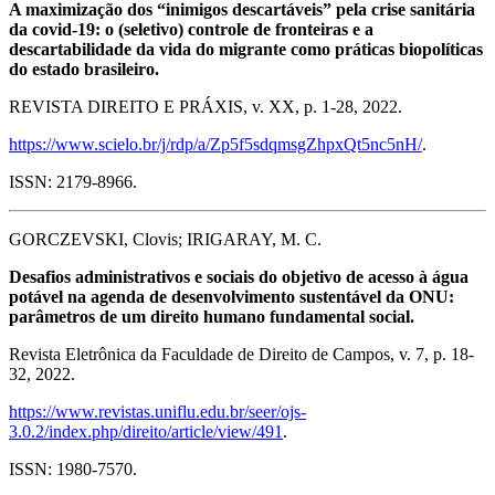
A maximização dos “inimigos descartáveis” pela crise sanitária
da covid-19: o (seletivo) controle de fronteiras e a
descartabilidade da vida do migrante como práticas biopolíticas
do estado brasileiro.
REVISTA DIREITO E PRÁXIS, v. XX, p. 1-28, 2022.
https://www.scielo.br/j/rdp/a/Zp5f5sdqmsgZhpxQt5nc5nH/
.
ISSN: 2179-8966.
GORCZEVSKI, Clovis; IRIGARAY, M. C.
Desafios administrativos e sociais do objetivo de acesso à água
potável na agenda de desenvolvimento sustentável da ONU:
parâmetros de um direito humano fundamental social.
Revista Eletrônica da Faculdade de Direito de Campos, v. 7, p. 18-
32, 2022.
https://www.revistas.uniflu.edu.br/seer/ojs-
3.0.2/index.php/direito/article/view/491
.
ISSN: 1980-7570.