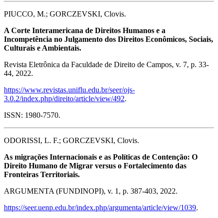
PIUCCO, M.; GORCZEVSKI, Clovis.
A Corte Interamericana de Direitos Humanos e a
Incompetência no Julgamento dos Direitos Econômicos, Sociais,
Culturais e Ambientais.
Revista Eletrônica da Faculdade de Direito de Campos, v. 7, p. 33-
44, 2022.
https://www.revistas.uniflu.edu.br/seer/ojs-
3.0.2/index.php/direito/article/view/492
.
ISSN: 1980-7570.
ODORISSI, L. F.; GORCZEVSKI, Clovis.
As migrações Internacionais e as Políticas de Contenção: O
Direito Humano de Migrar versus o Fortalecimento das
Fronteiras Territoriais.
ARGUMENTA (FUNDINOPI), v. 1, p. 387-403, 2022.
https://seer.uenp.edu.br/index.php/argumenta/article/view/1039
.