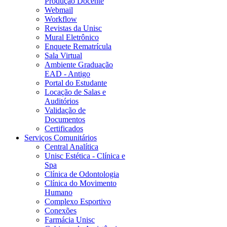
Produção Docente
Webmail
Workflow
Revistas da Unisc
Mural Eletrônico
Enquete Rematrícula
Sala Virtual
Ambiente Graduação
EAD - Antigo
Portal do Estudante
Locação de Salas e
Auditórios
Validação de
Documentos
Certificados
Serviços Comunitários
Central Analítica
Unisc Estética - Clínica e
Spa
Clínica de Odontologia
Clínica do Movimento
Humano
Complexo Esportivo
Conexões
Farmácia Unisc