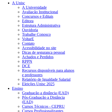
A Unisc
A Universidade
Avaliação Institucional
Concursos e Editais
Editora
Estrutura Administrativa
Ouvidoria
Trabalhe Conosco
VoltarE
Contato
Acessibilidade no site
Dicas de segurança pessoal
Achados e Perdidos
RPPN
DCE
Recursos disponíveis para alunos
e professores
Relatório de Igualdade Salarial
Eleições Unisc 2025
Ensino
Graduação a distância (EAD)
Pós-Graduação a Distância
(EAD)
Cursos Técnicos - CEPRU
Cursos Profissionalizantes