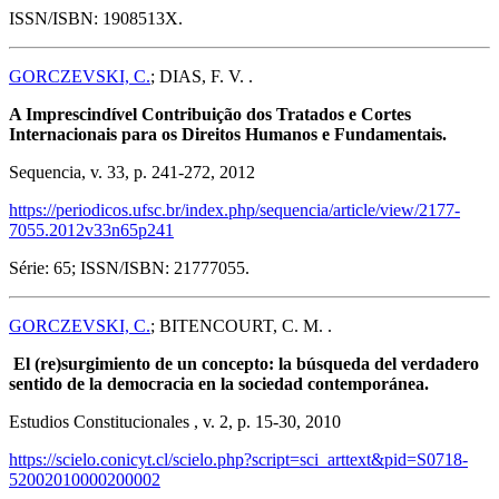
ISSN/ISBN: 1908513X.
GORCZEVSKI, C.
; DIAS, F. V. .
A Imprescindível Contribuição dos Tratados e Cortes
Internacionais para os Direitos Humanos e Fundamentais.
Sequencia, v. 33, p. 241-272, 2012
https://periodicos.ufsc.br/index.php/sequencia/article/view/2177-
7055.2012v33n65p241
Série: 65; ISSN/ISBN: 21777055.
GORCZEVSKI, C.
; BITENCOURT, C. M. .
El (re)surgimiento de un concepto: la búsqueda del verdadero
sentido de la democracia en la sociedad contemporánea.
Estudios Constitucionales , v. 2, p. 15-30, 2010
https://scielo.conicyt.cl/scielo.php?script=sci_arttext&pid=S0718-
52002010000200002