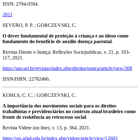
ISSN: 2794-0594.
2021
SEVERO, P. P. ; GORCZEVSKI, C.
O dever fundamental de proteção à criança e ao idoso como
fundamento do benefício de auxílio doença parental
.
Revista Direito e Justiça: Reflexões Sociojurídicas, v. 21, p. 103-
117, 2021.
https://san.uri.br/revistas/index.php/direitoejustica/article/view/308
ISSN/ISBN: 22782466.
KOHLS, C. C. ; GORCZEVSKI, C.
A importância dos movimentos sociais para os direitos
trabalhistas e previdenciários no contexto atual brasileiro como
frente de resistência ao retrocesso social
.
Revista Videre (on line), v. 13, p. 364, 2021.
https://ojs.ufgd.edu.br/index.php/videre/article/view/12683