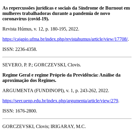
As repercussões jurídicas e sociais da Síndrome de Burnout em
mulheres trabalhadoras durante a pandemia de novo
coronavírus (covid-19).
Revista Húmus, v. 12, p. 180-195, 2022.
https://cajapio.ufma.br/index.php/revistahumus/article/view/17708/
.
ISSN: 2236-4358.
SEVERO, P. P.; GORCZEVSKI, Clovis.
Regime Geral e regime Próprio da Previdência: Análise da
aproximação dos Regimes.
ARGUMENTA (FUNDINOPI), v. 1, p. 243-262, 2022.
https://seer.uenp.edu.br/index.php/argumenta/article/view/279
.
ISSN: 1676-2800.
GORCZEVSKI, Clovis; IRIGARAY, M.C.