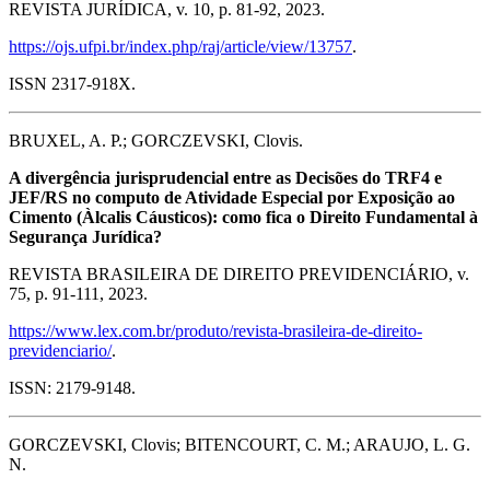
REVISTA JURÍDICA, v. 10, p. 81-92, 2023.
https://ojs.ufpi.br/index.php/raj/article/view/13757
.
ISSN 2317-918X.
BRUXEL, A. P.; GORCZEVSKI, Clovis.
A divergência jurisprudencial entre as Decisões do TRF4 e
JEF/RS no computo de Atividade Especial por Exposição ao
Cimento (Àlcalis Cáusticos): como fica o Direito Fundamental à
Segurança Jurídica?
REVISTA BRASILEIRA DE DIREITO PREVIDENCIÁRIO, v.
75, p. 91-111, 2023.
https://www.lex.com.br/produto/revista-brasileira-de-direito-
previdenciario/
.
ISSN: 2179-9148.
GORCZEVSKI, Clovis; BITENCOURT, C. M.; ARAUJO, L. G.
N.