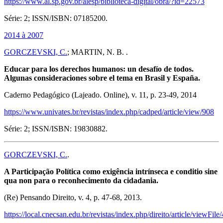
https://www.al.sp.gov.br/alesp/biblioteca-digital/obra/?id=22573
Série: 2; ISSN/ISBN: 07185200.
2014 à 2007
GORCZEVSKI, C.
; MARTIN, N. B. .
Educar para los derechos humanos: un desafío de todos.
Algunas consideraciones sobre el tema en Brasil y España.
Caderno Pedagógico (Lajeado. Online), v. 11, p. 23-49, 2014
https://www.univates.br/revistas/index.php/cadped/article/view/908
Série: 2; ISSN/ISBN: 19830882.
GORCZEVSKI, C.
.
A Participação Política como exigência intrínseca e conditio sine
qua non para o reconhecimento da cidadania.
(Re) Pensando Direito, v. 4, p. 47-68, 2013.
https://local.cnecsan.edu.br/revistas/index.php/direito/article/viewFile