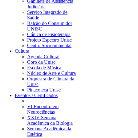
Gabinete de Assistência
Judiciária
Serviço Integrado de
Saúde
Balcão do Consumidor
UNISC
Clínica de Fisioterapia
Projeto Espectro Unisc
Centro Socioambiental
Cultura
Agenda Cultural
Coro da Unisc
Escola de Música
Núcleo de Arte e Cultura
Orquestra de Câmara da
Unisc
Pinacoteca Unisc
Eventos / Certificados
VI Encontro em
Neurociências
XXIV Semana
Acadêmica da Biologia
Semana Acadêmica da
Estética