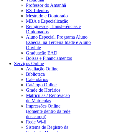
Professor do Amanhã
RS Talentos
Mestrado e Doutorado
MBA e Especialização
Reingressos, Transferências e
Diplomados
Aluno Especial, Programa Aluno
Especial na Terceira Idade e Aluno
Ouvinte
Graduação EAD
Bolsas e Financiamentos
Serviços Online
Avaliação Online
Biblioteca
Calendários
Catálogo Online
Grade de Horários
Matriculas / Renovação
de Matriculas
Impressões Online
(somente dentro da rede
dos campi)
Rede Wi-fi
Sistema de Registro da