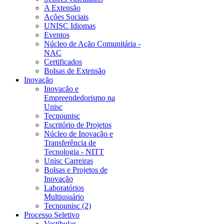
A Extensão
Ações Sociais
UNISC Idiomas
Eventos
Núcleo de Ação Comunitária -
NAC
Certificados
Bolsas de Extensão
Inovação
Inovação e
Empreendedorismo na
Unisc
Tecnounisc
Escritório de Projetos
Núcleo de Inovação e
Transferência de
Tecnologia - NITT
Unisc Carreiras
Bolsas e Projetos de
Inovação
Laboratórios
Multiusuário
Tecnounisc (2)
Processo Seletivo
Vestibular