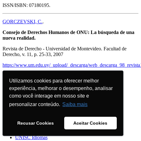
ISSN/ISBN: 07180195.
GORCZEVSKI, C.
.
Consejo de Derechos Humanos de ONU: La búsqueda de una
nueva realidad.
Revista de Derecho - Universidad de Montevideo. Facultad de
Derecho, v. 11, p. 25-33, 2007
https://www.um.edu.uy/_upload/_descarga/web_descarga_98_revista
Série: VI; ISSN/ISBN: 15105172.
Utilizamos cookies para oferecer melhor
Utilizamos cookies para oferecer melhor
Portal RH
experiência, melhorar o desempenho, analisar
experiência, melhorar o desempenho, analisar
Mural
como você interage em nosso site e
como você interage em nosso site e
NAAC
VoltarE
personalizar conteúdo.
personalizar conteúdo.
Saiba mais
Saiba mais
Biblioteca
Central Analítica
Editora
Recusar Cookies
Recusar Cookies
Aceitar Cookies
Aceitar Cookies
Imprensa
Internacional
UNISC Idiomas