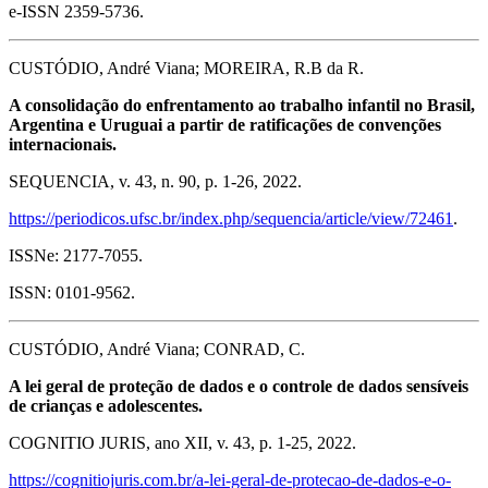
e-ISSN 2359-5736.
CUSTÓDIO, André Viana; MOREIRA, R.B da R.
A consolidação do enfrentamento ao trabalho infantil no Brasil,
Argentina e Uruguai a partir de ratificações de convenções
internacionais.
SEQUENCIA, v. 43, n. 90, p. 1-26, 2022.
https://periodicos.ufsc.br/index.php/sequencia/article/view/72461
.
ISSNe: 2177-7055.
ISSN: 0101-9562.
CUSTÓDIO, André Viana; CONRAD, C.
A lei geral de proteção de dados e o controle de dados sensíveis
de crianças e adolescentes.
COGNITIO JURIS, ano XII, v. 43, p. 1-25, 2022.
https://cognitiojuris.com.br/a-lei-geral-de-protecao-de-dados-e-o-