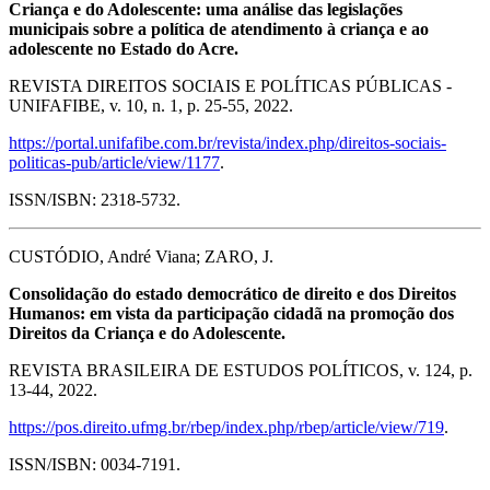
Criança e do Adolescente: uma análise das legislações
municipais sobre a política de atendimento à criança e ao
adolescente no Estado do Acre.
REVISTA DIREITOS SOCIAIS E POLÍTICAS PÚBLICAS -
UNIFAFIBE, v. 10, n. 1, p. 25-55, 2022.
https://portal.unifafibe.com.br/revista/index.php/direitos-sociais-
politicas-pub/article/view/1177
.
ISSN/ISBN: 2318-5732.
CUSTÓDIO, André Viana; ZARO, J.
Consolidação do estado democrático de direito e dos Direitos
Humanos: em vista da participação cidadã na promoção dos
Direitos da Criança e do Adolescente.
REVISTA BRASILEIRA DE ESTUDOS POLÍTICOS, v. 124, p.
13-44, 2022.
https://pos.direito.ufmg.br/rbep/index.php/rbep/article/view/719
.
ISSN/ISBN: 0034-7191.