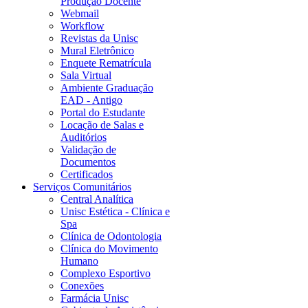
Produção Docente
Webmail
Workflow
Revistas da Unisc
Mural Eletrônico
Enquete Rematrícula
Sala Virtual
Ambiente Graduação
EAD - Antigo
Portal do Estudante
Locação de Salas e
Auditórios
Validação de
Documentos
Certificados
Serviços Comunitários
Central Analítica
Unisc Estética - Clínica e
Spa
Clínica de Odontologia
Clínica do Movimento
Humano
Complexo Esportivo
Conexões
Farmácia Unisc