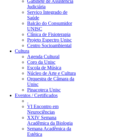
Gabinete de Assistência
Judiciária
Serviço Integrado de
Saúde
Balcão do Consumidor
UNISC
Clínica de Fisioterapia
Projeto Espectro Unisc
Centro Socioambiental
Cultura
Agenda Cultural
Coro da Unisc
Escola de Música
Núcleo de Arte e Cultura
Orquestra de Câmara da
Unisc
Pinacoteca Unisc
Eventos / Certificados
VI Encontro em
Neurociências
XXIV Semana
Acadêmica da Biologia
Semana Acadêmica da
Estética