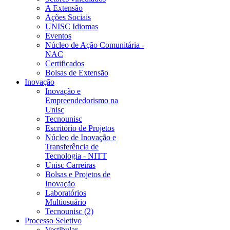
A Extensão
Ações Sociais
UNISC Idiomas
Eventos
Núcleo de Ação Comunitária -
NAC
Certificados
Bolsas de Extensão
Inovação
Inovação e
Empreendedorismo na
Unisc
Tecnounisc
Escritório de Projetos
Núcleo de Inovação e
Transferência de
Tecnologia - NITT
Unisc Carreiras
Bolsas e Projetos de
Inovação
Laboratórios
Multiusuário
Tecnounisc (2)
Processo Seletivo
Vestibular