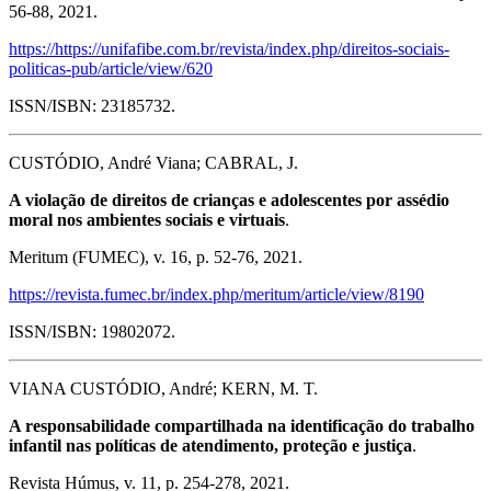
56-88, 2021.
https://https://unifafibe.com.br/revista/index.php/direitos-sociais-
politicas-pub/article/view/620
ISSN/ISBN: 23185732.
CUSTÓDIO, André Viana; CABRAL, J.
A violação de direitos de crianças e adolescentes por assédio
moral nos ambientes sociais e virtuais
.
Meritum (FUMEC), v. 16, p. 52-76, 2021.
https://revista.fumec.br/index.php/meritum/article/view/8190
ISSN/ISBN: 19802072.
VIANA CUSTÓDIO, André; KERN, M. T.
A responsabilidade compartilhada na identificação do trabalho
infantil nas políticas de atendimento, proteção e justiça
.
Revista Húmus, v. 11, p. 254-278, 2021.