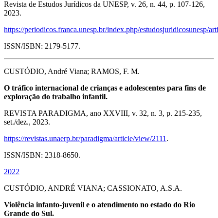
Revista de Estudos Jurídicos da UNESP, v. 26, n. 44, p. 107-126,
2023.
https://periodicos.franca.unesp.br/index.php/estudosjuridicosunesp/ar
ISSN/ISBN: 2179-5177.
CUSTÓDIO, André Viana; RAMOS, F. M.
O tráfico internacional de crianças e adolescentes para fins de
exploração do trabalho infantil.
REVISTA PARADIGMA, ano XXVIII, v. 32, n. 3, p. 215-235,
set./dez., 2023.
https://revistas.unaerp.br/paradigma/article/view/2111
.
ISSN/ISBN: 2318-8650.
2022
CUSTÓDIO, ANDRÉ VIANA; CASSIONATO, A.S.A.
Violência infanto-juvenil e o atendimento no estado do Rio
Grande do Sul.