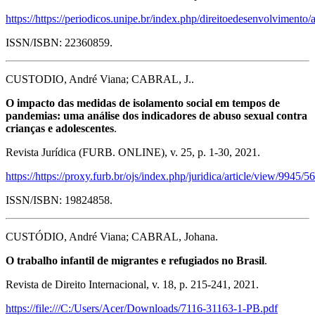
https://https://periodicos.unipe.br/index.php/direitoedesenvolvimento/
ISSN/ISBN: 22360859.
CUSTODIO, André Viana; CABRAL, J..
O impacto das medidas de isolamento social em tempos de
pandemias: uma análise dos indicadores de abuso sexual contra
crianças e adolescentes
.
Revista Jurídica (FURB. ONLINE), v. 25, p. 1-30, 2021.
https://https://proxy.furb.br/ojs/index.php/juridica/article/view/9945/5
ISSN/ISBN: 19824858.
CUSTÓDIO, André Viana; CABRAL, Johana.
O trabalho infantil de migrantes e refugiados no Brasil
.
Revista de Direito Internacional, v. 18, p. 215-241, 2021.
https://file:///C:/Users/Acer/Downloads/7116-31163-1-PB.pdf