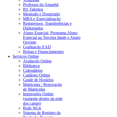
Professor do Amanhã
RS Talentos
Mestrado e Doutorado
MBA e Especialização
Reingressos, Transferências e
Diplomados
Aluno Especial, Programa Aluno
Especial na Terceira Idade e Aluno
Ouvinte
Graduação EAD
Bolsas e Financiamentos
Serviços Online
Avaliação Online
Biblioteca
Calendários
Catálogo Online
Grade de Horários
Matriculas / Renovação
de Matriculas
Impressões Online
(somente dentro da rede
dos campi)
Rede Wi-fi
Sistema de Registro da