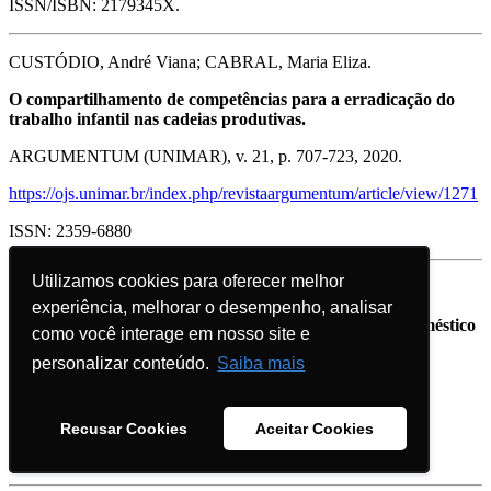
ISSN/ISBN: 2179345X.
CUSTÓDIO, André Viana; CABRAL, Maria Eliza.
O compartilhamento de competências para a erradicação do
trabalho infantil nas cadeias produtivas.
ARGUMENTUM (UNIMAR), v. 21, p. 707-723, 2020.
https://ojs.unimar.br/index.php/revistaargumentum/article/view/1271
ISSN: 2359-6880
Utilizamos cookies para oferecer melhor
Utilizamos cookies para oferecer melhor
CUSTÓDIO, André Viana; RAMOS, F. M. .
experiência, melhorar o desempenho, analisar
experiência, melhorar o desempenho, analisar
Políticas públicas de erradicação do trabalho infantil doméstico
como você interage em nosso site e
como você interage em nosso site e
no Brasil.
personalizar conteúdo.
personalizar conteúdo.
Saiba mais
Saiba mais
REVISTA DIREITO UFMS, v. 6, p. 112-130, 2020.
https://seer.ufms.br/index.php/revdir/article/view/10307
Recusar Cookies
Recusar Cookies
Aceitar Cookies
Aceitar Cookies
ISSN: 2447-2336