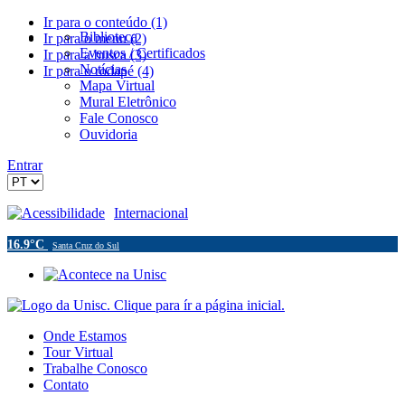
Ir para o conteúdo (1)
Biblioteca
Ir para o menu (2)
Eventos / Certificados
Ir para a busca (3)
Notícias
Ir para o rodapé (4)
Mapa Virtual
Mural Eletrônico
Fale Conosco
Ouvidoria
Entrar
Acessibilidade
Internacional
16.9°C
Santa Cruz do Sul
Onde Estamos
Tour Virtual
Trabalhe Conosco
Contato