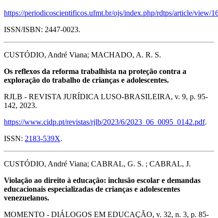
https://periodicoscientificos.ufmt.br/ojs/index.php/rdtps/article/view/
ISSN/ISBN: 2447-0023.
CUSTÓDIO, André Viana; MACHADO, A. R. S.
Os reflexos da reforma trabalhista na proteção contra a
exploração do trabalho de crianças e adolescentes.
RJLB - REVISTA JURÍDICA LUSO-BRASILEIRA, v. 9, p. 95-
142, 2023.
https://www.cidp.pt/revistas/rjlb/2023/6/2023_06_0095_0142.pdf
.
ISSN:
2183-539X
.
CUSTÓDIO, André Viana; CABRAL, G. S. ; CABRAL, J.
Violação ao direito à educação: inclusão escolar e demandas
educacionais especializadas de crianças e adolescentes
venezuelanos.
MOMENTO - DIÁLOGOS EM EDUCAÇÃO, v. 32, n. 3, p. 85-