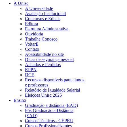
A Unisc
A Universidade
Avaliação Institucional
Concursos e Editais
Editora
Estrutura Administrativa
Ouvidoria
Trabalhe Conosco
VoltarE
Contato
Acessibilidade no site
Dicas de segurança pessoal
Achados e Perdidos
RPPN
DCE
Recursos disponíveis para alunos
e professores
Relatório de Igualdade Salarial
Eleições Unisc 2025
Ensino
Graduação a distância (EAD)
Pós-Graduação a Distância
(EAD)
Cursos Técnicos - CEPRU
Cursos Profissionalizantes