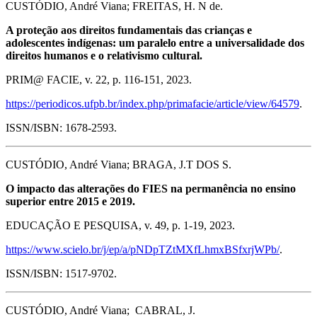
CUSTÓDIO, André Viana; FREITAS, H. N de.
A proteção aos direitos fundamentais das crianças e
adolescentes indígenas: um paralelo entre a universalidade dos
direitos humanos e o relativismo cultural.
PRIM@ FACIE, v. 22, p. 116-151, 2023.
https://periodicos.ufpb.br/index.php/primafacie/article/view/64579
.
ISSN/ISBN: 1678-2593.
CUSTÓDIO, André Viana; BRAGA, J.T DOS S.
O impacto das alterações do FIES na permanência no ensino
superior entre 2015 e 2019.
EDUCAÇÃO E PESQUISA, v. 49, p. 1-19, 2023.
https://www.scielo.br/j/ep/a/pNDpTZtMXfLhmxBSfxrjWPb/
.
ISSN/ISBN: 1517-9702.
CUSTÓDIO, André Viana; CABRAL, J.