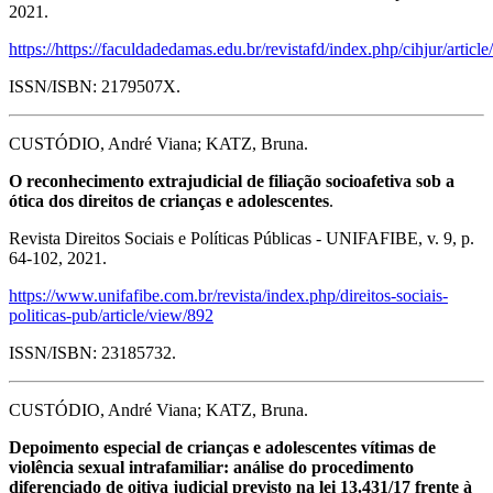
2021.
https://https://faculdadedamas.edu.br/revistafd/index.php/cihjur/articl
ISSN/ISBN: 2179507X.
CUSTÓDIO, André Viana; KATZ, Bruna.
O reconhecimento extrajudicial de filiação socioafetiva sob a
ótica dos direitos de crianças e adolescentes
.
Revista Direitos Sociais e Políticas Públicas - UNIFAFIBE, v. 9, p.
64-102, 2021.
https://www.unifafibe.com.br/revista/index.php/direitos-sociais-
politicas-pub/article/view/892
ISSN/ISBN: 23185732.
CUSTÓDIO, André Viana; KATZ, Bruna.
Depoimento especial de crianças e adolescentes vítimas de
violência sexual intrafamiliar: análise do procedimento
diferenciado de oitiva judicial previsto na lei 13.431/17 frente à