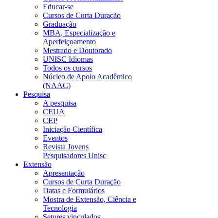
Educar-se
Cursos de Curta Duração
Graduação
MBA, Especialização e
Aperfeiçoamento
Mestrado e Doutorado
UNISC Idiomas
Todos os cursos
Núcleo de Apoio Acadêmico
(NAAC)
Pesquisa
A pesquisa
CEUA
CEP
Iniciação Científica
Eventos
Revista Jovens
Pesquisadores Unisc
Extensão
Apresentação
Cursos de Curta Duração
Datas e Formulários
Mostra de Extensão, Ciência e
Tecnologia
Setores vinculados