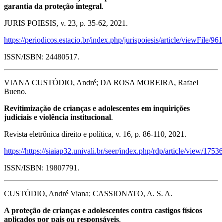
garantia da proteção integral
.
JURIS POIESIS, v. 23, p. 35-62, 2021.
https://periodicos.estacio.br/index.php/jurispoiesis/article/viewFile/
ISSN/ISBN: 24480517.
VIANA CUSTÓDIO, André; DA ROSA MOREIRA, Rafael
Bueno.
Revitimização de crianças e adolescentes em inquirições
judiciais e violência institucional
.
Revista eletrônica direito e política, v. 16, p. 86-110, 2021.
https://https://siaiap32.univali.br/seer/index.php/rdp/article/view/175
ISSN/ISBN: 19807791.
CUSTÓDIO, André Viana; CASSIONATO, A. S. A.
A proteção de crianças e adolescentes contra castigos físicos
aplicados por pais ou responsáveis
.