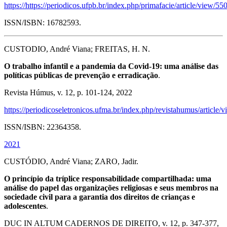
https://https://periodicos.ufpb.br/index.php/primafacie/article/view/55
ISSN/ISBN: 16782593.
CUSTODIO, André Viana; FREITAS, H. N.
O trabalho infantil e a pandemia da Covid-19: uma análise das
políticas públicas de prevenção e erradicação
.
Revista Húmus, v. 12, p. 101-124, 2022
https://periodicoseletronicos.ufma.br/index.php/revistahumus/article
ISSN/ISBN: 22364358.
2021
CUSTÓDIO, André Viana; ZARO, Jadir.
O princípio da tríplice responsabilidade compartilhada: uma
análise do papel das organizações religiosas e seus membros na
sociedade civil para a garantia dos direitos de crianças e
adolescentes
.
DUC IN ALTUM CADERNOS DE DIREITO, v. 12, p. 347-377,