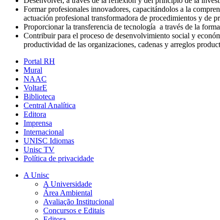
Desenvolver, a través de la reflexión y del principio de la inves
Formar profesionales innovadores, capacitándolos a la comprensi
actuación profesional transformadora de procedimientos y de pr
Proporcionar la transferencia de tecnología a través de la forma
Contribuir para el proceso de desenvolvimiento social y económ
productividad de las organizaciones, cadenas y arreglos product
Portal RH
Mural
NAAC
VoltarE
Biblioteca
Central Analítica
Editora
Imprensa
Internacional
UNISC Idiomas
Unisc TV
Política de privacidade
A Unisc
A Universidade
Área Ambiental
Avaliação Institucional
Concursos e Editais
Editora