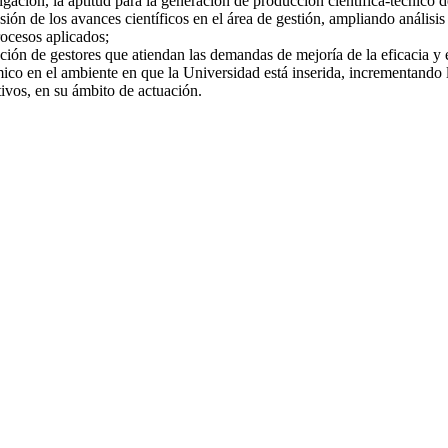
tigación, la aptitud para la generación de producción científica-técnico d
ón de los avances científicos en el área de gestión, ampliando análisi
ocesos aplicados;
ción de gestores que atiendan las demandas de mejoría de la eficacia y e
ico en el ambiente en que la Universidad está inserida, incrementando 
ivos, en su ámbito de actuación.