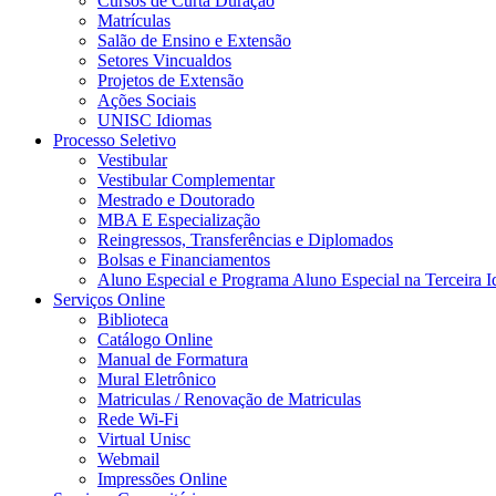
Cursos de Curta Duração
Matrículas
Salão de Ensino e Extensão
Setores Vincualdos
Projetos de Extensão
Ações Sociais
UNISC Idiomas
Processo Seletivo
Vestibular
Vestibular Complementar
Mestrado e Doutorado
MBA E Especialização
Reingressos, Transferências e Diplomados
Bolsas e Financiamentos
Aluno Especial e Programa Aluno Especial na Terceira I
Serviços Online
Biblioteca
Catálogo Online
Manual de Formatura
Mural Eletrônico
Matriculas / Renovação de Matriculas
Rede Wi-Fi
Virtual Unisc
Webmail
Impressões Online