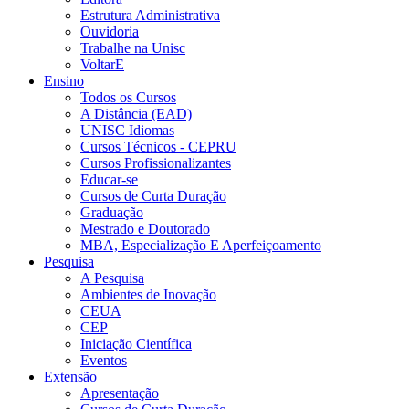
Estrutura Administrativa
Ouvidoria
Trabalhe na Unisc
VoltarE
Ensino
Todos os Cursos
A Distância (EAD)
UNISC Idiomas
Cursos Técnicos - CEPRU
Cursos Profissionalizantes
Educar-se
Cursos de Curta Duração
Graduação
Mestrado e Doutorado
MBA, Especialização E Aperfeiçoamento
Pesquisa
A Pesquisa
Ambientes de Inovação
CEUA
CEP
Iniciação Científica
Eventos
Extensão
Apresentação