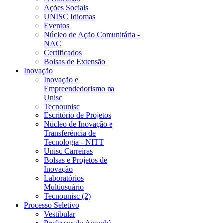
Ações Sociais
UNISC Idiomas
Eventos
Núcleo de Ação Comunitária -
NAC
Certificados
Bolsas de Extensão
Inovação
Inovação e
Empreendedorismo na
Unisc
Tecnounisc
Escritório de Projetos
Núcleo de Inovação e
Transferência de
Tecnologia - NITT
Unisc Carreiras
Bolsas e Projetos de
Inovação
Laboratórios
Multiusuário
Tecnounisc (2)
Processo Seletivo
Vestibular
Professor do Amanhã