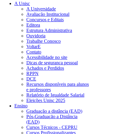
A Unisc
A Universidade
Avaliação Institucional
Concursos e Editais
Editora
Estrutura Administrativa
Ouvidoria
Trabalhe Conosco
VoltarE
Contato
Acessibilidade no site
Dicas de segurança pessoal
Achados e Perdidos
RPPN
DCE
Recursos disponíveis para alunos
e professores
Relatório de Igualdade Salarial
Eleições Unisc 2025
Ensino
Graduação a distância (EAD)
Pós-Graduação a Distância
(EAD)
Cursos Técnicos - CEPRU
Cursos Profissionalizantes