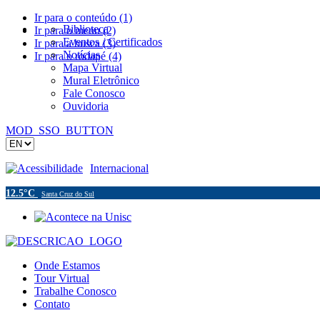
Ir para o conteúdo (1)
Biblioteca
Ir para o menu (2)
Eventos / Certificados
Ir para a busca (3)
Notícias
Ir para o rodapé (4)
Mapa Virtual
Mural Eletrônico
Fale Conosco
Ouvidoria
MOD_SSO_BUTTON
Acessibilidade
Internacional
12.5°C
Santa Cruz do Sul
Onde Estamos
Tour Virtual
Trabalhe Conosco
Contato