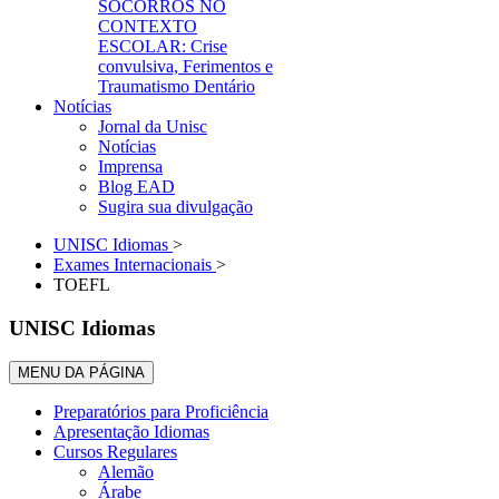
SOCORROS NO
CONTEXTO
ESCOLAR: Crise
convulsiva, Ferimentos e
Traumatismo Dentário
Notícias
Jornal da Unisc
Notícias
Imprensa
Blog EAD
Sugira sua divulgação
UNISC Idiomas
>
Exames Internacionais
>
TOEFL
UNISC Idiomas
MENU DA PÁGINA
Preparatórios para Proficiência
Apresentação Idiomas
Cursos Regulares
Alemão
Árabe