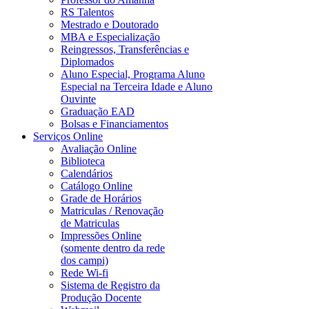
RS Talentos
Mestrado e Doutorado
MBA e Especialização
Reingressos, Transferências e
Diplomados
Aluno Especial, Programa Aluno
Especial na Terceira Idade e Aluno
Ouvinte
Graduação EAD
Bolsas e Financiamentos
Serviços Online
Avaliação Online
Biblioteca
Calendários
Catálogo Online
Grade de Horários
Matriculas / Renovação
de Matriculas
Impressões Online
(somente dentro da rede
dos campi)
Rede Wi-fi
Sistema de Registro da
Produção Docente