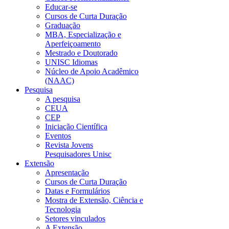
Educar-se
Cursos de Curta Duração
Graduação
MBA, Especialização e
Aperfeiçoamento
Mestrado e Doutorado
UNISC Idiomas
Núcleo de Apoio Acadêmico
(NAAC)
Pesquisa
A pesquisa
CEUA
CEP
Iniciação Científica
Eventos
Revista Jovens
Pesquisadores Unisc
Extensão
Apresentação
Cursos de Curta Duração
Datas e Formulários
Mostra de Extensão, Ciência e
Tecnologia
Setores vinculados
A Extensão