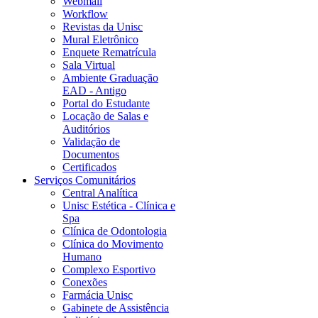
Webmail
Workflow
Revistas da Unisc
Mural Eletrônico
Enquete Rematrícula
Sala Virtual
Ambiente Graduação
EAD - Antigo
Portal do Estudante
Locação de Salas e
Auditórios
Validação de
Documentos
Certificados
Serviços Comunitários
Central Analítica
Unisc Estética - Clínica e
Spa
Clínica de Odontologia
Clínica do Movimento
Humano
Complexo Esportivo
Conexões
Farmácia Unisc
Gabinete de Assistência