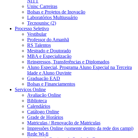
NITT
Unisc Carreiras
Bolsas e Projetos de Inovação
Laboratórios Multiusuário
Tecnounisc (2)
Processo Seletivo
Vestibular
Professor do Amanhã
RS Talentos
Mestrado e Doutorado
MBA e Especialização
Reingressos, Transferências e Diplomados
Aluno Especial, Programa Aluno Especial na Terceira
Idade e Aluno Ouvinte
Graduação EAD
Bolsas e Financiamentos
Serviços Online
Avaliação Online
Biblioteca
Calendários
Catálogo Online
Grade de Horários
Matriculas / Renovação de Matriculas
Impressões Online (somente dentro da rede dos campi)
Rede Wi-fi