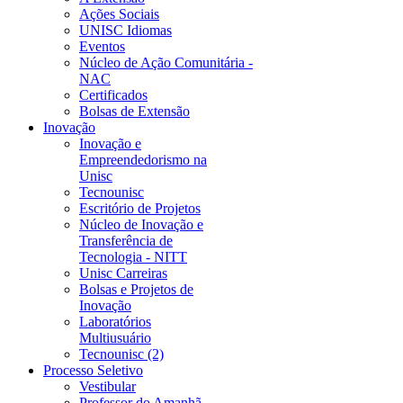
Ações Sociais
UNISC Idiomas
Eventos
Núcleo de Ação Comunitária -
NAC
Certificados
Bolsas de Extensão
Inovação
Inovação e
Empreendedorismo na
Unisc
Tecnounisc
Escritório de Projetos
Núcleo de Inovação e
Transferência de
Tecnologia - NITT
Unisc Carreiras
Bolsas e Projetos de
Inovação
Laboratórios
Multiusuário
Tecnounisc (2)
Processo Seletivo
Vestibular
Professor do Amanhã