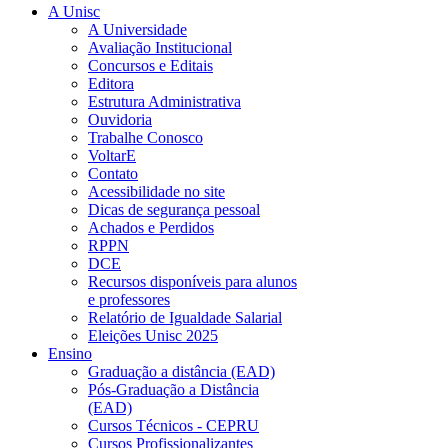
A Unisc
A Universidade
Avaliação Institucional
Concursos e Editais
Editora
Estrutura Administrativa
Ouvidoria
Trabalhe Conosco
VoltarE
Contato
Acessibilidade no site
Dicas de segurança pessoal
Achados e Perdidos
RPPN
DCE
Recursos disponíveis para alunos
e professores
Relatório de Igualdade Salarial
Eleições Unisc 2025
Ensino
Graduação a distância (EAD)
Pós-Graduação a Distância
(EAD)
Cursos Técnicos - CEPRU
Cursos Profissionalizantes