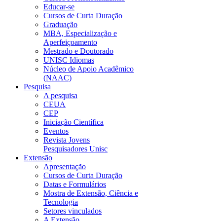
Educar-se
Cursos de Curta Duração
Graduação
MBA, Especialização e
Aperfeiçoamento
Mestrado e Doutorado
UNISC Idiomas
Núcleo de Apoio Acadêmico
(NAAC)
Pesquisa
A pesquisa
CEUA
CEP
Iniciação Científica
Eventos
Revista Jovens
Pesquisadores Unisc
Extensão
Apresentação
Cursos de Curta Duração
Datas e Formulários
Mostra de Extensão, Ciência e
Tecnologia
Setores vinculados
A Extensão