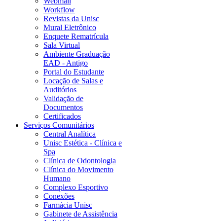
Webmail
Workflow
Revistas da Unisc
Mural Eletrônico
Enquete Rematrícula
Sala Virtual
Ambiente Graduação
EAD - Antigo
Portal do Estudante
Locação de Salas e
Auditórios
Validação de
Documentos
Certificados
Serviços Comunitários
Central Analítica
Unisc Estética - Clínica e
Spa
Clínica de Odontologia
Clínica do Movimento
Humano
Complexo Esportivo
Conexões
Farmácia Unisc
Gabinete de Assistência