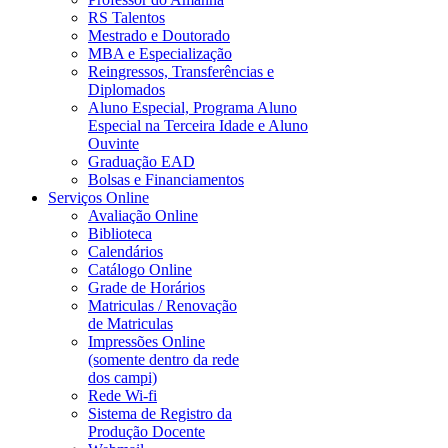
RS Talentos
Mestrado e Doutorado
MBA e Especialização
Reingressos, Transferências e
Diplomados
Aluno Especial, Programa Aluno
Especial na Terceira Idade e Aluno
Ouvinte
Graduação EAD
Bolsas e Financiamentos
Serviços Online
Avaliação Online
Biblioteca
Calendários
Catálogo Online
Grade de Horários
Matriculas / Renovação
de Matriculas
Impressões Online
(somente dentro da rede
dos campi)
Rede Wi-fi
Sistema de Registro da
Produção Docente