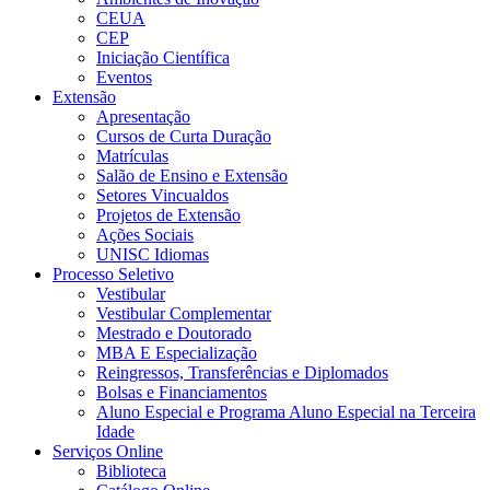
CEUA
CEP
Iniciação Científica
Eventos
Extensão
Apresentação
Cursos de Curta Duração
Matrículas
Salão de Ensino e Extensão
Setores Vincualdos
Projetos de Extensão
Ações Sociais
UNISC Idiomas
Processo Seletivo
Vestibular
Vestibular Complementar
Mestrado e Doutorado
MBA E Especialização
Reingressos, Transferências e Diplomados
Bolsas e Financiamentos
Aluno Especial e Programa Aluno Especial na Terceira
Idade
Serviços Online
Biblioteca