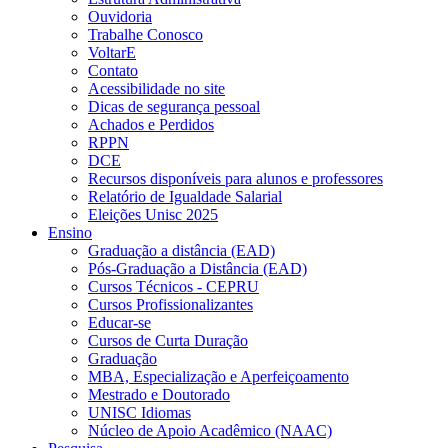
Ouvidoria
Trabalhe Conosco
VoltarE
Contato
Acessibilidade no site
Dicas de segurança pessoal
Achados e Perdidos
RPPN
DCE
Recursos disponíveis para alunos e professores
Relatório de Igualdade Salarial
Eleições Unisc 2025
Ensino
Graduação a distância (EAD)
Pós-Graduação a Distância (EAD)
Cursos Técnicos - CEPRU
Cursos Profissionalizantes
Educar-se
Cursos de Curta Duração
Graduação
MBA, Especialização e Aperfeiçoamento
Mestrado e Doutorado
UNISC Idiomas
Núcleo de Apoio Acadêmico (NAAC)