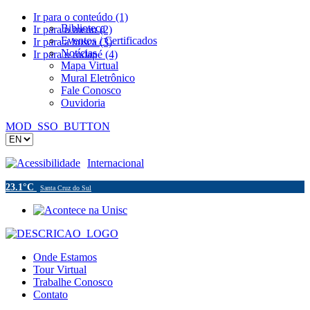
Ir para o conteúdo (1)
Biblioteca
Ir para o menu (2)
Eventos / Certificados
Ir para a busca (3)
Notícias
Ir para o rodapé (4)
Mapa Virtual
Mural Eletrônico
Fale Conosco
Ouvidoria
MOD_SSO_BUTTON
Acessibilidade
Internacional
23.1°C
Santa Cruz do Sul
Onde Estamos
Tour Virtual
Trabalhe Conosco
Contato