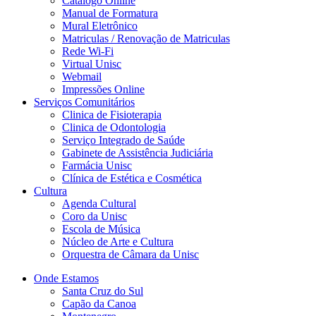
Catálogo Online
Manual de Formatura
Mural Eletrônico
Matriculas / Renovação de Matriculas
Rede Wi-Fi
Virtual Unisc
Webmail
Impressões Online
Serviços Comunitários
Clinica de Fisioterapia
Clinica de Odontologia
Serviço Integrado de Saúde
Gabinete de Assistência Judiciária
Farmácia Unisc
Clínica de Estética e Cosmética
Cultura
Agenda Cultural
Coro da Unisc
Escola de Música
Núcleo de Arte e Cultura
Orquestra de Câmara da Unisc
Onde Estamos
Santa Cruz do Sul
Capão da Canoa