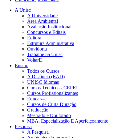
A Unisc
A Universidade
Área Ambiental
Avaliação Institucional
Concursos e Editais
Editora
Estrutura Administrativa
Ouvidoria
Trabalhe na Unisc
VoltarE
Ensino
Todos os Cursos
A Distância (EAD)
UNISC Idiomas
Cursos Técnicos - CEPRU
Cursos Profissionalizantes
Educar-se
Cursos de Curta Duração
Graduação
Mestrado e Doutorado
MBA, Especialização E Aperfeiçoamento
Pesquisa
A Pesquisa
Ambientes de Inovação