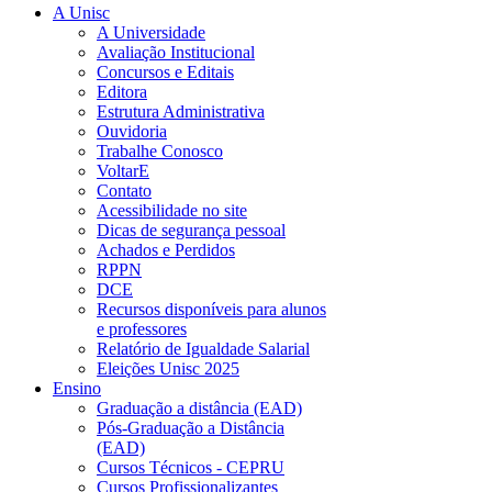
A Unisc
A Universidade
Avaliação Institucional
Concursos e Editais
Editora
Estrutura Administrativa
Ouvidoria
Trabalhe Conosco
VoltarE
Contato
Acessibilidade no site
Dicas de segurança pessoal
Achados e Perdidos
RPPN
DCE
Recursos disponíveis para alunos
e professores
Relatório de Igualdade Salarial
Eleições Unisc 2025
Ensino
Graduação a distância (EAD)
Pós-Graduação a Distância
(EAD)
Cursos Técnicos - CEPRU
Cursos Profissionalizantes