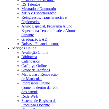
RS Talentos
Mestrado e Doutorado
MBA e Especialização
Reingressos, Transferências e
Diplomados
Aluno Especial, Programa Aluno
Especial na Terceira Idade e Aluno
Ouvinte
Graduação EAD
Bolsas e Financiamentos
Serviços Online
Avaliação Online
Biblioteca
Calendários
Catálogo Online
Grade de Horários
Matriculas / Renovação
de Matriculas
Impressões Online
(somente dentro da rede
dos campi)
Rede Wi-fi
Sistema de Registro da
Produção Docente