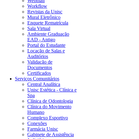
Webmail
Workflow
Revistas da Unisc
Mural Eletrônico
Enquete Rematrícula
Sala Virtual
Ambiente Graduação
EAD - Antigo
Portal do Estudante
Locação de Salas e
Auditórios
Validação de
Documentos
Certificados
Serviços Comunitários
Central Analítica
Unisc Estética - Clínica e
Spa
Clínica de Odontologia
Clínica do Movimento
Humano
Complexo Esportivo
Conexões
Farmácia Unisc
Gabinete de Assistência