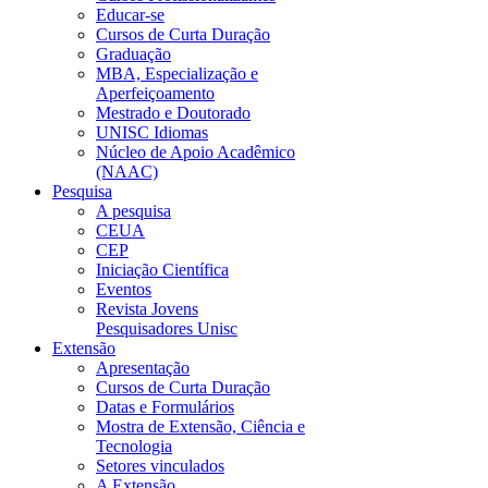
Educar-se
Cursos de Curta Duração
Graduação
MBA, Especialização e
Aperfeiçoamento
Mestrado e Doutorado
UNISC Idiomas
Núcleo de Apoio Acadêmico
(NAAC)
Pesquisa
A pesquisa
CEUA
CEP
Iniciação Científica
Eventos
Revista Jovens
Pesquisadores Unisc
Extensão
Apresentação
Cursos de Curta Duração
Datas e Formulários
Mostra de Extensão, Ciência e
Tecnologia
Setores vinculados
A Extensão