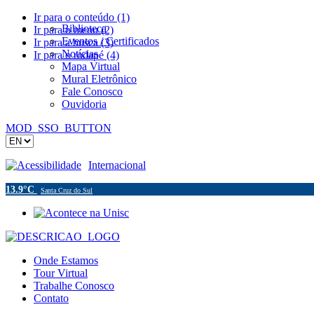
Ir para o conteúdo (1)
Biblioteca
Ir para o menu (2)
Eventos / Certificados
Ir para a busca (3)
Notícias
Ir para o rodapé (4)
Mapa Virtual
Mural Eletrônico
Fale Conosco
Ouvidoria
MOD_SSO_BUTTON
Acessibilidade
Internacional
13.9°C
Santa Cruz do Sul
Onde Estamos
Tour Virtual
Trabalhe Conosco
Contato