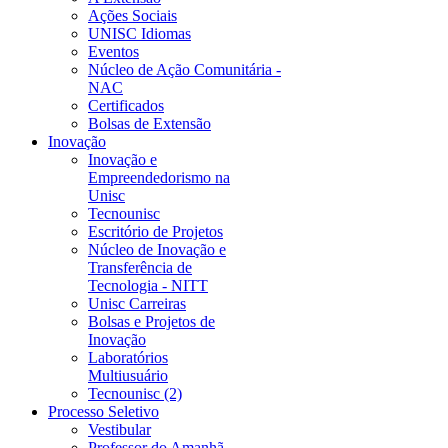
Ações Sociais
UNISC Idiomas
Eventos
Núcleo de Ação Comunitária -
NAC
Certificados
Bolsas de Extensão
Inovação
Inovação e
Empreendedorismo na
Unisc
Tecnounisc
Escritório de Projetos
Núcleo de Inovação e
Transferência de
Tecnologia - NITT
Unisc Carreiras
Bolsas e Projetos de
Inovação
Laboratórios
Multiusuário
Tecnounisc (2)
Processo Seletivo
Vestibular
Professor do Amanhã