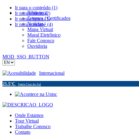
Ir para o conteúdo (1)
Biblioteca
Ir para o menu (2)
Eventos / Certificados
Ir para a busca (3)
Notícias
Ir para o rodapé (4)
Mapa Virtual
Mural Eletrônico
Fale Conosco
Ouvidoria
MOD_SSO_BUTTON
Acessibilidade
Internacional
25.5°C
Santa Cruz do Sul
Onde Estamos
Tour Virtual
Trabalhe Conosco
Contato