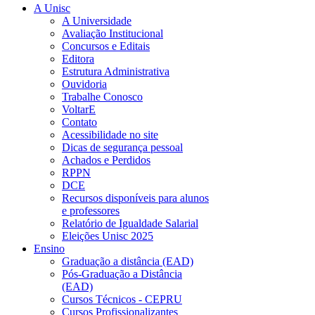
A Unisc
A Universidade
Avaliação Institucional
Concursos e Editais
Editora
Estrutura Administrativa
Ouvidoria
Trabalhe Conosco
VoltarE
Contato
Acessibilidade no site
Dicas de segurança pessoal
Achados e Perdidos
RPPN
DCE
Recursos disponíveis para alunos
e professores
Relatório de Igualdade Salarial
Eleições Unisc 2025
Ensino
Graduação a distância (EAD)
Pós-Graduação a Distância
(EAD)
Cursos Técnicos - CEPRU
Cursos Profissionalizantes