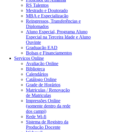
RS Talentos
Mestrado e Doutorado
MBA e Especialização
Reingressos, Transferências e
Diplomados
Aluno Especial, Programa Aluno
Especial na Terceira Idade e Aluno
Ouvinte
Graduação EAD
Bolsas e Financiamentos
Serviços Online
Avaliação Online
Biblioteca
Calendários
Catálogo Online
Grade de Horários
Matriculas / Renovação
de Matriculas
Impressões Online
(somente dentro da rede
dos campi)
Rede Wi-fi
Sistema de Registro da
Produção Docente