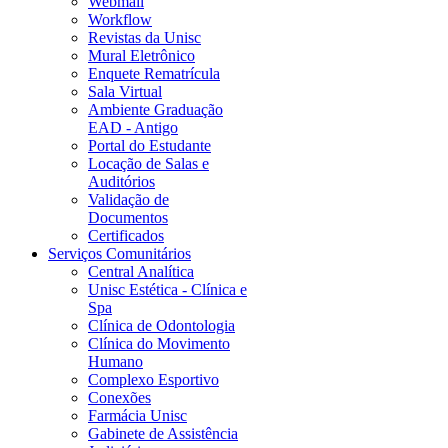
Webmail
Workflow
Revistas da Unisc
Mural Eletrônico
Enquete Rematrícula
Sala Virtual
Ambiente Graduação
EAD - Antigo
Portal do Estudante
Locação de Salas e
Auditórios
Validação de
Documentos
Certificados
Serviços Comunitários
Central Analítica
Unisc Estética - Clínica e
Spa
Clínica de Odontologia
Clínica do Movimento
Humano
Complexo Esportivo
Conexões
Farmácia Unisc
Gabinete de Assistência