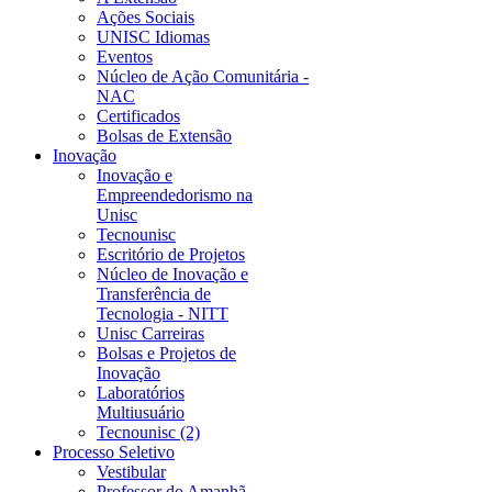
Ações Sociais
UNISC Idiomas
Eventos
Núcleo de Ação Comunitária -
NAC
Certificados
Bolsas de Extensão
Inovação
Inovação e
Empreendedorismo na
Unisc
Tecnounisc
Escritório de Projetos
Núcleo de Inovação e
Transferência de
Tecnologia - NITT
Unisc Carreiras
Bolsas e Projetos de
Inovação
Laboratórios
Multiusuário
Tecnounisc (2)
Processo Seletivo
Vestibular
Professor do Amanhã