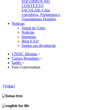
SOCORROS NO
CONTEXTO
ESCOLAR: Crise
convulsiva, Ferimentos e
Traumatismo Dentário
Notícias
Jornal da Unisc
Notícias
Imprensa
Blog EAD
Sugira sua divulgação
UNISC Idiomas
>
Cursos Regulares
>
Inglês
>
Free Conversation
[Voltar]