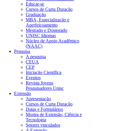
Educar-se
Cursos de Curta Duração
Graduação
MBA, Especialização e
Aperfeiçoamento
Mestrado e Doutorado
UNISC Idiomas
Núcleo de Apoio Acadêmico
(NAAC)
Pesquisa
A pesquisa
CEUA
CEP
Iniciação Científica
Eventos
Revista Jovens
Pesquisadores Unisc
Extensão
Apresentação
Cursos de Curta Duração
Datas e Formulários
Mostra de Extensão, Ciência e
Tecnologia
Setores vinculados
A Extensão