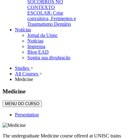
SOCORROS NO
CONTEXTO
ESCOLAR: Crise
convulsiva, Ferimentos e
Traumatismo Dentário
Notícias
Jornal da Unisc
Notícias
Imprensa
Blog EAD
Sugira sua divulgação
Studies
>
All Courses
>
Medicine
Medicine
MENU DO CURSO
Presentation
The undergraduate Medicine course offered at UNISC trains