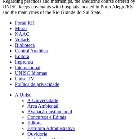
Regarding practices and internships, the Medicine course offered by
UNISC keeps covenants with hospitals located in Porto Alegre/RS
and the main cities of the Rio Grande do Sul State.
Portal RH
Mural
NAAC
VoltarE
Biblioteca
Central Analítica
Editora
Imprensa
Internacional
UNISC Idiomas
Unisc TV
Política de privacidade
A Unisc
A Universidade
Área Ambiental
Avaliação Institucional
Concursos e Editais
Editora
Estrutura Administrativa
Ouvidoria