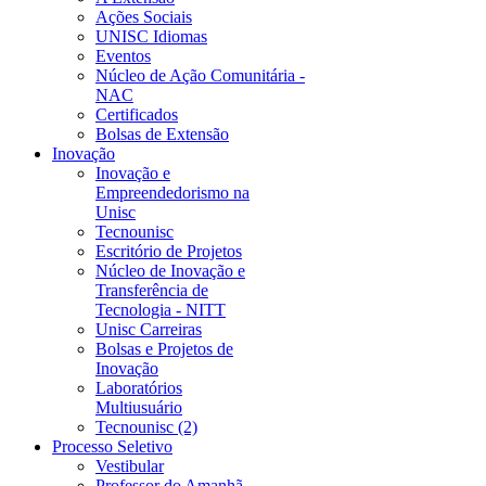
Ações Sociais
UNISC Idiomas
Eventos
Núcleo de Ação Comunitária -
NAC
Certificados
Bolsas de Extensão
Inovação
Inovação e
Empreendedorismo na
Unisc
Tecnounisc
Escritório de Projetos
Núcleo de Inovação e
Transferência de
Tecnologia - NITT
Unisc Carreiras
Bolsas e Projetos de
Inovação
Laboratórios
Multiusuário
Tecnounisc (2)
Processo Seletivo
Vestibular
Professor do Amanhã