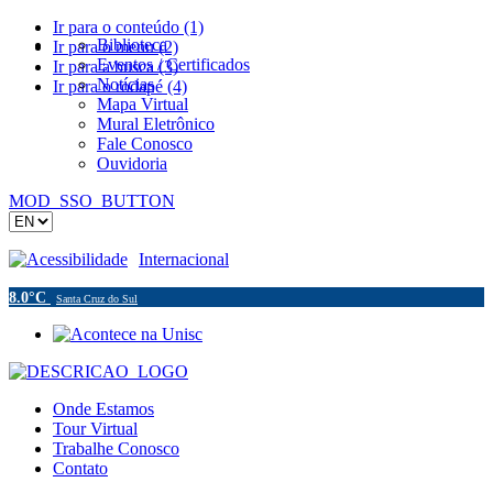
Ir para o conteúdo (1)
Biblioteca
Ir para o menu (2)
Eventos / Certificados
Ir para a busca (3)
Notícias
Ir para o rodapé (4)
Mapa Virtual
Mural Eletrônico
Fale Conosco
Ouvidoria
MOD_SSO_BUTTON
Acessibilidade
Internacional
8.0°C
Santa Cruz do Sul
Onde Estamos
Tour Virtual
Trabalhe Conosco
Contato