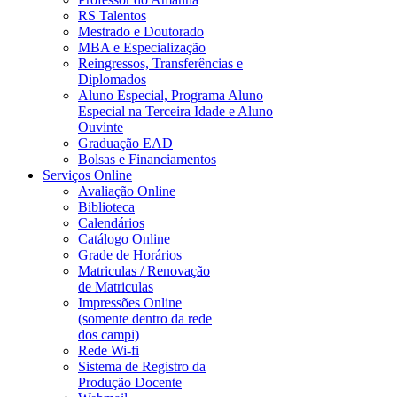
RS Talentos
Mestrado e Doutorado
MBA e Especialização
Reingressos, Transferências e
Diplomados
Aluno Especial, Programa Aluno
Especial na Terceira Idade e Aluno
Ouvinte
Graduação EAD
Bolsas e Financiamentos
Serviços Online
Avaliação Online
Biblioteca
Calendários
Catálogo Online
Grade de Horários
Matriculas / Renovação
de Matriculas
Impressões Online
(somente dentro da rede
dos campi)
Rede Wi-fi
Sistema de Registro da
Produção Docente