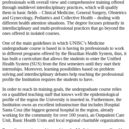
professionals with overall view and comprehensive training offered
through multilevel interdisciplinary practices, which will qualify
them in basic fields – Clinical Medicine, General Surgery, Obstetrics
and Gynecology, Pediatrics and Collective Health – dealing with
different health attention situations.
The degree focuses primarily in
interdisciplinary and multi-professional practices that go beyond the
ones offered in isolated courses.
One of the main guidelines in which UNISC’s Medicine
undergraduate course is based in is having its professionals to work
in different programs offered by the Brazilian Health System, thus, it
has built a curriculum that allows the students to enter the Unified
Health System (SUS) from the first semesters until they start their
internships.
Moreover, learning possibilities based on problem
solving and interdisciplinary debates help reaching the professional
profile the Institution requires the students to have.
In order to reach its training goals, the undergraduate course relies
on a qualified teaching staff that knows well the epidemiological
profile of the region the University is inserted in. Furthermore, the
Institution owns an excellent infrastructure that includes Hospital
Santa Cruz (the biggest general hospital in the region, already
working for the community for over 100 years), an Outpatient Care
Unit, Basic Health Units and local regional charitable organizations.