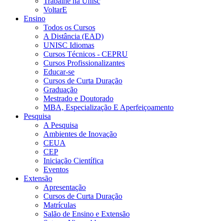
Trabalhe na Unisc
VoltarE
Ensino
Todos os Cursos
A Distância (EAD)
UNISC Idiomas
Cursos Técnicos - CEPRU
Cursos Profissionalizantes
Educar-se
Cursos de Curta Duração
Graduação
Mestrado e Doutorado
MBA, Especialização E Aperfeiçoamento
Pesquisa
A Pesquisa
Ambientes de Inovação
CEUA
CEP
Iniciação Científica
Eventos
Extensão
Apresentação
Cursos de Curta Duração
Matrículas
Salão de Ensino e Extensão