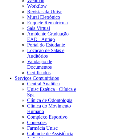
Webmail
Workflow
Revistas da Unisc
Mural Eletrônico
Enquete Rematrícula
Sala Virtual
Ambiente Graduação
EAD - Antigo
Portal do Estudante
Locação de Salas e
Auditórios
Validação de
Documentos
Certificados
Serviços Comunitários
Central Analítica
Unisc Estética - Clínica e
Spa
Clínica de Odontologia
Clínica do Movimento
Humano
Complexo Esportivo
Conexões
Farmácia Unisc
Gabinete de Assistência