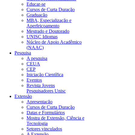
Educar-se
Cursos de Curta Duração
Graduação
MBA, Especialização e
Aperfeiçoamento
Mestrado e Doutorado
UNISC Idiomas
Núcleo de Apoio Acadêmico
(NAAC)
Pesquisa
A pesquisa
CEUA
CEP
Iniciação Científica
Eventos
Revista Jovens
Pesquisadores Unisc
Extensão
Apresentação
Cursos de Curta Duração
Datas e Formulários
Mostra de Extensão, Ciência e
Tecnologia
Setores vinculados
A Extensão