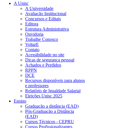
A Unisc
A Universidade
Avaliação Institucional
Concursos e Editais
Editora
Estrutura Administrativa
Ouvidoria
Trabalhe Conosco
VoltarE
Contato
Acessibilidade no site
Dicas de segurança pessoal
Achados e Perdidos
RPPN
DCE
Recursos disponíveis para alunos
e professores
Relatório de Igualdade Salarial
Eleições Unisc 2025
Ensino
Graduação a distância (EAD)
Pós-Graduação a Distância
(EAD)
Cursos Técnicos - CEPRU
Cursos Profissionalizantes