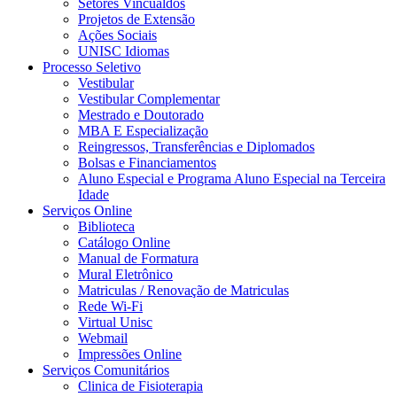
Setores Vincualdos
Projetos de Extensão
Ações Sociais
UNISC Idiomas
Processo Seletivo
Vestibular
Vestibular Complementar
Mestrado e Doutorado
MBA E Especialização
Reingressos, Transferências e Diplomados
Bolsas e Financiamentos
Aluno Especial e Programa Aluno Especial na Terceira
Idade
Serviços Online
Biblioteca
Catálogo Online
Manual de Formatura
Mural Eletrônico
Matriculas / Renovação de Matriculas
Rede Wi-Fi
Virtual Unisc
Webmail
Impressões Online
Serviços Comunitários
Clinica de Fisioterapia