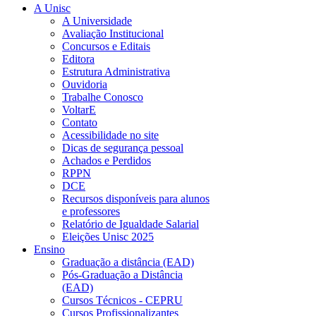
A Unisc
A Universidade
Avaliação Institucional
Concursos e Editais
Editora
Estrutura Administrativa
Ouvidoria
Trabalhe Conosco
VoltarE
Contato
Acessibilidade no site
Dicas de segurança pessoal
Achados e Perdidos
RPPN
DCE
Recursos disponíveis para alunos
e professores
Relatório de Igualdade Salarial
Eleições Unisc 2025
Ensino
Graduação a distância (EAD)
Pós-Graduação a Distância
(EAD)
Cursos Técnicos - CEPRU
Cursos Profissionalizantes