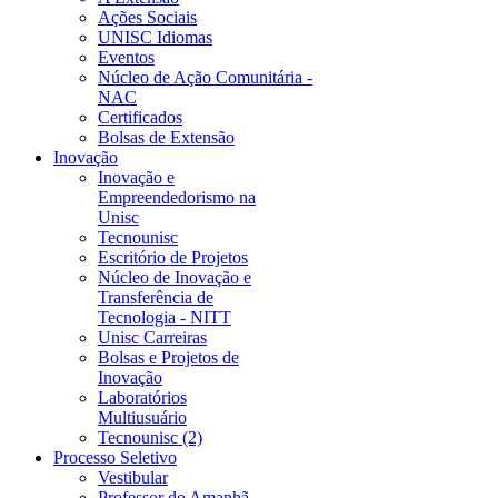
Ações Sociais
UNISC Idiomas
Eventos
Núcleo de Ação Comunitária -
NAC
Certificados
Bolsas de Extensão
Inovação
Inovação e
Empreendedorismo na
Unisc
Tecnounisc
Escritório de Projetos
Núcleo de Inovação e
Transferência de
Tecnologia - NITT
Unisc Carreiras
Bolsas e Projetos de
Inovação
Laboratórios
Multiusuário
Tecnounisc (2)
Processo Seletivo
Vestibular
Professor do Amanhã