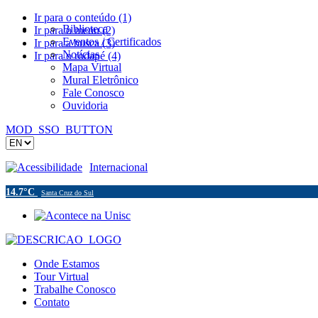
Ir para o conteúdo (1)
Biblioteca
Ir para o menu (2)
Eventos / Certificados
Ir para a busca (3)
Notícias
Ir para o rodapé (4)
Mapa Virtual
Mural Eletrônico
Fale Conosco
Ouvidoria
MOD_SSO_BUTTON
Acessibilidade
Internacional
14.7°C
Santa Cruz do Sul
Onde Estamos
Tour Virtual
Trabalhe Conosco
Contato