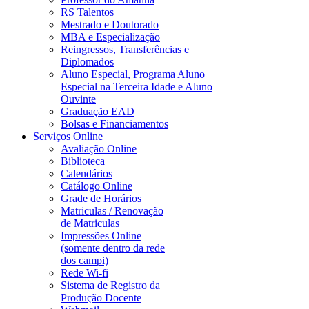
RS Talentos
Mestrado e Doutorado
MBA e Especialização
Reingressos, Transferências e
Diplomados
Aluno Especial, Programa Aluno
Especial na Terceira Idade e Aluno
Ouvinte
Graduação EAD
Bolsas e Financiamentos
Serviços Online
Avaliação Online
Biblioteca
Calendários
Catálogo Online
Grade de Horários
Matriculas / Renovação
de Matriculas
Impressões Online
(somente dentro da rede
dos campi)
Rede Wi-fi
Sistema de Registro da
Produção Docente