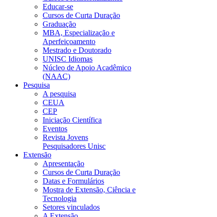
Educar-se
Cursos de Curta Duração
Graduação
MBA, Especialização e
Aperfeiçoamento
Mestrado e Doutorado
UNISC Idiomas
Núcleo de Apoio Acadêmico
(NAAC)
Pesquisa
A pesquisa
CEUA
CEP
Iniciação Científica
Eventos
Revista Jovens
Pesquisadores Unisc
Extensão
Apresentação
Cursos de Curta Duração
Datas e Formulários
Mostra de Extensão, Ciência e
Tecnologia
Setores vinculados
A Extensão