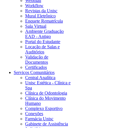
Webmail
Workflow
Revistas da Unisc
Mural Eletrônico
Enquete Rematrícula
Sala Virtual
Ambiente Graduação
EAD - Antigo
Portal do Estudante
Locação de Salas e
Auditórios
Validação de
Documentos
Certificados
Serviços Comunitários
Central Analítica
Unisc Estética - Clínica e
Spa
Clínica de Odontologia
Clínica do Movimento
Humano
Complexo Esportivo
Conexões
Farmácia Unisc
Gabinete de Assistência