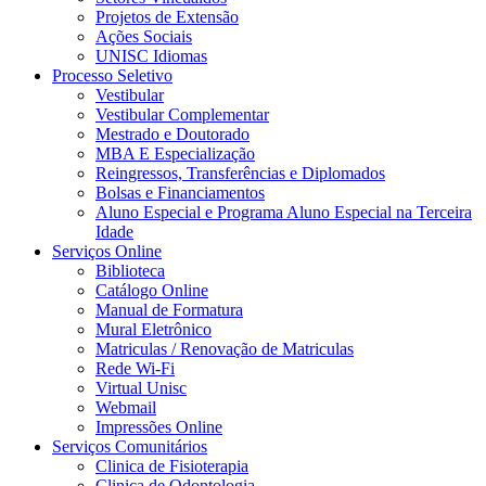
Projetos de Extensão
Ações Sociais
UNISC Idiomas
Processo Seletivo
Vestibular
Vestibular Complementar
Mestrado e Doutorado
MBA E Especialização
Reingressos, Transferências e Diplomados
Bolsas e Financiamentos
Aluno Especial e Programa Aluno Especial na Terceira
Idade
Serviços Online
Biblioteca
Catálogo Online
Manual de Formatura
Mural Eletrônico
Matriculas / Renovação de Matriculas
Rede Wi-Fi
Virtual Unisc
Webmail
Impressões Online
Serviços Comunitários
Clinica de Fisioterapia
Clinica de Odontologia