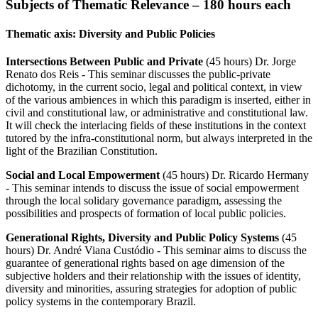
Subjects of Thematic Relevance – 180 hours each
Thematic axis: Diversity and Public Policies
Intersections Between Public and Private
(45 hours) Dr. Jorge
Renato dos Reis - This seminar discusses the public-private
dichotomy, in the current socio, legal and political context, in view
of the various ambiences in which this paradigm is inserted, either in
civil and constitutional law, or administrative and constitutional law.
It will check the interlacing fields of these institutions in the context
tutored by the infra-constitutional norm, but always interpreted in the
light of the Brazilian Constitution.
Social and Local Empowerment
(45 hours) Dr. Ricardo Hermany
- This seminar intends to discuss the issue of social empowerment
through the local solidary governance paradigm, assessing the
possibilities and prospects of formation of local public policies.
Generational Rights, Diversity and Public Policy Systems
(45
hours) Dr. André Viana Custódio - This seminar aims to discuss the
guarantee of generational rights based on age dimension of the
subjective holders and their relationship with the issues of identity,
diversity and minorities, assuring strategies for adoption of public
policy systems in the contemporary Brazil.