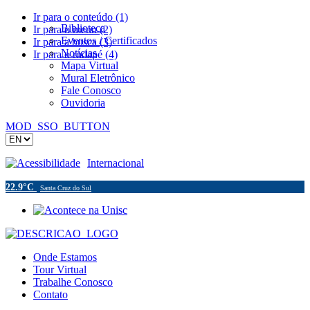
Ir para o conteúdo (1)
Biblioteca
Ir para o menu (2)
Eventos / Certificados
Ir para a busca (3)
Notícias
Ir para o rodapé (4)
Mapa Virtual
Mural Eletrônico
Fale Conosco
Ouvidoria
MOD_SSO_BUTTON
Acessibilidade
Internacional
22.9°C
Santa Cruz do Sul
Onde Estamos
Tour Virtual
Trabalhe Conosco
Contato