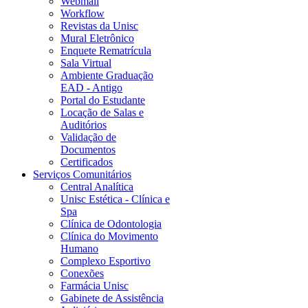
Webmail
Workflow
Revistas da Unisc
Mural Eletrônico
Enquete Rematrícula
Sala Virtual
Ambiente Graduação
EAD - Antigo
Portal do Estudante
Locação de Salas e
Auditórios
Validação de
Documentos
Certificados
Serviços Comunitários
Central Analítica
Unisc Estética - Clínica e
Spa
Clínica de Odontologia
Clínica do Movimento
Humano
Complexo Esportivo
Conexões
Farmácia Unisc
Gabinete de Assistência