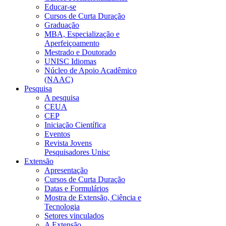
Educar-se
Cursos de Curta Duração
Graduação
MBA, Especialização e
Aperfeiçoamento
Mestrado e Doutorado
UNISC Idiomas
Núcleo de Apoio Acadêmico
(NAAC)
Pesquisa
A pesquisa
CEUA
CEP
Iniciação Científica
Eventos
Revista Jovens
Pesquisadores Unisc
Extensão
Apresentação
Cursos de Curta Duração
Datas e Formulários
Mostra de Extensão, Ciência e
Tecnologia
Setores vinculados
A Extensão