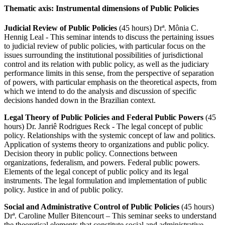
Thematic axis: Instrumental dimensions of Public Policies
Judicial Review of Public Policies
(45 hours) Drª. Mônia C.
Hennig Leal - This seminar intends to discuss the pertaining issues
to judicial review of public policies, with particular focus on the
issues surrounding the institutional possibilities of jurisdictional
control and its relation with public policy, as well as the judiciary
performance limits in this sense, from the perspective of separation
of powers, with particular emphasis on the theoretical aspects, from
which we intend to do the analysis and discussion of specific
decisions handed down in the Brazilian context.
Legal Theory of Public Policies and Federal Public Powers
(45
hours) Dr. Janriê Rodrigues Reck - The legal concept of public
policy. Relationships with the systemic concept of law and politics.
Application of systems theory to organizations and public policy.
Decision theory in public policy. Connections between
organizations, federalism, and powers. Federal public powers.
Elements of the legal concept of public policy and its legal
instruments. The legal formulation and implementation of public
policy. Justice in and of public policy.
Social and Administrative Control of Public Policies
(45 hours)
Drª. Caroline Muller Bitencourt – This seminar seeks to understand
the theoretical elements that constitute social and administrative