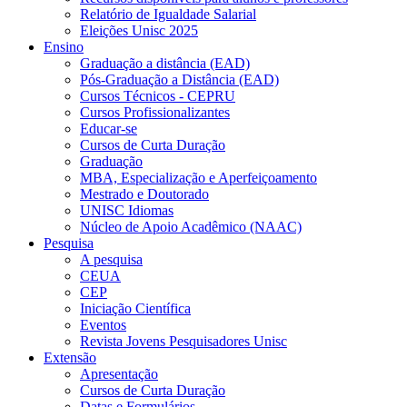
Relatório de Igualdade Salarial
Eleições Unisc 2025
Ensino
Graduação a distância (EAD)
Pós-Graduação a Distância (EAD)
Cursos Técnicos - CEPRU
Cursos Profissionalizantes
Educar-se
Cursos de Curta Duração
Graduação
MBA, Especialização e Aperfeiçoamento
Mestrado e Doutorado
UNISC Idiomas
Núcleo de Apoio Acadêmico (NAAC)
Pesquisa
A pesquisa
CEUA
CEP
Iniciação Científica
Eventos
Revista Jovens Pesquisadores Unisc
Extensão
Apresentação
Cursos de Curta Duração
Datas e Formulários