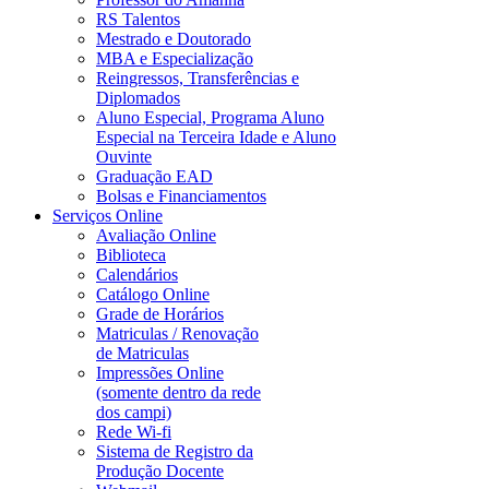
RS Talentos
Mestrado e Doutorado
MBA e Especialização
Reingressos, Transferências e
Diplomados
Aluno Especial, Programa Aluno
Especial na Terceira Idade e Aluno
Ouvinte
Graduação EAD
Bolsas e Financiamentos
Serviços Online
Avaliação Online
Biblioteca
Calendários
Catálogo Online
Grade de Horários
Matriculas / Renovação
de Matriculas
Impressões Online
(somente dentro da rede
dos campi)
Rede Wi-fi
Sistema de Registro da
Produção Docente