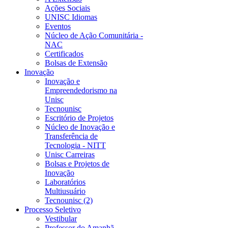
Ações Sociais
UNISC Idiomas
Eventos
Núcleo de Ação Comunitária -
NAC
Certificados
Bolsas de Extensão
Inovação
Inovação e
Empreendedorismo na
Unisc
Tecnounisc
Escritório de Projetos
Núcleo de Inovação e
Transferência de
Tecnologia - NITT
Unisc Carreiras
Bolsas e Projetos de
Inovação
Laboratórios
Multiusuário
Tecnounisc (2)
Processo Seletivo
Vestibular
Professor do Amanhã