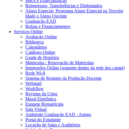
MBA e Especialização
Reingressos, Transferências e Diplomados
Aluno Especial, Programa Aluno Especial na Terceira
Idade e Aluno Ouvinte
Graduação EAD
Bolsas e Financiamentos
Serviços Online
Avaliação Online
Biblioteca
Calendários
Catálogo Online
Grade de Horários
Matriculas / Renovação de Matriculas
Impressões Online (somente dentro da rede dos campi)
Rede Wi-fi
Sistema de Registro da Produção Docente
Webmail
Workflow
Revistas da Unisc
Mural Eletrônico
Enquete Rematrícula
Sala Virtual
Ambiente Graduação EAD - Antigo
Portal do Estudante
Locação de Salas e Auditórios