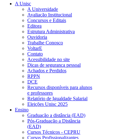
A Unisc
A Universidade
Avaliação Institucional
Concursos e Editais
Editora
Estrutura Administrativa
Ouvidoria
Trabalhe Conosco
VoltarE
Contato
Acessibilidade no site
Dicas de segurança pessoal
Achados e Perdidos
RPPN
DCE
Recursos disponíveis para alunos
e professores
Relatório de Igualdade Salarial
Eleições Unisc 2025
Ensino
Graduação a distância (EAD)
Pós-Graduação a Distância
(EAD)
Cursos Técnicos - CEPRU
Cursos Profissionalizantes