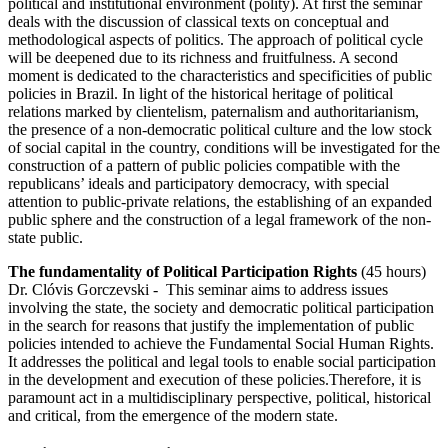
political and institutional environment (polity). At first the seminar
deals with the discussion of classical texts on conceptual and
methodological aspects of politics. The approach of political cycle
will be deepened due to its richness and fruitfulness. A second
moment is dedicated to the characteristics and specificities of public
policies in Brazil. In light of the historical heritage of political
relations marked by clientelism, paternalism and authoritarianism,
the presence of a non-democratic political culture and the low stock
of social capital in the country, conditions will be investigated for the
construction of a pattern of public policies compatible with the
republicans’ ideals and participatory democracy, with special
attention to public-private relations, the establishing of an expanded
public sphere and the construction of a legal framework of the non-
state public.
The fundamentality of Political Participation Rights
(45 hours)
Dr. Clóvis Gorczevski - This seminar aims to address issues
involving the state, the society and democratic political participation
in the search for reasons that justify the implementation of public
policies intended to achieve the Fundamental Social Human Rights.
It addresses the political and legal tools to enable social participation
in the development and execution of these policies.Therefore, it is
paramount act in a multidisciplinary perspective, political, historical
and critical, from the emergence of the modern state.