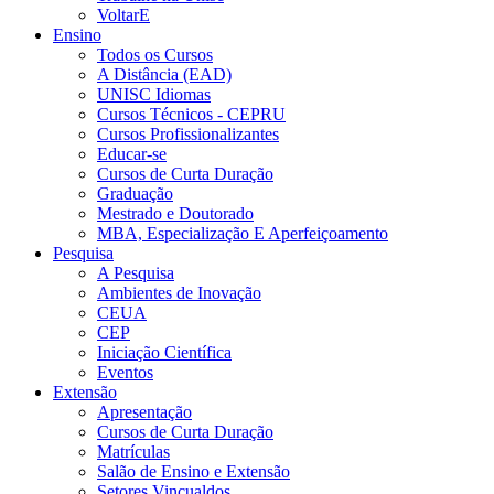
VoltarE
Ensino
Todos os Cursos
A Distância (EAD)
UNISC Idiomas
Cursos Técnicos - CEPRU
Cursos Profissionalizantes
Educar-se
Cursos de Curta Duração
Graduação
Mestrado e Doutorado
MBA, Especialização E Aperfeiçoamento
Pesquisa
A Pesquisa
Ambientes de Inovação
CEUA
CEP
Iniciação Científica
Eventos
Extensão
Apresentação
Cursos de Curta Duração
Matrículas
Salão de Ensino e Extensão
Setores Vincualdos