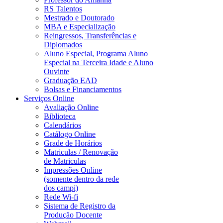
RS Talentos
Mestrado e Doutorado
MBA e Especialização
Reingressos, Transferências e
Diplomados
Aluno Especial, Programa Aluno
Especial na Terceira Idade e Aluno
Ouvinte
Graduação EAD
Bolsas e Financiamentos
Serviços Online
Avaliação Online
Biblioteca
Calendários
Catálogo Online
Grade de Horários
Matriculas / Renovação
de Matriculas
Impressões Online
(somente dentro da rede
dos campi)
Rede Wi-fi
Sistema de Registro da
Produção Docente