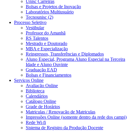
Unisc Carreiras
Bolsas e Projetos de Inovação
Laboratórios Multiusuário
Tecnounisc (2)
Processo Seletivo
Vestibular
Professor do Amanhã
RS Talentos
Mestrado e Doutorado
MBA e Especialização
Reingressos, Transferências e Diplomados
Aluno Especial, Programa Aluno Especial na Terceira
Idade e Aluno Ouvinte
Graduação EAD
Bolsas e Financiamentos
Serviços Online
Avaliação Online
Biblioteca
Calendários
Catálogo Online
Grade de Horários
Matriculas / Renovação de Matriculas
Impressões Online (somente dentro da rede dos campi)
Rede Wi-fi
Sistema de Registro da Produção Docente