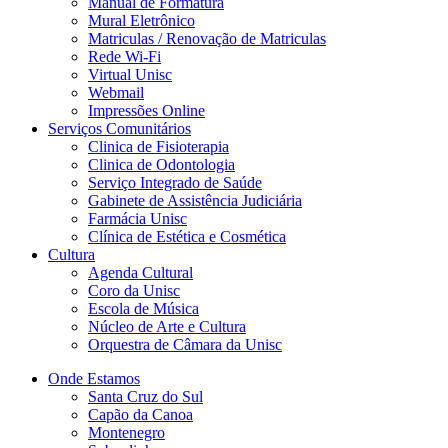
Manual de Formatura
Mural Eletrônico
Matriculas / Renovação de Matriculas
Rede Wi-Fi
Virtual Unisc
Webmail
Impressões Online
Serviços Comunitários
Clinica de Fisioterapia
Clinica de Odontologia
Serviço Integrado de Saúde
Gabinete de Assistência Judiciária
Farmácia Unisc
Clínica de Estética e Cosmética
Cultura
Agenda Cultural
Coro da Unisc
Escola de Música
Núcleo de Arte e Cultura
Orquestra de Câmara da Unisc
Onde Estamos
Santa Cruz do Sul
Capão da Canoa
Montenegro