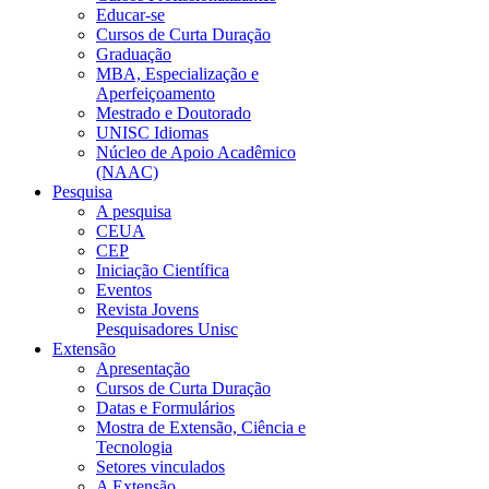
Educar-se
Cursos de Curta Duração
Graduação
MBA, Especialização e
Aperfeiçoamento
Mestrado e Doutorado
UNISC Idiomas
Núcleo de Apoio Acadêmico
(NAAC)
Pesquisa
A pesquisa
CEUA
CEP
Iniciação Científica
Eventos
Revista Jovens
Pesquisadores Unisc
Extensão
Apresentação
Cursos de Curta Duração
Datas e Formulários
Mostra de Extensão, Ciência e
Tecnologia
Setores vinculados
A Extensão