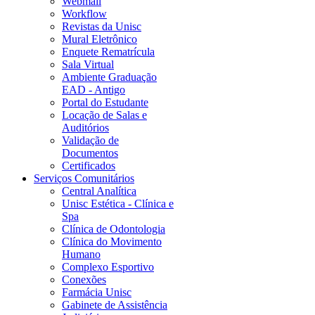
Webmail
Workflow
Revistas da Unisc
Mural Eletrônico
Enquete Rematrícula
Sala Virtual
Ambiente Graduação
EAD - Antigo
Portal do Estudante
Locação de Salas e
Auditórios
Validação de
Documentos
Certificados
Serviços Comunitários
Central Analítica
Unisc Estética - Clínica e
Spa
Clínica de Odontologia
Clínica do Movimento
Humano
Complexo Esportivo
Conexões
Farmácia Unisc
Gabinete de Assistência