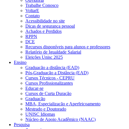
Ouvidoria
Trabalhe Conosco
VoltarE
Contato
Acessibilidade no site
Dicas de segurança pessoal
Achados e Perdidos
RPPN
DCE
Recursos disponíveis para alunos e professores
Relatório de Igualdade Salarial
Eleições Unisc 2025
Ensino
Graduação a distância (EAD)
Pós-Graduação a Distância (EAD)
Cursos Técnicos - CEPRU
Cursos Profissionalizantes
Educar-se
Cursos de Curta Duração
Graduação
MBA, Especialização e Aperfeiçoamento
Mestrado e Doutorado
UNISC Idiomas
Núcleo de Apoio Acadêmico (NAAC)
Pesquisa