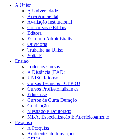
A Unisc
A Universidade
Área Ambiental
Avaliação Institucional
Concursos e Editais
Editora
Estrutura Administrativa
Ouvidoria
Trabalhe na Unisc
VoltarE
Ensino
Todos os Cursos
A Distância (EAD)
UNISC Idiomas
Cursos Técnicos - CEPRU
Cursos Profissionalizantes
Educar-se
Cursos de Curta Duração
Graduação
Mestrado e Doutorado
MBA, Especialização E Aperfeiçoamento
Pesquisa
A Pesquisa
Ambientes de Inovação