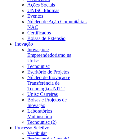
Ações Sociais
UNISC Idiomas
Eventos
Núcleo de Ação Comunitária -
NAC
Certificados
Bolsas de Extensão
Inovação
Inovação e
Empreendedorismo na
Unisc
Tecnounisc
Escritório de Projetos
Núcleo de Inovação e
Transferência de
Tecnologia - NITT
Unisc Carreiras
Bolsas e Projetos de
Inovação
Laboratórios
Multiusuário
Tecnounisc (2)
Processo Seletivo
Vestibular
Professor do Amanhã