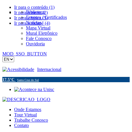
Ir para o conteúdo (1)
Biblioteca
Ir para o menu (2)
Eventos / Certificados
Ir para a busca (3)
Notícias
Ir para o rodapé (4)
Mapa Virtual
Mural Eletrônico
Fale Conosco
Ouvidoria
MOD_SSO_BUTTON
Acessibilidade
Internacional
17.5°C
Santa Cruz do Sul
Onde Estamos
Tour Virtual
Trabalhe Conosco
Contato