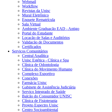
Webmail
Workflow
Revistas da Unisc
Mural Eletrônico
Enquete Rematrícula
Sala Virtual
Ambiente Graduação EAD - Antigo
Portal do Estudante
Locação de Salas e Auditórios
Validação de Documentos
Certificados
Serviços Comunitários
Central Analítica
Unisc Estética - Clínica e Spa
Clínica de Odontologia
Clínica do Movimento Humano
Complexo Esportivo
Conexões
Farmácia Unisc
Gabinete de Assistência Judiciária
Serviço Integrado de Saúde
Balcão do Consumidor UNISC
Clínica de Fisioterapia
Projeto Espectro Unisc
Centro Socioambiental