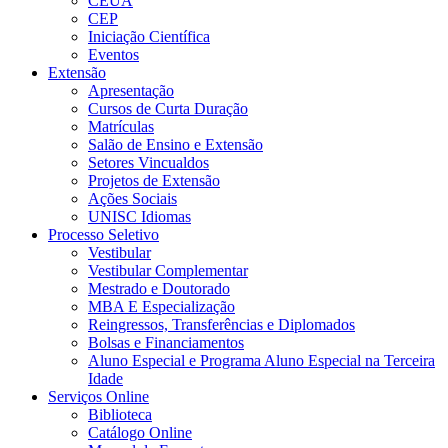
CEUA
CEP
Iniciação Científica
Eventos
Extensão
Apresentação
Cursos de Curta Duração
Matrículas
Salão de Ensino e Extensão
Setores Vincualdos
Projetos de Extensão
Ações Sociais
UNISC Idiomas
Processo Seletivo
Vestibular
Vestibular Complementar
Mestrado e Doutorado
MBA E Especialização
Reingressos, Transferências e Diplomados
Bolsas e Financiamentos
Aluno Especial e Programa Aluno Especial na Terceira
Idade
Serviços Online
Biblioteca
Catálogo Online