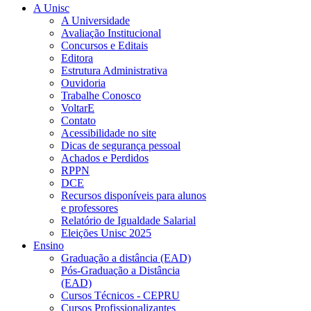
A Unisc
A Universidade
Avaliação Institucional
Concursos e Editais
Editora
Estrutura Administrativa
Ouvidoria
Trabalhe Conosco
VoltarE
Contato
Acessibilidade no site
Dicas de segurança pessoal
Achados e Perdidos
RPPN
DCE
Recursos disponíveis para alunos
e professores
Relatório de Igualdade Salarial
Eleições Unisc 2025
Ensino
Graduação a distância (EAD)
Pós-Graduação a Distância
(EAD)
Cursos Técnicos - CEPRU
Cursos Profissionalizantes