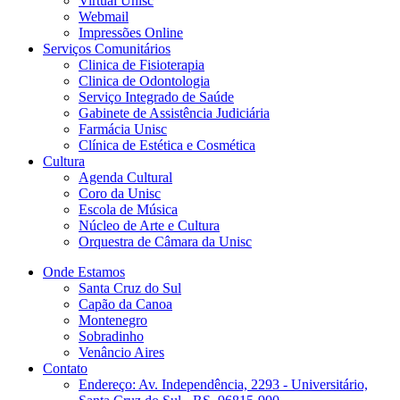
Virtual Unisc
Webmail
Impressões Online
Serviços Comunitários
Clinica de Fisioterapia
Clinica de Odontologia
Serviço Integrado de Saúde
Gabinete de Assistência Judiciária
Farmácia Unisc
Clínica de Estética e Cosmética
Cultura
Agenda Cultural
Coro da Unisc
Escola de Música
Núcleo de Arte e Cultura
Orquestra de Câmara da Unisc
Onde Estamos
Santa Cruz do Sul
Capão da Canoa
Montenegro
Sobradinho
Venâncio Aires
Contato
Endereço: Av. Independência, 2293 - Universitário,