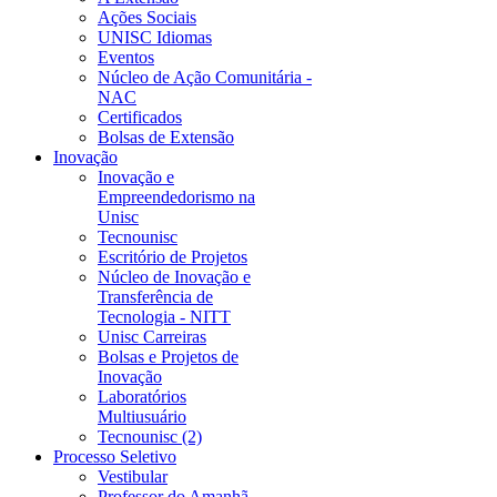
Ações Sociais
UNISC Idiomas
Eventos
Núcleo de Ação Comunitária -
NAC
Certificados
Bolsas de Extensão
Inovação
Inovação e
Empreendedorismo na
Unisc
Tecnounisc
Escritório de Projetos
Núcleo de Inovação e
Transferência de
Tecnologia - NITT
Unisc Carreiras
Bolsas e Projetos de
Inovação
Laboratórios
Multiusuário
Tecnounisc (2)
Processo Seletivo
Vestibular
Professor do Amanhã