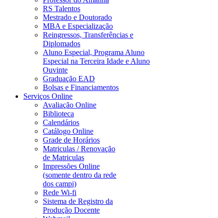
RS Talentos
Mestrado e Doutorado
MBA e Especialização
Reingressos, Transferências e
Diplomados
Aluno Especial, Programa Aluno
Especial na Terceira Idade e Aluno
Ouvinte
Graduação EAD
Bolsas e Financiamentos
Serviços Online
Avaliação Online
Biblioteca
Calendários
Catálogo Online
Grade de Horários
Matriculas / Renovação
de Matriculas
Impressões Online
(somente dentro da rede
dos campi)
Rede Wi-fi
Sistema de Registro da
Produção Docente