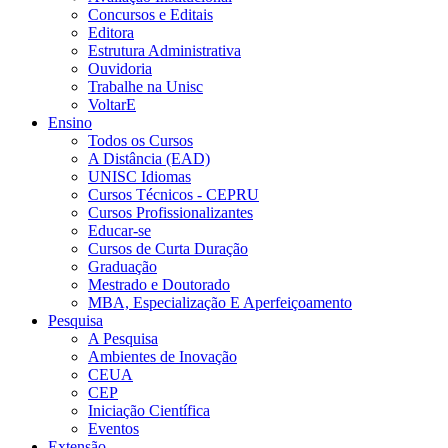
Concursos e Editais
Editora
Estrutura Administrativa
Ouvidoria
Trabalhe na Unisc
VoltarE
Ensino
Todos os Cursos
A Distância (EAD)
UNISC Idiomas
Cursos Técnicos - CEPRU
Cursos Profissionalizantes
Educar-se
Cursos de Curta Duração
Graduação
Mestrado e Doutorado
MBA, Especialização E Aperfeiçoamento
Pesquisa
A Pesquisa
Ambientes de Inovação
CEUA
CEP
Iniciação Científica
Eventos
Extensão