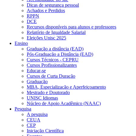
Dicas de segurança pessoal
Achados e Perdidos
RPPN
DCE
Recursos disponíveis para alunos e professores
Relatório de Igualdade Salarial
Eleições Unisc 2025
Ensino
Graduação a distância (EAD)
Pós-Graduação a Distância (EAD)
Cursos Técnicos - CEPRU
Cursos Profissionalizantes
Educar-se
Cursos de Curta Duração
Graduação
MBA, Especialização e Aperfeiçoamento
Mestrado e Doutorado
UNISC Idiomas
Núcleo de Apoio Acadêmico (NAAC)
Pesquisa
A pesquisa
CEUA
CEP
Iniciação Científica