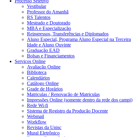
Processo Seletivo
Vestibular
Professor do Amanhã
RS Talentos
Mestrado e Doutorado
MBA e Especialização
Reingressos, Transferências e Diplomados
Aluno Especial, Programa Aluno Especial na Terceira
Idade e Aluno Ouvinte
Graduação EAD
Bolsas e Financiamentos
Serviços Online
Avaliação Online
Biblioteca
Calendários
Catálogo Online
Grade de Horários
Matriculas / Renovação de Matriculas
Impressões Online (somente dentro da rede dos campi)
Rede Wi-fi
Sistema de Registro da Produção Docente
Webmail
Workflow
Revistas da Unisc
Mural Eletrônico