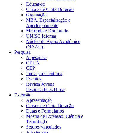
Educar-se
Cursos de Curta Duração
Graduação
MBA, Especialização e
Aperfeiçoamento
Mestrado e Doutorado
UNISC Idiomas
Núcleo de Apoio Acadêmico
(NAAC)
Pesquisa
A pesquisa
CEUA
CEP
Iniciação Científica
Eventos
Revista Jovens
Pesquisadores Unisc
Extensão
Apresentação
Cursos de Curta Duração
Datas e Formulários
Mostra de Extensão, Ciência e
Tecnologia
Setores vinculados
A Extensão