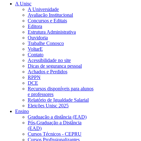
A Unisc
A Universidade
Avaliação Institucional
Concursos e Editais
Editora
Estrutura Administrativa
Ouvidoria
Trabalhe Conosco
VoltarE
Contato
Acessibilidade no site
Dicas de segurança pessoal
Achados e Perdidos
RPPN
DCE
Recursos disponíveis para alunos
e professores
Relatório de Igualdade Salarial
Eleições Unisc 2025
Ensino
Graduação a distância (EAD)
Pós-Graduação a Distância
(EAD)
Cursos Técnicos - CEPRU
Cursos Profissionalizantes