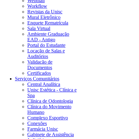
Webmail
Workflow
Revistas da Unisc
Mural Eletrônico
Enquete Rematrícula
Sala Virtual
Ambiente Graduação
EAD - Antigo
Portal do Estudante
Locação de Salas e
Auditórios
Validação de
Documentos
Certificados
Serviços Comunitários
Central Analítica
Unisc Estética - Clínica e
Spa
Clínica de Odontologia
Clínica do Movimento
Humano
Complexo Esportivo
Conexões
Farmácia Unisc
Gabinete de Assistência