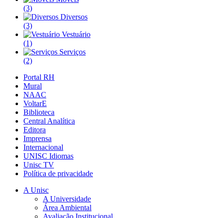
(3)
Diversos
(3)
Vestuário
(1)
Serviços
(2)
Portal RH
Mural
NAAC
VoltarE
Biblioteca
Central Analítica
Editora
Imprensa
Internacional
UNISC Idiomas
Unisc TV
Política de privacidade
A Unisc
A Universidade
Área Ambiental
Avaliação Institucional