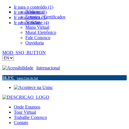
Ir para o conteúdo (1)
Biblioteca
Ir para o menu (2)
Eventos / Certificados
Ir para a busca (3)
Notícias
Ir para o rodapé (4)
Mapa Virtual
Mural Eletrônico
Fale Conosco
Ouvidoria
MOD_SSO_BUTTON
Acessibilidade
Internacional
18.3°C
Santa Cruz do Sul
Onde Estamos
Tour Virtual
Trabalhe Conosco
Contato