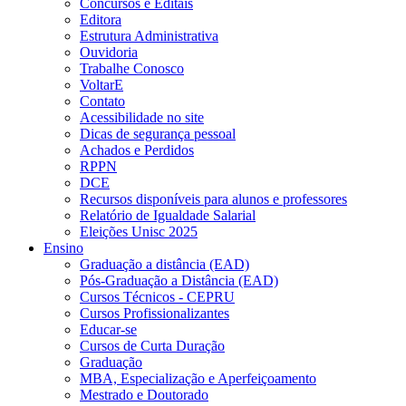
Concursos e Editais
Editora
Estrutura Administrativa
Ouvidoria
Trabalhe Conosco
VoltarE
Contato
Acessibilidade no site
Dicas de segurança pessoal
Achados e Perdidos
RPPN
DCE
Recursos disponíveis para alunos e professores
Relatório de Igualdade Salarial
Eleições Unisc 2025
Ensino
Graduação a distância (EAD)
Pós-Graduação a Distância (EAD)
Cursos Técnicos - CEPRU
Cursos Profissionalizantes
Educar-se
Cursos de Curta Duração
Graduação
MBA, Especialização e Aperfeiçoamento
Mestrado e Doutorado