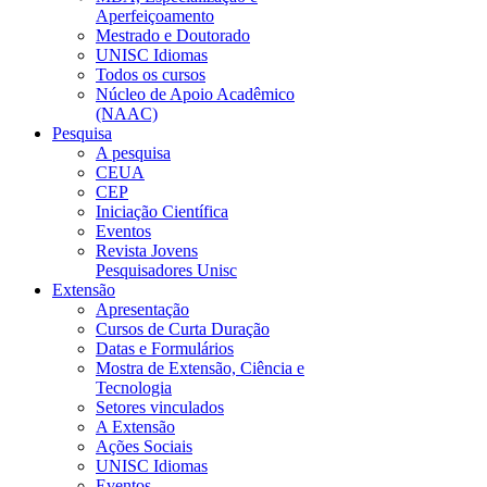
Aperfeiçoamento
Mestrado e Doutorado
UNISC Idiomas
Todos os cursos
Núcleo de Apoio Acadêmico
(NAAC)
Pesquisa
A pesquisa
CEUA
CEP
Iniciação Científica
Eventos
Revista Jovens
Pesquisadores Unisc
Extensão
Apresentação
Cursos de Curta Duração
Datas e Formulários
Mostra de Extensão, Ciência e
Tecnologia
Setores vinculados
A Extensão
Ações Sociais
UNISC Idiomas
Eventos