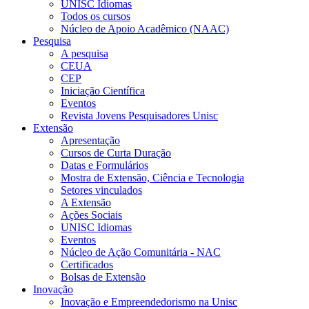
UNISC Idiomas
Todos os cursos
Núcleo de Apoio Acadêmico (NAAC)
Pesquisa
A pesquisa
CEUA
CEP
Iniciação Científica
Eventos
Revista Jovens Pesquisadores Unisc
Extensão
Apresentação
Cursos de Curta Duração
Datas e Formulários
Mostra de Extensão, Ciência e Tecnologia
Setores vinculados
A Extensão
Ações Sociais
UNISC Idiomas
Eventos
Núcleo de Ação Comunitária - NAC
Certificados
Bolsas de Extensão
Inovação
Inovação e Empreendedorismo na Unisc