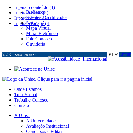
Ir para o conteúdo (1)
Biblioteca
Ir para o menu (2)
Eventos / Certificados
Ir para a busca (3)
Notícias
Ir para o rodapé (4)
Mapa Virtual
Mural Eletrônico
Fale Conosco
Ouvidoria
Entrar
7.2°C
Santa Cruz do Sul
Acessibilidade
Internacional
Onde Estamos
Tour Virtual
Trabalhe Conosco
Contato
A Unisc
A Universidade
Avaliação Institucional
Concursos e Editais