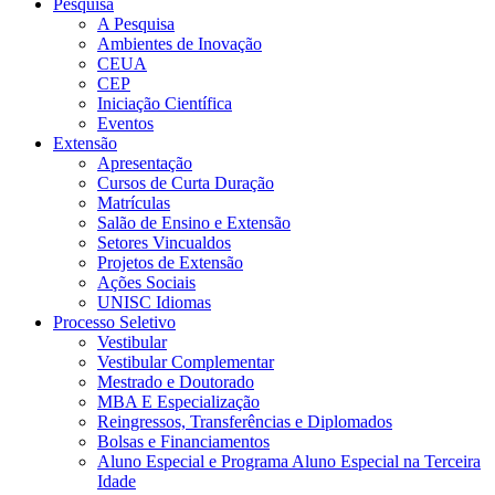
Pesquisa
A Pesquisa
Ambientes de Inovação
CEUA
CEP
Iniciação Científica
Eventos
Extensão
Apresentação
Cursos de Curta Duração
Matrículas
Salão de Ensino e Extensão
Setores Vincualdos
Projetos de Extensão
Ações Sociais
UNISC Idiomas
Processo Seletivo
Vestibular
Vestibular Complementar
Mestrado e Doutorado
MBA E Especialização
Reingressos, Transferências e Diplomados
Bolsas e Financiamentos
Aluno Especial e Programa Aluno Especial na Terceira
Idade