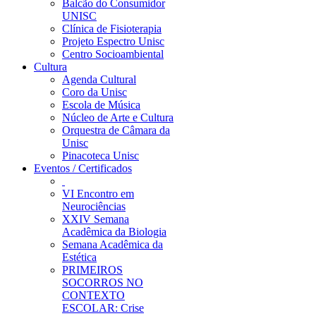
Balcão do Consumidor
UNISC
Clínica de Fisioterapia
Projeto Espectro Unisc
Centro Socioambiental
Cultura
Agenda Cultural
Coro da Unisc
Escola de Música
Núcleo de Arte e Cultura
Orquestra de Câmara da
Unisc
Pinacoteca Unisc
Eventos / Certificados
VI Encontro em
Neurociências
XXIV Semana
Acadêmica da Biologia
Semana Acadêmica da
Estética
PRIMEIROS
SOCORROS NO
CONTEXTO
ESCOLAR: Crise