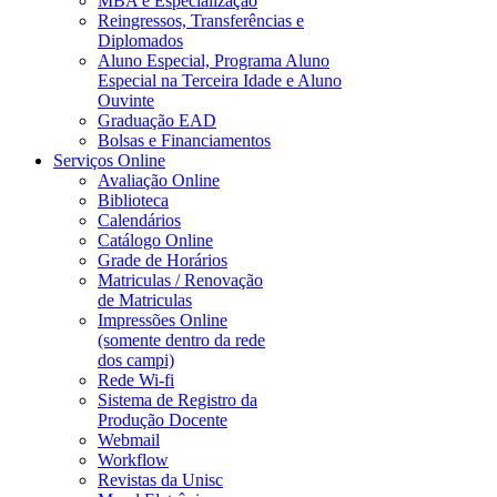
MBA e Especialização
Reingressos, Transferências e
Diplomados
Aluno Especial, Programa Aluno
Especial na Terceira Idade e Aluno
Ouvinte
Graduação EAD
Bolsas e Financiamentos
Serviços Online
Avaliação Online
Biblioteca
Calendários
Catálogo Online
Grade de Horários
Matriculas / Renovação
de Matriculas
Impressões Online
(somente dentro da rede
dos campi)
Rede Wi-fi
Sistema de Registro da
Produção Docente
Webmail
Workflow
Revistas da Unisc