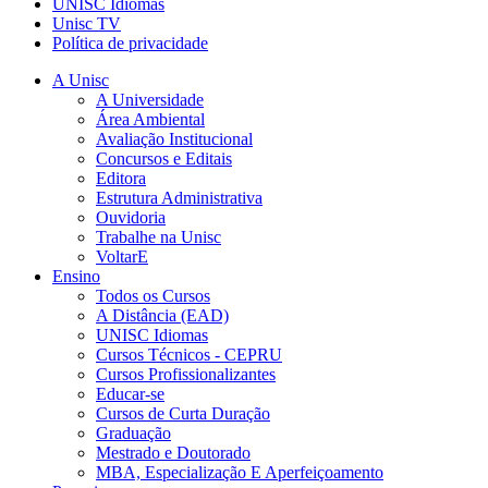
UNISC Idiomas
Unisc TV
Política de privacidade
A Unisc
A Universidade
Área Ambiental
Avaliação Institucional
Concursos e Editais
Editora
Estrutura Administrativa
Ouvidoria
Trabalhe na Unisc
VoltarE
Ensino
Todos os Cursos
A Distância (EAD)
UNISC Idiomas
Cursos Técnicos - CEPRU
Cursos Profissionalizantes
Educar-se
Cursos de Curta Duração
Graduação
Mestrado e Doutorado
MBA, Especialização E Aperfeiçoamento