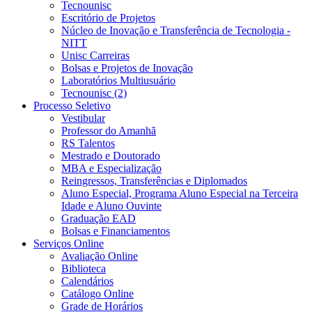
Tecnounisc
Escritório de Projetos
Núcleo de Inovação e Transferência de Tecnologia -
NITT
Unisc Carreiras
Bolsas e Projetos de Inovação
Laboratórios Multiusuário
Tecnounisc (2)
Processo Seletivo
Vestibular
Professor do Amanhã
RS Talentos
Mestrado e Doutorado
MBA e Especialização
Reingressos, Transferências e Diplomados
Aluno Especial, Programa Aluno Especial na Terceira
Idade e Aluno Ouvinte
Graduação EAD
Bolsas e Financiamentos
Serviços Online
Avaliação Online
Biblioteca
Calendários
Catálogo Online
Grade de Horários