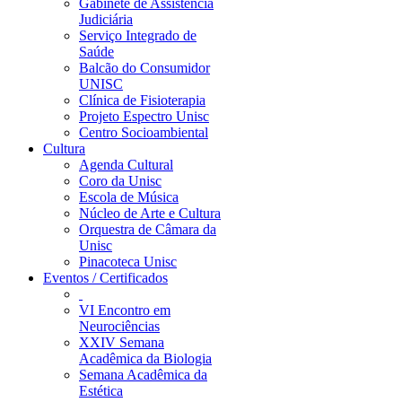
Gabinete de Assistência
Judiciária
Serviço Integrado de
Saúde
Balcão do Consumidor
UNISC
Clínica de Fisioterapia
Projeto Espectro Unisc
Centro Socioambiental
Cultura
Agenda Cultural
Coro da Unisc
Escola de Música
Núcleo de Arte e Cultura
Orquestra de Câmara da
Unisc
Pinacoteca Unisc
Eventos / Certificados
VI Encontro em
Neurociências
XXIV Semana
Acadêmica da Biologia
Semana Acadêmica da
Estética