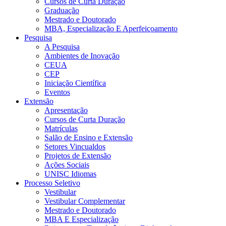
Cursos de Curta Duração
Graduação
Mestrado e Doutorado
MBA, Especialização E Aperfeiçoamento
Pesquisa
A Pesquisa
Ambientes de Inovação
CEUA
CEP
Iniciação Científica
Eventos
Extensão
Apresentação
Cursos de Curta Duração
Matrículas
Salão de Ensino e Extensão
Setores Vincualdos
Projetos de Extensão
Ações Sociais
UNISC Idiomas
Processo Seletivo
Vestibular
Vestibular Complementar
Mestrado e Doutorado
MBA E Especialização