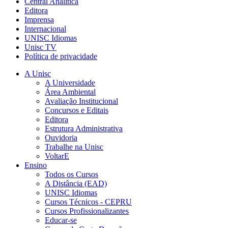
Central Analítica
Editora
Imprensa
Internacional
UNISC Idiomas
Unisc TV
Política de privacidade
A Unisc
A Universidade
Área Ambiental
Avaliação Institucional
Concursos e Editais
Editora
Estrutura Administrativa
Ouvidoria
Trabalhe na Unisc
VoltarE
Ensino
Todos os Cursos
A Distância (EAD)
UNISC Idiomas
Cursos Técnicos - CEPRU
Cursos Profissionalizantes
Educar-se