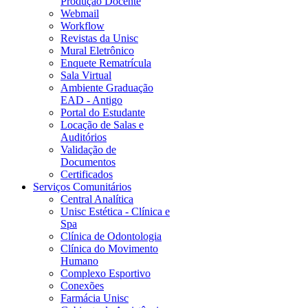
Produção Docente
Webmail
Workflow
Revistas da Unisc
Mural Eletrônico
Enquete Rematrícula
Sala Virtual
Ambiente Graduação
EAD - Antigo
Portal do Estudante
Locação de Salas e
Auditórios
Validação de
Documentos
Certificados
Serviços Comunitários
Central Analítica
Unisc Estética - Clínica e
Spa
Clínica de Odontologia
Clínica do Movimento
Humano
Complexo Esportivo
Conexões
Farmácia Unisc