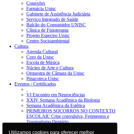
Conexões
Farmácia Unisc
Gabinete de Assistência Judiciária
Serviço Integrado de Saúde
Balcão do Consumidor UNISC
Clínica de Fisioterapia
Projeto Espectro Unisc
Centro Socioambiental
Cultura
Agenda Cultural
Coro da Unisc
Escola de Música
Núcleo de Arte e Cultura
Orquestra de Câmara da Unisc
Pinacoteca Unisc
Eventos / Certificados
VI Encontro em Neurociências
XXIV Semana Acadêmica da Biologia
Semana Acadêmica da Estética
PRIMEIROS SOCORROS NO CONTEXTO
ESCOLAR: Crise convulsiva, Ferimentos e
Traumatismo Dentário
Notícias
Utilizamos cookies para oferecer melhor
Utilizamos cookies para oferecer melhor
Jornal da Unisc