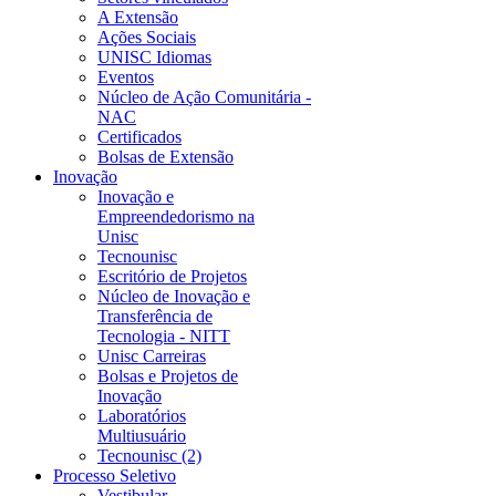
A Extensão
Ações Sociais
UNISC Idiomas
Eventos
Núcleo de Ação Comunitária -
NAC
Certificados
Bolsas de Extensão
Inovação
Inovação e
Empreendedorismo na
Unisc
Tecnounisc
Escritório de Projetos
Núcleo de Inovação e
Transferência de
Tecnologia - NITT
Unisc Carreiras
Bolsas e Projetos de
Inovação
Laboratórios
Multiusuário
Tecnounisc (2)
Processo Seletivo
Vestibular