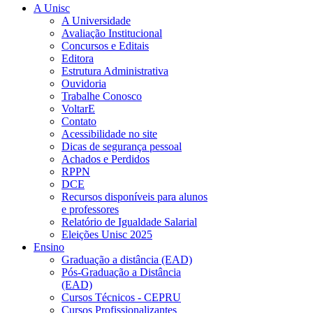
A Unisc
A Universidade
Avaliação Institucional
Concursos e Editais
Editora
Estrutura Administrativa
Ouvidoria
Trabalhe Conosco
VoltarE
Contato
Acessibilidade no site
Dicas de segurança pessoal
Achados e Perdidos
RPPN
DCE
Recursos disponíveis para alunos
e professores
Relatório de Igualdade Salarial
Eleições Unisc 2025
Ensino
Graduação a distância (EAD)
Pós-Graduação a Distância
(EAD)
Cursos Técnicos - CEPRU
Cursos Profissionalizantes