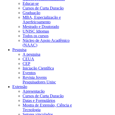
Educar-se
Cursos de Curta Duração
Graduação
MBA, Especialização e
Aperfeiçoamento
Mestrado e Doutorado
UNISC Idiomas
Todos os cursos
Núcleo de Apoio Acadêmico
(NAAC)
Pesquisa
A pesquisa
CEUA
CEP
Iniciação Científica
Eventos
Revista Jovens
Pesquisadores Unisc
Extensão
Apresentação
Cursos de Curta Duração
Datas e Formulários
Mostra de Extensão, Ciência e
Tecnologia
Setores vinculados