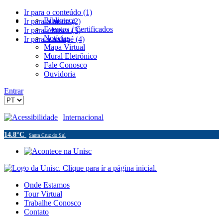
Ir para o conteúdo (1)
Biblioteca
Ir para o menu (2)
Eventos / Certificados
Ir para a busca (3)
Notícias
Ir para o rodapé (4)
Mapa Virtual
Mural Eletrônico
Fale Conosco
Ouvidoria
Entrar
Acessibilidade
Internacional
14.8°C
Santa Cruz do Sul
Onde Estamos
Tour Virtual
Trabalhe Conosco
Contato