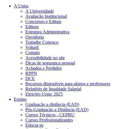
A Unisc
A Universidade
Avaliação Institucional
Concursos e Editais
Editora
Estrutura Administrativa
Ouvidoria
Trabalhe Conosco
VoltarE
Contato
Acessibilidade no site
Dicas de segurança pessoal
Achados e Perdidos
RPPN
DCE
Recursos disponíveis para alunos e professores
Relatório de Igualdade Salarial
Eleições Unisc 2025
Ensino
Graduação a distância (EAD)
Pós-Graduação a Distância (EAD)
Cursos Técnicos - CEPRU
Cursos Profissionalizantes
Educar-se