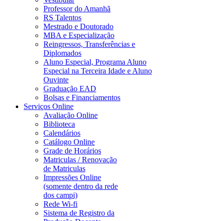
Professor do Amanhã
RS Talentos
Mestrado e Doutorado
MBA e Especialização
Reingressos, Transferências e
Diplomados
Aluno Especial, Programa Aluno
Especial na Terceira Idade e Aluno
Ouvinte
Graduação EAD
Bolsas e Financiamentos
Serviços Online
Avaliação Online
Biblioteca
Calendários
Catálogo Online
Grade de Horários
Matriculas / Renovação
de Matriculas
Impressões Online
(somente dentro da rede
dos campi)
Rede Wi-fi
Sistema de Registro da