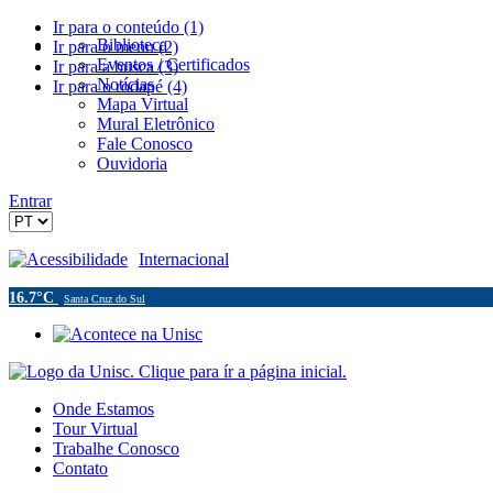
Ir para o conteúdo (1)
Biblioteca
Ir para o menu (2)
Eventos / Certificados
Ir para a busca (3)
Notícias
Ir para o rodapé (4)
Mapa Virtual
Mural Eletrônico
Fale Conosco
Ouvidoria
Entrar
Acessibilidade
Internacional
16.7°C
Santa Cruz do Sul
Onde Estamos
Tour Virtual
Trabalhe Conosco
Contato