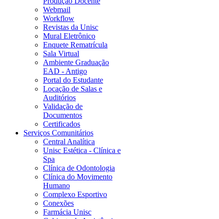
Produção Docente
Webmail
Workflow
Revistas da Unisc
Mural Eletrônico
Enquete Rematrícula
Sala Virtual
Ambiente Graduação
EAD - Antigo
Portal do Estudante
Locação de Salas e
Auditórios
Validação de
Documentos
Certificados
Serviços Comunitários
Central Analítica
Unisc Estética - Clínica e
Spa
Clínica de Odontologia
Clínica do Movimento
Humano
Complexo Esportivo
Conexões
Farmácia Unisc