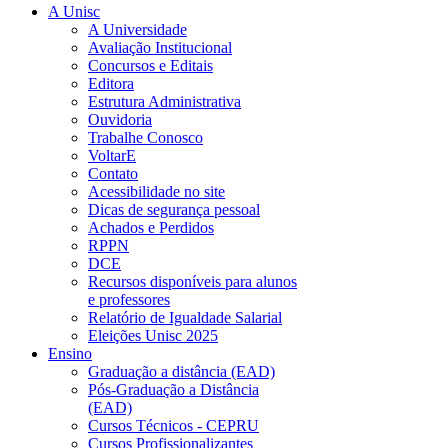
A Unisc
A Universidade
Avaliação Institucional
Concursos e Editais
Editora
Estrutura Administrativa
Ouvidoria
Trabalhe Conosco
VoltarE
Contato
Acessibilidade no site
Dicas de segurança pessoal
Achados e Perdidos
RPPN
DCE
Recursos disponíveis para alunos
e professores
Relatório de Igualdade Salarial
Eleições Unisc 2025
Ensino
Graduação a distância (EAD)
Pós-Graduação a Distância
(EAD)
Cursos Técnicos - CEPRU
Cursos Profissionalizantes