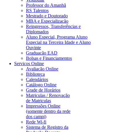
Professor do Amanhã
RS Talentos
Mestrado e Doutorado
MBA e Especialização
Reingressos, Transferências e
Diplomados
Aluno Especial, Programa Aluno
Especial na Terceira Idade e Aluno
Ouvinte
Graduação EAD
Bolsas e Financiamentos
Serviços Online
Avaliação Online
Biblioteca
Calendários
Catálogo Online
Grade de Horários
Matriculas / Renovação
de Matriculas
Impressões Online
(somente dentro da rede
dos campi)
Rede Wi-fi
Sistema de Registro da