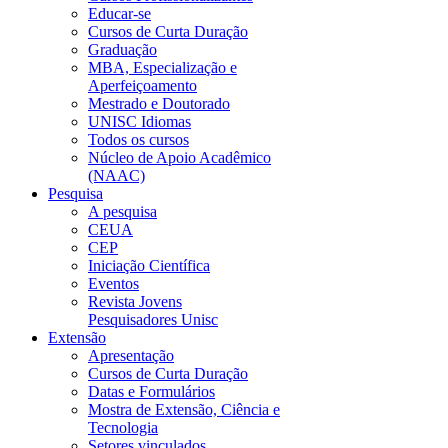
Educar-se
Cursos de Curta Duração
Graduação
MBA, Especialização e
Aperfeiçoamento
Mestrado e Doutorado
UNISC Idiomas
Todos os cursos
Núcleo de Apoio Acadêmico
(NAAC)
Pesquisa
A pesquisa
CEUA
CEP
Iniciação Científica
Eventos
Revista Jovens
Pesquisadores Unisc
Extensão
Apresentação
Cursos de Curta Duração
Datas e Formulários
Mostra de Extensão, Ciência e
Tecnologia
Setores vinculados