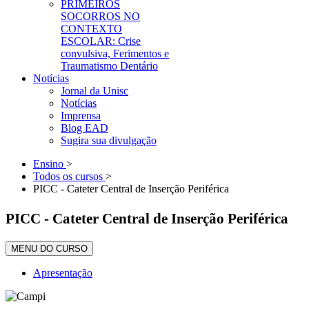
PRIMEIROS
SOCORROS NO
CONTEXTO
ESCOLAR: Crise
convulsiva, Ferimentos e
Traumatismo Dentário
Notícias
Jornal da Unisc
Notícias
Imprensa
Blog EAD
Sugira sua divulgação
Ensino
>
Todos os cursos
>
PICC - Cateter Central de Inserção Periférica
PICC - Cateter Central de Inserção Periférica
MENU DO CURSO
Apresentação