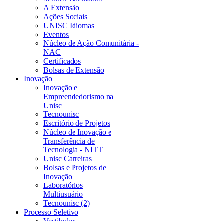
A Extensão
Ações Sociais
UNISC Idiomas
Eventos
Núcleo de Ação Comunitária -
NAC
Certificados
Bolsas de Extensão
Inovação
Inovação e
Empreendedorismo na
Unisc
Tecnounisc
Escritório de Projetos
Núcleo de Inovação e
Transferência de
Tecnologia - NITT
Unisc Carreiras
Bolsas e Projetos de
Inovação
Laboratórios
Multiusuário
Tecnounisc (2)
Processo Seletivo
Vestibular