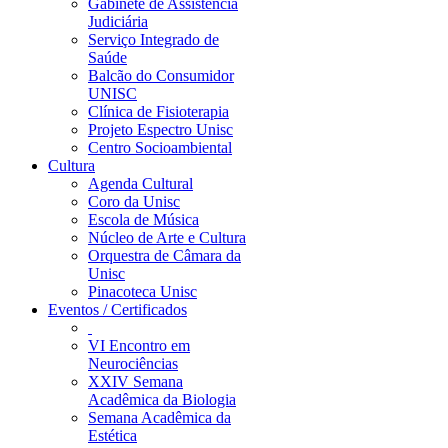
Gabinete de Assistência
Judiciária
Serviço Integrado de
Saúde
Balcão do Consumidor
UNISC
Clínica de Fisioterapia
Projeto Espectro Unisc
Centro Socioambiental
Cultura
Agenda Cultural
Coro da Unisc
Escola de Música
Núcleo de Arte e Cultura
Orquestra de Câmara da
Unisc
Pinacoteca Unisc
Eventos / Certificados
VI Encontro em
Neurociências
XXIV Semana
Acadêmica da Biologia
Semana Acadêmica da
Estética