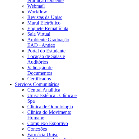
Produção Docente
Webmail
Workflow
Revistas da Unisc
Mural Eletrônico
Enquete Rematrícula
Sala Virtual
Ambiente Graduação
EAD - Antigo
Portal do Estudante
Locação de Salas e
Auditórios
Validação de
Documentos
Certificados
Serviços Comunitários
Central Analítica
Unisc Estética - Clínica e
Spa
Clínica de Odontologia
Clínica do Movimento
Humano
Complexo Esportivo
Conexões
Farmácia Unisc