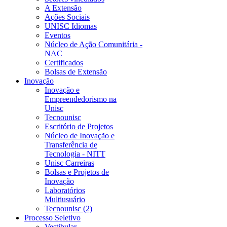
A Extensão
Ações Sociais
UNISC Idiomas
Eventos
Núcleo de Ação Comunitária -
NAC
Certificados
Bolsas de Extensão
Inovação
Inovação e
Empreendedorismo na
Unisc
Tecnounisc
Escritório de Projetos
Núcleo de Inovação e
Transferência de
Tecnologia - NITT
Unisc Carreiras
Bolsas e Projetos de
Inovação
Laboratórios
Multiusuário
Tecnounisc (2)
Processo Seletivo
Vestibular