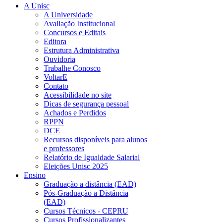
A Unisc
A Universidade
Avaliação Institucional
Concursos e Editais
Editora
Estrutura Administrativa
Ouvidoria
Trabalhe Conosco
VoltarE
Contato
Acessibilidade no site
Dicas de segurança pessoal
Achados e Perdidos
RPPN
DCE
Recursos disponíveis para alunos
e professores
Relatório de Igualdade Salarial
Eleições Unisc 2025
Ensino
Graduação a distância (EAD)
Pós-Graduação a Distância
(EAD)
Cursos Técnicos - CEPRU
Cursos Profissionalizantes