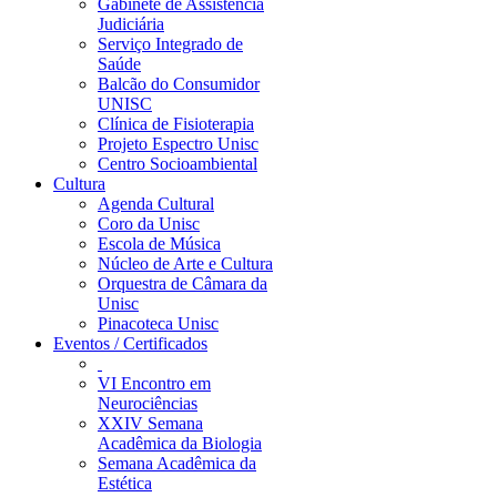
Gabinete de Assistência
Judiciária
Serviço Integrado de
Saúde
Balcão do Consumidor
UNISC
Clínica de Fisioterapia
Projeto Espectro Unisc
Centro Socioambiental
Cultura
Agenda Cultural
Coro da Unisc
Escola de Música
Núcleo de Arte e Cultura
Orquestra de Câmara da
Unisc
Pinacoteca Unisc
Eventos / Certificados
VI Encontro em
Neurociências
XXIV Semana
Acadêmica da Biologia
Semana Acadêmica da
Estética