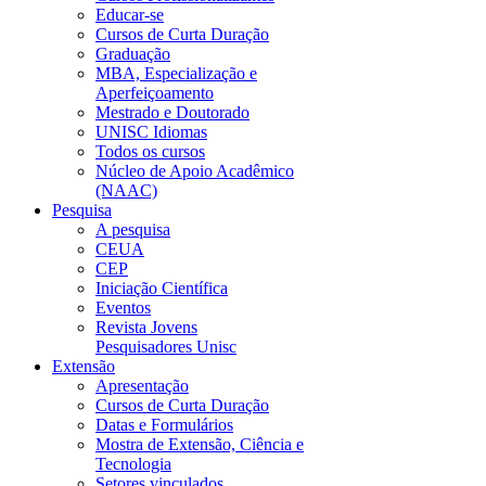
Educar-se
Cursos de Curta Duração
Graduação
MBA, Especialização e
Aperfeiçoamento
Mestrado e Doutorado
UNISC Idiomas
Todos os cursos
Núcleo de Apoio Acadêmico
(NAAC)
Pesquisa
A pesquisa
CEUA
CEP
Iniciação Científica
Eventos
Revista Jovens
Pesquisadores Unisc
Extensão
Apresentação
Cursos de Curta Duração
Datas e Formulários
Mostra de Extensão, Ciência e
Tecnologia
Setores vinculados