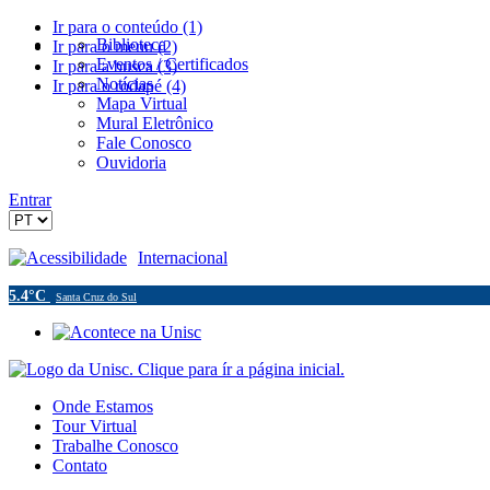
Ir para o conteúdo (1)
Biblioteca
Ir para o menu (2)
Eventos / Certificados
Ir para a busca (3)
Notícias
Ir para o rodapé (4)
Mapa Virtual
Mural Eletrônico
Fale Conosco
Ouvidoria
Entrar
Acessibilidade
Internacional
5.4°C
Santa Cruz do Sul
Onde Estamos
Tour Virtual
Trabalhe Conosco
Contato