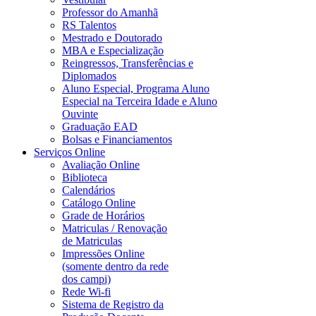
Professor do Amanhã
RS Talentos
Mestrado e Doutorado
MBA e Especialização
Reingressos, Transferências e
Diplomados
Aluno Especial, Programa Aluno
Especial na Terceira Idade e Aluno
Ouvinte
Graduação EAD
Bolsas e Financiamentos
Serviços Online
Avaliação Online
Biblioteca
Calendários
Catálogo Online
Grade de Horários
Matriculas / Renovação
de Matriculas
Impressões Online
(somente dentro da rede
dos campi)
Rede Wi-fi
Sistema de Registro da