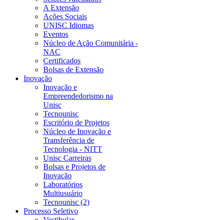
A Extensão
Ações Sociais
UNISC Idiomas
Eventos
Núcleo de Ação Comunitária -
NAC
Certificados
Bolsas de Extensão
Inovação
Inovação e
Empreendedorismo na
Unisc
Tecnounisc
Escritório de Projetos
Núcleo de Inovação e
Transferência de
Tecnologia - NITT
Unisc Carreiras
Bolsas e Projetos de
Inovação
Laboratórios
Multiusuário
Tecnounisc (2)
Processo Seletivo
Vestibular