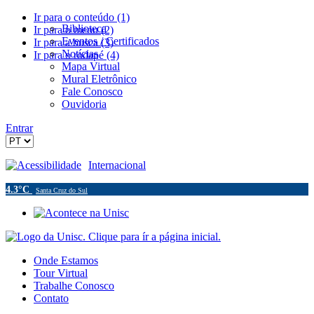
Ir para o conteúdo (1)
Biblioteca
Ir para o menu (2)
Eventos / Certificados
Ir para a busca (3)
Notícias
Ir para o rodapé (4)
Mapa Virtual
Mural Eletrônico
Fale Conosco
Ouvidoria
Entrar
Acessibilidade
Internacional
4.3°C
Santa Cruz do Sul
Onde Estamos
Tour Virtual
Trabalhe Conosco
Contato