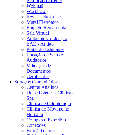
Produção Docente
Webmail
Workflow
Revistas da Unisc
Mural Eletrônico
Enquete Rematrícula
Sala Virtual
Ambiente Graduação
EAD - Antigo
Portal do Estudante
Locação de Salas e
Auditórios
Validação de
Documentos
Certificados
Serviços Comunitários
Central Analítica
Unisc Estética - Clínica e
Spa
Clínica de Odontologia
Clínica do Movimento
Humano
Complexo Esportivo
Conexões
Farmácia Unisc