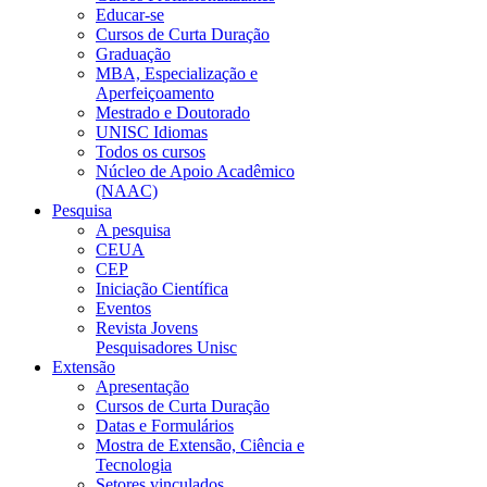
Educar-se
Cursos de Curta Duração
Graduação
MBA, Especialização e
Aperfeiçoamento
Mestrado e Doutorado
UNISC Idiomas
Todos os cursos
Núcleo de Apoio Acadêmico
(NAAC)
Pesquisa
A pesquisa
CEUA
CEP
Iniciação Científica
Eventos
Revista Jovens
Pesquisadores Unisc
Extensão
Apresentação
Cursos de Curta Duração
Datas e Formulários
Mostra de Extensão, Ciência e
Tecnologia
Setores vinculados