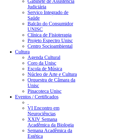
Gabinete de Assistência
Judiciária
Serviço Integrado de
Saúde
Balcão do Consumidor
UNISC
Clínica de Fisioterapia
Projeto Espectro Unisc
Centro Socioambiental
Cultura
Agenda Cultural
Coro da Unisc
Escola de Música
Núcleo de Arte e Cultura
Orquestra de Câmara da
Unisc
Pinacoteca Unisc
Eventos / Certificados
VI Encontro em
Neurociências
XXIV Semana
Acadêmica da Biologia
Semana Acadêmica da
Estética