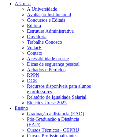
A Unisc
A Universidade
Avaliação Institucional
Concursos e Editais
Editora
Estrutura Administrativa
Ouvidoria
Trabalhe Conosco
VoltarE
Contato
Acessibilidade no site
Dicas de segurança pessoal
Achados e Perdidos
RPPN
DCE
Recursos disponíveis para alunos
e professores
Relatório de Igualdade Salarial
Eleições Unisc 2025
Ensino
Graduação a distância (EAD)
Pós-Graduação a Distância
(EAD)
Cursos Técnicos - CEPRU
Cursos Profissionalizantes