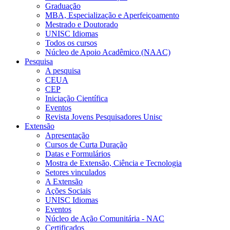
Graduação
MBA, Especialização e Aperfeiçoamento
Mestrado e Doutorado
UNISC Idiomas
Todos os cursos
Núcleo de Apoio Acadêmico (NAAC)
Pesquisa
A pesquisa
CEUA
CEP
Iniciação Científica
Eventos
Revista Jovens Pesquisadores Unisc
Extensão
Apresentação
Cursos de Curta Duração
Datas e Formulários
Mostra de Extensão, Ciência e Tecnologia
Setores vinculados
A Extensão
Ações Sociais
UNISC Idiomas
Eventos
Núcleo de Ação Comunitária - NAC
Certificados