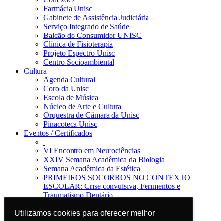
Farmácia Unisc
Gabinete de Assistência Judiciária
Serviço Integrado de Saúde
Balcão do Consumidor UNISC
Clínica de Fisioterapia
Projeto Espectro Unisc
Centro Socioambiental
Cultura
Agenda Cultural
Coro da Unisc
Escola de Música
Núcleo de Arte e Cultura
Orquestra de Câmara da Unisc
Pinacoteca Unisc
Eventos / Certificados
VI Encontro em Neurociências
XXIV Semana Acadêmica da Biologia
Semana Acadêmica da Estética
PRIMEIROS SOCORROS NO CONTEXTO
ESCOLAR: Crise convulsiva, Ferimentos e
Traumatismo Dentário
Notícias
Jornal da Unisc
Utilizamos cookies para oferecer melhor
Utilizamos cookies para oferecer melhor