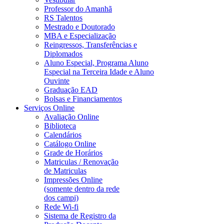
Professor do Amanhã
RS Talentos
Mestrado e Doutorado
MBA e Especialização
Reingressos, Transferências e
Diplomados
Aluno Especial, Programa Aluno
Especial na Terceira Idade e Aluno
Ouvinte
Graduação EAD
Bolsas e Financiamentos
Serviços Online
Avaliação Online
Biblioteca
Calendários
Catálogo Online
Grade de Horários
Matriculas / Renovação
de Matriculas
Impressões Online
(somente dentro da rede
dos campi)
Rede Wi-fi
Sistema de Registro da