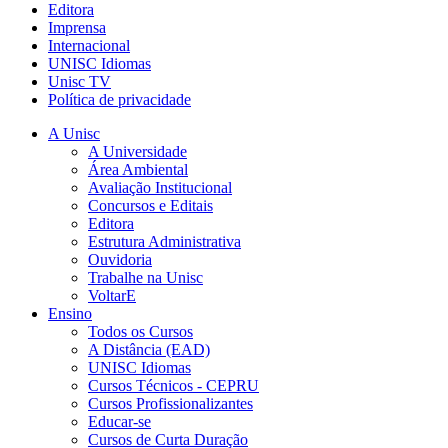
Editora
Imprensa
Internacional
UNISC Idiomas
Unisc TV
Política de privacidade
A Unisc
A Universidade
Área Ambiental
Avaliação Institucional
Concursos e Editais
Editora
Estrutura Administrativa
Ouvidoria
Trabalhe na Unisc
VoltarE
Ensino
Todos os Cursos
A Distância (EAD)
UNISC Idiomas
Cursos Técnicos - CEPRU
Cursos Profissionalizantes
Educar-se
Cursos de Curta Duração