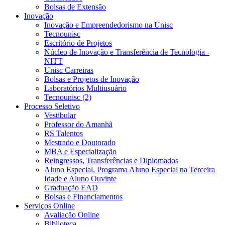
Bolsas de Extensão
Inovação
Inovação e Empreendedorismo na Unisc
Tecnounisc
Escritório de Projetos
Núcleo de Inovação e Transferência de Tecnologia -
NITT
Unisc Carreiras
Bolsas e Projetos de Inovação
Laboratórios Multiusuário
Tecnounisc (2)
Processo Seletivo
Vestibular
Professor do Amanhã
RS Talentos
Mestrado e Doutorado
MBA e Especialização
Reingressos, Transferências e Diplomados
Aluno Especial, Programa Aluno Especial na Terceira
Idade e Aluno Ouvinte
Graduação EAD
Bolsas e Financiamentos
Serviços Online
Avaliação Online
Biblioteca