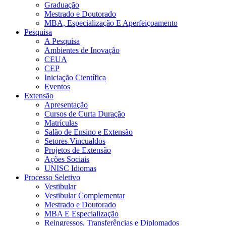
Graduação
Mestrado e Doutorado
MBA, Especialização E Aperfeiçoamento
Pesquisa
A Pesquisa
Ambientes de Inovação
CEUA
CEP
Iniciação Científica
Eventos
Extensão
Apresentação
Cursos de Curta Duração
Matrículas
Salão de Ensino e Extensão
Setores Vincualdos
Projetos de Extensão
Ações Sociais
UNISC Idiomas
Processo Seletivo
Vestibular
Vestibular Complementar
Mestrado e Doutorado
MBA E Especialização
Reingressos, Transferências e Diplomados