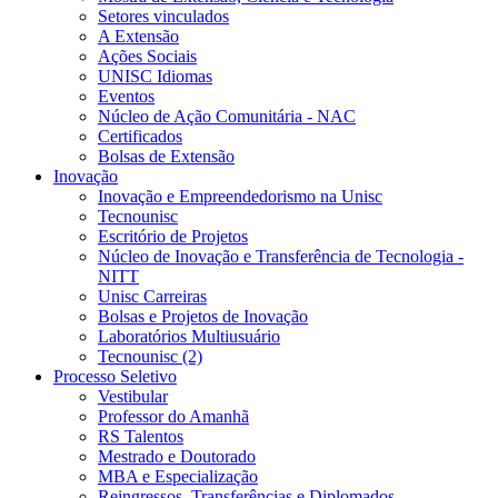
Setores vinculados
A Extensão
Ações Sociais
UNISC Idiomas
Eventos
Núcleo de Ação Comunitária - NAC
Certificados
Bolsas de Extensão
Inovação
Inovação e Empreendedorismo na Unisc
Tecnounisc
Escritório de Projetos
Núcleo de Inovação e Transferência de Tecnologia -
NITT
Unisc Carreiras
Bolsas e Projetos de Inovação
Laboratórios Multiusuário
Tecnounisc (2)
Processo Seletivo
Vestibular
Professor do Amanhã
RS Talentos
Mestrado e Doutorado
MBA e Especialização
Reingressos, Transferências e Diplomados