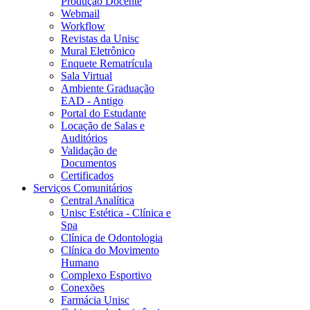
Produção Docente
Webmail
Workflow
Revistas da Unisc
Mural Eletrônico
Enquete Rematrícula
Sala Virtual
Ambiente Graduação
EAD - Antigo
Portal do Estudante
Locação de Salas e
Auditórios
Validação de
Documentos
Certificados
Serviços Comunitários
Central Analítica
Unisc Estética - Clínica e
Spa
Clínica de Odontologia
Clínica do Movimento
Humano
Complexo Esportivo
Conexões
Farmácia Unisc