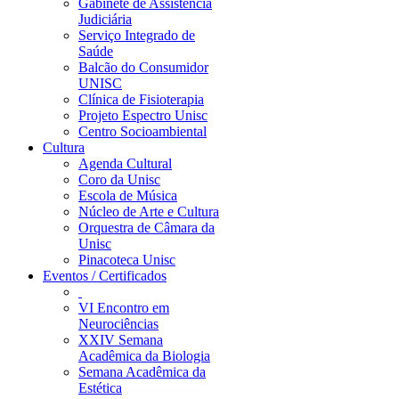
Gabinete de Assistência
Judiciária
Serviço Integrado de
Saúde
Balcão do Consumidor
UNISC
Clínica de Fisioterapia
Projeto Espectro Unisc
Centro Socioambiental
Cultura
Agenda Cultural
Coro da Unisc
Escola de Música
Núcleo de Arte e Cultura
Orquestra de Câmara da
Unisc
Pinacoteca Unisc
Eventos / Certificados
VI Encontro em
Neurociências
XXIV Semana
Acadêmica da Biologia
Semana Acadêmica da
Estética