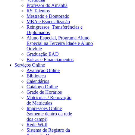
Professor do Amanhã
RS Talentos
Mestrado e Doutorado
MBA e Especialização
Reingressos, Transferências e
Diplomados
Aluno Especial, Programa Aluno
Especial na Terceira Idade e Aluno
Ouvinte
Graduação EAD
Bolsas e Financiamentos
Serviços Online
Avaliação Online
Biblioteca
Calendários
Catálogo Online
Grade de Horários
Matriculas / Renovação
de Matriculas
Impressões Online
(somente dentro da rede
dos campi)
Rede Wi-fi
Sistema de Registro da