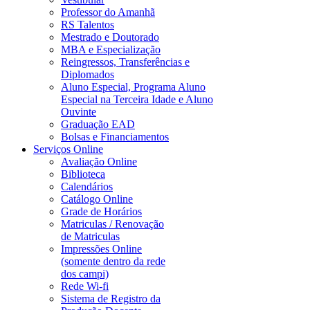
Professor do Amanhã
RS Talentos
Mestrado e Doutorado
MBA e Especialização
Reingressos, Transferências e
Diplomados
Aluno Especial, Programa Aluno
Especial na Terceira Idade e Aluno
Ouvinte
Graduação EAD
Bolsas e Financiamentos
Serviços Online
Avaliação Online
Biblioteca
Calendários
Catálogo Online
Grade de Horários
Matriculas / Renovação
de Matriculas
Impressões Online
(somente dentro da rede
dos campi)
Rede Wi-fi
Sistema de Registro da