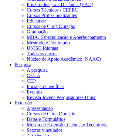
Pós-Graduação a Distância (EAD)
Cursos Técnicos - CEPRU
Cursos Profissionalizantes
Educar-se
Cursos de Curta Duração
Graduação
MBA, Especialização e Aperfeiçoamento
Mestrado e Doutorado
UNISC Idiomas
Todos os cursos
Núcleo de Apoio Acadêmico (NAAC)
Pesquisa
A pesquisa
CEUA
CEP
Iniciação Científica
Eventos
Revista Jovens Pesquisadores Unisc
Extensão
Apresentação
Cursos de Curta Duração
Datas e Formulários
Mostra de Extensão, Ciência e Tecnologia
Setores vinculados
A Extensão