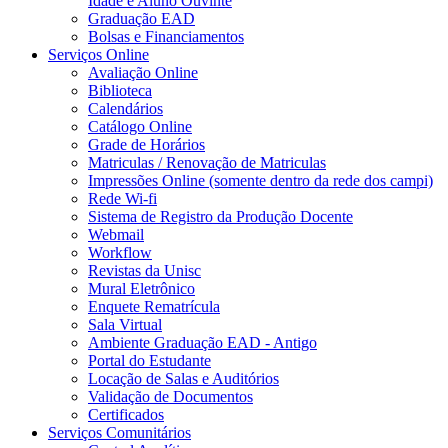
Idade e Aluno Ouvinte
Graduação EAD
Bolsas e Financiamentos
Serviços Online
Avaliação Online
Biblioteca
Calendários
Catálogo Online
Grade de Horários
Matriculas / Renovação de Matriculas
Impressões Online (somente dentro da rede dos campi)
Rede Wi-fi
Sistema de Registro da Produção Docente
Webmail
Workflow
Revistas da Unisc
Mural Eletrônico
Enquete Rematrícula
Sala Virtual
Ambiente Graduação EAD - Antigo
Portal do Estudante
Locação de Salas e Auditórios
Validação de Documentos
Certificados
Serviços Comunitários