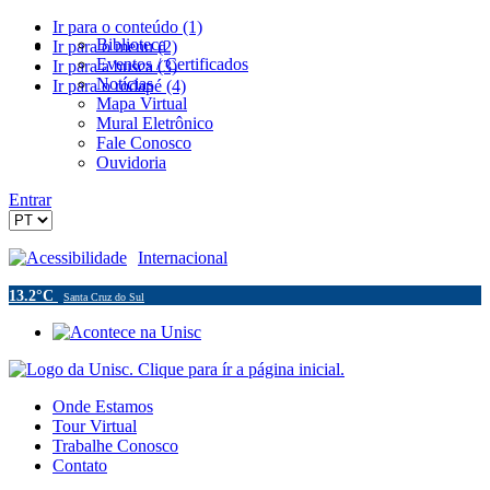
Ir para o conteúdo (1)
Biblioteca
Ir para o menu (2)
Eventos / Certificados
Ir para a busca (3)
Notícias
Ir para o rodapé (4)
Mapa Virtual
Mural Eletrônico
Fale Conosco
Ouvidoria
Entrar
Acessibilidade
Internacional
13.2°C
Santa Cruz do Sul
Onde Estamos
Tour Virtual
Trabalhe Conosco
Contato