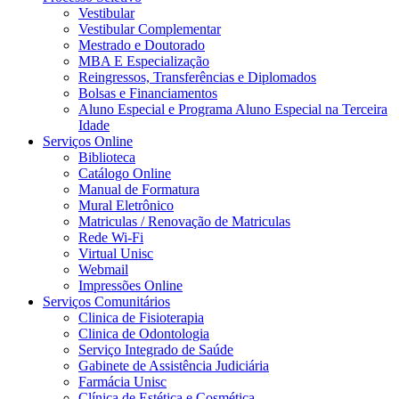
Vestibular
Vestibular Complementar
Mestrado e Doutorado
MBA E Especialização
Reingressos, Transferências e Diplomados
Bolsas e Financiamentos
Aluno Especial e Programa Aluno Especial na Terceira
Idade
Serviços Online
Biblioteca
Catálogo Online
Manual de Formatura
Mural Eletrônico
Matriculas / Renovação de Matriculas
Rede Wi-Fi
Virtual Unisc
Webmail
Impressões Online
Serviços Comunitários
Clinica de Fisioterapia
Clinica de Odontologia
Serviço Integrado de Saúde
Gabinete de Assistência Judiciária
Farmácia Unisc
Clínica de Estética e Cosmética