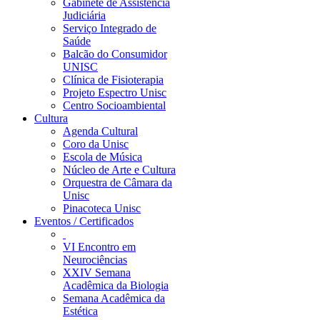
Gabinete de Assistência
Judiciária
Serviço Integrado de
Saúde
Balcão do Consumidor
UNISC
Clínica de Fisioterapia
Projeto Espectro Unisc
Centro Socioambiental
Cultura
Agenda Cultural
Coro da Unisc
Escola de Música
Núcleo de Arte e Cultura
Orquestra de Câmara da
Unisc
Pinacoteca Unisc
Eventos / Certificados
VI Encontro em
Neurociências
XXIV Semana
Acadêmica da Biologia
Semana Acadêmica da
Estética