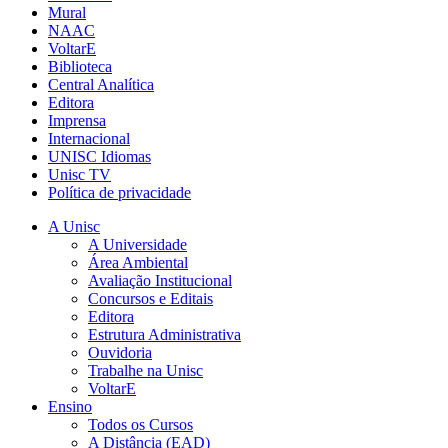
Mural
NAAC
VoltarE
Biblioteca
Central Analítica
Editora
Imprensa
Internacional
UNISC Idiomas
Unisc TV
Política de privacidade
A Unisc
A Universidade
Área Ambiental
Avaliação Institucional
Concursos e Editais
Editora
Estrutura Administrativa
Ouvidoria
Trabalhe na Unisc
VoltarE
Ensino
Todos os Cursos
A Distância (EAD)