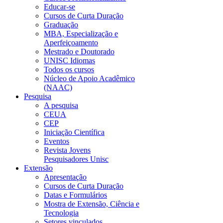
Educar-se
Cursos de Curta Duração
Graduação
MBA, Especialização e
Aperfeiçoamento
Mestrado e Doutorado
UNISC Idiomas
Todos os cursos
Núcleo de Apoio Acadêmico
(NAAC)
Pesquisa
A pesquisa
CEUA
CEP
Iniciação Científica
Eventos
Revista Jovens
Pesquisadores Unisc
Extensão
Apresentação
Cursos de Curta Duração
Datas e Formulários
Mostra de Extensão, Ciência e
Tecnologia
Setores vinculados