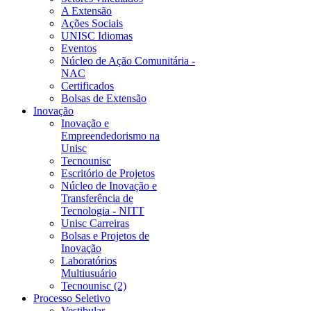
A Extensão
Ações Sociais
UNISC Idiomas
Eventos
Núcleo de Ação Comunitária -
NAC
Certificados
Bolsas de Extensão
Inovação
Inovação e
Empreendedorismo na
Unisc
Tecnounisc
Escritório de Projetos
Núcleo de Inovação e
Transferência de
Tecnologia - NITT
Unisc Carreiras
Bolsas e Projetos de
Inovação
Laboratórios
Multiusuário
Tecnounisc (2)
Processo Seletivo
Vestibular