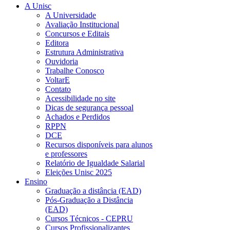
A Unisc
A Universidade
Avaliação Institucional
Concursos e Editais
Editora
Estrutura Administrativa
Ouvidoria
Trabalhe Conosco
VoltarE
Contato
Acessibilidade no site
Dicas de segurança pessoal
Achados e Perdidos
RPPN
DCE
Recursos disponíveis para alunos
e professores
Relatório de Igualdade Salarial
Eleições Unisc 2025
Ensino
Graduação a distância (EAD)
Pós-Graduação a Distância
(EAD)
Cursos Técnicos - CEPRU
Cursos Profissionalizantes