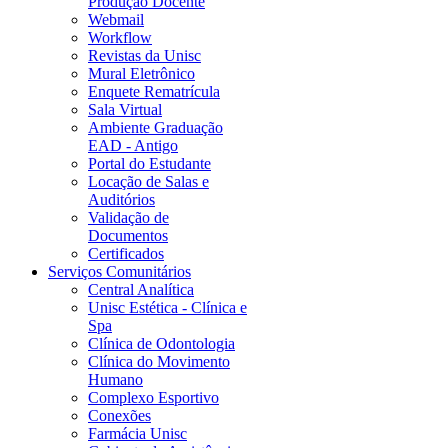
Produção Docente
Webmail
Workflow
Revistas da Unisc
Mural Eletrônico
Enquete Rematrícula
Sala Virtual
Ambiente Graduação
EAD - Antigo
Portal do Estudante
Locação de Salas e
Auditórios
Validação de
Documentos
Certificados
Serviços Comunitários
Central Analítica
Unisc Estética - Clínica e
Spa
Clínica de Odontologia
Clínica do Movimento
Humano
Complexo Esportivo
Conexões
Farmácia Unisc