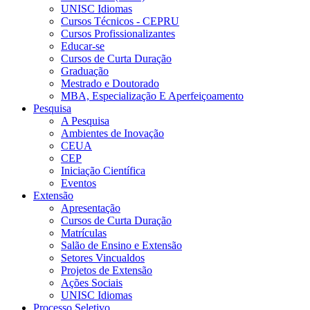
UNISC Idiomas
Cursos Técnicos - CEPRU
Cursos Profissionalizantes
Educar-se
Cursos de Curta Duração
Graduação
Mestrado e Doutorado
MBA, Especialização E Aperfeiçoamento
Pesquisa
A Pesquisa
Ambientes de Inovação
CEUA
CEP
Iniciação Científica
Eventos
Extensão
Apresentação
Cursos de Curta Duração
Matrículas
Salão de Ensino e Extensão
Setores Vincualdos
Projetos de Extensão
Ações Sociais
UNISC Idiomas
Processo Seletivo