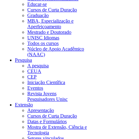
Educar-se
Cursos de Curta Duração
Graduação
MBA, Especialização e
Aperfeiçoamento
Mestrado e Doutorado
UNISC Idiomas
Todos os cursos
Núcleo de Apoio Acadêmico
(NAAC)
Pesquisa
A pesquisa
CEUA
CEP
Iniciação Científica
Eventos
Revista Jovens
Pesquisadores Unisc
Extensão
Apresentação
Cursos de Curta Duração
Datas e Formulários
Mostra de Extensão, Ciência e
Tecnologia
Setores vinculados