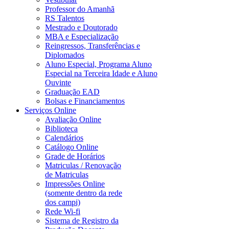
Professor do Amanhã
RS Talentos
Mestrado e Doutorado
MBA e Especialização
Reingressos, Transferências e
Diplomados
Aluno Especial, Programa Aluno
Especial na Terceira Idade e Aluno
Ouvinte
Graduação EAD
Bolsas e Financiamentos
Serviços Online
Avaliação Online
Biblioteca
Calendários
Catálogo Online
Grade de Horários
Matriculas / Renovação
de Matriculas
Impressões Online
(somente dentro da rede
dos campi)
Rede Wi-fi
Sistema de Registro da