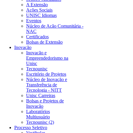
A Extensão
Ações Sociais
UNISC Idiomas
Eventos
Núcleo de Ação Comunitária -
NAC
Certificados
Bolsas de Extensão
Inovação
Inovação e
Empreendedorismo na
Unisc
Tecnounisc
Escritório de Projetos
Núcleo de Inovação e
Transferência de
Tecnologia - NITT
Unisc Carreiras
Bolsas e Projetos de
Inovação
Laboratórios
Multiusuário
Tecnounisc (2)
Processo Seletivo
Vestibular