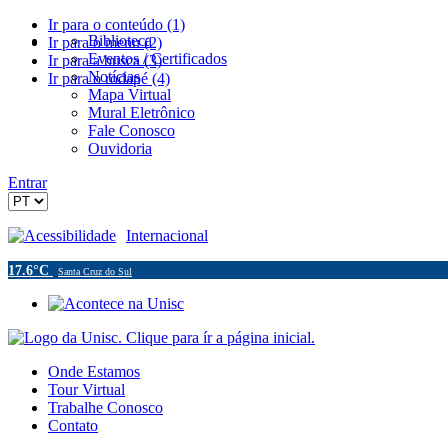
Ir para o conteúdo (1)
Biblioteca
Ir para o menu (2)
Eventos / Certificados
Ir para a busca (3)
Notícias
Ir para o rodapé (4)
Mapa Virtual
Mural Eletrônico
Fale Conosco
Ouvidoria
Entrar
Acessibilidade
Internacional
17.6°C
Santa Cruz do Sul
Onde Estamos
Tour Virtual
Trabalhe Conosco
Contato