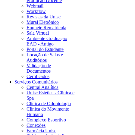
Produção Docente
Webmail
Workflow
Revistas da Unisc
Mural Eletrônico
Enquete Rematrícula
Sala Virtual
Ambiente Graduação
EAD - Antigo
Portal do Estudante
Locação de Salas e
Auditórios
Validação de
Documentos
Certificados
Serviços Comunitários
Central Analítica
Unisc Estética - Clínica e
Spa
Clínica de Odontologia
Clínica do Movimento
Humano
Complexo Esportivo
Conexões
Farmácia Unisc