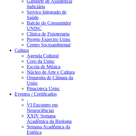
Gabinete de Assistência
Judiciária
Serviço Integrado de
Saúde
Balcão do Consumidor
UNISC
Clínica de Fisioterapia
Projeto Espectro Unisc
Centro Socioambiental
Cultura
Agenda Cultural
Coro da Unisc
Escola de Música
Núcleo de Arte e Cultura
Orquestra de Câmara da
Unisc
Pinacoteca Unisc
Eventos / Certificados
VI Encontro em
Neurociências
XXIV Semana
Acadêmica da Biologia
Semana Acadêmica da
Estética