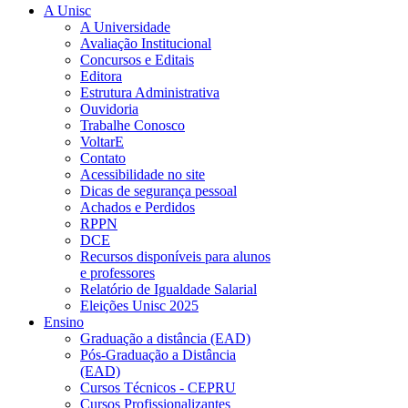
A Unisc
A Universidade
Avaliação Institucional
Concursos e Editais
Editora
Estrutura Administrativa
Ouvidoria
Trabalhe Conosco
VoltarE
Contato
Acessibilidade no site
Dicas de segurança pessoal
Achados e Perdidos
RPPN
DCE
Recursos disponíveis para alunos
e professores
Relatório de Igualdade Salarial
Eleições Unisc 2025
Ensino
Graduação a distância (EAD)
Pós-Graduação a Distância
(EAD)
Cursos Técnicos - CEPRU
Cursos Profissionalizantes