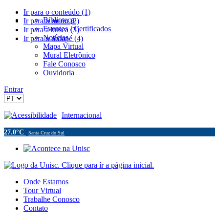
Ir para o conteúdo (1)
Biblioteca
Ir para o menu (2)
Eventos / Certificados
Ir para a busca (3)
Notícias
Ir para o rodapé (4)
Mapa Virtual
Mural Eletrônico
Fale Conosco
Ouvidoria
Entrar
Acessibilidade
Internacional
27.0°C
Santa Cruz do Sul
Onde Estamos
Tour Virtual
Trabalhe Conosco
Contato