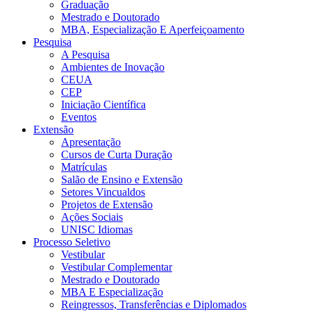
Graduação
Mestrado e Doutorado
MBA, Especialização E Aperfeiçoamento
Pesquisa
A Pesquisa
Ambientes de Inovação
CEUA
CEP
Iniciação Científica
Eventos
Extensão
Apresentação
Cursos de Curta Duração
Matrículas
Salão de Ensino e Extensão
Setores Vincualdos
Projetos de Extensão
Ações Sociais
UNISC Idiomas
Processo Seletivo
Vestibular
Vestibular Complementar
Mestrado e Doutorado
MBA E Especialização
Reingressos, Transferências e Diplomados