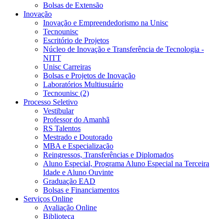
Bolsas de Extensão
Inovação
Inovação e Empreendedorismo na Unisc
Tecnounisc
Escritório de Projetos
Núcleo de Inovação e Transferência de Tecnologia -
NITT
Unisc Carreiras
Bolsas e Projetos de Inovação
Laboratórios Multiusuário
Tecnounisc (2)
Processo Seletivo
Vestibular
Professor do Amanhã
RS Talentos
Mestrado e Doutorado
MBA e Especialização
Reingressos, Transferências e Diplomados
Aluno Especial, Programa Aluno Especial na Terceira
Idade e Aluno Ouvinte
Graduação EAD
Bolsas e Financiamentos
Serviços Online
Avaliação Online
Biblioteca