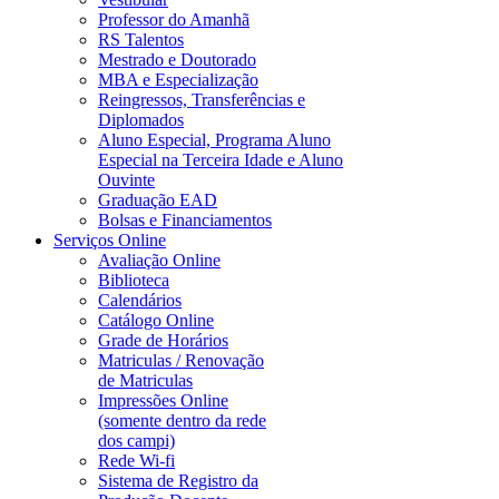
Professor do Amanhã
RS Talentos
Mestrado e Doutorado
MBA e Especialização
Reingressos, Transferências e
Diplomados
Aluno Especial, Programa Aluno
Especial na Terceira Idade e Aluno
Ouvinte
Graduação EAD
Bolsas e Financiamentos
Serviços Online
Avaliação Online
Biblioteca
Calendários
Catálogo Online
Grade de Horários
Matriculas / Renovação
de Matriculas
Impressões Online
(somente dentro da rede
dos campi)
Rede Wi-fi
Sistema de Registro da