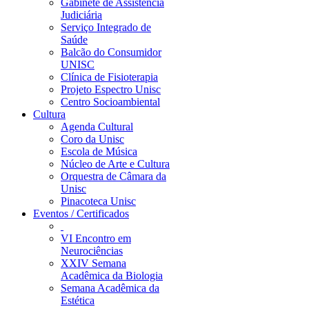
Gabinete de Assistência
Judiciária
Serviço Integrado de
Saúde
Balcão do Consumidor
UNISC
Clínica de Fisioterapia
Projeto Espectro Unisc
Centro Socioambiental
Cultura
Agenda Cultural
Coro da Unisc
Escola de Música
Núcleo de Arte e Cultura
Orquestra de Câmara da
Unisc
Pinacoteca Unisc
Eventos / Certificados
VI Encontro em
Neurociências
XXIV Semana
Acadêmica da Biologia
Semana Acadêmica da
Estética