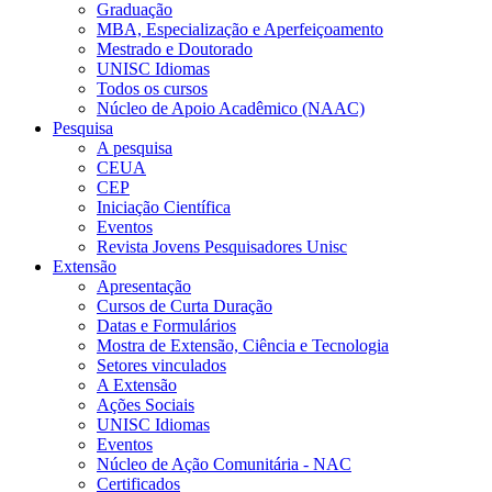
Graduação
MBA, Especialização e Aperfeiçoamento
Mestrado e Doutorado
UNISC Idiomas
Todos os cursos
Núcleo de Apoio Acadêmico (NAAC)
Pesquisa
A pesquisa
CEUA
CEP
Iniciação Científica
Eventos
Revista Jovens Pesquisadores Unisc
Extensão
Apresentação
Cursos de Curta Duração
Datas e Formulários
Mostra de Extensão, Ciência e Tecnologia
Setores vinculados
A Extensão
Ações Sociais
UNISC Idiomas
Eventos
Núcleo de Ação Comunitária - NAC
Certificados