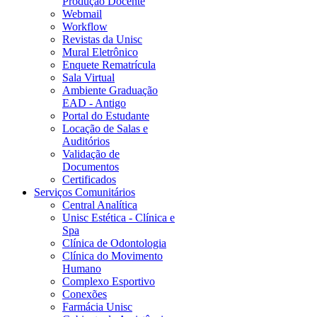
Produção Docente
Webmail
Workflow
Revistas da Unisc
Mural Eletrônico
Enquete Rematrícula
Sala Virtual
Ambiente Graduação
EAD - Antigo
Portal do Estudante
Locação de Salas e
Auditórios
Validação de
Documentos
Certificados
Serviços Comunitários
Central Analítica
Unisc Estética - Clínica e
Spa
Clínica de Odontologia
Clínica do Movimento
Humano
Complexo Esportivo
Conexões
Farmácia Unisc