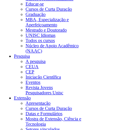
Educar-se
Cursos de Curta Duração
Graduação
MBA, Especialização e
Aperfeiçoamento
Mestrado e Doutorado
UNISC Idiomas
Todos os cursos
Núcleo de Apoio Acadêmico
(NAAC)
Pesquisa
A pesquisa
CEUA
CEP
Iniciação Científica
Eventos
Revista Jovens
Pesquisadores Unisc
Extensão
Apresentação
Cursos de Curta Duração
Datas e Formulários
Mostra de Extensão, Ciência e
Tecnologia
Setores vinculados