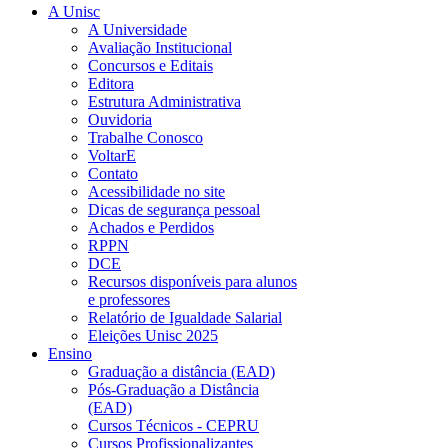
A Unisc
A Universidade
Avaliação Institucional
Concursos e Editais
Editora
Estrutura Administrativa
Ouvidoria
Trabalhe Conosco
VoltarE
Contato
Acessibilidade no site
Dicas de segurança pessoal
Achados e Perdidos
RPPN
DCE
Recursos disponíveis para alunos
e professores
Relatório de Igualdade Salarial
Eleições Unisc 2025
Ensino
Graduação a distância (EAD)
Pós-Graduação a Distância
(EAD)
Cursos Técnicos - CEPRU
Cursos Profissionalizantes