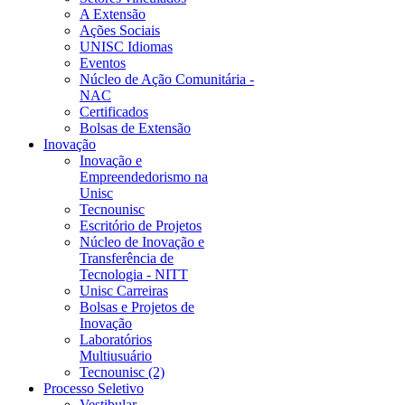
A Extensão
Ações Sociais
UNISC Idiomas
Eventos
Núcleo de Ação Comunitária -
NAC
Certificados
Bolsas de Extensão
Inovação
Inovação e
Empreendedorismo na
Unisc
Tecnounisc
Escritório de Projetos
Núcleo de Inovação e
Transferência de
Tecnologia - NITT
Unisc Carreiras
Bolsas e Projetos de
Inovação
Laboratórios
Multiusuário
Tecnounisc (2)
Processo Seletivo
Vestibular