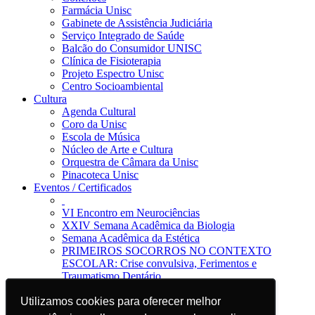
Farmácia Unisc
Gabinete de Assistência Judiciária
Serviço Integrado de Saúde
Balcão do Consumidor UNISC
Clínica de Fisioterapia
Projeto Espectro Unisc
Centro Socioambiental
Cultura
Agenda Cultural
Coro da Unisc
Escola de Música
Núcleo de Arte e Cultura
Orquestra de Câmara da Unisc
Pinacoteca Unisc
Eventos / Certificados
VI Encontro em Neurociências
XXIV Semana Acadêmica da Biologia
Semana Acadêmica da Estética
PRIMEIROS SOCORROS NO CONTEXTO
ESCOLAR: Crise convulsiva, Ferimentos e
Traumatismo Dentário
Notícias
Jornal da Unisc
Utilizamos cookies para oferecer melhor
Utilizamos cookies para oferecer melhor
Notícias