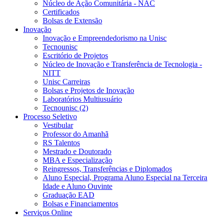
Núcleo de Ação Comunitária - NAC
Certificados
Bolsas de Extensão
Inovação
Inovação e Empreendedorismo na Unisc
Tecnounisc
Escritório de Projetos
Núcleo de Inovação e Transferência de Tecnologia -
NITT
Unisc Carreiras
Bolsas e Projetos de Inovação
Laboratórios Multiusuário
Tecnounisc (2)
Processo Seletivo
Vestibular
Professor do Amanhã
RS Talentos
Mestrado e Doutorado
MBA e Especialização
Reingressos, Transferências e Diplomados
Aluno Especial, Programa Aluno Especial na Terceira
Idade e Aluno Ouvinte
Graduação EAD
Bolsas e Financiamentos
Serviços Online