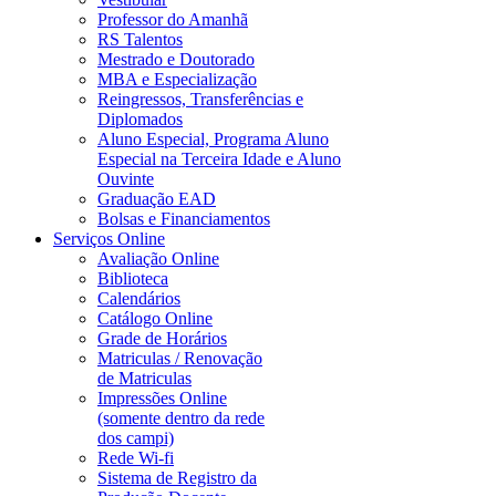
Professor do Amanhã
RS Talentos
Mestrado e Doutorado
MBA e Especialização
Reingressos, Transferências e
Diplomados
Aluno Especial, Programa Aluno
Especial na Terceira Idade e Aluno
Ouvinte
Graduação EAD
Bolsas e Financiamentos
Serviços Online
Avaliação Online
Biblioteca
Calendários
Catálogo Online
Grade de Horários
Matriculas / Renovação
de Matriculas
Impressões Online
(somente dentro da rede
dos campi)
Rede Wi-fi
Sistema de Registro da