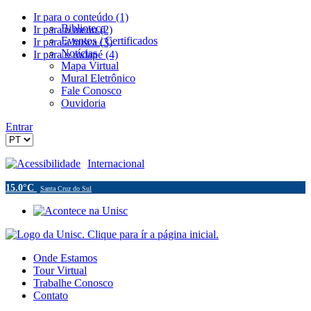
Ir para o conteúdo (1)
Biblioteca
Ir para o menu (2)
Eventos / Certificados
Ir para a busca (3)
Notícias
Ir para o rodapé (4)
Mapa Virtual
Mural Eletrônico
Fale Conosco
Ouvidoria
Entrar
Acessibilidade
Internacional
15.0°C
Santa Cruz do Sul
Onde Estamos
Tour Virtual
Trabalhe Conosco
Contato