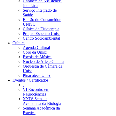
Gabinete de Assistência
Judiciária
Serviço Integrado de
Saúde
Balcão do Consumidor
UNISC
Clínica de Fisioterapia
Projeto Espectro Unisc
Centro Socioambiental
Cultura
Agenda Cultural
Coro da Unisc
Escola de Música
Núcleo de Arte e Cultura
Orquestra de Câmara da
Unisc
Pinacoteca Unisc
Eventos / Certificados
VI Encontro em
Neurociências
XXIV Semana
Acadêmica da Biologia
Semana Acadêmica da
Estética