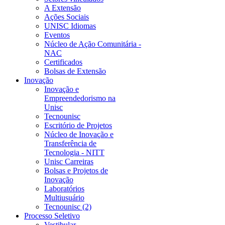
A Extensão
Ações Sociais
UNISC Idiomas
Eventos
Núcleo de Ação Comunitária -
NAC
Certificados
Bolsas de Extensão
Inovação
Inovação e
Empreendedorismo na
Unisc
Tecnounisc
Escritório de Projetos
Núcleo de Inovação e
Transferência de
Tecnologia - NITT
Unisc Carreiras
Bolsas e Projetos de
Inovação
Laboratórios
Multiusuário
Tecnounisc (2)
Processo Seletivo
Vestibular