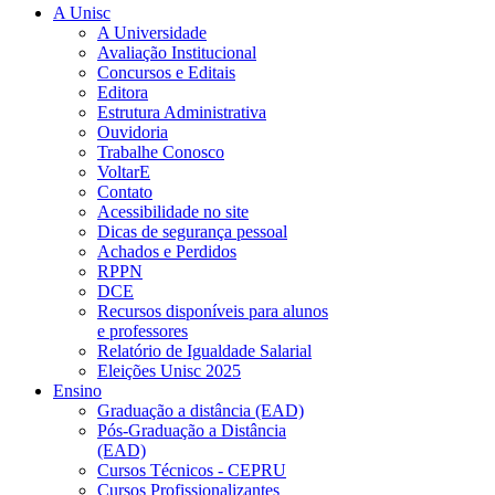
A Unisc
A Universidade
Avaliação Institucional
Concursos e Editais
Editora
Estrutura Administrativa
Ouvidoria
Trabalhe Conosco
VoltarE
Contato
Acessibilidade no site
Dicas de segurança pessoal
Achados e Perdidos
RPPN
DCE
Recursos disponíveis para alunos
e professores
Relatório de Igualdade Salarial
Eleições Unisc 2025
Ensino
Graduação a distância (EAD)
Pós-Graduação a Distância
(EAD)
Cursos Técnicos - CEPRU
Cursos Profissionalizantes