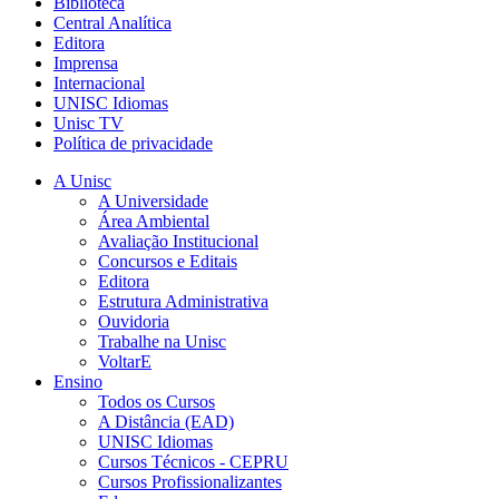
Biblioteca
Central Analítica
Editora
Imprensa
Internacional
UNISC Idiomas
Unisc TV
Política de privacidade
A Unisc
A Universidade
Área Ambiental
Avaliação Institucional
Concursos e Editais
Editora
Estrutura Administrativa
Ouvidoria
Trabalhe na Unisc
VoltarE
Ensino
Todos os Cursos
A Distância (EAD)
UNISC Idiomas
Cursos Técnicos - CEPRU
Cursos Profissionalizantes