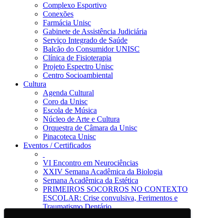
Complexo Esportivo
Conexões
Farmácia Unisc
Gabinete de Assistência Judiciária
Serviço Integrado de Saúde
Balcão do Consumidor UNISC
Clínica de Fisioterapia
Projeto Espectro Unisc
Centro Socioambiental
Cultura
Agenda Cultural
Coro da Unisc
Escola de Música
Núcleo de Arte e Cultura
Orquestra de Câmara da Unisc
Pinacoteca Unisc
Eventos / Certificados
VI Encontro em Neurociências
XXIV Semana Acadêmica da Biologia
Semana Acadêmica da Estética
PRIMEIROS SOCORROS NO CONTEXTO
ESCOLAR: Crise convulsiva, Ferimentos e
Traumatismo Dentário
Notícias