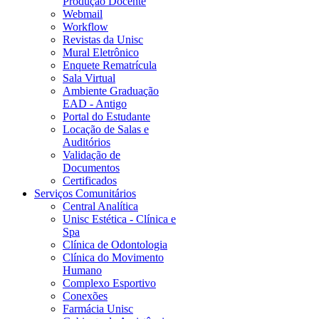
Produção Docente
Webmail
Workflow
Revistas da Unisc
Mural Eletrônico
Enquete Rematrícula
Sala Virtual
Ambiente Graduação
EAD - Antigo
Portal do Estudante
Locação de Salas e
Auditórios
Validação de
Documentos
Certificados
Serviços Comunitários
Central Analítica
Unisc Estética - Clínica e
Spa
Clínica de Odontologia
Clínica do Movimento
Humano
Complexo Esportivo
Conexões
Farmácia Unisc