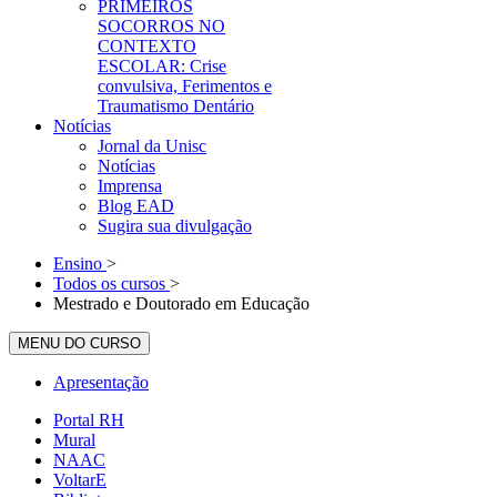
PRIMEIROS
SOCORROS NO
CONTEXTO
ESCOLAR: Crise
convulsiva, Ferimentos e
Traumatismo Dentário
Notícias
Jornal da Unisc
Notícias
Imprensa
Blog EAD
Sugira sua divulgação
Ensino
>
Todos os cursos
>
Mestrado e Doutorado em Educação
MENU DO CURSO
Apresentação
Portal RH
Mural
NAAC
VoltarE