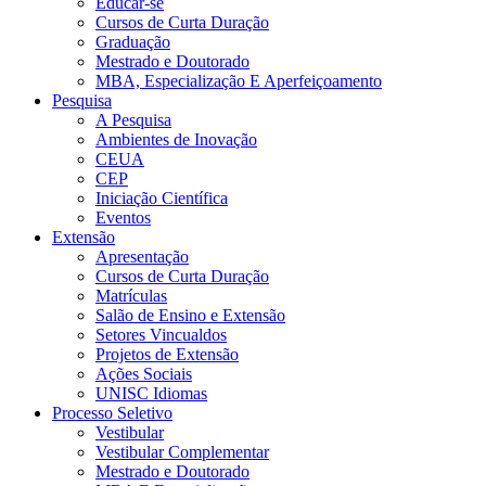
Educar-se
Cursos de Curta Duração
Graduação
Mestrado e Doutorado
MBA, Especialização E Aperfeiçoamento
Pesquisa
A Pesquisa
Ambientes de Inovação
CEUA
CEP
Iniciação Científica
Eventos
Extensão
Apresentação
Cursos de Curta Duração
Matrículas
Salão de Ensino e Extensão
Setores Vincualdos
Projetos de Extensão
Ações Sociais
UNISC Idiomas
Processo Seletivo
Vestibular
Vestibular Complementar
Mestrado e Doutorado