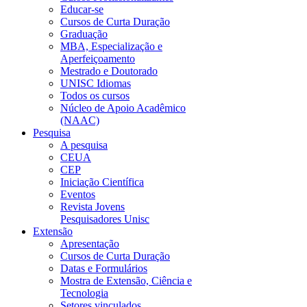
Educar-se
Cursos de Curta Duração
Graduação
MBA, Especialização e
Aperfeiçoamento
Mestrado e Doutorado
UNISC Idiomas
Todos os cursos
Núcleo de Apoio Acadêmico
(NAAC)
Pesquisa
A pesquisa
CEUA
CEP
Iniciação Científica
Eventos
Revista Jovens
Pesquisadores Unisc
Extensão
Apresentação
Cursos de Curta Duração
Datas e Formulários
Mostra de Extensão, Ciência e
Tecnologia
Setores vinculados