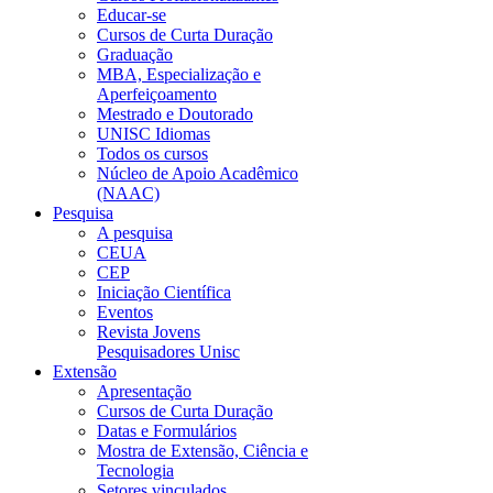
Educar-se
Cursos de Curta Duração
Graduação
MBA, Especialização e
Aperfeiçoamento
Mestrado e Doutorado
UNISC Idiomas
Todos os cursos
Núcleo de Apoio Acadêmico
(NAAC)
Pesquisa
A pesquisa
CEUA
CEP
Iniciação Científica
Eventos
Revista Jovens
Pesquisadores Unisc
Extensão
Apresentação
Cursos de Curta Duração
Datas e Formulários
Mostra de Extensão, Ciência e
Tecnologia
Setores vinculados