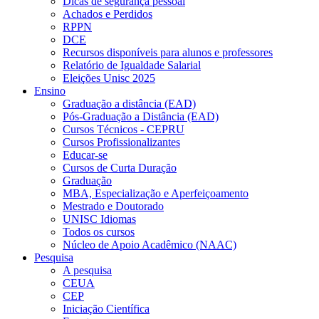
Dicas de segurança pessoal
Achados e Perdidos
RPPN
DCE
Recursos disponíveis para alunos e professores
Relatório de Igualdade Salarial
Eleições Unisc 2025
Ensino
Graduação a distância (EAD)
Pós-Graduação a Distância (EAD)
Cursos Técnicos - CEPRU
Cursos Profissionalizantes
Educar-se
Cursos de Curta Duração
Graduação
MBA, Especialização e Aperfeiçoamento
Mestrado e Doutorado
UNISC Idiomas
Todos os cursos
Núcleo de Apoio Acadêmico (NAAC)
Pesquisa
A pesquisa
CEUA
CEP
Iniciação Científica