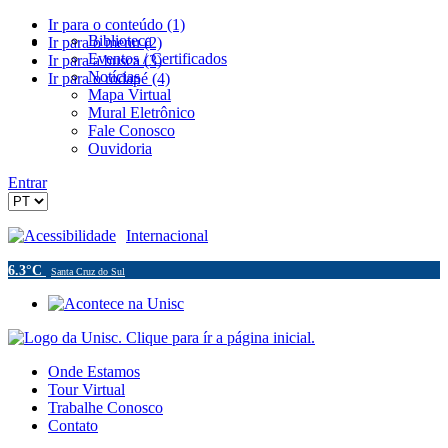
Ir para o conteúdo (1)
Biblioteca
Ir para o menu (2)
Eventos / Certificados
Ir para a busca (3)
Notícias
Ir para o rodapé (4)
Mapa Virtual
Mural Eletrônico
Fale Conosco
Ouvidoria
Entrar
Acessibilidade
Internacional
6.3°C
Santa Cruz do Sul
Onde Estamos
Tour Virtual
Trabalhe Conosco
Contato