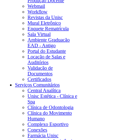
Produção Docente
Webmail
Workflow
Revistas da Unisc
Mural Eletrônico
Enquete Rematrícula
Sala Virtual
Ambiente Graduação
EAD - Antigo
Portal do Estudante
Locação de Salas e
Auditórios
Validação de
Documentos
Certificados
Serviços Comunitários
Central Analítica
Unisc Estética - Clínica e
Spa
Clínica de Odontologia
Clínica do Movimento
Humano
Complexo Esportivo
Conexões
Farmácia Unisc