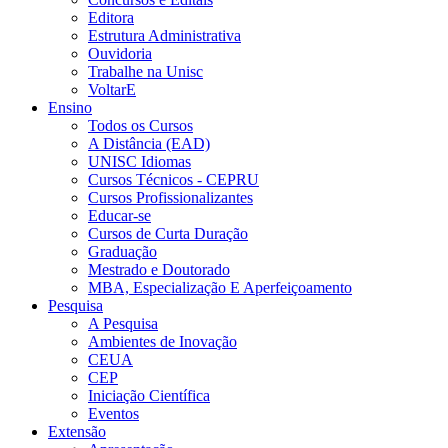
Editora
Estrutura Administrativa
Ouvidoria
Trabalhe na Unisc
VoltarE
Ensino
Todos os Cursos
A Distância (EAD)
UNISC Idiomas
Cursos Técnicos - CEPRU
Cursos Profissionalizantes
Educar-se
Cursos de Curta Duração
Graduação
Mestrado e Doutorado
MBA, Especialização E Aperfeiçoamento
Pesquisa
A Pesquisa
Ambientes de Inovação
CEUA
CEP
Iniciação Científica
Eventos
Extensão