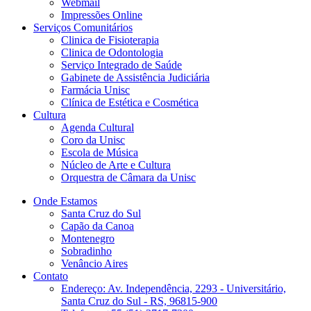
Webmail
Impressões Online
Serviços Comunitários
Clinica de Fisioterapia
Clinica de Odontologia
Serviço Integrado de Saúde
Gabinete de Assistência Judiciária
Farmácia Unisc
Clínica de Estética e Cosmética
Cultura
Agenda Cultural
Coro da Unisc
Escola de Música
Núcleo de Arte e Cultura
Orquestra de Câmara da Unisc
Onde Estamos
Santa Cruz do Sul
Capão da Canoa
Montenegro
Sobradinho
Venâncio Aires
Contato
Endereço: Av. Independência, 2293 - Universitário,
Santa Cruz do Sul - RS, 96815-900