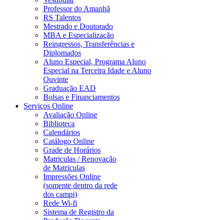
Professor do Amanhã
RS Talentos
Mestrado e Doutorado
MBA e Especialização
Reingressos, Transferências e
Diplomados
Aluno Especial, Programa Aluno
Especial na Terceira Idade e Aluno
Ouvinte
Graduação EAD
Bolsas e Financiamentos
Serviços Online
Avaliação Online
Biblioteca
Calendários
Catálogo Online
Grade de Horários
Matriculas / Renovação
de Matriculas
Impressões Online
(somente dentro da rede
dos campi)
Rede Wi-fi
Sistema de Registro da