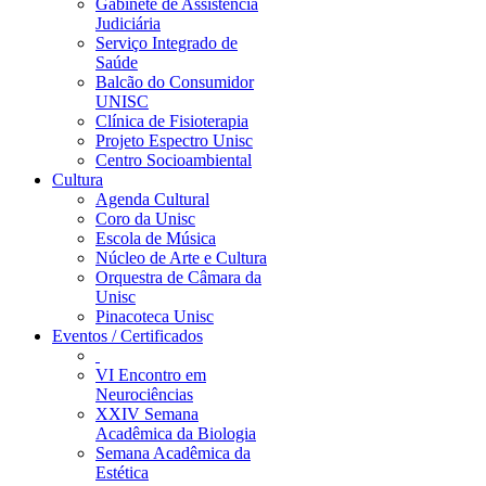
Gabinete de Assistência
Judiciária
Serviço Integrado de
Saúde
Balcão do Consumidor
UNISC
Clínica de Fisioterapia
Projeto Espectro Unisc
Centro Socioambiental
Cultura
Agenda Cultural
Coro da Unisc
Escola de Música
Núcleo de Arte e Cultura
Orquestra de Câmara da
Unisc
Pinacoteca Unisc
Eventos / Certificados
VI Encontro em
Neurociências
XXIV Semana
Acadêmica da Biologia
Semana Acadêmica da
Estética