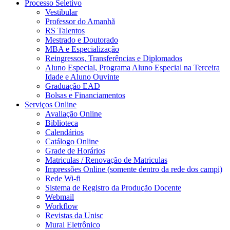
Processo Seletivo
Vestibular
Professor do Amanhã
RS Talentos
Mestrado e Doutorado
MBA e Especialização
Reingressos, Transferências e Diplomados
Aluno Especial, Programa Aluno Especial na Terceira
Idade e Aluno Ouvinte
Graduação EAD
Bolsas e Financiamentos
Serviços Online
Avaliação Online
Biblioteca
Calendários
Catálogo Online
Grade de Horários
Matriculas / Renovação de Matriculas
Impressões Online (somente dentro da rede dos campi)
Rede Wi-fi
Sistema de Registro da Produção Docente
Webmail
Workflow
Revistas da Unisc
Mural Eletrônico