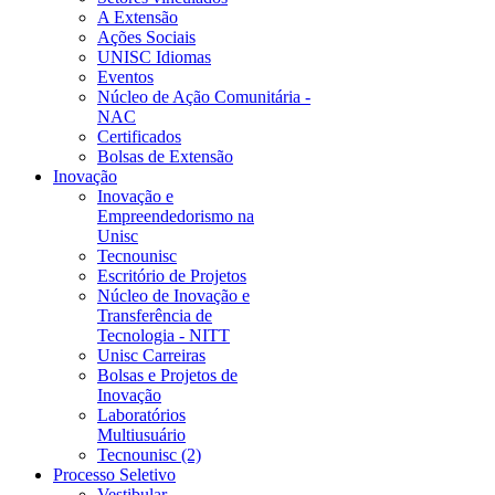
A Extensão
Ações Sociais
UNISC Idiomas
Eventos
Núcleo de Ação Comunitária -
NAC
Certificados
Bolsas de Extensão
Inovação
Inovação e
Empreendedorismo na
Unisc
Tecnounisc
Escritório de Projetos
Núcleo de Inovação e
Transferência de
Tecnologia - NITT
Unisc Carreiras
Bolsas e Projetos de
Inovação
Laboratórios
Multiusuário
Tecnounisc (2)
Processo Seletivo
Vestibular