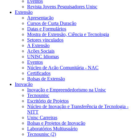
Eventos
Revista Jovens Pesquisadores Unisc
Extensão
Apresentação
Cursos de Curta Duração
Datas e Formulários
Mostra de Extensão, Ciência e Tecnologia
Setores vinculados
A Extensão
Ações Sociais
UNISC Idiomas
Eventos
Núcleo de Ação Comunitária - NAC
Certificados
Bolsas de Extensão
Inovação
Inovação e Empreendedorismo na Unisc
Tecnounisc
Escritório de Projetos
Núcleo de Inovação e Transferência de Tecnologia -
NITT
Unisc Carreiras
Bolsas e Projetos de Inovação
Laboratórios Multiusuário
Tecnounisc (2)