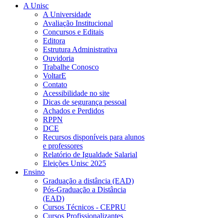
A Unisc
A Universidade
Avaliação Institucional
Concursos e Editais
Editora
Estrutura Administrativa
Ouvidoria
Trabalhe Conosco
VoltarE
Contato
Acessibilidade no site
Dicas de segurança pessoal
Achados e Perdidos
RPPN
DCE
Recursos disponíveis para alunos
e professores
Relatório de Igualdade Salarial
Eleições Unisc 2025
Ensino
Graduação a distância (EAD)
Pós-Graduação a Distância
(EAD)
Cursos Técnicos - CEPRU
Cursos Profissionalizantes