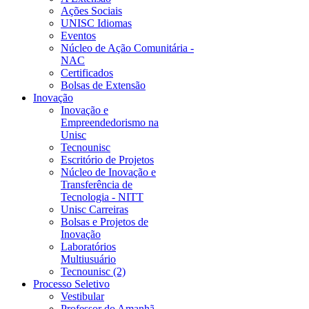
Ações Sociais
UNISC Idiomas
Eventos
Núcleo de Ação Comunitária -
NAC
Certificados
Bolsas de Extensão
Inovação
Inovação e
Empreendedorismo na
Unisc
Tecnounisc
Escritório de Projetos
Núcleo de Inovação e
Transferência de
Tecnologia - NITT
Unisc Carreiras
Bolsas e Projetos de
Inovação
Laboratórios
Multiusuário
Tecnounisc (2)
Processo Seletivo
Vestibular
Professor do Amanhã