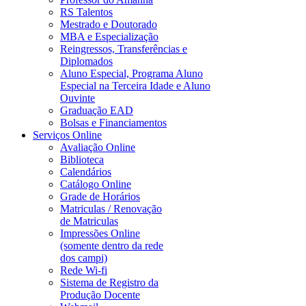
RS Talentos
Mestrado e Doutorado
MBA e Especialização
Reingressos, Transferências e
Diplomados
Aluno Especial, Programa Aluno
Especial na Terceira Idade e Aluno
Ouvinte
Graduação EAD
Bolsas e Financiamentos
Serviços Online
Avaliação Online
Biblioteca
Calendários
Catálogo Online
Grade de Horários
Matriculas / Renovação
de Matriculas
Impressões Online
(somente dentro da rede
dos campi)
Rede Wi-fi
Sistema de Registro da
Produção Docente