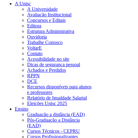
A Unisc
A Universidade
Avaliação Institucional
Concursos e Editais
Editora
Estrutura Administrativa
Ouvidoria
Trabalhe Conosco
VoltarE
Contato
Acessibilidade no site
Dicas de segurança pessoal
Achados e Perdidos
RPPN
DCE
Recursos disponíveis para alunos
e professores
Relatório de Igualdade Salarial
Eleições Unisc 2025
Ensino
Graduação a distância (EAD)
Pós-Graduação a Distância
(EAD)
Cursos Técnicos - CEPRU
Cursos Profissionalizantes