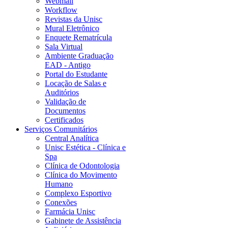
Webmail
Workflow
Revistas da Unisc
Mural Eletrônico
Enquete Rematrícula
Sala Virtual
Ambiente Graduação
EAD - Antigo
Portal do Estudante
Locação de Salas e
Auditórios
Validação de
Documentos
Certificados
Serviços Comunitários
Central Analítica
Unisc Estética - Clínica e
Spa
Clínica de Odontologia
Clínica do Movimento
Humano
Complexo Esportivo
Conexões
Farmácia Unisc
Gabinete de Assistência