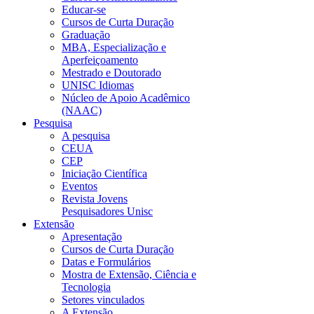
Educar-se
Cursos de Curta Duração
Graduação
MBA, Especialização e
Aperfeiçoamento
Mestrado e Doutorado
UNISC Idiomas
Núcleo de Apoio Acadêmico
(NAAC)
Pesquisa
A pesquisa
CEUA
CEP
Iniciação Científica
Eventos
Revista Jovens
Pesquisadores Unisc
Extensão
Apresentação
Cursos de Curta Duração
Datas e Formulários
Mostra de Extensão, Ciência e
Tecnologia
Setores vinculados
A Extensão