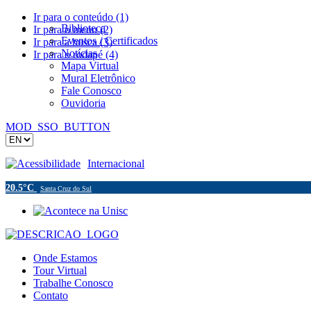
Ir para o conteúdo (1)
Biblioteca
Ir para o menu (2)
Eventos / Certificados
Ir para a busca (3)
Notícias
Ir para o rodapé (4)
Mapa Virtual
Mural Eletrônico
Fale Conosco
Ouvidoria
MOD_SSO_BUTTON
Acessibilidade
Internacional
20.5°C
Santa Cruz do Sul
Onde Estamos
Tour Virtual
Trabalhe Conosco
Contato