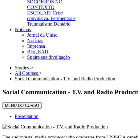
SOCORROS NO
CONTEXTO
ESCOLAR: Crise
convulsiva, Ferimentos e
Traumatismo Dentário
Notícias
Jornal da Unisc
Notícias
Imprensa
Blog EAD
Sugira sua divulgação
Studies
>
All Courses
>
Social Communication - T.V. and Radio Production
Social Communication - T.V. and Radio Product
MENU DO CURSO
Presentation
The audiovisual media producer who graduates from UNISC is capable 