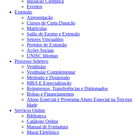
Iniciação Científica
Eventos
Extensão
Apresentação
Cursos de Curta Duração
Matrículas
Salão de Ensino e Extensão
Setores Vincualdos
Projetos de Extensão
Ações Sociais
UNISC Idiomas
Processo Seletivo
Vestibular
Vestibular Complementar
Mestrado e Doutorado
MBA E Especialização
Reingressos, Transferências e Diplomados
Bolsas e Financiamentos
Aluno Especial e Programa Aluno Especial na Terceira
Idade
Serviços Online
Biblioteca
Catálogo Online
Manual de Formatura
Mural Eletrônico