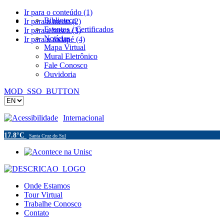
Ir para o conteúdo (1)
Biblioteca
Ir para o menu (2)
Eventos / Certificados
Ir para a busca (3)
Notícias
Ir para o rodapé (4)
Mapa Virtual
Mural Eletrônico
Fale Conosco
Ouvidoria
MOD_SSO_BUTTON
Acessibilidade
Internacional
17.8°C
Santa Cruz do Sul
Onde Estamos
Tour Virtual
Trabalhe Conosco
Contato