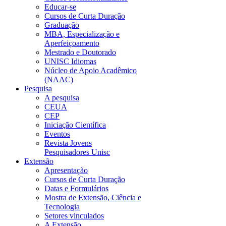
Educar-se
Cursos de Curta Duração
Graduação
MBA, Especialização e
Aperfeiçoamento
Mestrado e Doutorado
UNISC Idiomas
Núcleo de Apoio Acadêmico
(NAAC)
Pesquisa
A pesquisa
CEUA
CEP
Iniciação Científica
Eventos
Revista Jovens
Pesquisadores Unisc
Extensão
Apresentação
Cursos de Curta Duração
Datas e Formulários
Mostra de Extensão, Ciência e
Tecnologia
Setores vinculados
A Extensão