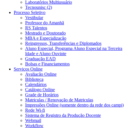
Laboratórios Multiusuário
Tecnounisc (2)
Processo Seletivo
Vestibular
Professor do Amanhã
RS Talentos
Mestrado e Doutorado
MBA e Especialização
Reingressos, Transferências e Diplomados
Aluno Especial, Programa Aluno Especial na Terceira
Idade e Aluno Ouvinte
Graduação EAD
Bolsas e Financiamentos
Serviços Online
Avaliação Online
Biblioteca
Calendários
Catálogo Online
Grade de Horários
Matriculas / Renovação de Matriculas
Impressões Online (somente dentro da rede dos campi)
Rede Wi-fi
Sistema de Registro da Produção Docente
Webmail
Workflow