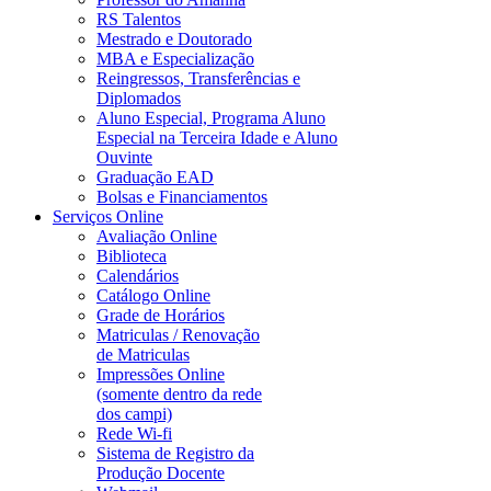
RS Talentos
Mestrado e Doutorado
MBA e Especialização
Reingressos, Transferências e
Diplomados
Aluno Especial, Programa Aluno
Especial na Terceira Idade e Aluno
Ouvinte
Graduação EAD
Bolsas e Financiamentos
Serviços Online
Avaliação Online
Biblioteca
Calendários
Catálogo Online
Grade de Horários
Matriculas / Renovação
de Matriculas
Impressões Online
(somente dentro da rede
dos campi)
Rede Wi-fi
Sistema de Registro da
Produção Docente