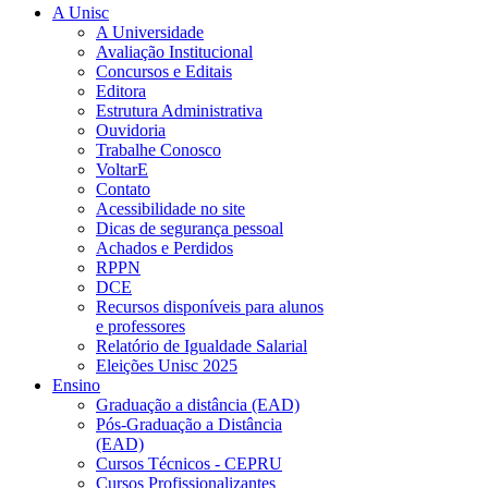
A Unisc
A Universidade
Avaliação Institucional
Concursos e Editais
Editora
Estrutura Administrativa
Ouvidoria
Trabalhe Conosco
VoltarE
Contato
Acessibilidade no site
Dicas de segurança pessoal
Achados e Perdidos
RPPN
DCE
Recursos disponíveis para alunos
e professores
Relatório de Igualdade Salarial
Eleições Unisc 2025
Ensino
Graduação a distância (EAD)
Pós-Graduação a Distância
(EAD)
Cursos Técnicos - CEPRU
Cursos Profissionalizantes