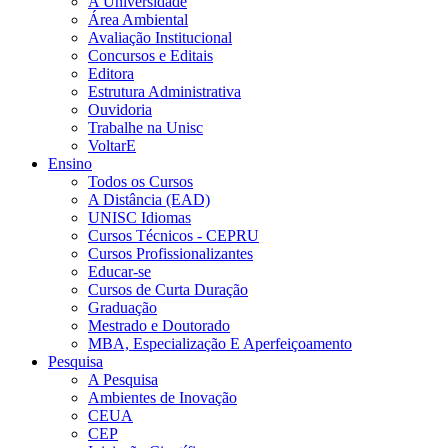
A Universidade
Área Ambiental
Avaliação Institucional
Concursos e Editais
Editora
Estrutura Administrativa
Ouvidoria
Trabalhe na Unisc
VoltarE
Ensino
Todos os Cursos
A Distância (EAD)
UNISC Idiomas
Cursos Técnicos - CEPRU
Cursos Profissionalizantes
Educar-se
Cursos de Curta Duração
Graduação
Mestrado e Doutorado
MBA, Especialização E Aperfeiçoamento
Pesquisa
A Pesquisa
Ambientes de Inovação
CEUA
CEP