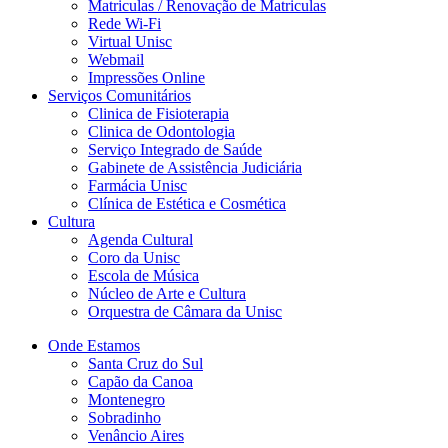
Matriculas / Renovação de Matriculas
Rede Wi-Fi
Virtual Unisc
Webmail
Impressões Online
Serviços Comunitários
Clinica de Fisioterapia
Clinica de Odontologia
Serviço Integrado de Saúde
Gabinete de Assistência Judiciária
Farmácia Unisc
Clínica de Estética e Cosmética
Cultura
Agenda Cultural
Coro da Unisc
Escola de Música
Núcleo de Arte e Cultura
Orquestra de Câmara da Unisc
Onde Estamos
Santa Cruz do Sul
Capão da Canoa
Montenegro
Sobradinho
Venâncio Aires