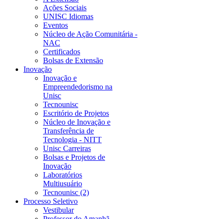
Ações Sociais
UNISC Idiomas
Eventos
Núcleo de Ação Comunitária -
NAC
Certificados
Bolsas de Extensão
Inovação
Inovação e
Empreendedorismo na
Unisc
Tecnounisc
Escritório de Projetos
Núcleo de Inovação e
Transferência de
Tecnologia - NITT
Unisc Carreiras
Bolsas e Projetos de
Inovação
Laboratórios
Multiusuário
Tecnounisc (2)
Processo Seletivo
Vestibular
Professor do Amanhã