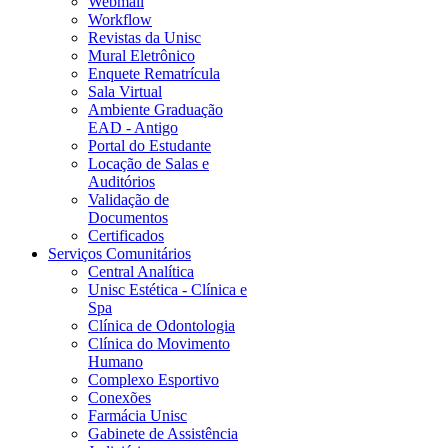
Webmail
Workflow
Revistas da Unisc
Mural Eletrônico
Enquete Rematrícula
Sala Virtual
Ambiente Graduação
EAD - Antigo
Portal do Estudante
Locação de Salas e
Auditórios
Validação de
Documentos
Certificados
Serviços Comunitários
Central Analítica
Unisc Estética - Clínica e
Spa
Clínica de Odontologia
Clínica do Movimento
Humano
Complexo Esportivo
Conexões
Farmácia Unisc
Gabinete de Assistência