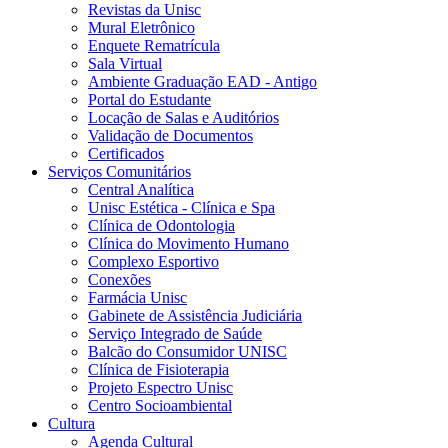
Revistas da Unisc
Mural Eletrônico
Enquete Rematrícula
Sala Virtual
Ambiente Graduação EAD - Antigo
Portal do Estudante
Locação de Salas e Auditórios
Validação de Documentos
Certificados
Serviços Comunitários
Central Analítica
Unisc Estética - Clínica e Spa
Clínica de Odontologia
Clínica do Movimento Humano
Complexo Esportivo
Conexões
Farmácia Unisc
Gabinete de Assistência Judiciária
Serviço Integrado de Saúde
Balcão do Consumidor UNISC
Clínica de Fisioterapia
Projeto Espectro Unisc
Centro Socioambiental
Cultura
Agenda Cultural