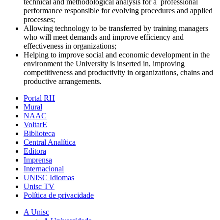
technical and methodological analysis for a professional
performance responsible for evolving procedures and applied
processes;
Allowing technology to be transferred by training managers
who will meet demands and improve efficiency and
effectiveness in organizations;
Helping to improve social and economic development in the
environment the University is inserted in, improving
competitiveness and productivity in organizations, chains and
productive arrangements.
Portal RH
Mural
NAAC
VoltarE
Biblioteca
Central Analítica
Editora
Imprensa
Internacional
UNISC Idiomas
Unisc TV
Política de privacidade
A Unisc