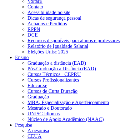
VoltarE
Contato
Acessibilidade no site
Dicas de segurança pessoal
Achados e Perdidos
RPPN
DCE
Recursos disponíveis para alunos e professores
Relatório de Igualdade Salarial
Eleições Unisc 2025
Ensino
Graduação a distância (EAD)
Pós-Graduação a Distância (EAD)
Cursos Técnicos - CEPRU
Cursos Profissionalizantes
Educar-se
Cursos de Curta Duração
Graduação
MBA, Especialização e Aperfeiçoamento
Mestrado e Doutorado
UNISC Idiomas
Núcleo de Apoio Acadêmico (NAAC)
Pesquisa
A pesquisa
CEUA