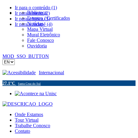
Ir para o conteúdo (1)
Biblioteca
Ir para o menu (2)
Eventos / Certificados
Ir para a busca (3)
Notícias
Ir para o rodapé (4)
Mapa Virtual
Mural Eletrônico
Fale Conosco
Ouvidoria
MOD_SSO_BUTTON
Acessibilidade
Internacional
27.1°C
Santa Cruz do Sul
Onde Estamos
Tour Virtual
Trabalhe Conosco
Contato