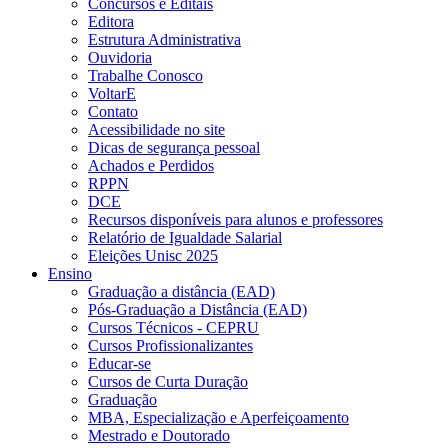
Concursos e Editais
Editora
Estrutura Administrativa
Ouvidoria
Trabalhe Conosco
VoltarE
Contato
Acessibilidade no site
Dicas de segurança pessoal
Achados e Perdidos
RPPN
DCE
Recursos disponíveis para alunos e professores
Relatório de Igualdade Salarial
Eleições Unisc 2025
Ensino
Graduação a distância (EAD)
Pós-Graduação a Distância (EAD)
Cursos Técnicos - CEPRU
Cursos Profissionalizantes
Educar-se
Cursos de Curta Duração
Graduação
MBA, Especialização e Aperfeiçoamento
Mestrado e Doutorado