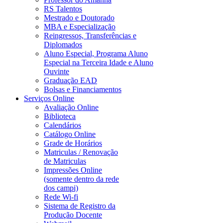
RS Talentos
Mestrado e Doutorado
MBA e Especialização
Reingressos, Transferências e
Diplomados
Aluno Especial, Programa Aluno
Especial na Terceira Idade e Aluno
Ouvinte
Graduação EAD
Bolsas e Financiamentos
Serviços Online
Avaliação Online
Biblioteca
Calendários
Catálogo Online
Grade de Horários
Matriculas / Renovação
de Matriculas
Impressões Online
(somente dentro da rede
dos campi)
Rede Wi-fi
Sistema de Registro da
Produção Docente