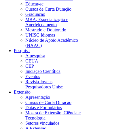
Educar-se
Cursos de Curta Duração
Graduação
MBA, Especialização e
Aperfeiçoamento
Mestrado e Doutorado
UNISC Idiomas
Núcleo de Apoio Acadêmico
(NAAC)
Pesquisa
A pesquisa
CEUA
CEP
Iniciação Científica
Eventos
Revista Jovens
Pesquisadores Unisc
Extensão
Apresentação
Cursos de Curta Duração
Datas e Formulários
Mostra de Extensão, Ciência e
Tecnologia
Setores vinculados
A Extensão