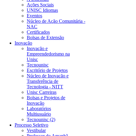
Ações Sociais
UNISC Idiomas
Eventos
Núcleo de Ação Comunitária -
NAC
Certificados
Bolsas de Extensão
Inovação
Inovação e
Empreendedorismo na
Unisc
Tecnounisc
Escritório de Projetos
Núcleo de Inovação e
Transferência de
Tecnologia - NITT
Unisc Carreiras
Bolsas e Projetos de
Inovação
Laboratórios
Multiusuário
Tecnounisc (2)
Processo Seletivo
Vestibular
Professor do Amanhã