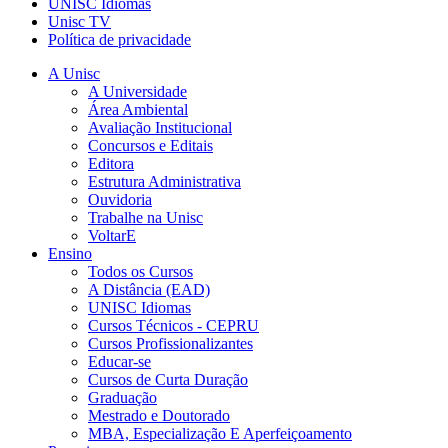
UNISC Idiomas
Unisc TV
Política de privacidade
A Unisc
A Universidade
Área Ambiental
Avaliação Institucional
Concursos e Editais
Editora
Estrutura Administrativa
Ouvidoria
Trabalhe na Unisc
VoltarE
Ensino
Todos os Cursos
A Distância (EAD)
UNISC Idiomas
Cursos Técnicos - CEPRU
Cursos Profissionalizantes
Educar-se
Cursos de Curta Duração
Graduação
Mestrado e Doutorado
MBA, Especialização E Aperfeiçoamento