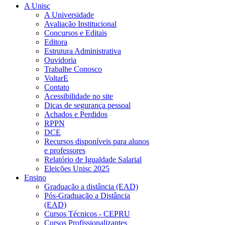
A Unisc
A Universidade
Avaliação Institucional
Concursos e Editais
Editora
Estrutura Administrativa
Ouvidoria
Trabalhe Conosco
VoltarE
Contato
Acessibilidade no site
Dicas de segurança pessoal
Achados e Perdidos
RPPN
DCE
Recursos disponíveis para alunos
e professores
Relatório de Igualdade Salarial
Eleições Unisc 2025
Ensino
Graduação a distância (EAD)
Pós-Graduação a Distância
(EAD)
Cursos Técnicos - CEPRU
Cursos Profissionalizantes