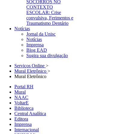
SOCORROS NO
CONTEXTO
ESCOLAR: Crise
convulsiva, Ferimentos e
Traumatismo Dentário
Notícias
Jornal da Unisc
Notícias
Imprensa
Blog EAD
Sugira sua divulgação
Serviços Online
>
Mural Eletrônico
>
Mural Eletrônico
Portal RH
Mural
NAAC
VoltarE
Biblioteca
Central Analítica
Editora
Imprensa
Internacional