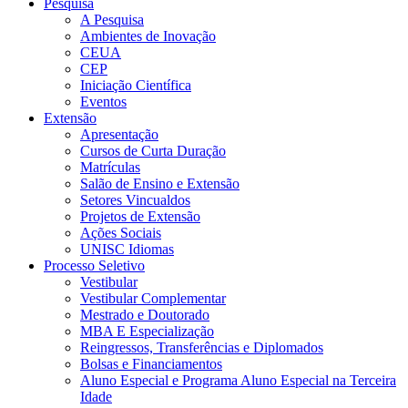
Pesquisa
A Pesquisa
Ambientes de Inovação
CEUA
CEP
Iniciação Científica
Eventos
Extensão
Apresentação
Cursos de Curta Duração
Matrículas
Salão de Ensino e Extensão
Setores Vincualdos
Projetos de Extensão
Ações Sociais
UNISC Idiomas
Processo Seletivo
Vestibular
Vestibular Complementar
Mestrado e Doutorado
MBA E Especialização
Reingressos, Transferências e Diplomados
Bolsas e Financiamentos
Aluno Especial e Programa Aluno Especial na Terceira
Idade