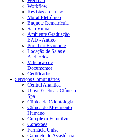
Webmail
Workflow
Revistas da Unisc
Mural Eletrônico
Enquete Rematrícula
Sala Virtual
Ambiente Graduação
EAD - Antigo
Portal do Estudante
Locação de Salas e
Auditórios
Validação de
Documentos
Certificados
Serviços Comunitários
Central Analítica
Unisc Estética - Clínica e
Spa
Clínica de Odontologia
Clínica do Movimento
Humano
Complexo Esportivo
Conexões
Farmácia Unisc
Gabinete de Assistência