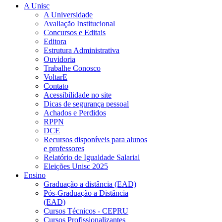
A Unisc
A Universidade
Avaliação Institucional
Concursos e Editais
Editora
Estrutura Administrativa
Ouvidoria
Trabalhe Conosco
VoltarE
Contato
Acessibilidade no site
Dicas de segurança pessoal
Achados e Perdidos
RPPN
DCE
Recursos disponíveis para alunos
e professores
Relatório de Igualdade Salarial
Eleições Unisc 2025
Ensino
Graduação a distância (EAD)
Pós-Graduação a Distância
(EAD)
Cursos Técnicos - CEPRU
Cursos Profissionalizantes