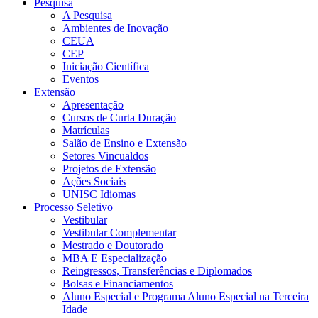
Pesquisa
A Pesquisa
Ambientes de Inovação
CEUA
CEP
Iniciação Científica
Eventos
Extensão
Apresentação
Cursos de Curta Duração
Matrículas
Salão de Ensino e Extensão
Setores Vincualdos
Projetos de Extensão
Ações Sociais
UNISC Idiomas
Processo Seletivo
Vestibular
Vestibular Complementar
Mestrado e Doutorado
MBA E Especialização
Reingressos, Transferências e Diplomados
Bolsas e Financiamentos
Aluno Especial e Programa Aluno Especial na Terceira
Idade