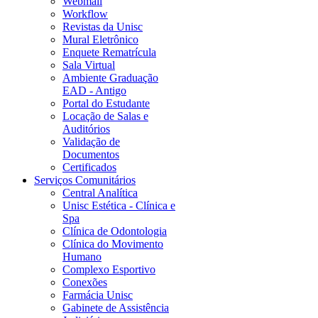
Webmail
Workflow
Revistas da Unisc
Mural Eletrônico
Enquete Rematrícula
Sala Virtual
Ambiente Graduação
EAD - Antigo
Portal do Estudante
Locação de Salas e
Auditórios
Validação de
Documentos
Certificados
Serviços Comunitários
Central Analítica
Unisc Estética - Clínica e
Spa
Clínica de Odontologia
Clínica do Movimento
Humano
Complexo Esportivo
Conexões
Farmácia Unisc
Gabinete de Assistência