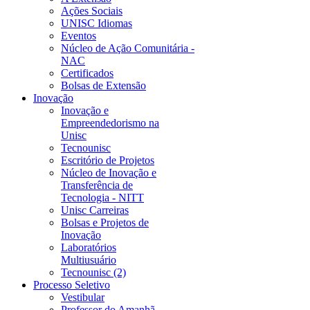
Ações Sociais
UNISC Idiomas
Eventos
Núcleo de Ação Comunitária -
NAC
Certificados
Bolsas de Extensão
Inovação
Inovação e
Empreendedorismo na
Unisc
Tecnounisc
Escritório de Projetos
Núcleo de Inovação e
Transferência de
Tecnologia - NITT
Unisc Carreiras
Bolsas e Projetos de
Inovação
Laboratórios
Multiusuário
Tecnounisc (2)
Processo Seletivo
Vestibular
Professor do Amanhã