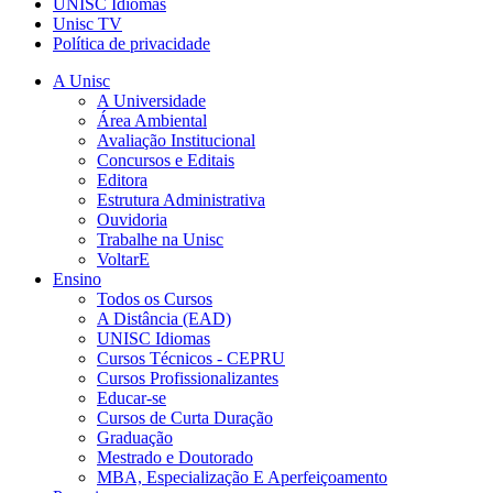
UNISC Idiomas
Unisc TV
Política de privacidade
A Unisc
A Universidade
Área Ambiental
Avaliação Institucional
Concursos e Editais
Editora
Estrutura Administrativa
Ouvidoria
Trabalhe na Unisc
VoltarE
Ensino
Todos os Cursos
A Distância (EAD)
UNISC Idiomas
Cursos Técnicos - CEPRU
Cursos Profissionalizantes
Educar-se
Cursos de Curta Duração
Graduação
Mestrado e Doutorado
MBA, Especialização E Aperfeiçoamento