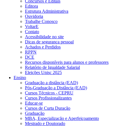
Concursos e Editais
Editora
Estrutura Administrativa
Ouvidoria
Trabalhe Conosco
VoltarE
Contato
Acessibilidade no site
Dicas de segurança pessoal
Achados e Perdidos
RPPN
DCE
Recursos disponíveis para alunos e professores
Relatório de Igualdade Salarial
Eleições Unisc 2025
Ensino
Graduação a distância (EAD)
Pós-Graduação a Distância (EAD)
Cursos Técnicos - CEPRU
Cursos Profissionalizantes
Educar-se
Cursos de Curta Duração
Graduação
MBA, Especialização e Aperfeiçoamento
Mestrado e Doutorado