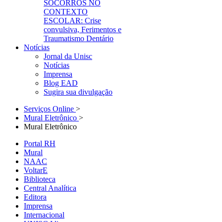
SOCORROS NO
CONTEXTO
ESCOLAR: Crise
convulsiva, Ferimentos e
Traumatismo Dentário
Notícias
Jornal da Unisc
Notícias
Imprensa
Blog EAD
Sugira sua divulgação
Serviços Online
>
Mural Eletrônico
>
Mural Eletrônico
Portal RH
Mural
NAAC
VoltarE
Biblioteca
Central Analítica
Editora
Imprensa
Internacional