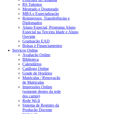
RS Talentos
Mestrado e Doutorado
MBA e Especialização
Reingressos, Transferências e
Diplomados
Aluno Especial, Programa Aluno
Especial na Terceira Idade e Aluno
Ouvinte
Graduação EAD
Bolsas e Financiamentos
Serviços Online
Avaliação Online
Biblioteca
Calendários
Catálogo Online
Grade de Horários
Matriculas / Renovação
de Matriculas
Impressões Online
(somente dentro da rede
dos campi)
Rede Wi-fi
Sistema de Registro da
Produção Docente