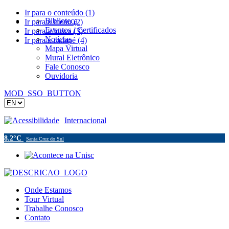
Ir para o conteúdo (1)
Biblioteca
Ir para o menu (2)
Eventos / Certificados
Ir para a busca (3)
Notícias
Ir para o rodapé (4)
Mapa Virtual
Mural Eletrônico
Fale Conosco
Ouvidoria
MOD_SSO_BUTTON
Acessibilidade
Internacional
8.2°C
Santa Cruz do Sul
Onde Estamos
Tour Virtual
Trabalhe Conosco
Contato