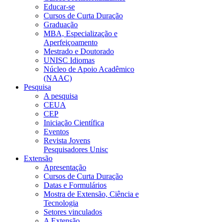
Educar-se
Cursos de Curta Duração
Graduação
MBA, Especialização e
Aperfeiçoamento
Mestrado e Doutorado
UNISC Idiomas
Núcleo de Apoio Acadêmico
(NAAC)
Pesquisa
A pesquisa
CEUA
CEP
Iniciação Científica
Eventos
Revista Jovens
Pesquisadores Unisc
Extensão
Apresentação
Cursos de Curta Duração
Datas e Formulários
Mostra de Extensão, Ciência e
Tecnologia
Setores vinculados
A Extensão