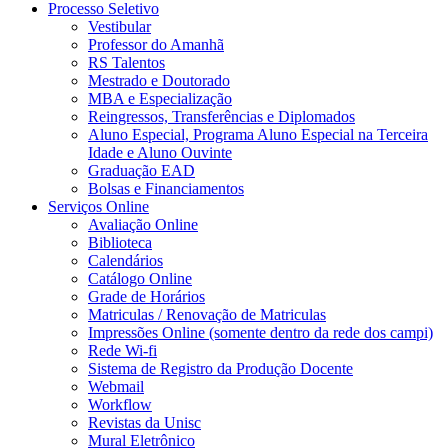
Processo Seletivo
Vestibular
Professor do Amanhã
RS Talentos
Mestrado e Doutorado
MBA e Especialização
Reingressos, Transferências e Diplomados
Aluno Especial, Programa Aluno Especial na Terceira
Idade e Aluno Ouvinte
Graduação EAD
Bolsas e Financiamentos
Serviços Online
Avaliação Online
Biblioteca
Calendários
Catálogo Online
Grade de Horários
Matriculas / Renovação de Matriculas
Impressões Online (somente dentro da rede dos campi)
Rede Wi-fi
Sistema de Registro da Produção Docente
Webmail
Workflow
Revistas da Unisc
Mural Eletrônico