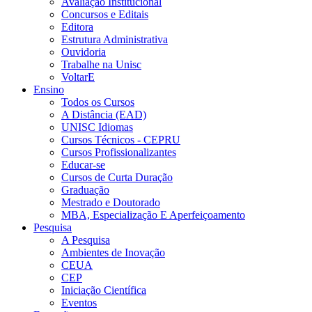
Avaliação Institucional
Concursos e Editais
Editora
Estrutura Administrativa
Ouvidoria
Trabalhe na Unisc
VoltarE
Ensino
Todos os Cursos
A Distância (EAD)
UNISC Idiomas
Cursos Técnicos - CEPRU
Cursos Profissionalizantes
Educar-se
Cursos de Curta Duração
Graduação
Mestrado e Doutorado
MBA, Especialização E Aperfeiçoamento
Pesquisa
A Pesquisa
Ambientes de Inovação
CEUA
CEP
Iniciação Científica
Eventos