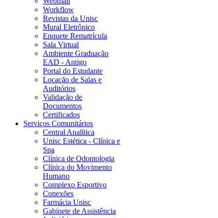
Webmail
Workflow
Revistas da Unisc
Mural Eletrônico
Enquete Rematrícula
Sala Virtual
Ambiente Graduação
EAD - Antigo
Portal do Estudante
Locação de Salas e
Auditórios
Validação de
Documentos
Certificados
Serviços Comunitários
Central Analítica
Unisc Estética - Clínica e
Spa
Clínica de Odontologia
Clínica do Movimento
Humano
Complexo Esportivo
Conexões
Farmácia Unisc
Gabinete de Assistência