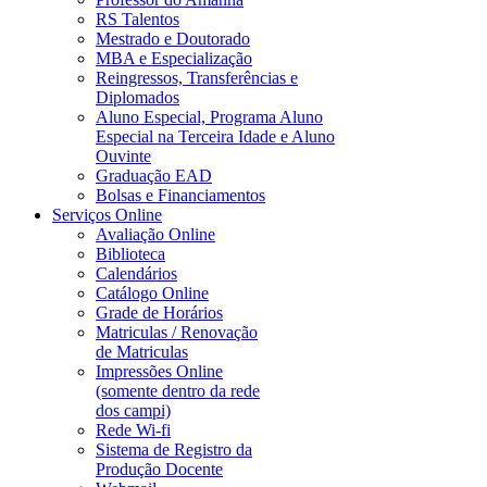
RS Talentos
Mestrado e Doutorado
MBA e Especialização
Reingressos, Transferências e
Diplomados
Aluno Especial, Programa Aluno
Especial na Terceira Idade e Aluno
Ouvinte
Graduação EAD
Bolsas e Financiamentos
Serviços Online
Avaliação Online
Biblioteca
Calendários
Catálogo Online
Grade de Horários
Matriculas / Renovação
de Matriculas
Impressões Online
(somente dentro da rede
dos campi)
Rede Wi-fi
Sistema de Registro da
Produção Docente