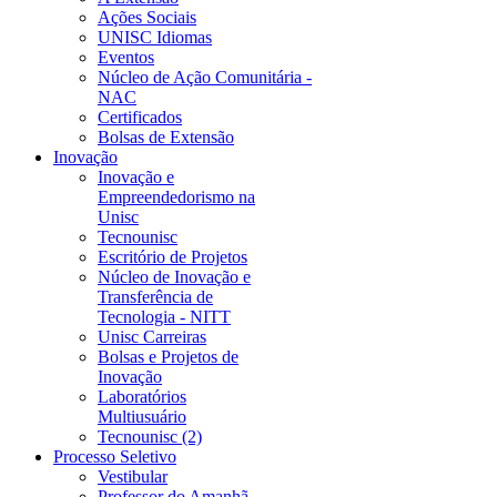
Ações Sociais
UNISC Idiomas
Eventos
Núcleo de Ação Comunitária -
NAC
Certificados
Bolsas de Extensão
Inovação
Inovação e
Empreendedorismo na
Unisc
Tecnounisc
Escritório de Projetos
Núcleo de Inovação e
Transferência de
Tecnologia - NITT
Unisc Carreiras
Bolsas e Projetos de
Inovação
Laboratórios
Multiusuário
Tecnounisc (2)
Processo Seletivo
Vestibular
Professor do Amanhã