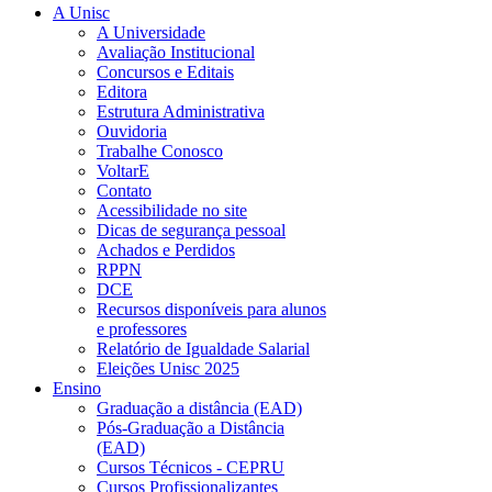
A Unisc
A Universidade
Avaliação Institucional
Concursos e Editais
Editora
Estrutura Administrativa
Ouvidoria
Trabalhe Conosco
VoltarE
Contato
Acessibilidade no site
Dicas de segurança pessoal
Achados e Perdidos
RPPN
DCE
Recursos disponíveis para alunos
e professores
Relatório de Igualdade Salarial
Eleições Unisc 2025
Ensino
Graduação a distância (EAD)
Pós-Graduação a Distância
(EAD)
Cursos Técnicos - CEPRU
Cursos Profissionalizantes