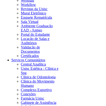
Webmail
Workflow
Revistas da Unisc
Mural Eletrônico
Enquete Rematrícula
Sala Virtual
Ambiente Graduação
EAD - Antigo
Portal do Estudante
Locação de Salas e
Auditórios
Validação de
Documentos
Certificados
Serviços Comunitários
Central Analítica
Unisc Estética - Clínica e
Spa
Clínica de Odontologia
Clínica do Movimento
Humano
Complexo Esportivo
Conexões
Farmácia Unisc
Gabinete de Assistência