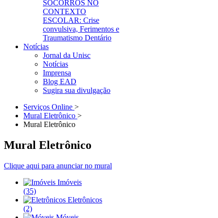
SOCORROS NO
CONTEXTO
ESCOLAR: Crise
convulsiva, Ferimentos e
Traumatismo Dentário
Notícias
Jornal da Unisc
Notícias
Imprensa
Blog EAD
Sugira sua divulgação
Serviços Online
>
Mural Eletrônico
>
Mural Eletrônico
Mural Eletrônico
Clique aqui para anunciar no mural
Imóveis
(35)
Eletrônicos
(2)
Móveis