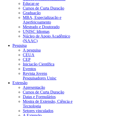
Educar-se
Cursos de Curta Duração
Graduação
MBA, Especialização e
Aperfeiçoamento
Mestrado e Doutorado
UNISC Idiomas
Núcleo de Apoio Acadêmico
(NAAC)
Pesquisa
A pesquisa
CEUA
CEP
Iniciação Científica
Eventos
Revista Jovens
Pesquisadores Unisc
Extensão
Apresentação
Cursos de Curta Duração
Datas e Formulários
Mostra de Extensão, Ciência e
Tecnologia
Setores vinculados
A Extensão