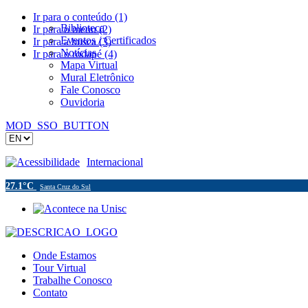
Ir para o conteúdo (1)
Biblioteca
Ir para o menu (2)
Eventos / Certificados
Ir para a busca (3)
Notícias
Ir para o rodapé (4)
Mapa Virtual
Mural Eletrônico
Fale Conosco
Ouvidoria
MOD_SSO_BUTTON
Acessibilidade
Internacional
27.1°C
Santa Cruz do Sul
Onde Estamos
Tour Virtual
Trabalhe Conosco
Contato