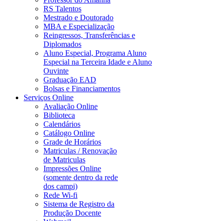
RS Talentos
Mestrado e Doutorado
MBA e Especialização
Reingressos, Transferências e
Diplomados
Aluno Especial, Programa Aluno
Especial na Terceira Idade e Aluno
Ouvinte
Graduação EAD
Bolsas e Financiamentos
Serviços Online
Avaliação Online
Biblioteca
Calendários
Catálogo Online
Grade de Horários
Matriculas / Renovação
de Matriculas
Impressões Online
(somente dentro da rede
dos campi)
Rede Wi-fi
Sistema de Registro da
Produção Docente