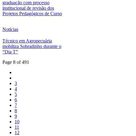
graduação com processo
institucional de revisão dos
Projetos Pedagógicos de Curso
Notícias
Técnico em Agropecuária
mobiliza Sobradinho durante o
“Dia T”
Page 8 of 491
3
4
5
6
7
8
9
10
11
12