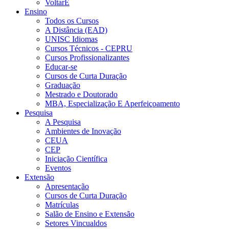
VoltarE
Ensino
Todos os Cursos
A Distância (EAD)
UNISC Idiomas
Cursos Técnicos - CEPRU
Cursos Profissionalizantes
Educar-se
Cursos de Curta Duração
Graduação
Mestrado e Doutorado
MBA, Especialização E Aperfeiçoamento
Pesquisa
A Pesquisa
Ambientes de Inovação
CEUA
CEP
Iniciação Científica
Eventos
Extensão
Apresentação
Cursos de Curta Duração
Matrículas
Salão de Ensino e Extensão
Setores Vincualdos