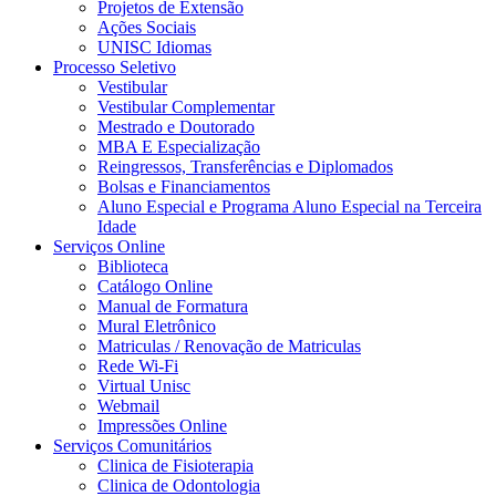
Projetos de Extensão
Ações Sociais
UNISC Idiomas
Processo Seletivo
Vestibular
Vestibular Complementar
Mestrado e Doutorado
MBA E Especialização
Reingressos, Transferências e Diplomados
Bolsas e Financiamentos
Aluno Especial e Programa Aluno Especial na Terceira
Idade
Serviços Online
Biblioteca
Catálogo Online
Manual de Formatura
Mural Eletrônico
Matriculas / Renovação de Matriculas
Rede Wi-Fi
Virtual Unisc
Webmail
Impressões Online
Serviços Comunitários
Clinica de Fisioterapia
Clinica de Odontologia