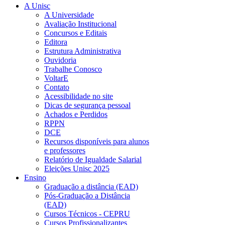
A Unisc
A Universidade
Avaliação Institucional
Concursos e Editais
Editora
Estrutura Administrativa
Ouvidoria
Trabalhe Conosco
VoltarE
Contato
Acessibilidade no site
Dicas de segurança pessoal
Achados e Perdidos
RPPN
DCE
Recursos disponíveis para alunos
e professores
Relatório de Igualdade Salarial
Eleições Unisc 2025
Ensino
Graduação a distância (EAD)
Pós-Graduação a Distância
(EAD)
Cursos Técnicos - CEPRU
Cursos Profissionalizantes