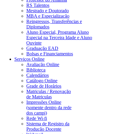
RS Talentos
Mestrado e Doutorado
MBA e Especialização
Reingressos, Transferências e
Diplomados
Aluno Especial, Programa Aluno
Especial na Terceira Idade e Aluno
Ouvinte
Graduação EAD
Bolsas e Financiamentos
Serviços Online
Avaliação Online
Biblioteca
Calendários
Catálogo Online
Grade de Horários
Matriculas / Renovação
de Matriculas
Impressões Online
(somente dentro da rede
dos campi)
Rede Wi-fi
Sistema de Registro da
Produção Docente