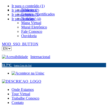
Ir para o conteúdo (1)
Biblioteca
Ir para o menu (2)
Eventos / Certificados
Ir para a busca (3)
Notícias
Ir para o rodapé (4)
Mapa Virtual
Mural Eletrônico
Fale Conosco
Ouvidoria
MOD_SSO_BUTTON
Acessibilidade
Internacional
11.7°C
Santa Cruz do Sul
Onde Estamos
Tour Virtual
Trabalhe Conosco
Contato