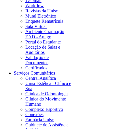
Webmail
Workflow
Revistas da Unisc
Mural Eletrônico
Enquete Rematrícula
Sala Virtual
Ambiente Graduação
EAD - Antigo
Portal do Estudante
Locação de Salas e
Auditórios
Validação de
Documentos
Certificados
Serviços Comunitários
Central Analítica
Unisc Estética - Clínica e
Spa
Clínica de Odontologia
Clínica do Movimento
Humano
Complexo Esportivo
Conexões
Farmácia Unisc
Gabinete de Assistência