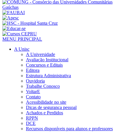
MENU PRINCIPAL
A Unisc
A Universidade
Avaliação Institucional
Concursos e Editais
Editora
Estrutura Administrativa
Ouvidoria
Trabalhe Conosco
VoltarE
Contato
Acessibilidade no site
Dicas de segurança pessoal
Achados e Perdidos
RPPN
DCE
Recursos disponíveis para alunos e professores