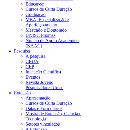
Educar-se
Cursos de Curta Duração
Graduação
MBA, Especialização e
Aperfeiçoamento
Mestrado e Doutorado
UNISC Idiomas
Núcleo de Apoio Acadêmico
(NAAC)
Pesquisa
A pesquisa
CEUA
CEP
Iniciação Científica
Eventos
Revista Jovens
Pesquisadores Unisc
Extensão
Apresentação
Cursos de Curta Duração
Datas e Formulários
Mostra de Extensão, Ciência e
Tecnologia
Setores vinculados
A Extensão