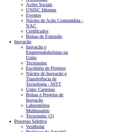
Ações Sociais
UNISC Idiomas
Eventos
Núcleo de Ação Comunitária -
NAC
Certificados
Bolsas de Extensão
Inovação
Inovação e
Empreendedorismo na
Unisc
Tecnounisc
Escritório de Projetos
Núcleo de Inovação e
Transferência de
Tecnologia - NITT
Unisc Carreiras
Bolsas e Projetos de
Inovação
Laboratórios
Multiusuário
Tecnounisc (2)
Processo Seletivo
Vestibular
Professor do Amanhã