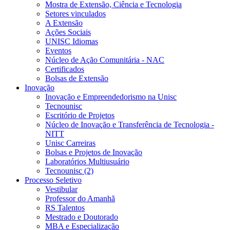
Mostra de Extensão, Ciência e Tecnologia
Setores vinculados
A Extensão
Ações Sociais
UNISC Idiomas
Eventos
Núcleo de Ação Comunitária - NAC
Certificados
Bolsas de Extensão
Inovação
Inovação e Empreendedorismo na Unisc
Tecnounisc
Escritório de Projetos
Núcleo de Inovação e Transferência de Tecnologia -
NITT
Unisc Carreiras
Bolsas e Projetos de Inovação
Laboratórios Multiusuário
Tecnounisc (2)
Processo Seletivo
Vestibular
Professor do Amanhã
RS Talentos
Mestrado e Doutorado
MBA e Especialização