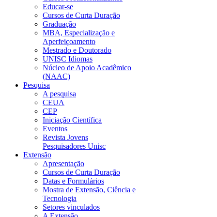
Educar-se
Cursos de Curta Duração
Graduação
MBA, Especialização e
Aperfeiçoamento
Mestrado e Doutorado
UNISC Idiomas
Núcleo de Apoio Acadêmico
(NAAC)
Pesquisa
A pesquisa
CEUA
CEP
Iniciação Científica
Eventos
Revista Jovens
Pesquisadores Unisc
Extensão
Apresentação
Cursos de Curta Duração
Datas e Formulários
Mostra de Extensão, Ciência e
Tecnologia
Setores vinculados
A Extensão