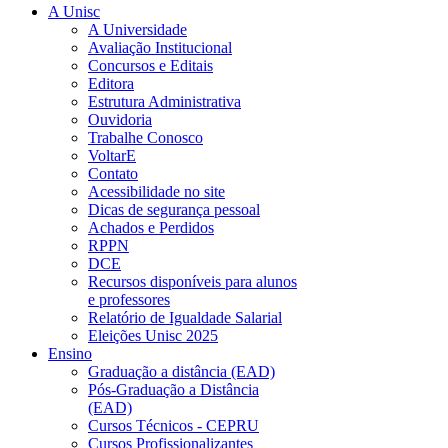
A Unisc
A Universidade
Avaliação Institucional
Concursos e Editais
Editora
Estrutura Administrativa
Ouvidoria
Trabalhe Conosco
VoltarE
Contato
Acessibilidade no site
Dicas de segurança pessoal
Achados e Perdidos
RPPN
DCE
Recursos disponíveis para alunos
e professores
Relatório de Igualdade Salarial
Eleições Unisc 2025
Ensino
Graduação a distância (EAD)
Pós-Graduação a Distância
(EAD)
Cursos Técnicos - CEPRU
Cursos Profissionalizantes