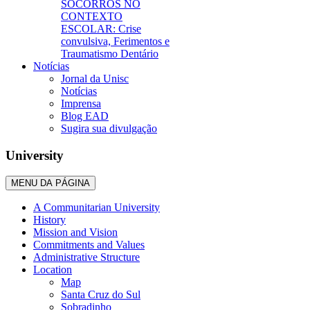
SOCORROS NO
CONTEXTO
ESCOLAR: Crise
convulsiva, Ferimentos e
Traumatismo Dentário
Notícias
Jornal da Unisc
Notícias
Imprensa
Blog EAD
Sugira sua divulgação
University
MENU DA PÁGINA
A Communitarian University
History
Mission and Vision
Commitments and Values
Administrative Structure
Location
Map
Santa Cruz do Sul
Sobradinho