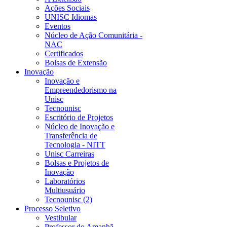
Ações Sociais
UNISC Idiomas
Eventos
Núcleo de Ação Comunitária -
NAC
Certificados
Bolsas de Extensão
Inovação
Inovação e
Empreendedorismo na
Unisc
Tecnounisc
Escritório de Projetos
Núcleo de Inovação e
Transferência de
Tecnologia - NITT
Unisc Carreiras
Bolsas e Projetos de
Inovação
Laboratórios
Multiusuário
Tecnounisc (2)
Processo Seletivo
Vestibular
Professor do Amanhã