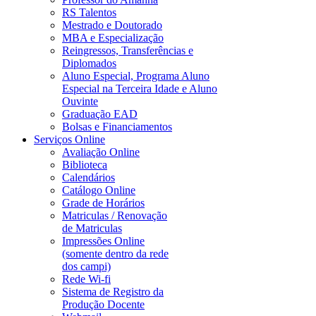
RS Talentos
Mestrado e Doutorado
MBA e Especialização
Reingressos, Transferências e
Diplomados
Aluno Especial, Programa Aluno
Especial na Terceira Idade e Aluno
Ouvinte
Graduação EAD
Bolsas e Financiamentos
Serviços Online
Avaliação Online
Biblioteca
Calendários
Catálogo Online
Grade de Horários
Matriculas / Renovação
de Matriculas
Impressões Online
(somente dentro da rede
dos campi)
Rede Wi-fi
Sistema de Registro da
Produção Docente