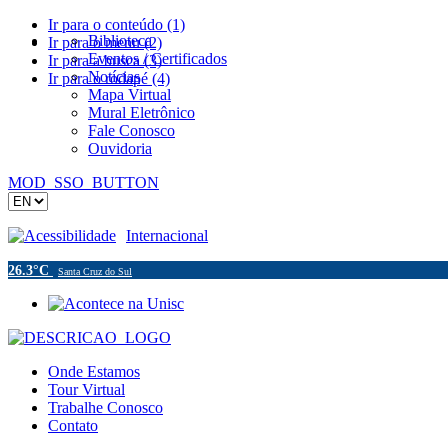
Ir para o conteúdo (1)
Biblioteca
Ir para o menu (2)
Eventos / Certificados
Ir para a busca (3)
Notícias
Ir para o rodapé (4)
Mapa Virtual
Mural Eletrônico
Fale Conosco
Ouvidoria
MOD_SSO_BUTTON
Acessibilidade
Internacional
26.3°C
Santa Cruz do Sul
Onde Estamos
Tour Virtual
Trabalhe Conosco
Contato