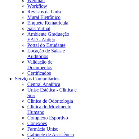
Webmail
Workflow
Revistas da Unisc
Mural Eletrônico
Enquete Rematrícula
Sala Virtual
Ambiente Graduação
EAD - Antigo
Portal do Estudante
Locação de Salas e
Auditórios
Validação de
Documentos
Certificados
Serviços Comunitários
Central Analítica
Unisc Estética - Clínica e
Spa
Clínica de Odontologia
Clínica do Movimento
Humano
Complexo Esportivo
Conexões
Farmácia Unisc
Gabinete de Assistência