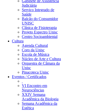
Gabinete de Assistência
Judiciária
Serviço Integrado de
Saúde
Balcão do Consumidor
UNISC
Clínica de Fisioterapia
Projeto Espectro Unisc
Centro Socioambiental
Cultura
Agenda Cultural
Coro da Unisc
Escola de Música
Núcleo de Arte e Cultura
Orquestra de Câmara da
Unisc
Pinacoteca Unisc
Eventos / Certificados
VI Encontro em
Neurociências
XXIV Semana
Acadêmica da Biologia
Semana Acadêmica da
Estética