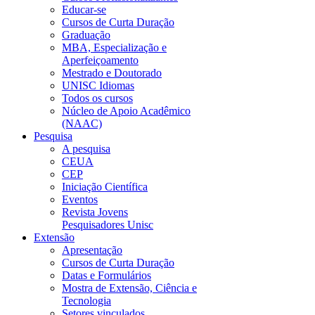
Educar-se
Cursos de Curta Duração
Graduação
MBA, Especialização e
Aperfeiçoamento
Mestrado e Doutorado
UNISC Idiomas
Todos os cursos
Núcleo de Apoio Acadêmico
(NAAC)
Pesquisa
A pesquisa
CEUA
CEP
Iniciação Científica
Eventos
Revista Jovens
Pesquisadores Unisc
Extensão
Apresentação
Cursos de Curta Duração
Datas e Formulários
Mostra de Extensão, Ciência e
Tecnologia
Setores vinculados