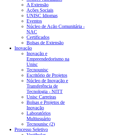
A Extensão
Ações Sociais
UNISC Idiomas
Eventos
Núcleo de Ação Comunitária -
NAC
Certificados
Bolsas de Extensão
Inovação
Inovação e
Empreendedorismo na
Unisc
Tecnounisc
Escritório de Projetos
Núcleo de Inovação e
Transferência de
Tecnologia - NITT
Unisc Carreiras
Bolsas e Projetos de
Inovação
Laboratórios
Multiusuário
Tecnounisc (2)
Processo Seletivo
Vestibular