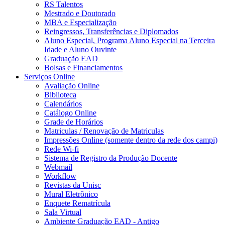
RS Talentos
Mestrado e Doutorado
MBA e Especialização
Reingressos, Transferências e Diplomados
Aluno Especial, Programa Aluno Especial na Terceira
Idade e Aluno Ouvinte
Graduação EAD
Bolsas e Financiamentos
Serviços Online
Avaliação Online
Biblioteca
Calendários
Catálogo Online
Grade de Horários
Matriculas / Renovação de Matriculas
Impressões Online (somente dentro da rede dos campi)
Rede Wi-fi
Sistema de Registro da Produção Docente
Webmail
Workflow
Revistas da Unisc
Mural Eletrônico
Enquete Rematrícula
Sala Virtual
Ambiente Graduação EAD - Antigo