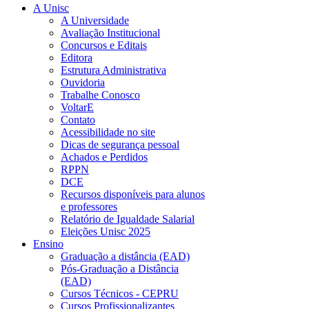
A Unisc
A Universidade
Avaliação Institucional
Concursos e Editais
Editora
Estrutura Administrativa
Ouvidoria
Trabalhe Conosco
VoltarE
Contato
Acessibilidade no site
Dicas de segurança pessoal
Achados e Perdidos
RPPN
DCE
Recursos disponíveis para alunos
e professores
Relatório de Igualdade Salarial
Eleições Unisc 2025
Ensino
Graduação a distância (EAD)
Pós-Graduação a Distância
(EAD)
Cursos Técnicos - CEPRU
Cursos Profissionalizantes