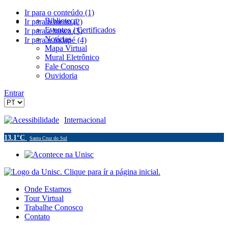
Ir para o conteúdo (1)
Biblioteca
Ir para o menu (2)
Eventos / Certificados
Ir para a busca (3)
Notícias
Ir para o rodapé (4)
Mapa Virtual
Mural Eletrônico
Fale Conosco
Ouvidoria
Entrar
Acessibilidade
Internacional
13.1°C
Santa Cruz do Sul
Onde Estamos
Tour Virtual
Trabalhe Conosco
Contato