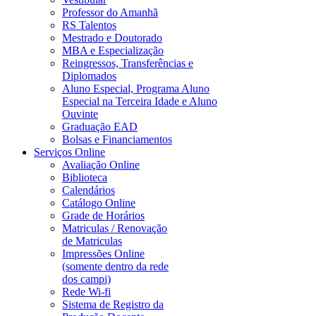
Professor do Amanhã
RS Talentos
Mestrado e Doutorado
MBA e Especialização
Reingressos, Transferências e
Diplomados
Aluno Especial, Programa Aluno
Especial na Terceira Idade e Aluno
Ouvinte
Graduação EAD
Bolsas e Financiamentos
Serviços Online
Avaliação Online
Biblioteca
Calendários
Catálogo Online
Grade de Horários
Matriculas / Renovação
de Matriculas
Impressões Online
(somente dentro da rede
dos campi)
Rede Wi-fi
Sistema de Registro da