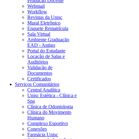
Produção Docente
Webmail
Workflow
Revistas da Unisc
Mural Eletrônico
Enquete Rematrícula
Sala Virtual
Ambiente Graduação
EAD - Antigo
Portal do Estudante
Locação de Salas e
Auditórios
Validação de
Documentos
Certificados
Serviços Comunitários
Central Analítica
Unisc Estética - Clínica e
Spa
Clínica de Odontologia
Clínica do Movimento
Humano
Complexo Esportivo
Conexões
Farmácia Unisc