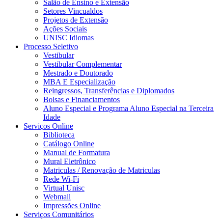
Salão de Ensino e Extensão
Setores Vincualdos
Projetos de Extensão
Ações Sociais
UNISC Idiomas
Processo Seletivo
Vestibular
Vestibular Complementar
Mestrado e Doutorado
MBA E Especialização
Reingressos, Transferências e Diplomados
Bolsas e Financiamentos
Aluno Especial e Programa Aluno Especial na Terceira
Idade
Serviços Online
Biblioteca
Catálogo Online
Manual de Formatura
Mural Eletrônico
Matriculas / Renovação de Matriculas
Rede Wi-Fi
Virtual Unisc
Webmail
Impressões Online
Serviços Comunitários