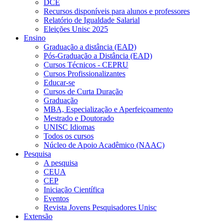
DCE
Recursos disponíveis para alunos e professores
Relatório de Igualdade Salarial
Eleições Unisc 2025
Ensino
Graduação a distância (EAD)
Pós-Graduação a Distância (EAD)
Cursos Técnicos - CEPRU
Cursos Profissionalizantes
Educar-se
Cursos de Curta Duração
Graduação
MBA, Especialização e Aperfeiçoamento
Mestrado e Doutorado
UNISC Idiomas
Todos os cursos
Núcleo de Apoio Acadêmico (NAAC)
Pesquisa
A pesquisa
CEUA
CEP
Iniciação Científica
Eventos
Revista Jovens Pesquisadores Unisc
Extensão