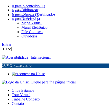
Ir para o conteúdo (1)
Biblioteca
Ir para o menu (2)
Eventos / Certificados
Ir para a busca (3)
Notícias
Ir para o rodapé (4)
Mapa Virtual
Mural Eletrônico
Fale Conosco
Ouvidoria
Entrar
Acessibilidade
Internacional
26.7°C
Santa Cruz do Sul
Onde Estamos
Tour Virtual
Trabalhe Conosco
Contato