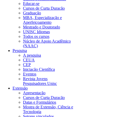
Educar-se
Cursos de Curta Duração
Graduação
MBA, Especialização e
Aperfeiçoamento
Mestrado e Doutorado
UNISC Idiomas
Todos os cursos
Núcleo de Apoio Acadêmico
(NAAC)
Pesquisa
A pesquisa
CEUA
CEP
Iniciação Científica
Eventos
Revista Jovens
Pesquisadores Unisc
Extensão
Apresentação
Cursos de Curta Duração
Datas e Formulários
Mostra de Extensão, Ciência e
Tecnologia
Setores vinculados