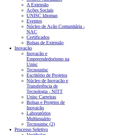
A Extensão
Ações Sociais
UNISC Idiomas
Eventos
Núcleo de Ação Comunitária -
NAC
Certificados
Bolsas de Extensão
Inovação
Inovação e
Empreendedorismo na
Unisc
Tecnounisc
Escritório de Projetos
Núcleo de Inovação e
Transferência de
Tecnologia - NITT
Unisc Carreiras
Bolsas e Projetos de
Inovação
Laboratórios
Multiusuário
Tecnounisc (2)
Processo Seletivo
Vestibular