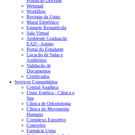
Produção Docente
Webmail
Workflow
Revistas da Unisc
Mural Eletrônico
Enquete Rematrícula
Sala Virtual
Ambiente Graduação
EAD - Antigo
Portal do Estudante
Locação de Salas e
Auditórios
Validação de
Documentos
Certificados
Serviços Comunitários
Central Analítica
Unisc Estética - Clínica e
Spa
Clínica de Odontologia
Clínica do Movimento
Humano
Complexo Esportivo
Conexões
Farmácia Unisc