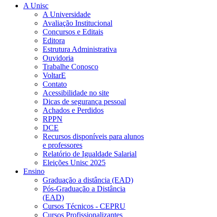
A Unisc
A Universidade
Avaliação Institucional
Concursos e Editais
Editora
Estrutura Administrativa
Ouvidoria
Trabalhe Conosco
VoltarE
Contato
Acessibilidade no site
Dicas de segurança pessoal
Achados e Perdidos
RPPN
DCE
Recursos disponíveis para alunos
e professores
Relatório de Igualdade Salarial
Eleições Unisc 2025
Ensino
Graduação a distância (EAD)
Pós-Graduação a Distância
(EAD)
Cursos Técnicos - CEPRU
Cursos Profissionalizantes