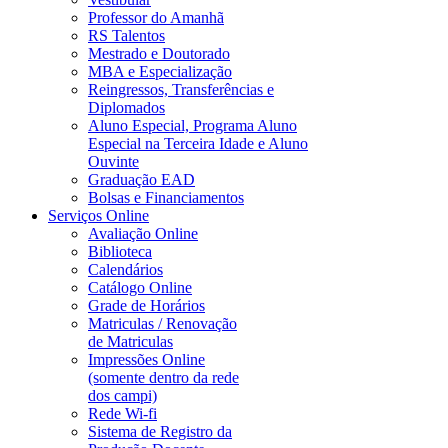
Professor do Amanhã
RS Talentos
Mestrado e Doutorado
MBA e Especialização
Reingressos, Transferências e
Diplomados
Aluno Especial, Programa Aluno
Especial na Terceira Idade e Aluno
Ouvinte
Graduação EAD
Bolsas e Financiamentos
Serviços Online
Avaliação Online
Biblioteca
Calendários
Catálogo Online
Grade de Horários
Matriculas / Renovação
de Matriculas
Impressões Online
(somente dentro da rede
dos campi)
Rede Wi-fi
Sistema de Registro da