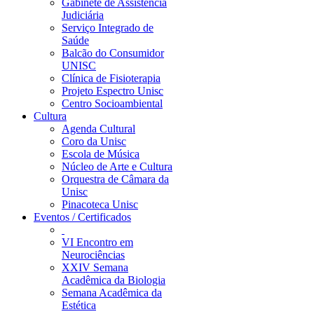
Gabinete de Assistência
Judiciária
Serviço Integrado de
Saúde
Balcão do Consumidor
UNISC
Clínica de Fisioterapia
Projeto Espectro Unisc
Centro Socioambiental
Cultura
Agenda Cultural
Coro da Unisc
Escola de Música
Núcleo de Arte e Cultura
Orquestra de Câmara da
Unisc
Pinacoteca Unisc
Eventos / Certificados
VI Encontro em
Neurociências
XXIV Semana
Acadêmica da Biologia
Semana Acadêmica da
Estética