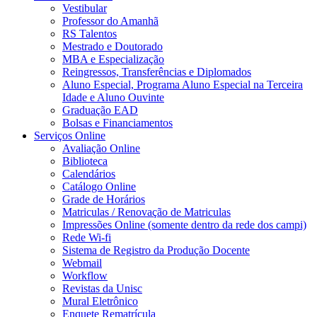
Vestibular
Professor do Amanhã
RS Talentos
Mestrado e Doutorado
MBA e Especialização
Reingressos, Transferências e Diplomados
Aluno Especial, Programa Aluno Especial na Terceira
Idade e Aluno Ouvinte
Graduação EAD
Bolsas e Financiamentos
Serviços Online
Avaliação Online
Biblioteca
Calendários
Catálogo Online
Grade de Horários
Matriculas / Renovação de Matriculas
Impressões Online (somente dentro da rede dos campi)
Rede Wi-fi
Sistema de Registro da Produção Docente
Webmail
Workflow
Revistas da Unisc
Mural Eletrônico
Enquete Rematrícula