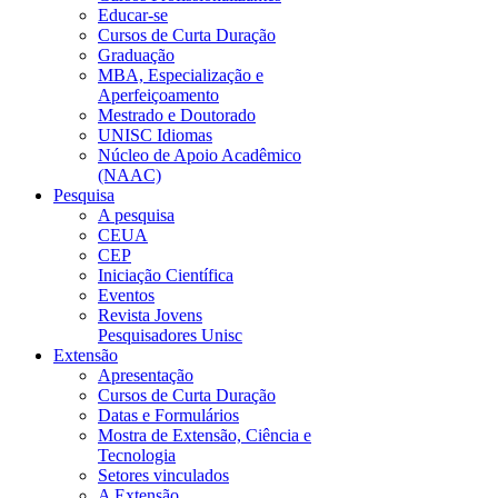
Educar-se
Cursos de Curta Duração
Graduação
MBA, Especialização e
Aperfeiçoamento
Mestrado e Doutorado
UNISC Idiomas
Núcleo de Apoio Acadêmico
(NAAC)
Pesquisa
A pesquisa
CEUA
CEP
Iniciação Científica
Eventos
Revista Jovens
Pesquisadores Unisc
Extensão
Apresentação
Cursos de Curta Duração
Datas e Formulários
Mostra de Extensão, Ciência e
Tecnologia
Setores vinculados
A Extensão