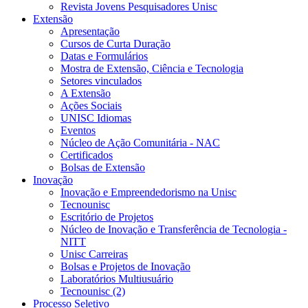
Revista Jovens Pesquisadores Unisc
Extensão
Apresentação
Cursos de Curta Duração
Datas e Formulários
Mostra de Extensão, Ciência e Tecnologia
Setores vinculados
A Extensão
Ações Sociais
UNISC Idiomas
Eventos
Núcleo de Ação Comunitária - NAC
Certificados
Bolsas de Extensão
Inovação
Inovação e Empreendedorismo na Unisc
Tecnounisc
Escritório de Projetos
Núcleo de Inovação e Transferência de Tecnologia -
NITT
Unisc Carreiras
Bolsas e Projetos de Inovação
Laboratórios Multiusuário
Tecnounisc (2)
Processo Seletivo