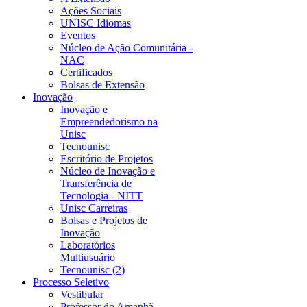
Ações Sociais
UNISC Idiomas
Eventos
Núcleo de Ação Comunitária -
NAC
Certificados
Bolsas de Extensão
Inovação
Inovação e
Empreendedorismo na
Unisc
Tecnounisc
Escritório de Projetos
Núcleo de Inovação e
Transferência de
Tecnologia - NITT
Unisc Carreiras
Bolsas e Projetos de
Inovação
Laboratórios
Multiusuário
Tecnounisc (2)
Processo Seletivo
Vestibular
Professor do Amanhã