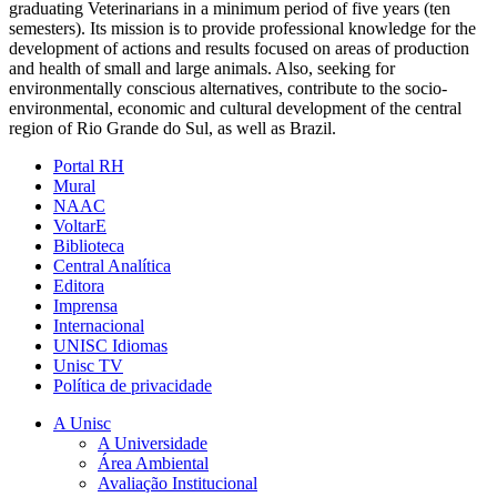
graduating Veterinarians in a minimum period of five years (ten
semesters). Its mission is to provide professional knowledge for the
development of actions and results focused on areas of production
and health of small and large animals. Also, seeking for
environmentally conscious alternatives, contribute to the socio-
environmental, economic and cultural development of the central
region of Rio Grande do Sul, as well as Brazil.
Portal RH
Mural
NAAC
VoltarE
Biblioteca
Central Analítica
Editora
Imprensa
Internacional
UNISC Idiomas
Unisc TV
Política de privacidade
A Unisc
A Universidade
Área Ambiental
Avaliação Institucional