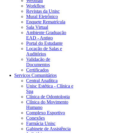
Webmail
Workflow
Revistas da Unisc
Mural Eletrônico
Enquete Rematrícula
Sala Virtual
Ambiente Graduação
EAD - Antigo
Portal do Estudante
Locação de Salas e
Auditórios
Validação de
Documentos
Certificados
Serviços Comunitários
Central Analítica
Unisc Estética - Clínica e
Spa
Clínica de Odontologia
Clínica do Movimento
Humano
Complexo Esportivo
Conexões
Farmácia Unisc
Gabinete de Assistência