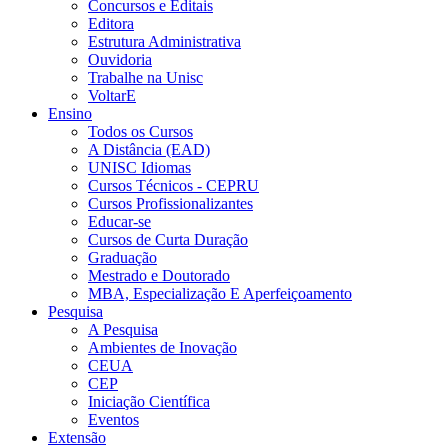
Concursos e Editais
Editora
Estrutura Administrativa
Ouvidoria
Trabalhe na Unisc
VoltarE
Ensino
Todos os Cursos
A Distância (EAD)
UNISC Idiomas
Cursos Técnicos - CEPRU
Cursos Profissionalizantes
Educar-se
Cursos de Curta Duração
Graduação
Mestrado e Doutorado
MBA, Especialização E Aperfeiçoamento
Pesquisa
A Pesquisa
Ambientes de Inovação
CEUA
CEP
Iniciação Científica
Eventos
Extensão