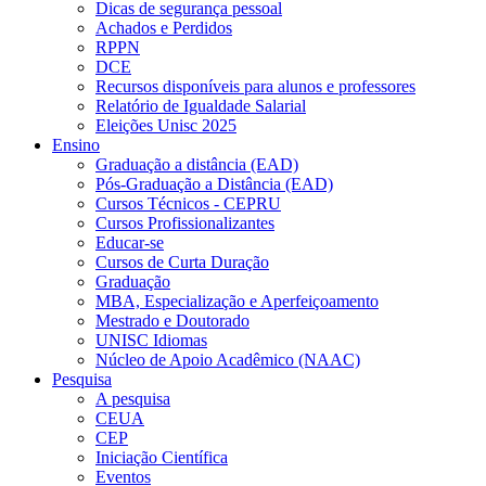
Dicas de segurança pessoal
Achados e Perdidos
RPPN
DCE
Recursos disponíveis para alunos e professores
Relatório de Igualdade Salarial
Eleições Unisc 2025
Ensino
Graduação a distância (EAD)
Pós-Graduação a Distância (EAD)
Cursos Técnicos - CEPRU
Cursos Profissionalizantes
Educar-se
Cursos de Curta Duração
Graduação
MBA, Especialização e Aperfeiçoamento
Mestrado e Doutorado
UNISC Idiomas
Núcleo de Apoio Acadêmico (NAAC)
Pesquisa
A pesquisa
CEUA
CEP
Iniciação Científica
Eventos