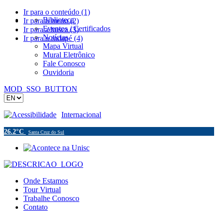
Ir para o conteúdo (1)
Biblioteca
Ir para o menu (2)
Eventos / Certificados
Ir para a busca (3)
Notícias
Ir para o rodapé (4)
Mapa Virtual
Mural Eletrônico
Fale Conosco
Ouvidoria
MOD_SSO_BUTTON
Acessibilidade
Internacional
26.2°C
Santa Cruz do Sul
Onde Estamos
Tour Virtual
Trabalhe Conosco
Contato