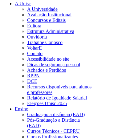
A Unisc
A Universidade
Avaliação Institucional
Concursos e Editais
Editora
Estrutura Administrativa
Ouvidoria
Trabalhe Conosco
VoltarE
Contato
Acessibilidade no site
Dicas de segurança pessoal
Achados e Perdidos
RPPN
DCE
Recursos disponíveis para alunos
e professores
Relatório de Igualdade Salarial
Eleições Unisc 2025
Ensino
Graduação a distância (EAD)
Pós-Graduação a Distância
(EAD)
Cursos Técnicos - CEPRU
Cursos Profissionalizantes