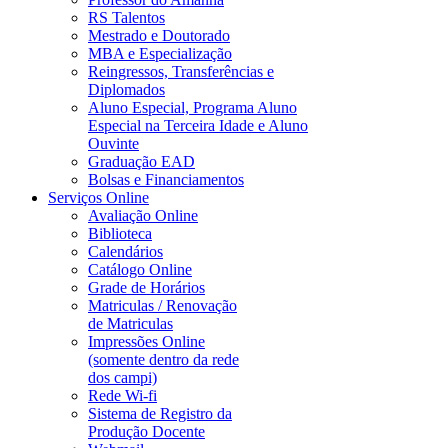
RS Talentos
Mestrado e Doutorado
MBA e Especialização
Reingressos, Transferências e
Diplomados
Aluno Especial, Programa Aluno
Especial na Terceira Idade e Aluno
Ouvinte
Graduação EAD
Bolsas e Financiamentos
Serviços Online
Avaliação Online
Biblioteca
Calendários
Catálogo Online
Grade de Horários
Matriculas / Renovação
de Matriculas
Impressões Online
(somente dentro da rede
dos campi)
Rede Wi-fi
Sistema de Registro da
Produção Docente