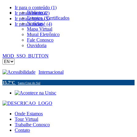
Ir para o conteúdo (1)
Biblioteca
Ir para o menu (2)
Eventos / Certificados
Ir para a busca (3)
Notícias
Ir para o rodapé (4)
Mapa Virtual
Mural Eletrônico
Fale Conosco
Ouvidoria
MOD_SSO_BUTTON
Acessibilidade
Internacional
15.7°C
Santa Cruz do Sul
Onde Estamos
Tour Virtual
Trabalhe Conosco
Contato