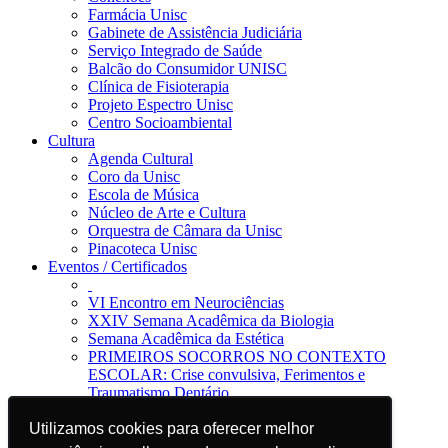
Farmácia Unisc
Gabinete de Assistência Judiciária
Serviço Integrado de Saúde
Balcão do Consumidor UNISC
Clínica de Fisioterapia
Projeto Espectro Unisc
Centro Socioambiental
Cultura
Agenda Cultural
Coro da Unisc
Escola de Música
Núcleo de Arte e Cultura
Orquestra de Câmara da Unisc
Pinacoteca Unisc
Eventos / Certificados
VI Encontro em Neurociências
XXIV Semana Acadêmica da Biologia
Semana Acadêmica da Estética
PRIMEIROS SOCORROS NO CONTEXTO
ESCOLAR: Crise convulsiva, Ferimentos e
Traumatismo Dentário
Notícias
Jornal da Unisc
Utilizamos cookies para oferecer melhor
Utilizamos cookies para oferecer melhor
Notícias