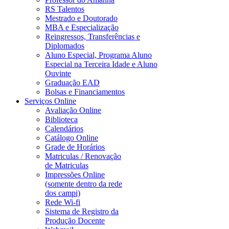
RS Talentos
Mestrado e Doutorado
MBA e Especialização
Reingressos, Transferências e
Diplomados
Aluno Especial, Programa Aluno
Especial na Terceira Idade e Aluno
Ouvinte
Graduação EAD
Bolsas e Financiamentos
Serviços Online
Avaliação Online
Biblioteca
Calendários
Catálogo Online
Grade de Horários
Matriculas / Renovação
de Matriculas
Impressões Online
(somente dentro da rede
dos campi)
Rede Wi-fi
Sistema de Registro da
Produção Docente