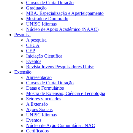
Cursos de Curta Duração
Graduação
MBA, Especialização e Aperfeiçoamento
Mestrado e Doutorado
UNISC Idiomas
Núcleo de Apoio Acadêmico (NAAC)
Pesquisa
A pesquisa
CEUA
CEP
Iniciação Científica
Eventos
Revista Jovens Pesquisadores Unisc
Extensão
Apresentação
Cursos de Curta Duração
Datas e Formulários
Mostra de Extensão, Ciência e Tecnologia
Setores vinculados
A Extensão
Ações Sociais
UNISC Idiomas
Eventos
Núcleo de Ação Comunitária - NAC
Certificados