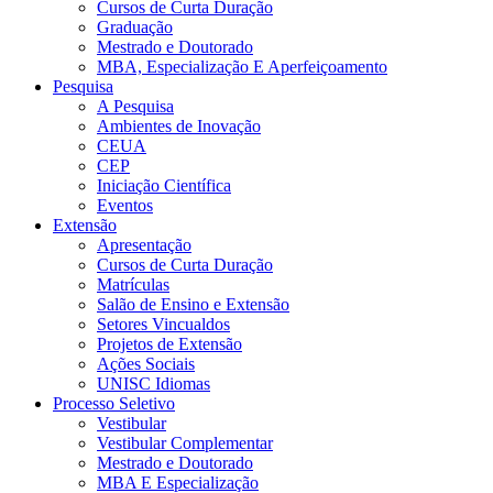
Cursos de Curta Duração
Graduação
Mestrado e Doutorado
MBA, Especialização E Aperfeiçoamento
Pesquisa
A Pesquisa
Ambientes de Inovação
CEUA
CEP
Iniciação Científica
Eventos
Extensão
Apresentação
Cursos de Curta Duração
Matrículas
Salão de Ensino e Extensão
Setores Vincualdos
Projetos de Extensão
Ações Sociais
UNISC Idiomas
Processo Seletivo
Vestibular
Vestibular Complementar
Mestrado e Doutorado
MBA E Especialização