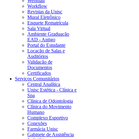
Webmail
Workflow
Revistas da Unisc
Mural Eletrônico
Enquete Rematrícula
Sala Virtual
Ambiente Graduação
EAD - Antigo
Portal do Estudante
Locação de Salas e
Auditórios
Validação de
Documentos
Certificados
Serviços Comunitários
Central Analítica
Unisc Estética - Clínica e
Spa
Clínica de Odontologia
Clínica do Movimento
Humano
Complexo Esportivo
Conexões
Farmácia Unisc
Gabinete de Assistência