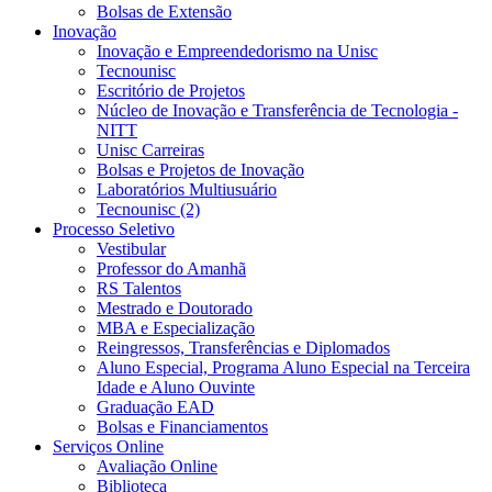
Bolsas de Extensão
Inovação
Inovação e Empreendedorismo na Unisc
Tecnounisc
Escritório de Projetos
Núcleo de Inovação e Transferência de Tecnologia -
NITT
Unisc Carreiras
Bolsas e Projetos de Inovação
Laboratórios Multiusuário
Tecnounisc (2)
Processo Seletivo
Vestibular
Professor do Amanhã
RS Talentos
Mestrado e Doutorado
MBA e Especialização
Reingressos, Transferências e Diplomados
Aluno Especial, Programa Aluno Especial na Terceira
Idade e Aluno Ouvinte
Graduação EAD
Bolsas e Financiamentos
Serviços Online
Avaliação Online
Biblioteca