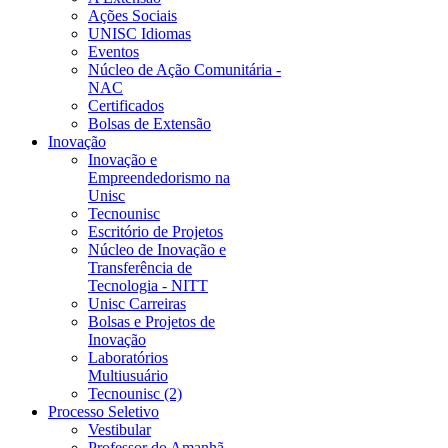
Ações Sociais
UNISC Idiomas
Eventos
Núcleo de Ação Comunitária -
NAC
Certificados
Bolsas de Extensão
Inovação
Inovação e
Empreendedorismo na
Unisc
Tecnounisc
Escritório de Projetos
Núcleo de Inovação e
Transferência de
Tecnologia - NITT
Unisc Carreiras
Bolsas e Projetos de
Inovação
Laboratórios
Multiusuário
Tecnounisc (2)
Processo Seletivo
Vestibular
Professor do Amanhã