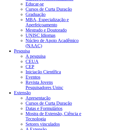
Educar-se
Cursos de Curta Duração
Graduação
MBA, Especialização e
Aperfeiçoamento
Mestrado e Doutorado
UNISC Idiomas
Núcleo de Apoio Acadêmico
(NAAC)
Pesquisa
A pesquisa
CEUA
CEP
Iniciação Científica
Eventos
Revista Jovens
Pesquisadores Unisc
Extensão
Apresentação
Cursos de Curta Duração
Datas e Formulários
Mostra de Extensão, Ciência e
Tecnologia
Setores vinculados
A Extensão