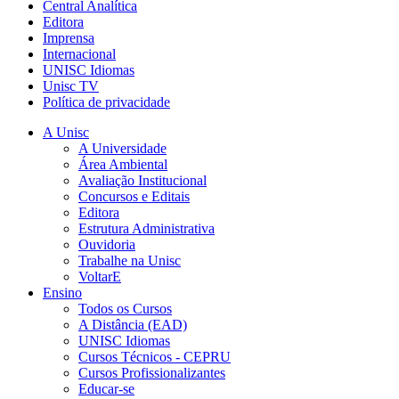
Central Analítica
Editora
Imprensa
Internacional
UNISC Idiomas
Unisc TV
Política de privacidade
A Unisc
A Universidade
Área Ambiental
Avaliação Institucional
Concursos e Editais
Editora
Estrutura Administrativa
Ouvidoria
Trabalhe na Unisc
VoltarE
Ensino
Todos os Cursos
A Distância (EAD)
UNISC Idiomas
Cursos Técnicos - CEPRU
Cursos Profissionalizantes
Educar-se