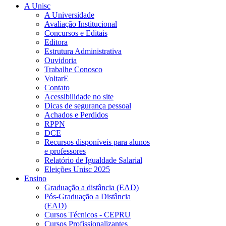
A Unisc
A Universidade
Avaliação Institucional
Concursos e Editais
Editora
Estrutura Administrativa
Ouvidoria
Trabalhe Conosco
VoltarE
Contato
Acessibilidade no site
Dicas de segurança pessoal
Achados e Perdidos
RPPN
DCE
Recursos disponíveis para alunos
e professores
Relatório de Igualdade Salarial
Eleições Unisc 2025
Ensino
Graduação a distância (EAD)
Pós-Graduação a Distância
(EAD)
Cursos Técnicos - CEPRU
Cursos Profissionalizantes