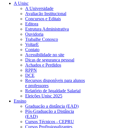
A Unisc
A Universidade
Avaliação Institucional
Concursos e Editais
Editora
Estrutura Administrativa
Ouvidoria
Trabalhe Conosco
VoltarE
Contato
Acessibilidade no site
Dicas de segurança pessoal
Achados e Perdidos
RPPN
DCE
Recursos disponíveis para alunos
e professores
Relatório de Igualdade Salarial
Eleições Unisc 2025
Ensino
Graduação a distância (EAD)
Pós-Graduação a Distância
(EAD)
Cursos Técnicos - CEPRU
Cursos Profissionalizantes