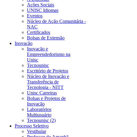
Ações Sociais
UNISC Idiomas
Eventos
Núcleo de Ação Comunitária -
NAC
Certificados
Bolsas de Extensão
Inovação
Inovação e
Empreendedorismo na
Unisc
Tecnounisc
Escritório de Projetos
Núcleo de Inovação e
Transferência de
Tecnologia - NITT
Unisc Carreiras
Bolsas e Projetos de
Inovação
Laboratórios
Multiusuário
Tecnounisc (2)
Processo Seletivo
Vestibular
Professor do Amanhã