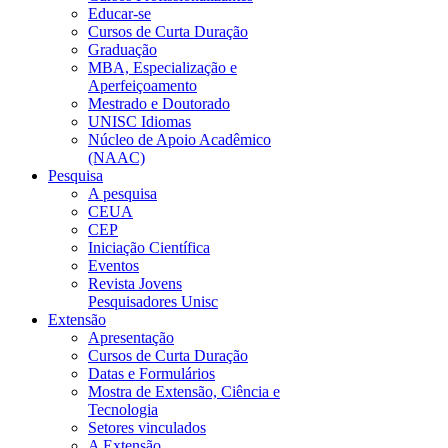
Educar-se
Cursos de Curta Duração
Graduação
MBA, Especialização e
Aperfeiçoamento
Mestrado e Doutorado
UNISC Idiomas
Núcleo de Apoio Acadêmico
(NAAC)
Pesquisa
A pesquisa
CEUA
CEP
Iniciação Científica
Eventos
Revista Jovens
Pesquisadores Unisc
Extensão
Apresentação
Cursos de Curta Duração
Datas e Formulários
Mostra de Extensão, Ciência e
Tecnologia
Setores vinculados
A Extensão