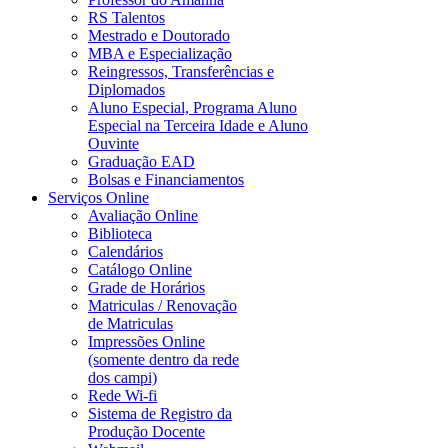
RS Talentos
Mestrado e Doutorado
MBA e Especialização
Reingressos, Transferências e
Diplomados
Aluno Especial, Programa Aluno
Especial na Terceira Idade e Aluno
Ouvinte
Graduação EAD
Bolsas e Financiamentos
Serviços Online
Avaliação Online
Biblioteca
Calendários
Catálogo Online
Grade de Horários
Matriculas / Renovação
de Matriculas
Impressões Online
(somente dentro da rede
dos campi)
Rede Wi-fi
Sistema de Registro da
Produção Docente