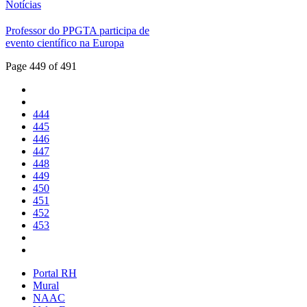
Notícias
Professor do PPGTA participa de
evento científico na Europa
Page 449 of 491
444
445
446
447
448
449
450
451
452
453
Portal RH
Mural
NAAC