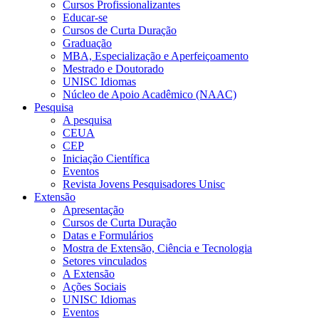
Cursos Profissionalizantes
Educar-se
Cursos de Curta Duração
Graduação
MBA, Especialização e Aperfeiçoamento
Mestrado e Doutorado
UNISC Idiomas
Núcleo de Apoio Acadêmico (NAAC)
Pesquisa
A pesquisa
CEUA
CEP
Iniciação Científica
Eventos
Revista Jovens Pesquisadores Unisc
Extensão
Apresentação
Cursos de Curta Duração
Datas e Formulários
Mostra de Extensão, Ciência e Tecnologia
Setores vinculados
A Extensão
Ações Sociais
UNISC Idiomas
Eventos