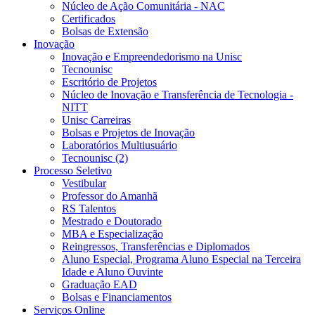
Núcleo de Ação Comunitária - NAC
Certificados
Bolsas de Extensão
Inovação
Inovação e Empreendedorismo na Unisc
Tecnounisc
Escritório de Projetos
Núcleo de Inovação e Transferência de Tecnologia -
NITT
Unisc Carreiras
Bolsas e Projetos de Inovação
Laboratórios Multiusuário
Tecnounisc (2)
Processo Seletivo
Vestibular
Professor do Amanhã
RS Talentos
Mestrado e Doutorado
MBA e Especialização
Reingressos, Transferências e Diplomados
Aluno Especial, Programa Aluno Especial na Terceira
Idade e Aluno Ouvinte
Graduação EAD
Bolsas e Financiamentos
Serviços Online