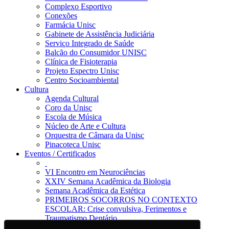
Complexo Esportivo
Conexões
Farmácia Unisc
Gabinete de Assistência Judiciária
Serviço Integrado de Saúde
Balcão do Consumidor UNISC
Clínica de Fisioterapia
Projeto Espectro Unisc
Centro Socioambiental
Cultura
Agenda Cultural
Coro da Unisc
Escola de Música
Núcleo de Arte e Cultura
Orquestra de Câmara da Unisc
Pinacoteca Unisc
Eventos / Certificados
VI Encontro em Neurociências
XXIV Semana Acadêmica da Biologia
Semana Acadêmica da Estética
PRIMEIROS SOCORROS NO CONTEXTO
ESCOLAR: Crise convulsiva, Ferimentos e
Traumatismo Dentário
Notícias