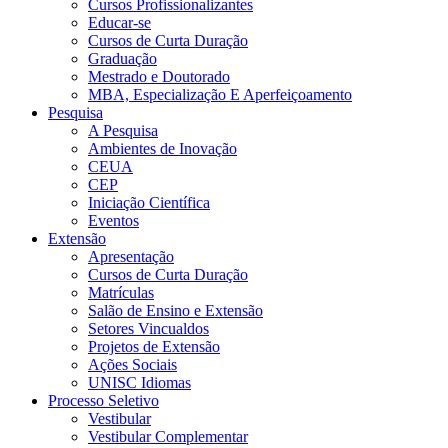
Cursos Profissionalizantes
Educar-se
Cursos de Curta Duração
Graduação
Mestrado e Doutorado
MBA, Especialização E Aperfeiçoamento
Pesquisa
A Pesquisa
Ambientes de Inovação
CEUA
CEP
Iniciação Científica
Eventos
Extensão
Apresentação
Cursos de Curta Duração
Matrículas
Salão de Ensino e Extensão
Setores Vincualdos
Projetos de Extensão
Ações Sociais
UNISC Idiomas
Processo Seletivo
Vestibular
Vestibular Complementar