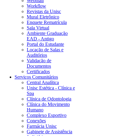
Webmail
Workflow
Revistas da Unisc
Mural Eletrônico
Enquete Rematrícula
Sala Virtual
Ambiente Graduação
EAD - Antigo
Portal do Estudante
Locação de Salas e
Auditórios
Validação de
Documentos
Certificados
Serviços Comunitários
Central Analítica
Unisc Estética - Clínica e
Spa
Clínica de Odontologia
Clínica do Movimento
Humano
Complexo Esportivo
Conexões
Farmácia Unisc
Gabinete de Assistência