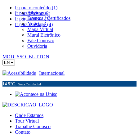
Ir para o conteúdo (1)
Biblioteca
Ir para o menu (2)
Eventos / Certificados
Ir para a busca (3)
Notícias
Ir para o rodapé (4)
Mapa Virtual
Mural Eletrônico
Fale Conosco
Ouvidoria
MOD_SSO_BUTTON
Acessibilidade
Internacional
14.5°C
Santa Cruz do Sul
Onde Estamos
Tour Virtual
Trabalhe Conosco
Contato