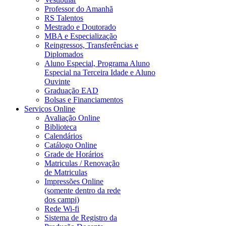
Professor do Amanhã
RS Talentos
Mestrado e Doutorado
MBA e Especialização
Reingressos, Transferências e
Diplomados
Aluno Especial, Programa Aluno
Especial na Terceira Idade e Aluno
Ouvinte
Graduação EAD
Bolsas e Financiamentos
Serviços Online
Avaliação Online
Biblioteca
Calendários
Catálogo Online
Grade de Horários
Matriculas / Renovação
de Matriculas
Impressões Online
(somente dentro da rede
dos campi)
Rede Wi-fi
Sistema de Registro da