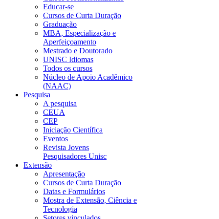
Educar-se
Cursos de Curta Duração
Graduação
MBA, Especialização e
Aperfeiçoamento
Mestrado e Doutorado
UNISC Idiomas
Todos os cursos
Núcleo de Apoio Acadêmico
(NAAC)
Pesquisa
A pesquisa
CEUA
CEP
Iniciação Científica
Eventos
Revista Jovens
Pesquisadores Unisc
Extensão
Apresentação
Cursos de Curta Duração
Datas e Formulários
Mostra de Extensão, Ciência e
Tecnologia
Setores vinculados