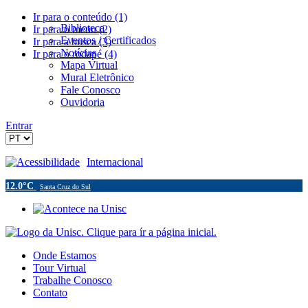
Ir para o conteúdo (1)
Biblioteca
Ir para o menu (2)
Eventos / Certificados
Ir para a busca (3)
Notícias
Ir para o rodapé (4)
Mapa Virtual
Mural Eletrônico
Fale Conosco
Ouvidoria
Entrar
Acessibilidade
Internacional
12.0°C
Santa Cruz do Sul
Onde Estamos
Tour Virtual
Trabalhe Conosco
Contato