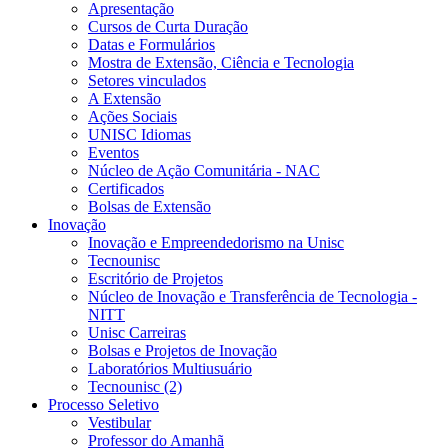
Apresentação
Cursos de Curta Duração
Datas e Formulários
Mostra de Extensão, Ciência e Tecnologia
Setores vinculados
A Extensão
Ações Sociais
UNISC Idiomas
Eventos
Núcleo de Ação Comunitária - NAC
Certificados
Bolsas de Extensão
Inovação
Inovação e Empreendedorismo na Unisc
Tecnounisc
Escritório de Projetos
Núcleo de Inovação e Transferência de Tecnologia -
NITT
Unisc Carreiras
Bolsas e Projetos de Inovação
Laboratórios Multiusuário
Tecnounisc (2)
Processo Seletivo
Vestibular
Professor do Amanhã