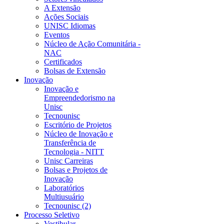
A Extensão
Ações Sociais
UNISC Idiomas
Eventos
Núcleo de Ação Comunitária -
NAC
Certificados
Bolsas de Extensão
Inovação
Inovação e
Empreendedorismo na
Unisc
Tecnounisc
Escritório de Projetos
Núcleo de Inovação e
Transferência de
Tecnologia - NITT
Unisc Carreiras
Bolsas e Projetos de
Inovação
Laboratórios
Multiusuário
Tecnounisc (2)
Processo Seletivo
Vestibular