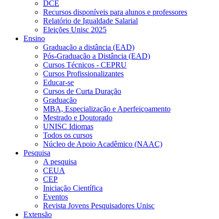
DCE
Recursos disponíveis para alunos e professores
Relatório de Igualdade Salarial
Eleições Unisc 2025
Ensino
Graduação a distância (EAD)
Pós-Graduação a Distância (EAD)
Cursos Técnicos - CEPRU
Cursos Profissionalizantes
Educar-se
Cursos de Curta Duração
Graduação
MBA, Especialização e Aperfeiçoamento
Mestrado e Doutorado
UNISC Idiomas
Todos os cursos
Núcleo de Apoio Acadêmico (NAAC)
Pesquisa
A pesquisa
CEUA
CEP
Iniciação Científica
Eventos
Revista Jovens Pesquisadores Unisc
Extensão