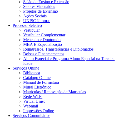
Salão de Ensino e Extensão
Setores Vincualdos
Projetos de Extensão
Ações Sociais
UNISC Idiomas
Processo Seletivo
Vestibular
Vestibular Complementar
Mestrado e Doutorado
MBA E Especialização
Reingressos, Transferências e Diplomados
Bolsas e Financiamentos
Aluno Especial e Programa Aluno Especial na Terceira
Idade
Serviços Online
Biblioteca
Catálogo Online
Manual de Formatura
Mural Eletrônico
Matriculas / Renovação de Matriculas
Rede Wi-Fi
Virtual Unisc
Webmail
Impressões Online
Serviços Comunitários