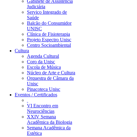
Gabinete de Assistência
Judiciária
Serviço Integrado de
Saúde
Balcão do Consumidor
UNISC
Clínica de Fisioterapia
Projeto Espectro Unisc
Centro Socioambiental
Cultura
Agenda Cultural
Coro da Unisc
Escola de Música
Núcleo de Arte e Cultura
Orquestra de Câmara da
Unisc
Pinacoteca Unisc
Eventos / Certificados
VI Encontro em
Neurociências
XXIV Semana
Acadêmica da Biologia
Semana Acadêmica da
Estética