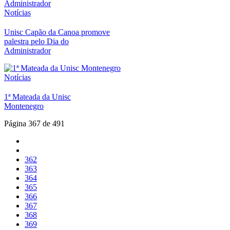
Notícias
Unisc Capão da Canoa promove
palestra pelo Dia do
Administrador
Notícias
1ª Mateada da Unisc
Montenegro
Página 367 de 491
362
363
364
365
366
367
368
369