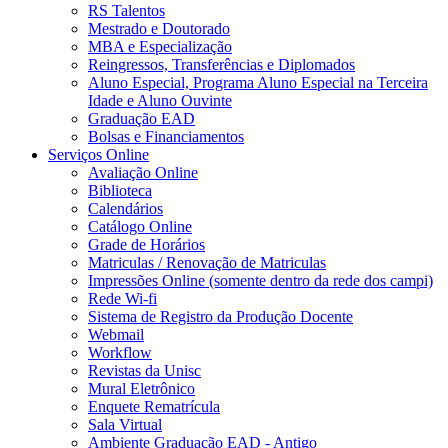
RS Talentos
Mestrado e Doutorado
MBA e Especialização
Reingressos, Transferências e Diplomados
Aluno Especial, Programa Aluno Especial na Terceira
Idade e Aluno Ouvinte
Graduação EAD
Bolsas e Financiamentos
Serviços Online
Avaliação Online
Biblioteca
Calendários
Catálogo Online
Grade de Horários
Matriculas / Renovação de Matriculas
Impressões Online (somente dentro da rede dos campi)
Rede Wi-fi
Sistema de Registro da Produção Docente
Webmail
Workflow
Revistas da Unisc
Mural Eletrônico
Enquete Rematrícula
Sala Virtual
Ambiente Graduação EAD - Antigo