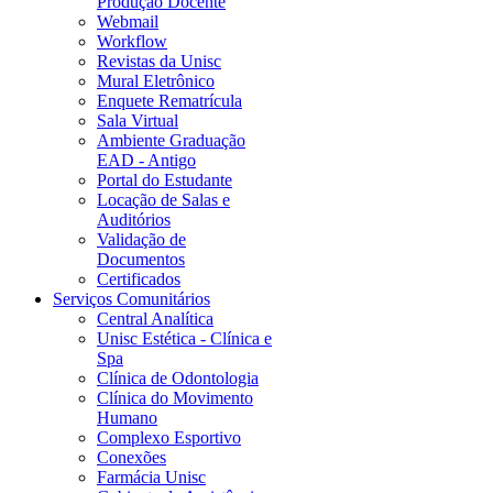
Produção Docente
Webmail
Workflow
Revistas da Unisc
Mural Eletrônico
Enquete Rematrícula
Sala Virtual
Ambiente Graduação
EAD - Antigo
Portal do Estudante
Locação de Salas e
Auditórios
Validação de
Documentos
Certificados
Serviços Comunitários
Central Analítica
Unisc Estética - Clínica e
Spa
Clínica de Odontologia
Clínica do Movimento
Humano
Complexo Esportivo
Conexões
Farmácia Unisc