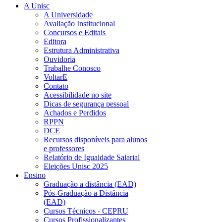
A Unisc
A Universidade
Avaliação Institucional
Concursos e Editais
Editora
Estrutura Administrativa
Ouvidoria
Trabalhe Conosco
VoltarE
Contato
Acessibilidade no site
Dicas de segurança pessoal
Achados e Perdidos
RPPN
DCE
Recursos disponíveis para alunos
e professores
Relatório de Igualdade Salarial
Eleições Unisc 2025
Ensino
Graduação a distância (EAD)
Pós-Graduação a Distância
(EAD)
Cursos Técnicos - CEPRU
Cursos Profissionalizantes