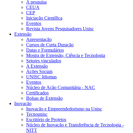
A pesquisa
CEUA
CEP
Iniciação Científica
Eventos
Revista Jovens Pesquisadores Unisc
Extensão
Apresentação
Cursos de Curta Duração
Datas e Formulários
Mostra de Extensão, Ciência e Tecnologia
Setores vinculados
A Extensão
Ações Sociais
UNISC Idiomas
Eventos
Núcleo de Ação Comunitária - NAC
Certificados
Bolsas de Extensão
Inovação
Inovação e Empreendedorismo na Unisc
Tecnounisc
Escritório de Projetos
Núcleo de Inovação e Transferência de Tecnologia -
NITT