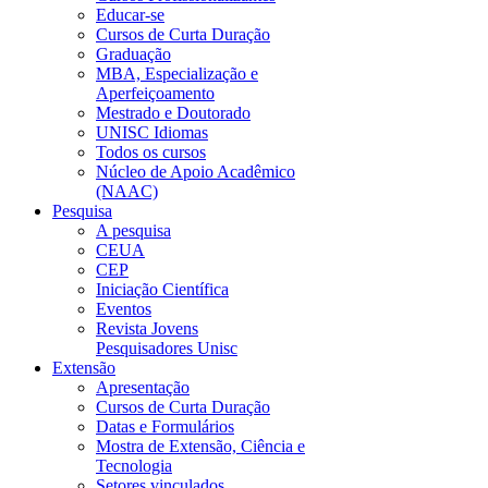
Educar-se
Cursos de Curta Duração
Graduação
MBA, Especialização e
Aperfeiçoamento
Mestrado e Doutorado
UNISC Idiomas
Todos os cursos
Núcleo de Apoio Acadêmico
(NAAC)
Pesquisa
A pesquisa
CEUA
CEP
Iniciação Científica
Eventos
Revista Jovens
Pesquisadores Unisc
Extensão
Apresentação
Cursos de Curta Duração
Datas e Formulários
Mostra de Extensão, Ciência e
Tecnologia
Setores vinculados