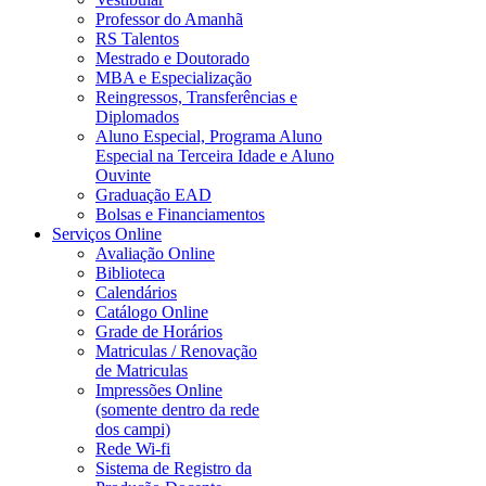
Professor do Amanhã
RS Talentos
Mestrado e Doutorado
MBA e Especialização
Reingressos, Transferências e
Diplomados
Aluno Especial, Programa Aluno
Especial na Terceira Idade e Aluno
Ouvinte
Graduação EAD
Bolsas e Financiamentos
Serviços Online
Avaliação Online
Biblioteca
Calendários
Catálogo Online
Grade de Horários
Matriculas / Renovação
de Matriculas
Impressões Online
(somente dentro da rede
dos campi)
Rede Wi-fi
Sistema de Registro da