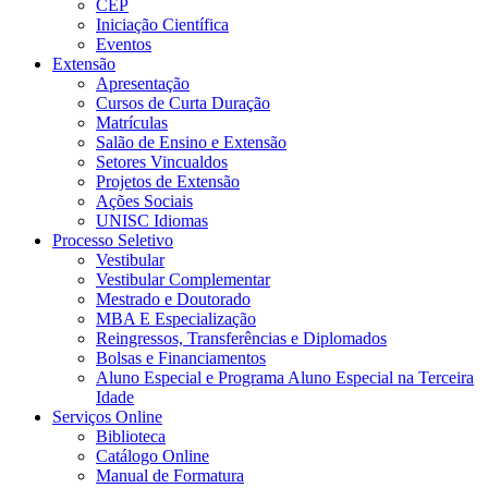
CEP
Iniciação Científica
Eventos
Extensão
Apresentação
Cursos de Curta Duração
Matrículas
Salão de Ensino e Extensão
Setores Vincualdos
Projetos de Extensão
Ações Sociais
UNISC Idiomas
Processo Seletivo
Vestibular
Vestibular Complementar
Mestrado e Doutorado
MBA E Especialização
Reingressos, Transferências e Diplomados
Bolsas e Financiamentos
Aluno Especial e Programa Aluno Especial na Terceira
Idade
Serviços Online
Biblioteca
Catálogo Online
Manual de Formatura