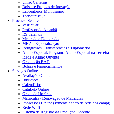
Unisc Carreiras
Bolsas e Projetos de Inovação
Laboratórios Multiusuário
Tecnounisc (2)
Processo Seletivo
Vestibular
Professor do Amanhã
RS Talentos
Mestrado e Doutorado
MBA e Especialização
Reingressos, Transferências e Diplomados
Aluno Especial, Programa Aluno Especial na Terceira
Idade e Aluno Ouvinte
Graduação EAD
Bolsas e Financiamentos
Serviços Online
Avaliação Online
Biblioteca
Calendários
Catálogo Online
Grade de Horários
Matriculas / Renovação de Matriculas
Impressões Online (somente dentro da rede dos campi)
Rede Wi-fi
Sistema de Registro da Produção Docente