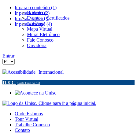
Ir para o conteúdo (1)
Biblioteca
Ir para o menu (2)
Eventos / Certificados
Ir para a busca (3)
Notícias
Ir para o rodapé (4)
Mapa Virtual
Mural Eletrônico
Fale Conosco
Ouvidoria
Entrar
Acessibilidade
Internacional
11.8°C
Santa Cruz do Sul
Onde Estamos
Tour Virtual
Trabalhe Conosco
Contato