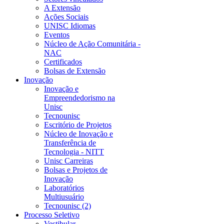
A Extensão
Ações Sociais
UNISC Idiomas
Eventos
Núcleo de Ação Comunitária -
NAC
Certificados
Bolsas de Extensão
Inovação
Inovação e
Empreendedorismo na
Unisc
Tecnounisc
Escritório de Projetos
Núcleo de Inovação e
Transferência de
Tecnologia - NITT
Unisc Carreiras
Bolsas e Projetos de
Inovação
Laboratórios
Multiusuário
Tecnounisc (2)
Processo Seletivo
Vestibular