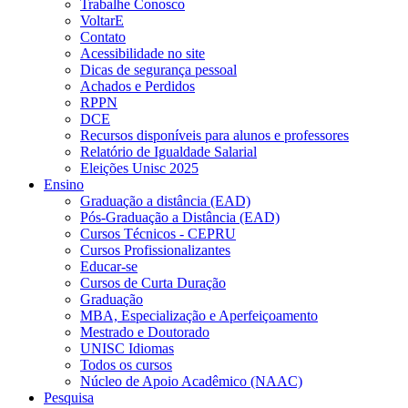
Trabalhe Conosco
VoltarE
Contato
Acessibilidade no site
Dicas de segurança pessoal
Achados e Perdidos
RPPN
DCE
Recursos disponíveis para alunos e professores
Relatório de Igualdade Salarial
Eleições Unisc 2025
Ensino
Graduação a distância (EAD)
Pós-Graduação a Distância (EAD)
Cursos Técnicos - CEPRU
Cursos Profissionalizantes
Educar-se
Cursos de Curta Duração
Graduação
MBA, Especialização e Aperfeiçoamento
Mestrado e Doutorado
UNISC Idiomas
Todos os cursos
Núcleo de Apoio Acadêmico (NAAC)
Pesquisa