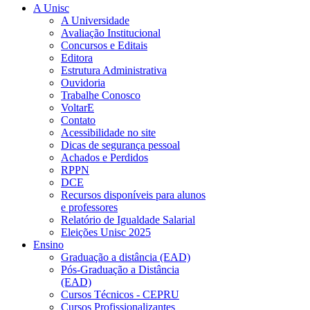
A Unisc
A Universidade
Avaliação Institucional
Concursos e Editais
Editora
Estrutura Administrativa
Ouvidoria
Trabalhe Conosco
VoltarE
Contato
Acessibilidade no site
Dicas de segurança pessoal
Achados e Perdidos
RPPN
DCE
Recursos disponíveis para alunos
e professores
Relatório de Igualdade Salarial
Eleições Unisc 2025
Ensino
Graduação a distância (EAD)
Pós-Graduação a Distância
(EAD)
Cursos Técnicos - CEPRU
Cursos Profissionalizantes