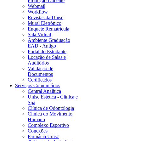
Produção Docente
Webmail
Workflow
Revistas da Unisc
Mural Eletrônico
Enquete Rematrícula
Sala Virtual
Ambiente Graduação
EAD - Antigo
Portal do Estudante
Locação de Salas e
Auditórios
Validação de
Documentos
Certificados
Serviços Comunitários
Central Analítica
Unisc Estética - Clínica e
Spa
Clínica de Odontologia
Clínica do Movimento
Humano
Complexo Esportivo
Conexões
Farmácia Unisc