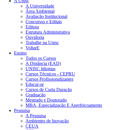
A Unisc
A Universidade
Área Ambiental
Avaliação Institucional
Concursos e Editais
Editora
Estrutura Administrativa
Ouvidoria
Trabalhe na Unisc
VoltarE
Ensino
Todos os Cursos
A Distância (EAD)
UNISC Idiomas
Cursos Técnicos - CEPRU
Cursos Profissionalizantes
Educar-se
Cursos de Curta Duração
Graduação
Mestrado e Doutorado
MBA, Especialização E Aperfeiçoamento
Pesquisa
A Pesquisa
Ambientes de Inovação
CEUA