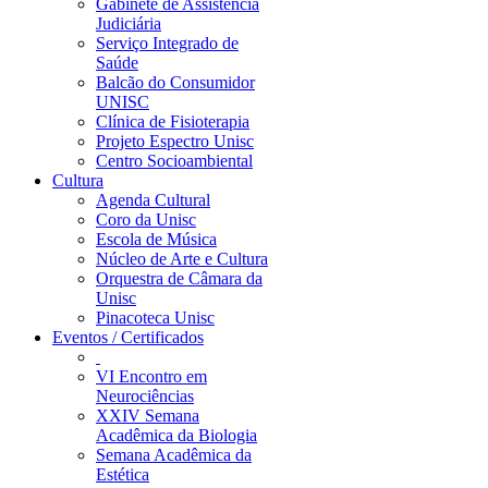
Gabinete de Assistência
Judiciária
Serviço Integrado de
Saúde
Balcão do Consumidor
UNISC
Clínica de Fisioterapia
Projeto Espectro Unisc
Centro Socioambiental
Cultura
Agenda Cultural
Coro da Unisc
Escola de Música
Núcleo de Arte e Cultura
Orquestra de Câmara da
Unisc
Pinacoteca Unisc
Eventos / Certificados
VI Encontro em
Neurociências
XXIV Semana
Acadêmica da Biologia
Semana Acadêmica da
Estética