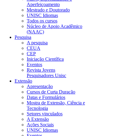
Aperfeiçoamento
Mestrado e Doutorado
UNISC Idiomas
Todos os cursos
Núcleo de Apoio Acadêmico
(NAAC)
Pesquisa
A pesquisa
CEUA
CEP
Iniciação Científica
Eventos
Revista Jovens
Pesquisadores Unisc
Extensão
Apresentação
Cursos de Curta Duração
Datas e Formulários
Mostra de Extensão, Ciência e
Tecnologia
Setores vinculados
A Extensão
Ações Sociais
UNISC Idiomas
Eventos