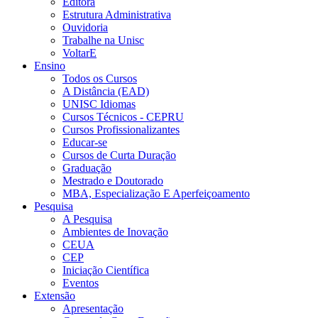
Editora
Estrutura Administrativa
Ouvidoria
Trabalhe na Unisc
VoltarE
Ensino
Todos os Cursos
A Distância (EAD)
UNISC Idiomas
Cursos Técnicos - CEPRU
Cursos Profissionalizantes
Educar-se
Cursos de Curta Duração
Graduação
Mestrado e Doutorado
MBA, Especialização E Aperfeiçoamento
Pesquisa
A Pesquisa
Ambientes de Inovação
CEUA
CEP
Iniciação Científica
Eventos
Extensão
Apresentação