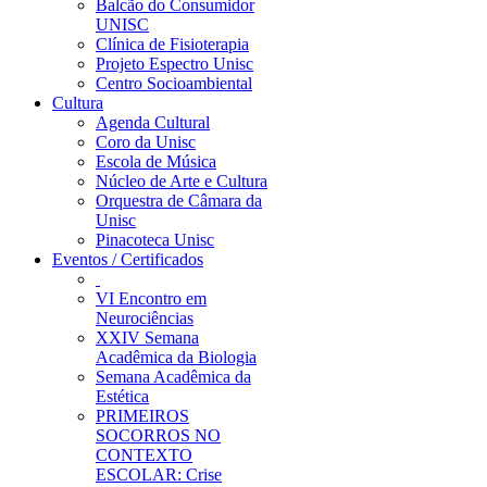
Balcão do Consumidor
UNISC
Clínica de Fisioterapia
Projeto Espectro Unisc
Centro Socioambiental
Cultura
Agenda Cultural
Coro da Unisc
Escola de Música
Núcleo de Arte e Cultura
Orquestra de Câmara da
Unisc
Pinacoteca Unisc
Eventos / Certificados
VI Encontro em
Neurociências
XXIV Semana
Acadêmica da Biologia
Semana Acadêmica da
Estética
PRIMEIROS
SOCORROS NO
CONTEXTO
ESCOLAR: Crise