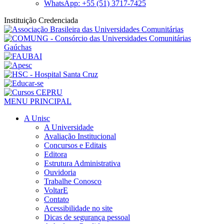
WhatsApp: +55 (51) 3717-7425
Instituição Credenciada
MENU PRINCIPAL
A Unisc
A Universidade
Avaliação Institucional
Concursos e Editais
Editora
Estrutura Administrativa
Ouvidoria
Trabalhe Conosco
VoltarE
Contato
Acessibilidade no site
Dicas de segurança pessoal