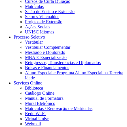
Cursos de Curta Duração
Matrículas
Salão de Ensino e Extensão
Setores Vincualdos
Projetos de Extensão
Ações Sociais
UNISC Idiomas
Processo Seletivo
Vestibular
Vestibular Complementar
Mestrado e Doutorado
MBA E Especialização
Reingressos, Transferências e Diplomados
Bolsas e Financiamentos
Aluno Especial e Programa Aluno Especial na Terceira
Idade
Serviços Online
Biblioteca
Catálogo Online
Manual de Formatura
Mural Eletrônico
Matriculas / Renovação de Matriculas
Rede Wi-Fi
Virtual Unisc
Webmail