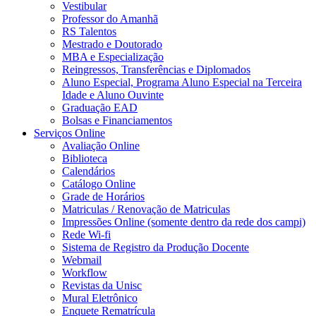
Vestibular
Professor do Amanhã
RS Talentos
Mestrado e Doutorado
MBA e Especialização
Reingressos, Transferências e Diplomados
Aluno Especial, Programa Aluno Especial na Terceira
Idade e Aluno Ouvinte
Graduação EAD
Bolsas e Financiamentos
Serviços Online
Avaliação Online
Biblioteca
Calendários
Catálogo Online
Grade de Horários
Matriculas / Renovação de Matriculas
Impressões Online (somente dentro da rede dos campi)
Rede Wi-fi
Sistema de Registro da Produção Docente
Webmail
Workflow
Revistas da Unisc
Mural Eletrônico
Enquete Rematrícula