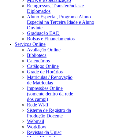
MBA e Especialização
Reingressos, Transferências e
Diplomados
Aluno Especial, Programa Aluno
Especial na Terceira Idade e Aluno
Ouvinte
Graduação EAD
Bolsas e Financiamentos
Serviços Online
Avaliação Online
Biblioteca
Calendários
Catálogo Online
Grade de Horários
Matriculas / Renovação
de Matriculas
Impressões Online
(somente dentro da rede
dos campi)
Rede Wi-fi
Sistema de Registro da
Produção Docente
Webmail
Workflow
Revistas da Unisc