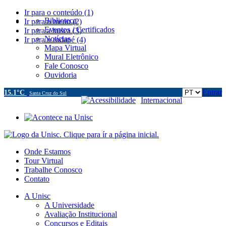
Ir para o conteúdo (1)
Biblioteca
Ir para o menu (2)
Eventos / Certificados
Ir para a busca (3)
Notícias
Ir para o rodapé (4)
Mapa Virtual
Mural Eletrônico
Fale Conosco
Ouvidoria
Entrar
15.1°C
Santa Cruz do Sul
Acessibilidade
Internacional
Onde Estamos
Tour Virtual
Trabalhe Conosco
Contato
A Unisc
A Universidade
Avaliação Institucional
Concursos e Editais