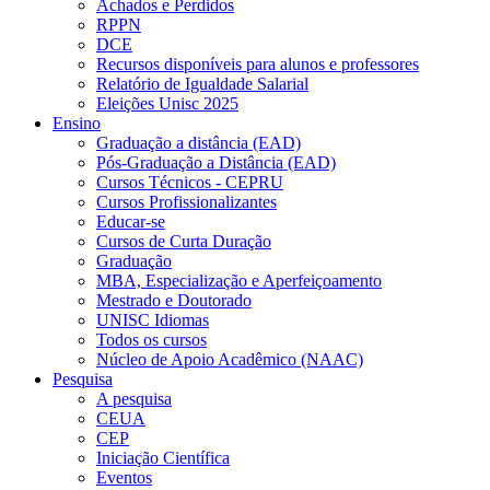
Achados e Perdidos
RPPN
DCE
Recursos disponíveis para alunos e professores
Relatório de Igualdade Salarial
Eleições Unisc 2025
Ensino
Graduação a distância (EAD)
Pós-Graduação a Distância (EAD)
Cursos Técnicos - CEPRU
Cursos Profissionalizantes
Educar-se
Cursos de Curta Duração
Graduação
MBA, Especialização e Aperfeiçoamento
Mestrado e Doutorado
UNISC Idiomas
Todos os cursos
Núcleo de Apoio Acadêmico (NAAC)
Pesquisa
A pesquisa
CEUA
CEP
Iniciação Científica
Eventos