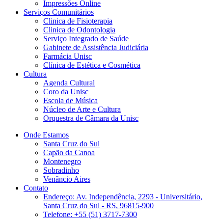
Impressões Online
Serviços Comunitários
Clinica de Fisioterapia
Clinica de Odontologia
Serviço Integrado de Saúde
Gabinete de Assistência Judiciária
Farmácia Unisc
Clínica de Estética e Cosmética
Cultura
Agenda Cultural
Coro da Unisc
Escola de Música
Núcleo de Arte e Cultura
Orquestra de Câmara da Unisc
Onde Estamos
Santa Cruz do Sul
Capão da Canoa
Montenegro
Sobradinho
Venâncio Aires
Contato
Endereço: Av. Independência, 2293 - Universitário,
Santa Cruz do Sul - RS, 96815-900
Telefone: +55 (51) 3717-7300