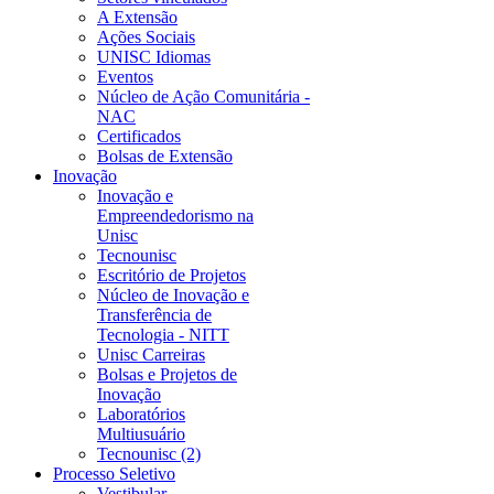
A Extensão
Ações Sociais
UNISC Idiomas
Eventos
Núcleo de Ação Comunitária -
NAC
Certificados
Bolsas de Extensão
Inovação
Inovação e
Empreendedorismo na
Unisc
Tecnounisc
Escritório de Projetos
Núcleo de Inovação e
Transferência de
Tecnologia - NITT
Unisc Carreiras
Bolsas e Projetos de
Inovação
Laboratórios
Multiusuário
Tecnounisc (2)
Processo Seletivo
Vestibular