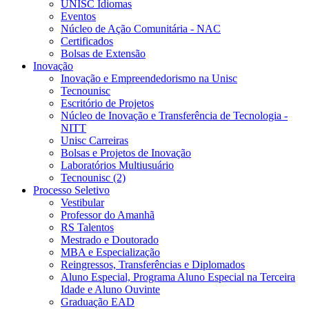
UNISC Idiomas
Eventos
Núcleo de Ação Comunitária - NAC
Certificados
Bolsas de Extensão
Inovação
Inovação e Empreendedorismo na Unisc
Tecnounisc
Escritório de Projetos
Núcleo de Inovação e Transferência de Tecnologia -
NITT
Unisc Carreiras
Bolsas e Projetos de Inovação
Laboratórios Multiusuário
Tecnounisc (2)
Processo Seletivo
Vestibular
Professor do Amanhã
RS Talentos
Mestrado e Doutorado
MBA e Especialização
Reingressos, Transferências e Diplomados
Aluno Especial, Programa Aluno Especial na Terceira
Idade e Aluno Ouvinte
Graduação EAD