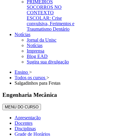
PRIMEIROS
SOCORROS NO
CONTEXTO
ESCOLAR: Crise
convulsiva, Ferimentos e
Traumatismo Dentário
Notícias
Jornal da Unisc
Notícias
Imprensa
Blog EAD
Sugira sua divulgação
Ensino
>
Todos os cursos
>
Salgadinhos para Festas
Engenharia Mecânica
MENU DO CURSO
Apresentação
Docentes
Disciplinas
Grade de Horários