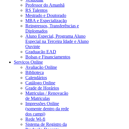
Professor do Amanhã
RS Talentos
Mestrado e Doutorado
MBA e Especialização
Reingressos, Transferências e
Diplomados
Aluno Especial, Programa Aluno
Especial na Terceira Idade e Aluno
Ouvinte
Graduação EAD
Bolsas e Financiamentos
Serviços Online
Avaliação Online
Biblioteca
Calendários
Catálogo Online
Grade de Horários
Matriculas / Renovação
de Matriculas
Impressões Online
(somente dentro da rede
dos campi)
Rede Wi-fi
Sistema de Registro da