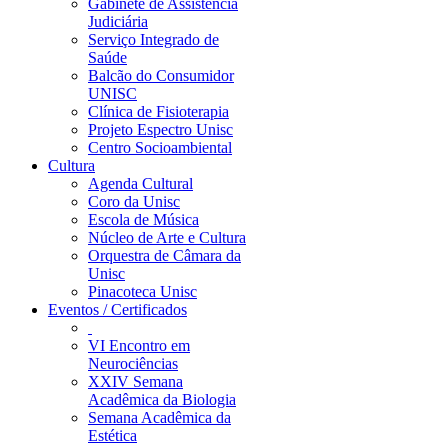
Gabinete de Assistência
Judiciária
Serviço Integrado de
Saúde
Balcão do Consumidor
UNISC
Clínica de Fisioterapia
Projeto Espectro Unisc
Centro Socioambiental
Cultura
Agenda Cultural
Coro da Unisc
Escola de Música
Núcleo de Arte e Cultura
Orquestra de Câmara da
Unisc
Pinacoteca Unisc
Eventos / Certificados
VI Encontro em
Neurociências
XXIV Semana
Acadêmica da Biologia
Semana Acadêmica da
Estética