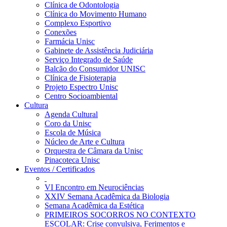
Clínica de Odontologia
Clínica do Movimento Humano
Complexo Esportivo
Conexões
Farmácia Unisc
Gabinete de Assistência Judiciária
Serviço Integrado de Saúde
Balcão do Consumidor UNISC
Clínica de Fisioterapia
Projeto Espectro Unisc
Centro Socioambiental
Cultura
Agenda Cultural
Coro da Unisc
Escola de Música
Núcleo de Arte e Cultura
Orquestra de Câmara da Unisc
Pinacoteca Unisc
Eventos / Certificados
VI Encontro em Neurociências
XXIV Semana Acadêmica da Biologia
Semana Acadêmica da Estética
PRIMEIROS SOCORROS NO CONTEXTO
ESCOLAR: Crise convulsiva, Ferimentos e