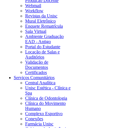
Produção Docente
Webmail
Workflow
Revistas da Unisc
Mural Eletrônico
Enquete Rematrícula
Sala Virtual
Ambiente Graduação
EAD - Antigo
Portal do Estudante
Locação de Salas e
Auditórios
Validação de
Documentos
Certificados
Serviços Comunitários
Central Analítica
Unisc Estética - Clínica e
Spa
Clínica de Odontologia
Clínica do Movimento
Humano
Complexo Esportivo
Conexões
Farmácia Unisc