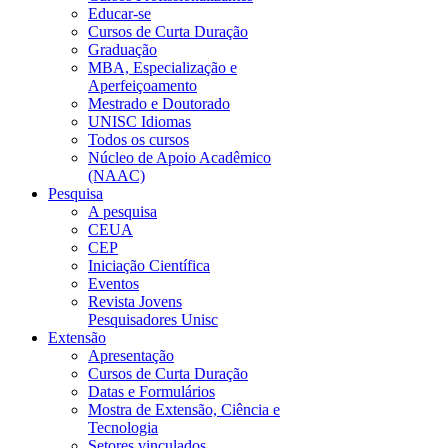
Educar-se
Cursos de Curta Duração
Graduação
MBA, Especialização e
Aperfeiçoamento
Mestrado e Doutorado
UNISC Idiomas
Todos os cursos
Núcleo de Apoio Acadêmico
(NAAC)
Pesquisa
A pesquisa
CEUA
CEP
Iniciação Científica
Eventos
Revista Jovens
Pesquisadores Unisc
Extensão
Apresentação
Cursos de Curta Duração
Datas e Formulários
Mostra de Extensão, Ciência e
Tecnologia
Setores vinculados