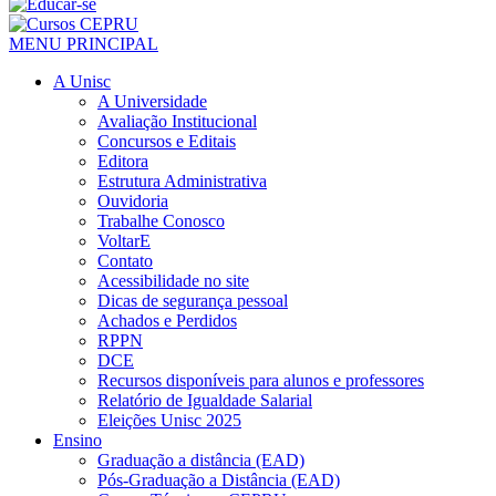
MENU PRINCIPAL
A Unisc
A Universidade
Avaliação Institucional
Concursos e Editais
Editora
Estrutura Administrativa
Ouvidoria
Trabalhe Conosco
VoltarE
Contato
Acessibilidade no site
Dicas de segurança pessoal
Achados e Perdidos
RPPN
DCE
Recursos disponíveis para alunos e professores
Relatório de Igualdade Salarial
Eleições Unisc 2025
Ensino
Graduação a distância (EAD)
Pós-Graduação a Distância (EAD)