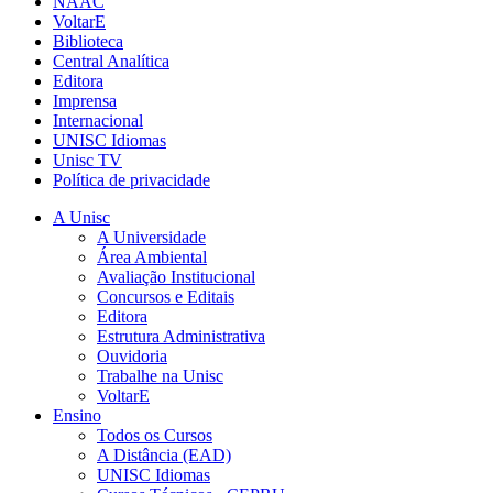
NAAC
VoltarE
Biblioteca
Central Analítica
Editora
Imprensa
Internacional
UNISC Idiomas
Unisc TV
Política de privacidade
A Unisc
A Universidade
Área Ambiental
Avaliação Institucional
Concursos e Editais
Editora
Estrutura Administrativa
Ouvidoria
Trabalhe na Unisc
VoltarE
Ensino
Todos os Cursos
A Distância (EAD)
UNISC Idiomas