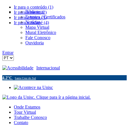
Ir para o conteúdo (1)
Biblioteca
Ir para o menu (2)
Eventos / Certificados
Ir para a busca (3)
Notícias
Ir para o rodapé (4)
Mapa Virtual
Mural Eletrônico
Fale Conosco
Ouvidoria
Entrar
Acessibilidade
Internacional
4.2°C
Santa Cruz do Sul
Onde Estamos
Tour Virtual
Trabalhe Conosco
Contato