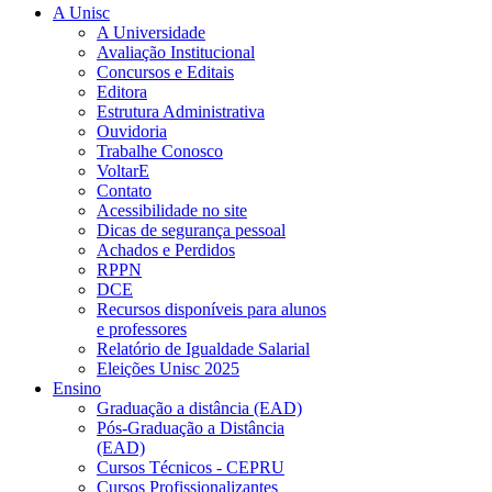
A Unisc
A Universidade
Avaliação Institucional
Concursos e Editais
Editora
Estrutura Administrativa
Ouvidoria
Trabalhe Conosco
VoltarE
Contato
Acessibilidade no site
Dicas de segurança pessoal
Achados e Perdidos
RPPN
DCE
Recursos disponíveis para alunos
e professores
Relatório de Igualdade Salarial
Eleições Unisc 2025
Ensino
Graduação a distância (EAD)
Pós-Graduação a Distância
(EAD)
Cursos Técnicos - CEPRU
Cursos Profissionalizantes