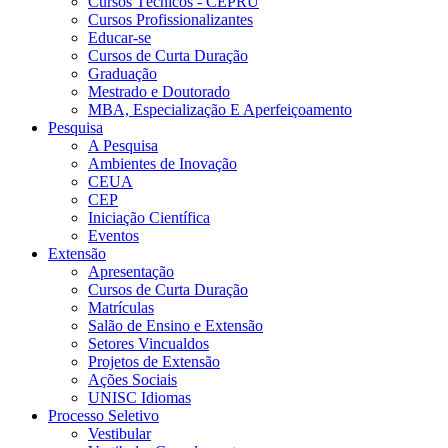
Cursos Técnicos - CEPRU
Cursos Profissionalizantes
Educar-se
Cursos de Curta Duração
Graduação
Mestrado e Doutorado
MBA, Especialização E Aperfeiçoamento
Pesquisa
A Pesquisa
Ambientes de Inovação
CEUA
CEP
Iniciação Científica
Eventos
Extensão
Apresentação
Cursos de Curta Duração
Matrículas
Salão de Ensino e Extensão
Setores Vincualdos
Projetos de Extensão
Ações Sociais
UNISC Idiomas
Processo Seletivo
Vestibular