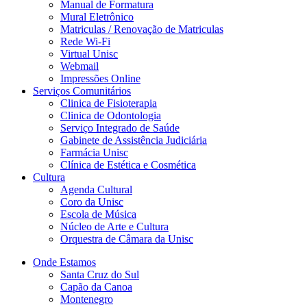
Manual de Formatura
Mural Eletrônico
Matriculas / Renovação de Matriculas
Rede Wi-Fi
Virtual Unisc
Webmail
Impressões Online
Serviços Comunitários
Clinica de Fisioterapia
Clinica de Odontologia
Serviço Integrado de Saúde
Gabinete de Assistência Judiciária
Farmácia Unisc
Clínica de Estética e Cosmética
Cultura
Agenda Cultural
Coro da Unisc
Escola de Música
Núcleo de Arte e Cultura
Orquestra de Câmara da Unisc
Onde Estamos
Santa Cruz do Sul
Capão da Canoa
Montenegro