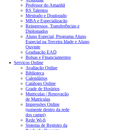
Professor do Amanhã
RS Talentos
Mestrado e Doutorado
MBA e Especialização
Reingressos, Transferências e
Diplomados
Aluno Especial, Programa Aluno
Especial na Terceira Idade e Aluno
Ouvinte
Graduação EAD
Bolsas e Financiamentos
Serviços Online
Avaliação Online
Biblioteca
Calendários
Catálogo Online
Grade de Horários
Matriculas / Renovação
de Matriculas
Impressões Online
(somente dentro da rede
dos campi)
Rede Wi-fi
Sistema de Registro da