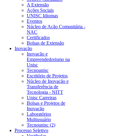
A Extensão
Ações Sociais
UNISC Idiomas
Eventos
Núcleo de Ação Comunitária -
NAC
Certificados
Bolsas de Extensão
Inovação
Inovação e
Empreendedorismo na
Unisc
Tecnounisc
Escritório de Projetos
Núcleo de Inovação e
Transferência de
Tecnologia - NITT
Unisc Carreiras
Bolsas e Projetos de
Inovação
Laboratórios
Multiusuário
Tecnounisc (2)
Processo Seletivo
Vestibular