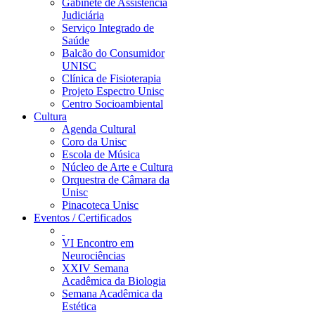
Gabinete de Assistência
Judiciária
Serviço Integrado de
Saúde
Balcão do Consumidor
UNISC
Clínica de Fisioterapia
Projeto Espectro Unisc
Centro Socioambiental
Cultura
Agenda Cultural
Coro da Unisc
Escola de Música
Núcleo de Arte e Cultura
Orquestra de Câmara da
Unisc
Pinacoteca Unisc
Eventos / Certificados
VI Encontro em
Neurociências
XXIV Semana
Acadêmica da Biologia
Semana Acadêmica da
Estética