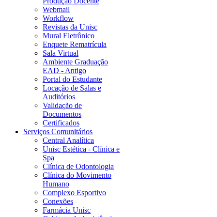
Produção Docente
Webmail
Workflow
Revistas da Unisc
Mural Eletrônico
Enquete Rematrícula
Sala Virtual
Ambiente Graduação
EAD - Antigo
Portal do Estudante
Locação de Salas e
Auditórios
Validação de
Documentos
Certificados
Serviços Comunitários
Central Analítica
Unisc Estética - Clínica e
Spa
Clínica de Odontologia
Clínica do Movimento
Humano
Complexo Esportivo
Conexões
Farmácia Unisc