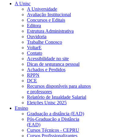
A Unisc
A Universidade
Avaliação Institucional
Concursos e Editais
Editora
Estrutura Administrativa
Ouvidoria
Trabalhe Conosco
VoltarE
Contato
Acessibilidade no site
Dicas de segurança pessoal
Achados e Perdidos
RPPN
DCE
Recursos disponíveis para alunos
e professores
Relatório de Igualdade Salarial
Eleições Unisc 2025
Ensino
Graduação a distância (EAD)
Pós-Graduação a Distância
(EAD)
Cursos Técnicos - CEPRU
Cursos Profissionalizantes