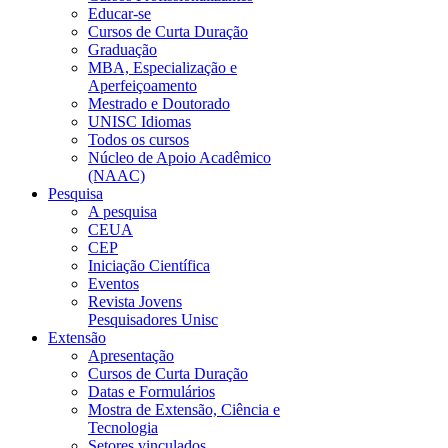
Educar-se
Cursos de Curta Duração
Graduação
MBA, Especialização e
Aperfeiçoamento
Mestrado e Doutorado
UNISC Idiomas
Todos os cursos
Núcleo de Apoio Acadêmico
(NAAC)
Pesquisa
A pesquisa
CEUA
CEP
Iniciação Científica
Eventos
Revista Jovens
Pesquisadores Unisc
Extensão
Apresentação
Cursos de Curta Duração
Datas e Formulários
Mostra de Extensão, Ciência e
Tecnologia
Setores vinculados