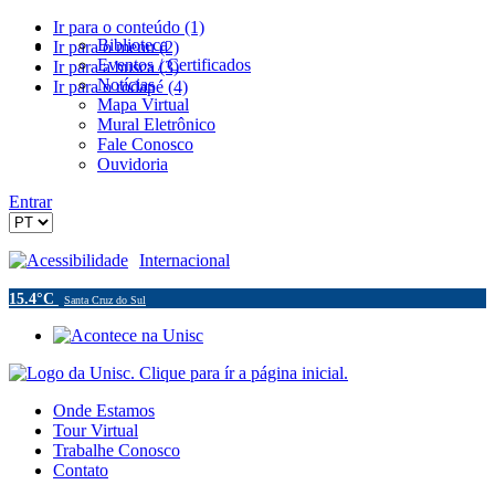
Ir para o conteúdo (1)
Biblioteca
Ir para o menu (2)
Eventos / Certificados
Ir para a busca (3)
Notícias
Ir para o rodapé (4)
Mapa Virtual
Mural Eletrônico
Fale Conosco
Ouvidoria
Entrar
Acessibilidade
Internacional
15.4°C
Santa Cruz do Sul
Onde Estamos
Tour Virtual
Trabalhe Conosco
Contato