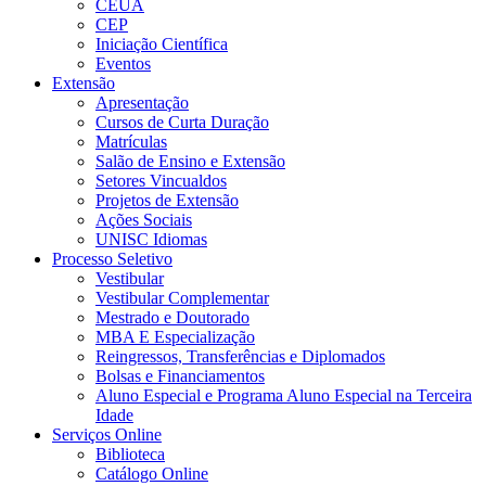
CEUA
CEP
Iniciação Científica
Eventos
Extensão
Apresentação
Cursos de Curta Duração
Matrículas
Salão de Ensino e Extensão
Setores Vincualdos
Projetos de Extensão
Ações Sociais
UNISC Idiomas
Processo Seletivo
Vestibular
Vestibular Complementar
Mestrado e Doutorado
MBA E Especialização
Reingressos, Transferências e Diplomados
Bolsas e Financiamentos
Aluno Especial e Programa Aluno Especial na Terceira
Idade
Serviços Online
Biblioteca
Catálogo Online