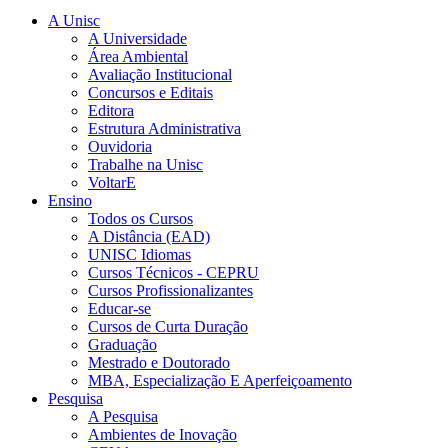
A Unisc
A Universidade
Área Ambiental
Avaliação Institucional
Concursos e Editais
Editora
Estrutura Administrativa
Ouvidoria
Trabalhe na Unisc
VoltarE
Ensino
Todos os Cursos
A Distância (EAD)
UNISC Idiomas
Cursos Técnicos - CEPRU
Cursos Profissionalizantes
Educar-se
Cursos de Curta Duração
Graduação
Mestrado e Doutorado
MBA, Especialização E Aperfeiçoamento
Pesquisa
A Pesquisa
Ambientes de Inovação