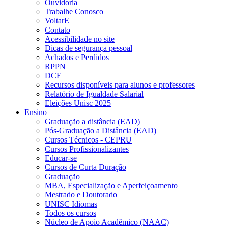
Ouvidoria
Trabalhe Conosco
VoltarE
Contato
Acessibilidade no site
Dicas de segurança pessoal
Achados e Perdidos
RPPN
DCE
Recursos disponíveis para alunos e professores
Relatório de Igualdade Salarial
Eleições Unisc 2025
Ensino
Graduação a distância (EAD)
Pós-Graduação a Distância (EAD)
Cursos Técnicos - CEPRU
Cursos Profissionalizantes
Educar-se
Cursos de Curta Duração
Graduação
MBA, Especialização e Aperfeiçoamento
Mestrado e Doutorado
UNISC Idiomas
Todos os cursos
Núcleo de Apoio Acadêmico (NAAC)