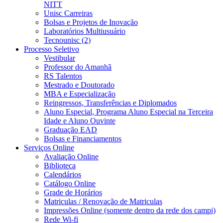
NITT
Unisc Carreiras
Bolsas e Projetos de Inovação
Laboratórios Multiusuário
Tecnounisc (2)
Processo Seletivo
Vestibular
Professor do Amanhã
RS Talentos
Mestrado e Doutorado
MBA e Especialização
Reingressos, Transferências e Diplomados
Aluno Especial, Programa Aluno Especial na Terceira
Idade e Aluno Ouvinte
Graduação EAD
Bolsas e Financiamentos
Serviços Online
Avaliação Online
Biblioteca
Calendários
Catálogo Online
Grade de Horários
Matriculas / Renovação de Matriculas
Impressões Online (somente dentro da rede dos campi)
Rede Wi-fi