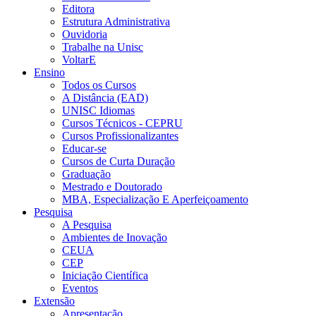
Editora
Estrutura Administrativa
Ouvidoria
Trabalhe na Unisc
VoltarE
Ensino
Todos os Cursos
A Distância (EAD)
UNISC Idiomas
Cursos Técnicos - CEPRU
Cursos Profissionalizantes
Educar-se
Cursos de Curta Duração
Graduação
Mestrado e Doutorado
MBA, Especialização E Aperfeiçoamento
Pesquisa
A Pesquisa
Ambientes de Inovação
CEUA
CEP
Iniciação Científica
Eventos
Extensão
Apresentação