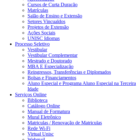
Cursos de Curta Duração
Matrículas
Salão de Ensino e Extensão
Setores Vincualdos
Projetos de Extensão
Ações Sociais
UNISC Idiomas
Processo Seletivo
Vestibular
Vestibular Complementar
Mestrado e Doutorado
MBA E Especialização
Reingressos, Transferências e Diplomados
Bolsas e Financiamentos
Aluno Especial e Programa Aluno Especial na Terceira
Idade
Serviços Online
Biblioteca
Catálogo Online
Manual de Formatura
Mural Eletrônico
Matriculas / Renovação de Matriculas
Rede Wi-Fi
Virtual Unisc
Webmail