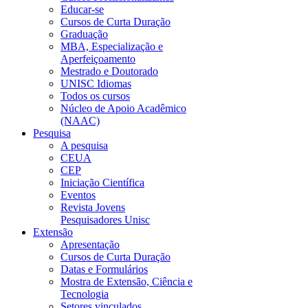
Educar-se
Cursos de Curta Duração
Graduação
MBA, Especialização e
Aperfeiçoamento
Mestrado e Doutorado
UNISC Idiomas
Todos os cursos
Núcleo de Apoio Acadêmico
(NAAC)
Pesquisa
A pesquisa
CEUA
CEP
Iniciação Científica
Eventos
Revista Jovens
Pesquisadores Unisc
Extensão
Apresentação
Cursos de Curta Duração
Datas e Formulários
Mostra de Extensão, Ciência e
Tecnologia
Setores vinculados