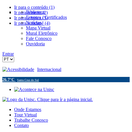
Ir para o conteúdo (1)
Biblioteca
Ir para o menu (2)
Eventos / Certificados
Ir para a busca (3)
Notícias
Ir para o rodapé (4)
Mapa Virtual
Mural Eletrônico
Fale Conosco
Ouvidoria
Entrar
Acessibilidade
Internacional
26.7°C
Santa Cruz do Sul
Onde Estamos
Tour Virtual
Trabalhe Conosco
Contato