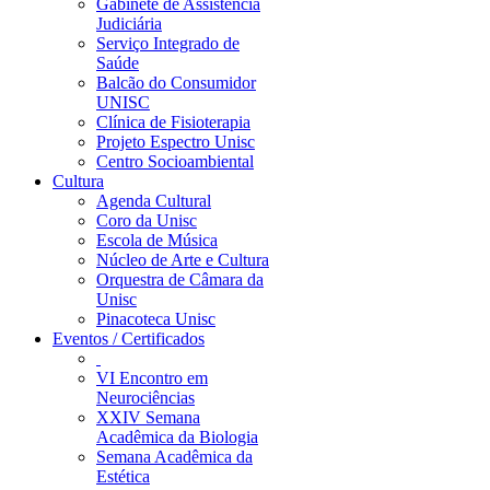
Gabinete de Assistência
Judiciária
Serviço Integrado de
Saúde
Balcão do Consumidor
UNISC
Clínica de Fisioterapia
Projeto Espectro Unisc
Centro Socioambiental
Cultura
Agenda Cultural
Coro da Unisc
Escola de Música
Núcleo de Arte e Cultura
Orquestra de Câmara da
Unisc
Pinacoteca Unisc
Eventos / Certificados
VI Encontro em
Neurociências
XXIV Semana
Acadêmica da Biologia
Semana Acadêmica da
Estética