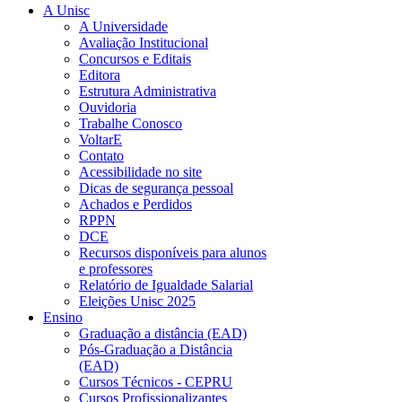
A Unisc
A Universidade
Avaliação Institucional
Concursos e Editais
Editora
Estrutura Administrativa
Ouvidoria
Trabalhe Conosco
VoltarE
Contato
Acessibilidade no site
Dicas de segurança pessoal
Achados e Perdidos
RPPN
DCE
Recursos disponíveis para alunos
e professores
Relatório de Igualdade Salarial
Eleições Unisc 2025
Ensino
Graduação a distância (EAD)
Pós-Graduação a Distância
(EAD)
Cursos Técnicos - CEPRU
Cursos Profissionalizantes