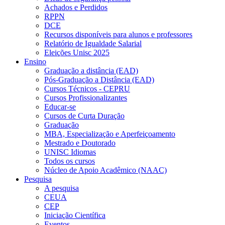
Achados e Perdidos
RPPN
DCE
Recursos disponíveis para alunos e professores
Relatório de Igualdade Salarial
Eleições Unisc 2025
Ensino
Graduação a distância (EAD)
Pós-Graduação a Distância (EAD)
Cursos Técnicos - CEPRU
Cursos Profissionalizantes
Educar-se
Cursos de Curta Duração
Graduação
MBA, Especialização e Aperfeiçoamento
Mestrado e Doutorado
UNISC Idiomas
Todos os cursos
Núcleo de Apoio Acadêmico (NAAC)
Pesquisa
A pesquisa
CEUA
CEP
Iniciação Científica
Eventos