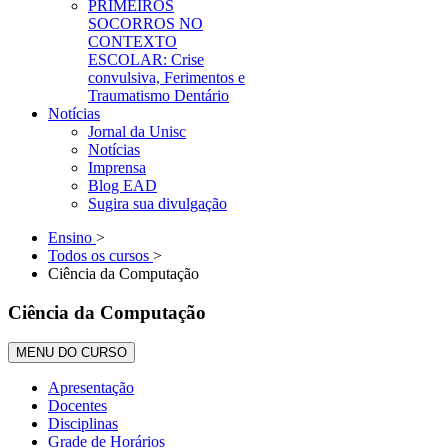
PRIMEIROS
SOCORROS NO
CONTEXTO
ESCOLAR: Crise
convulsiva, Ferimentos e
Traumatismo Dentário
Notícias
Jornal da Unisc
Notícias
Imprensa
Blog EAD
Sugira sua divulgação
Ensino
>
Todos os cursos
>
Ciência da Computação
Ciência da Computação
MENU DO CURSO
Apresentação
Docentes
Disciplinas
Grade de Horários