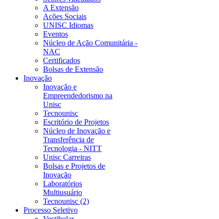
A Extensão
Ações Sociais
UNISC Idiomas
Eventos
Núcleo de Ação Comunitária -
NAC
Certificados
Bolsas de Extensão
Inovação
Inovação e
Empreendedorismo na
Unisc
Tecnounisc
Escritório de Projetos
Núcleo de Inovação e
Transferência de
Tecnologia - NITT
Unisc Carreiras
Bolsas e Projetos de
Inovação
Laboratórios
Multiusuário
Tecnounisc (2)
Processo Seletivo
Vestibular