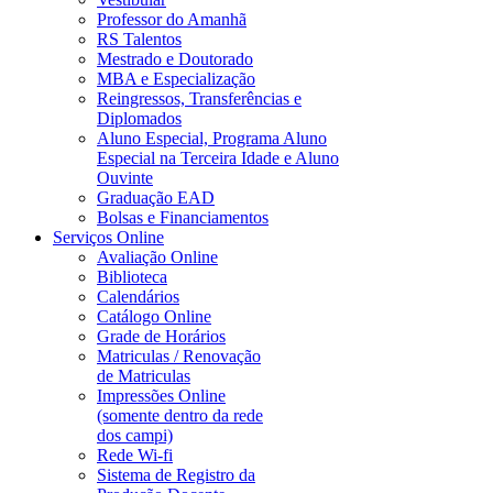
Professor do Amanhã
RS Talentos
Mestrado e Doutorado
MBA e Especialização
Reingressos, Transferências e
Diplomados
Aluno Especial, Programa Aluno
Especial na Terceira Idade e Aluno
Ouvinte
Graduação EAD
Bolsas e Financiamentos
Serviços Online
Avaliação Online
Biblioteca
Calendários
Catálogo Online
Grade de Horários
Matriculas / Renovação
de Matriculas
Impressões Online
(somente dentro da rede
dos campi)
Rede Wi-fi
Sistema de Registro da