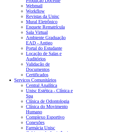
Produção Docente
Webmail
Workflow
Revistas da Unisc
Mural Eletrônico
Enquete Rematrícula
Sala Virtual
Ambiente Graduação
EAD - Antigo
Portal do Estudante
Locação de Salas e
Auditórios
Validação de
Documentos
Certificados
Serviços Comunitários
Central Analítica
Unisc Estética - Clínica e
Spa
Clínica de Odontologia
Clínica do Movimento
Humano
Complexo Esportivo
Conexões
Farmácia Unisc