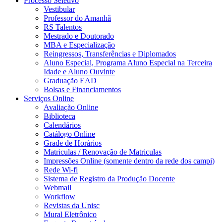
Processo Seletivo
Vestibular
Professor do Amanhã
RS Talentos
Mestrado e Doutorado
MBA e Especialização
Reingressos, Transferências e Diplomados
Aluno Especial, Programa Aluno Especial na Terceira
Idade e Aluno Ouvinte
Graduação EAD
Bolsas e Financiamentos
Serviços Online
Avaliação Online
Biblioteca
Calendários
Catálogo Online
Grade de Horários
Matriculas / Renovação de Matriculas
Impressões Online (somente dentro da rede dos campi)
Rede Wi-fi
Sistema de Registro da Produção Docente
Webmail
Workflow
Revistas da Unisc
Mural Eletrônico