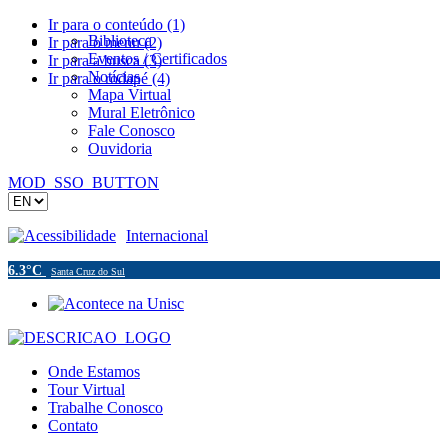
Ir para o conteúdo (1)
Biblioteca
Ir para o menu (2)
Eventos / Certificados
Ir para a busca (3)
Notícias
Ir para o rodapé (4)
Mapa Virtual
Mural Eletrônico
Fale Conosco
Ouvidoria
MOD_SSO_BUTTON
Acessibilidade
Internacional
6.3°C
Santa Cruz do Sul
Onde Estamos
Tour Virtual
Trabalhe Conosco
Contato