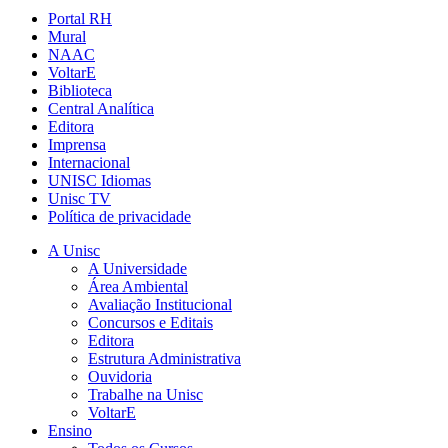
Portal RH
Mural
NAAC
VoltarE
Biblioteca
Central Analítica
Editora
Imprensa
Internacional
UNISC Idiomas
Unisc TV
Política de privacidade
A Unisc
A Universidade
Área Ambiental
Avaliação Institucional
Concursos e Editais
Editora
Estrutura Administrativa
Ouvidoria
Trabalhe na Unisc
VoltarE
Ensino