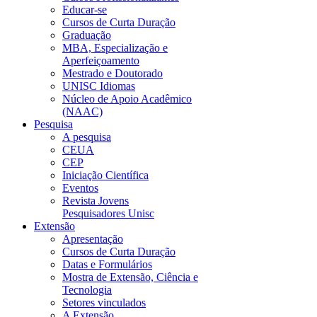
Educar-se
Cursos de Curta Duração
Graduação
MBA, Especialização e
Aperfeiçoamento
Mestrado e Doutorado
UNISC Idiomas
Núcleo de Apoio Acadêmico
(NAAC)
Pesquisa
A pesquisa
CEUA
CEP
Iniciação Científica
Eventos
Revista Jovens
Pesquisadores Unisc
Extensão
Apresentação
Cursos de Curta Duração
Datas e Formulários
Mostra de Extensão, Ciência e
Tecnologia
Setores vinculados
A Extensão