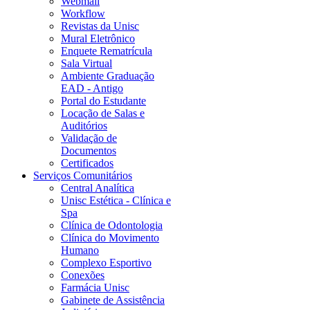
Webmail
Workflow
Revistas da Unisc
Mural Eletrônico
Enquete Rematrícula
Sala Virtual
Ambiente Graduação
EAD - Antigo
Portal do Estudante
Locação de Salas e
Auditórios
Validação de
Documentos
Certificados
Serviços Comunitários
Central Analítica
Unisc Estética - Clínica e
Spa
Clínica de Odontologia
Clínica do Movimento
Humano
Complexo Esportivo
Conexões
Farmácia Unisc
Gabinete de Assistência