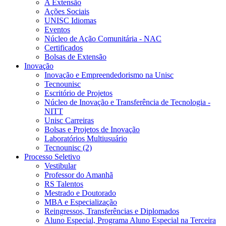
A Extensão
Ações Sociais
UNISC Idiomas
Eventos
Núcleo de Ação Comunitária - NAC
Certificados
Bolsas de Extensão
Inovação
Inovação e Empreendedorismo na Unisc
Tecnounisc
Escritório de Projetos
Núcleo de Inovação e Transferência de Tecnologia -
NITT
Unisc Carreiras
Bolsas e Projetos de Inovação
Laboratórios Multiusuário
Tecnounisc (2)
Processo Seletivo
Vestibular
Professor do Amanhã
RS Talentos
Mestrado e Doutorado
MBA e Especialização
Reingressos, Transferências e Diplomados
Aluno Especial, Programa Aluno Especial na Terceira