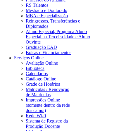
RS Talentos
Mestrado e Doutorado
MBA e Especialização
Reingressos, Transferências e
Diplomados
Aluno Especial, Programa Aluno
Especial na Terceira Idade e Aluno
Ouvinte
Graduação EAD
Bolsas e Financiamentos
Serviços Online
Avaliação Online
Biblioteca
Calendários
Catálogo Online
Grade de Horários
Matriculas / Renovação
de Matriculas
Impressões Online
(somente dentro da rede
dos campi)
Rede Wi-fi
Sistema de Registro da
Produção Docente