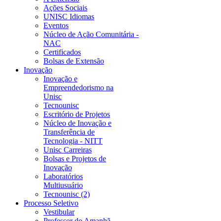
Ações Sociais
UNISC Idiomas
Eventos
Núcleo de Ação Comunitária -
NAC
Certificados
Bolsas de Extensão
Inovação
Inovação e
Empreendedorismo na
Unisc
Tecnounisc
Escritório de Projetos
Núcleo de Inovação e
Transferência de
Tecnologia - NITT
Unisc Carreiras
Bolsas e Projetos de
Inovação
Laboratórios
Multiusuário
Tecnounisc (2)
Processo Seletivo
Vestibular
Professor do Amanhã