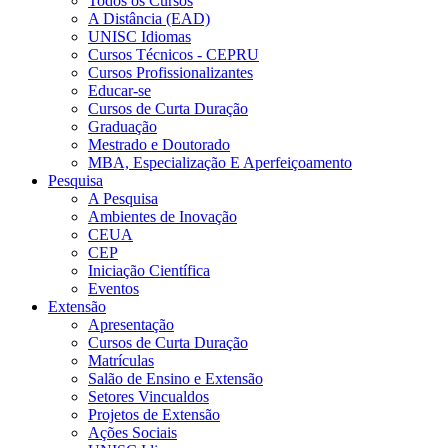
Todos os Cursos
A Distância (EAD)
UNISC Idiomas
Cursos Técnicos - CEPRU
Cursos Profissionalizantes
Educar-se
Cursos de Curta Duração
Graduação
Mestrado e Doutorado
MBA, Especialização E Aperfeiçoamento
Pesquisa
A Pesquisa
Ambientes de Inovação
CEUA
CEP
Iniciação Científica
Eventos
Extensão
Apresentação
Cursos de Curta Duração
Matrículas
Salão de Ensino e Extensão
Setores Vincualdos
Projetos de Extensão
Ações Sociais