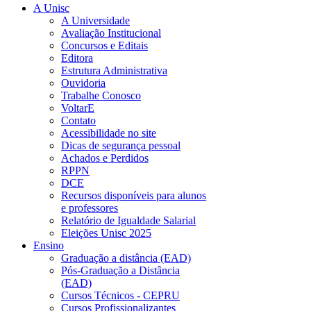
A Unisc
A Universidade
Avaliação Institucional
Concursos e Editais
Editora
Estrutura Administrativa
Ouvidoria
Trabalhe Conosco
VoltarE
Contato
Acessibilidade no site
Dicas de segurança pessoal
Achados e Perdidos
RPPN
DCE
Recursos disponíveis para alunos
e professores
Relatório de Igualdade Salarial
Eleições Unisc 2025
Ensino
Graduação a distância (EAD)
Pós-Graduação a Distância
(EAD)
Cursos Técnicos - CEPRU
Cursos Profissionalizantes