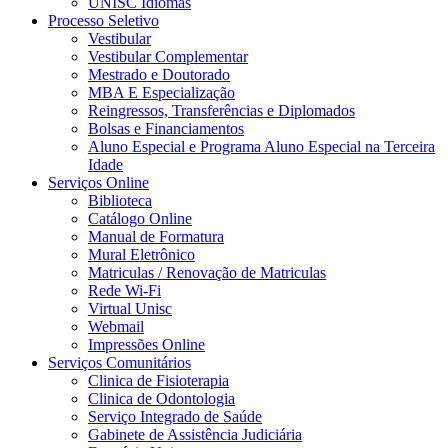
UNISC Idiomas
Processo Seletivo
Vestibular
Vestibular Complementar
Mestrado e Doutorado
MBA E Especialização
Reingressos, Transferências e Diplomados
Bolsas e Financiamentos
Aluno Especial e Programa Aluno Especial na Terceira
Idade
Serviços Online
Biblioteca
Catálogo Online
Manual de Formatura
Mural Eletrônico
Matriculas / Renovação de Matriculas
Rede Wi-Fi
Virtual Unisc
Webmail
Impressões Online
Serviços Comunitários
Clinica de Fisioterapia
Clinica de Odontologia
Serviço Integrado de Saúde
Gabinete de Assistência Judiciária