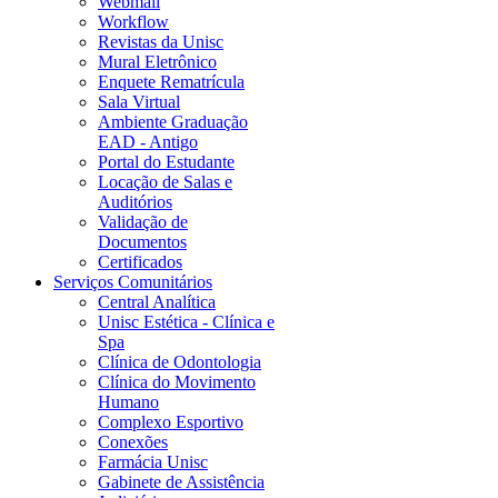
Webmail
Workflow
Revistas da Unisc
Mural Eletrônico
Enquete Rematrícula
Sala Virtual
Ambiente Graduação
EAD - Antigo
Portal do Estudante
Locação de Salas e
Auditórios
Validação de
Documentos
Certificados
Serviços Comunitários
Central Analítica
Unisc Estética - Clínica e
Spa
Clínica de Odontologia
Clínica do Movimento
Humano
Complexo Esportivo
Conexões
Farmácia Unisc
Gabinete de Assistência