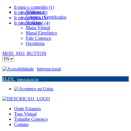
Ir para o conteúdo (1)
Biblioteca
Ir para o menu (2)
Eventos / Certificados
Ir para a busca (3)
Notícias
Ir para o rodapé (4)
Mapa Virtual
Mural Eletrônico
Fale Conosco
Ouvidoria
MOD_SSO_BUTTON
Acessibilidade
Internacional
15.2°C
Santa Cruz do Sul
Onde Estamos
Tour Virtual
Trabalhe Conosco
Contato