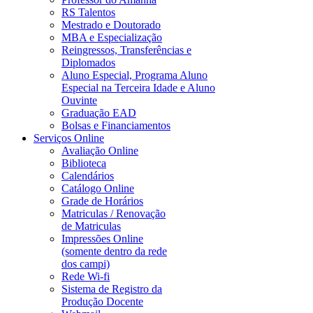
RS Talentos
Mestrado e Doutorado
MBA e Especialização
Reingressos, Transferências e
Diplomados
Aluno Especial, Programa Aluno
Especial na Terceira Idade e Aluno
Ouvinte
Graduação EAD
Bolsas e Financiamentos
Serviços Online
Avaliação Online
Biblioteca
Calendários
Catálogo Online
Grade de Horários
Matriculas / Renovação
de Matriculas
Impressões Online
(somente dentro da rede
dos campi)
Rede Wi-fi
Sistema de Registro da
Produção Docente