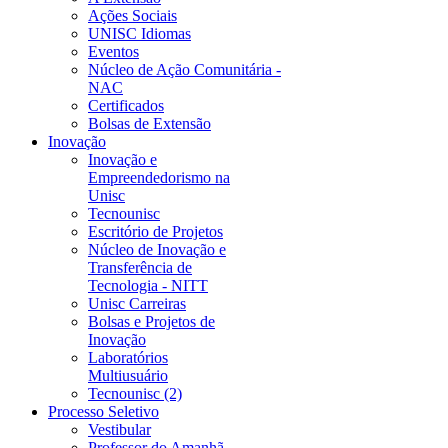
Ações Sociais
UNISC Idiomas
Eventos
Núcleo de Ação Comunitária -
NAC
Certificados
Bolsas de Extensão
Inovação
Inovação e
Empreendedorismo na
Unisc
Tecnounisc
Escritório de Projetos
Núcleo de Inovação e
Transferência de
Tecnologia - NITT
Unisc Carreiras
Bolsas e Projetos de
Inovação
Laboratórios
Multiusuário
Tecnounisc (2)
Processo Seletivo
Vestibular
Professor do Amanhã