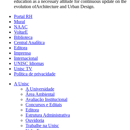
education as a necessary attitude for continuous update on the
evolution of
Architecture and Urban Design
.
Portal RH
Mural
NAAC
VoltarE
Biblioteca
Central Analítica
Editora
Imprensa
Internacional
UNISC Idiomas
Unisc TV
Política de privacidade
A Unisc
A Universidade
Área Ambiental
Avaliação Institucional
Concursos e Editais
Editora
Estrutura Administrativa
Ouvidoria
Trabalhe na Unisc