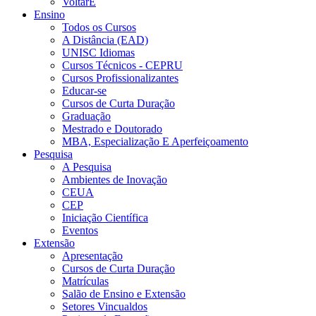
VoltarE
Ensino
Todos os Cursos
A Distância (EAD)
UNISC Idiomas
Cursos Técnicos - CEPRU
Cursos Profissionalizantes
Educar-se
Cursos de Curta Duração
Graduação
Mestrado e Doutorado
MBA, Especialização E Aperfeiçoamento
Pesquisa
A Pesquisa
Ambientes de Inovação
CEUA
CEP
Iniciação Científica
Eventos
Extensão
Apresentação
Cursos de Curta Duração
Matrículas
Salão de Ensino e Extensão
Setores Vincualdos