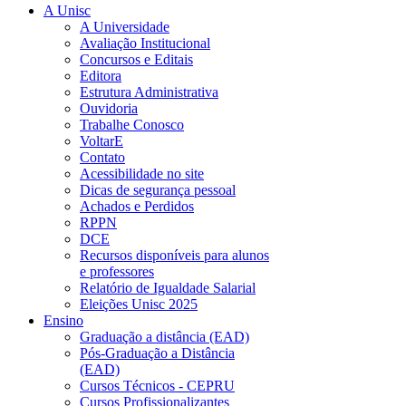
A Unisc
A Universidade
Avaliação Institucional
Concursos e Editais
Editora
Estrutura Administrativa
Ouvidoria
Trabalhe Conosco
VoltarE
Contato
Acessibilidade no site
Dicas de segurança pessoal
Achados e Perdidos
RPPN
DCE
Recursos disponíveis para alunos
e professores
Relatório de Igualdade Salarial
Eleições Unisc 2025
Ensino
Graduação a distância (EAD)
Pós-Graduação a Distância
(EAD)
Cursos Técnicos - CEPRU
Cursos Profissionalizantes