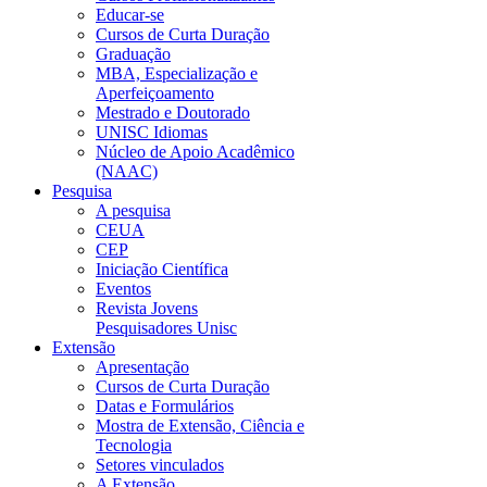
Educar-se
Cursos de Curta Duração
Graduação
MBA, Especialização e
Aperfeiçoamento
Mestrado e Doutorado
UNISC Idiomas
Núcleo de Apoio Acadêmico
(NAAC)
Pesquisa
A pesquisa
CEUA
CEP
Iniciação Científica
Eventos
Revista Jovens
Pesquisadores Unisc
Extensão
Apresentação
Cursos de Curta Duração
Datas e Formulários
Mostra de Extensão, Ciência e
Tecnologia
Setores vinculados
A Extensão